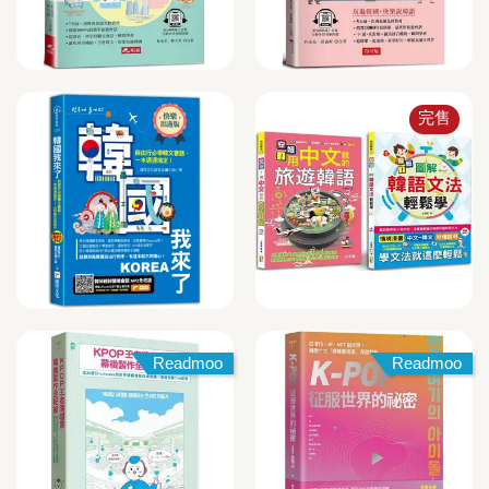
完售
Readmoo
Readmoo