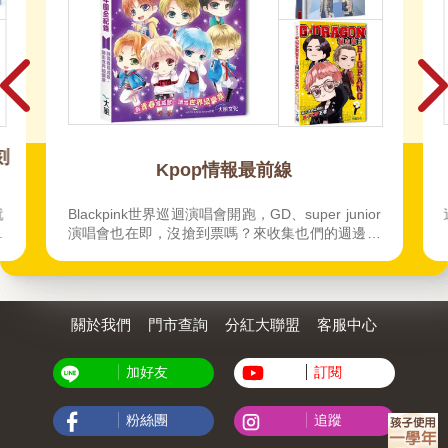
刻
Kpop情報最前線
就
Blackpink世界巡迴演唱會開跑，GD、super junior
體
演唱會也在即，沒搶到票嗎？來收集也們的週邊撫
不
慰思念的心！ 韓劇、韓團、韓綜、韓漫、韓影，最
被
夯話題不錯過，韓星最新動態追起來。
走
關於我們
門市查詢
分紅大聯盟
客服中心
加好友
訂閱
粉絲團
追蹤