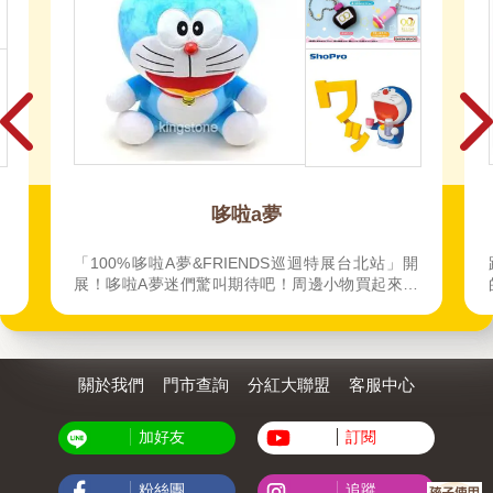
哆啦a夢
2025秋季暢銷榜-
RIENDS巡迴特展台北站」開
跟著讀，原來90%煩惱都可以被
叫期待吧！周邊小物買起來先
的解憂祕境！
關於我們
門市查詢
分紅大聯盟
客服中心
加好友
訂閱
粉絲團
追蹤