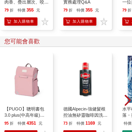
肉香、疊出層次、咬出
實務處理Q&A
一位
滿分漢堡三明治！
敗、
355
355
79
折
特價
元
79
折
特價
元
79
折
的心
加入購物車
加入購物車
您可能會喜歡
【PUGO】聰明書包
德國Alpecin-強健髮根
水平
3.0 plus(中高年級)藕
控油無矽靈咖啡因洗髮
落・
粉 全新進化玩美上市
凝露375ml/瓶-C1強健
4351
1169
95
折
特價
元
73
折
特價
元
特價
髮根(護髮洗髮精/男士