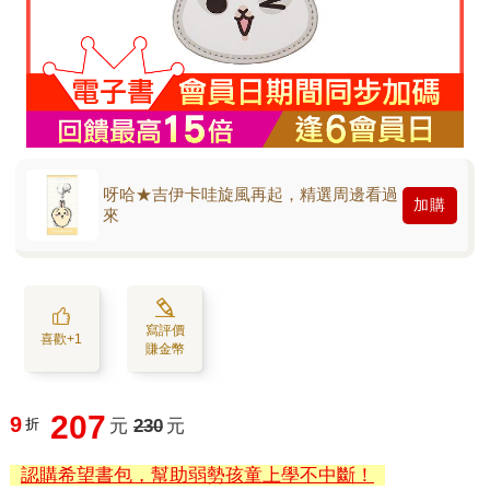
呀哈★吉伊卡哇旋風再起，精選周邊看過
加購
來
寫評價
喜歡+1
賺金幣
207
9
折
元
230
元
認購希望書包，幫助弱勢孩童上學不中斷！