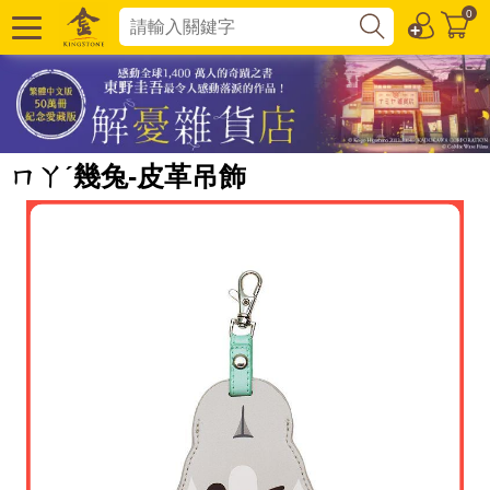
0
ㄇㄚˊ幾兔-皮革吊飾