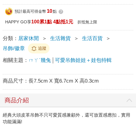
10
預計最高可得金幣
點
?
100累1點 4點抵1元
HAPPY GO享
折抵無上限
分類：
居家休閒
＞
生活雜貨
＞
生活百貨
＞
吊飾/徽章
追蹤
相關主題：
ㄇㄚˊ幾兔
可愛吊飾娃娃＋娃包特輯
商品尺寸：
長7.5cm X 寬6.7cm X 高0.3cm
商品介紹
經典大頭皮革吊飾不只可愛質感兼顧外，還可放置感應扣，實用
功能滿滿!