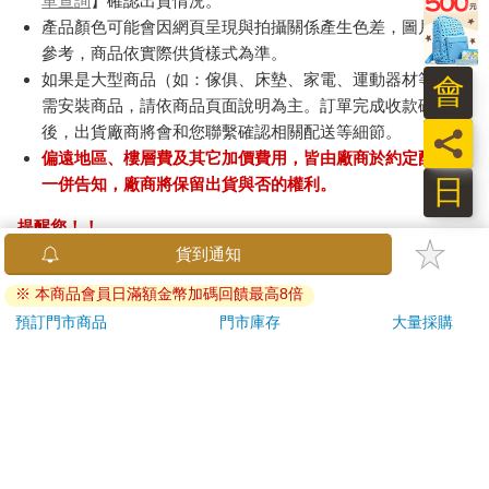
單查詢
】確認出貨情況。
產品顏色可能會因網頁呈現與拍攝關係產生色差，圖片僅供
參考，商品依實際供貨樣式為準。
如果是大型商品（如：傢俱、床墊、家電、運動器材等）及
會
需安裝商品，請依商品頁面說明為主。訂單完成收款確認
後，出貨廠商將會和您聯繫確認相關配送等細節。
員
偏遠地區、樓層費及其它加價費用，皆由廠商於約定配送時
日
一併告知，廠商將保留出貨與否的權利。
提醒您！！
金石堂及銀行均不會請您操作ATM! 如接獲電話要求您前往
ATM提款機，請不要聽從指示，以免受騙上當！
退換貨須知：
**提醒您，鑑賞期不等於試用期，退回商品須為全新狀態**
依據「消費者保護法」第19條及行政院消費者保護處公告之
「通訊交易解除權合理例外情事適用準則」，以下商品購買
後，除商品本身有瑕疵外，將不提供7天的猶豫期：
易於腐敗、保存期限較短或解約時即將逾期。（如：生
鮮食品）