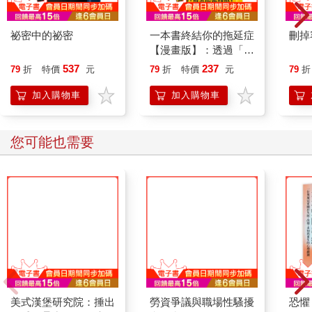
祕密中的祕密
一本書終結你的拖延症
刪掉
【漫畫版】：透過「小
行動」打開大腦的行動
537
237
79
折
特價
元
79
折
特價
元
79
折
開關，懶人也能變身
「行動派」的37個科
加入購物車
加入購物車
學方法
您可能也需要
美式漢堡研究院：捶出
勞資爭議與職場性騷擾
恐懼