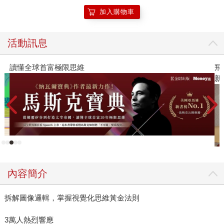
加入購物車
活動訊息
讀懂全球首富極限思維
飛
新
內容簡介
拆解圖像邏輯，掌握視覺化思維黃金法則
3萬人熱烈響應