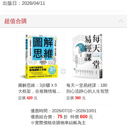
出版日：
2026/04/11
超值合購
圖解思維：3步驟Ｘ9
每天一堂易經課：180
大框架，在複雜情報中
則心流靜心的人生智慧
理清問題關鍵，AI時代
定價
420
元
定價
380
元
最需要的最強圖解工作
術
優惠時間：2026/07/10 ~2026/10/01
優惠組合價：
75
折
特價
600
元
※實際價格依購物車結帳為主