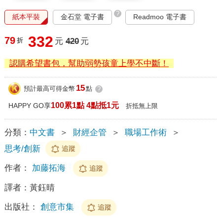
?
紙本平裝
金石堂 電子書
Readmoo 電子書
332
79
折
元
420
元
認購希望書包，幫助弱勢孩童上學不中斷！
15
預計最高可得金幣
點
?
100累1點 4點抵1元
HAPPY GO享
折抵無上限
分類：
中文書
＞
財經企管
＞
職場工作術
＞
思考/創新
追蹤
作者：
加藤拓海
追蹤
譯者：
黃鈺晴
出版社：
創意市集
追蹤