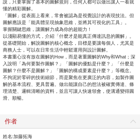
說，只要掌握了基本的圖解規則，任何人都可以做出讓人一看就
懂的精彩圖解。
「圖解」從表面上看來，常會被認為是視覺設計的表現技法。但
圖解應該是「能具體呈現抽象思維，並將其可視化的工具」。
掌握關鍵思維，讓圖解力成為你的超能力！
以淺顯易懂的方式，介紹「什麼才是能真正傳達訊息的圖解」。
從基礎開始，解說圖解的核心概念，目標是要讓每個人，尤其是
商務人士，可以在日常生活中輕鬆運用與設計圖解。
本書重心沒有放在圖解的How，而是著重圖解的Why和What；深
入說明「為何要製作圖解？」「圖解的優點是什麼？」「什麼是
圖解？什麼不是圖解？」「圖解的構成要素是什麼？」等概念。
不拘泥於零碎的技術細節，而是聚焦在更廣泛的內容，如製作圖
解的基本流程、更具普遍。做出能讓自己的想法被確實傳達、條
理清楚、邏輯清晰的資料，並且可讓人快速領會，使溝通變得圓
滑、順暢。
作者
姓名:加藤拓海