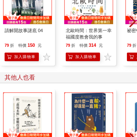
請解開故事謎底 04
北歐時間：世界第一幸
祕密
福國度教會我的事
150
314
79
折
特價
元
79
折
特價
元
79
折
加入購物車
加入購物車
其他人也買
費波納奇法則