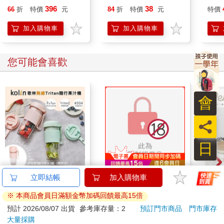
投資，要像農夫一樣
招的行為經濟學，破解
300
308
79
折
特價
元
79
折
特價
元
85
折
——播種、灌溉、等待
盲目投資、衝動消費、
收成，不再因動盪心
決策偏誤的心理陷阱，
加入購物車
加入購物車
慌，穩定獲利的40年
創造常勝人生賽局
股市精華全公開！
您可能也需要
會
員
日
SUN MAID聖美多 葡
百樂果汁筆0.5 PURE
哆啦
立即結帳
加入購物車
萄乾 14gx12盒/組 x4
聯名 麝香葡萄(限量)
Sup
※ 本商品會員日滿額金幣加碼回饋最高15倍
遊卡
396
38
66
折
特價
元
84
折
特價
元
特價
預計 2026/08/07 出貨
參考庫存量：2
預訂門市商品
門市庫存
大量採購
加入購物車
加入購物車