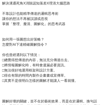
解決溝通死角X消除認知落差X理清大腦思路
不靠設計也能精準傳達的邏輯思考術
讓你的想法不再被誤讀或忽視
掌握「整理、釐清、圖解化」的思考武器
如何用一張圖想出好策略？
怎麼對AI下達精確圖解指令？
你也曾經遇到以下情況：
□總覺得想傳達的內容，無法充分傳達出去。
□將情報圖解化時，有時會遺漏必要資訊。
□無法很好地運用框架和設計方案。
□得在有限的時間內製作企畫書或宣傳單。
□其實不是很明白怎樣的圖解才能讓人一看就懂。
圖解好壞的關鍵，並不在於藝術效果，而是在於邏輯。換句話