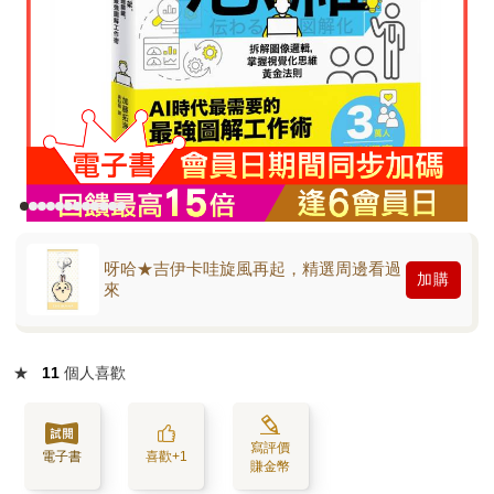
呀哈★吉伊卡哇旋風再起，精選周邊看過
加購
來
★
11
個人喜歡
寫評價
電子書
喜歡+1
賺金幣