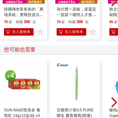
你要如何衡量你的人
僧人
生？(2024年全新增修
場，
版)哈佛商學院最重要
平靜
355
316
79
折
特價
元
79
折
特價
元
79
折
的一堂課
加入購物車
加入購物車
其他人也看
韓國傳奇富爸爸的「農
為什麼一直輸，卻還是
敗北
場系統」實戰投資法：
一直賭？聰明人才會中
刷限定