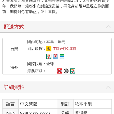
本書邀請元樵共同參與，元樵是專任輔導老師，又年輕貼近青少
年，我們每一篇都多次討論定案後，再化身超級AI呈現在你的面
前，期待對你有助益，並且喜歡。
配送方式
國內宅配：本島、離島
到店取貨：
台灣
不限金額免運費
國際快遞：全球
海外
港澳店取：
詳細資料
語言
中文繁體
裝訂
紙本平裝
ISBN
9786263265226
分級
普通級