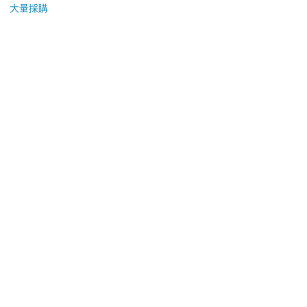
大量採購
辦理退換貨時，商品（組合商品恕無法接受單獨退貨）必須
是您收到商品時的原始狀態（包含商品本體、配件、贈品、
保證書、所有附隨資料文件及原廠內外包裝…等），請勿直
接使用原廠包裝寄送，或於原廠包裝上黏貼紙張或書寫文
字。
退回商品若無法回復原狀，將請您負擔回復原狀所需費用，
嚴重時將影響您的退貨權益。