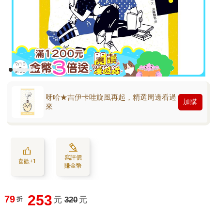
呀哈★吉伊卡哇旋風再起，精選周邊看過
加購
來
寫評價
喜歡+1
賺金幣
253
79
折
元
320
元