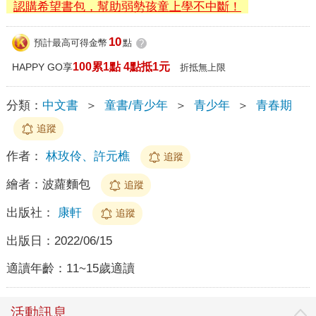
認購希望書包，幫助弱勢孩童上學不中斷！
10
預計最高可得金幣
點
?
100累1點 4點抵1元
HAPPY GO享
折抵無上限
分類：
中文書
＞
童書/青少年
＞
青少年
＞
青春期
追蹤
作者：
林玫伶、許元樵
追蹤
繪者：
波蘿麵包
追蹤
出版社：
康軒
追蹤
出版日：
2022/06/15
適讀年齡：
11~15歲適讀
活動訊息