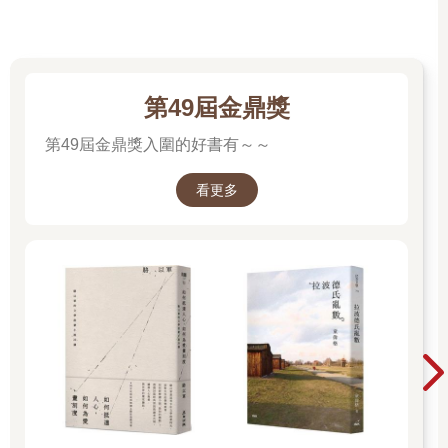
第49屆金鼎獎
第49屆金鼎獎入圍的好書有～～
看更多