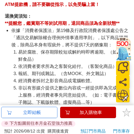
ATM提款機，請不要聽從指示，以免受騙上當！
退換貨須知：
**提醒您，鑑賞期不等於試用期，退回商品須為全新狀態**
依據「消費者保護法」第19條及行政院消費者保護處公告之
「通訊交易解除權合理例外情事適用準則」，以下商品購買
後，除商品本身有瑕疵外，將不提供7天的猶豫期：
易於腐敗、保存期限較短或解約時即將逾期。（如：生
鮮食品）
依消費者要求所為之客製化給付。（客製化商品）
報紙、期刊或雜誌。（含MOOK、外文雜誌）
經消費者拆封之影音商品或電腦軟體。
非以有形媒介提供之數位內容或一經提供即為完成之線
上服務，經消費者事先同意始提供。（如：電子書、電
子雜誌、下載版軟體、虛擬商品…等）
已拆封之個人衛生用品。（如：內衣褲、刮鬍刀、除毛
立即結帳
加入購物車
刀…等）
※ 下方點圖前往本月金石堂強力推薦
若非上列種類商品，均享有到貨7天的猶豫期（含例假
日）。
預計 2026/08/12 出貨
購買後進貨
預訂門市商品
門市庫存