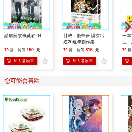
請解開故事謎底 04
廿載．繁華夢 護玄出
一本
道20週年創作集
症：
開大
150
315
79
折
特價
元
79
折
特價
元
79
折
人也
的3
加入購物車
加入購物車
您可能會喜歡