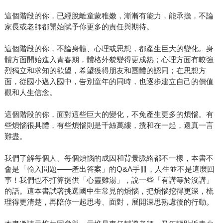
這個階段的你，已經脫離童蒙稚嫩，漸漸有能力，能承擔，不論
家長或老師都開始賦予你更多的責任與期待。
這個階段的你，不論身體、心理或思想，都產生巨大的變化。身
體方面開始進入青春期，體格外貌變得更成熟；心理方面有較強
烈獨立和求知的欲望，希望獲得朋友和團體的認同；在思想方
面，從國小邁入國中，告別童年的同時，也逐步建立自己的價值
觀和人生信念。
這個階段的你，面對這些巨大的變化，不免產生更多的煩惱。有
些煩惱很具體，有些煩惱則是千絲萬縷，攪和在一起，還真一言
難盡。
我們了解每個人、每個煩惱的成因和背景脈絡都不一樣，本書不
會是「輸入問題——產出答案」的Q&A手冊，人生並不是這麼回
事！我們也不打算提供「心靈雞湯」，說一些「有講等於沒講」
的話。這本書試著挑選國中生常見的煩惱，把煩惱挖得更深，梳
理得更清楚，再陪你一起思考、面對，展開深思熟慮後的行動。