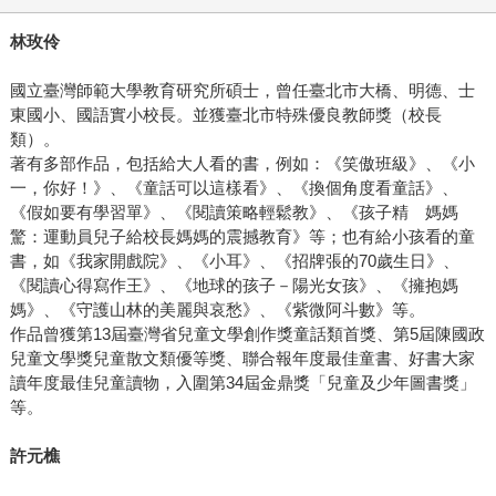
林玫伶
國立臺灣師範大學教育研究所碩士，曾任臺北市大橋、明德、士
東國小、國語實小校長。並獲臺北市特殊優良教師獎（校長
類）。
著有多部作品，包括給大人看的書，例如：《笑傲班級》、《小
一，你好！》、《童話可以這樣看》、《換個角度看童話》、
《假如要有學習單》、《閱讀策略輕鬆教》、《孩子精 媽媽
驚：運動員兒子給校長媽媽的震撼教育》等；也有給小孩看的童
書，如《我家開戲院》、《小耳》、《招牌張的70歲生日》、
《閱讀心得寫作王》、《地球的孩子－陽光女孩》、《擁抱媽
媽》、《守護山林的美麗與哀愁》、《紫微阿斗數》等。
作品曾獲第13屆臺灣省兒童文學創作獎童話類首獎、第5屆陳國政
兒童文學獎兒童散文類優等獎、聯合報年度最佳童書、好書大家
讀年度最佳兒童讀物，入圍第34屆金鼎獎「兒童及少年圖書獎」
等。
許元樵