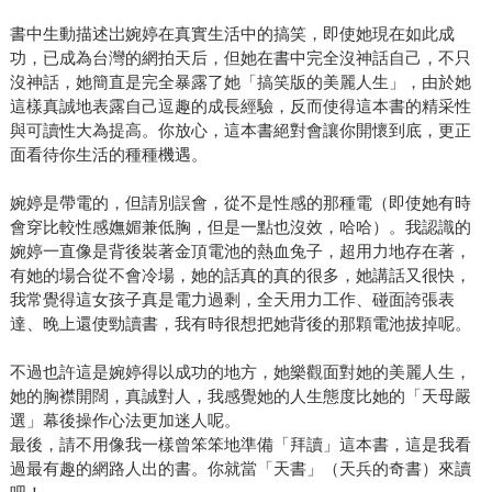
書中生動描述岀婉婷在真實生活中的搞笑，即使她現在如此成
功，已成為台灣的網拍天后，但她在書中完全沒神話自己，不只
沒神話，她簡直是完全暴露了她「搞笑版的美麗人生」，由於她
這樣真誠地表露自己逗趣的成長經驗，反而使得這本書的精采性
與可讀性大為提高。你放心，這本書絕對會讓你開懷到底，更正
面看待你生活的種種機遇。
婉婷是帶電的，但請別誤會，從不是性感的那種電（即使她有時
會穿比較性感嫵媚兼低胸，但是一點也沒效，哈哈）。我認識的
婉婷一直像是背後裝著金頂電池的熱血兔子，超用力地存在著，
有她的場合從不會冷場，她的話真的真的很多，她講話又很快，
我常覺得這女孩子真是電力過剩，全天用力工作、碰面誇張表
達、晚上還使勁讀書，我有時很想把她背後的那顆電池拔掉呢。
不過也許這是婉婷得以成功的地方，她樂觀面對她的美麗人生，
她的胸襟開闊，真誠對人，我感覺她的人生態度比她的「天母嚴
選」幕後操作心法更加迷人呢。
最後，請不用像我一樣曾笨笨地準備「拜讀」這本書，這是我看
過最有趣的網路人出的書。你就當「天書」（天兵的奇書）來讀