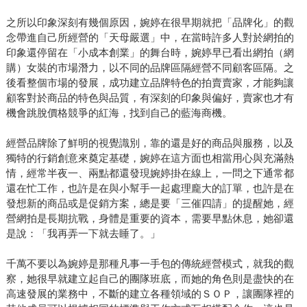
之所以印象深刻有幾個原因，婉婷在很早期就把「品牌化」的觀
念帶進自己所經營的「天母嚴選」中，在當時許多人對於網拍的
印象還停留在「小成本創業」的舞台時，婉婷早已看出網拍（網
購）女裝的市場潛力，以不同的品牌區隔經營不同顧客區隔。之
後看整個市場的發展，成功建立品牌特色的拍賣賣家，才能夠讓
顧客對於商品的特色與品質，有深刻的印象與偏好，賣家也才有
機會跳脫價格競爭的紅海，找到自己的藍海商機。
經營品牌除了鮮明的視覺識別，靠的還是好的商品與服務，以及
獨特的行銷創意來奠定基礎，婉婷在這方面也相當用心與充滿熱
情，經常半夜一、兩點都還發現婉婷掛在線上，一問之下通常都
還在忙工作，也許是在與小幫手一起處理龐大的訂單，也許是在
發想新的商品或是促銷方案，總是要「三催四請」的提醒她，經
營網拍是長期抗戰，身體是重要的資本，需要早點休息，她卻還
是說：「我再弄一下就去睡了。」
千萬不要以為婉婷是那種凡事一手包的傳統經營模式，就我的觀
察，她很早就建立起自己的團隊班底，而她的角色則是盡快的在
高速發展的業務中，不斷的建立各種領域的ＳＯＰ，讓團隊裡的