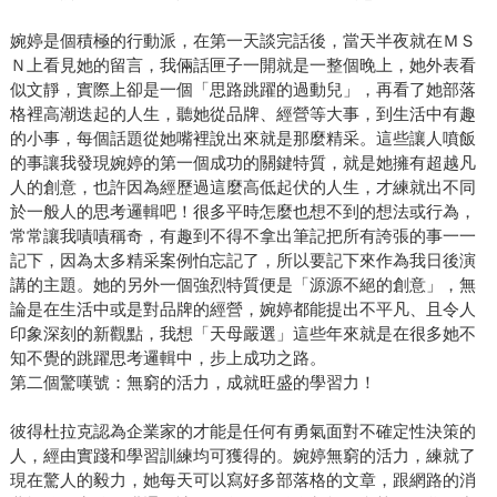
婉婷是個積極的行動派，在第一天談完話後，當天半夜就在ＭＳ
Ｎ上看見她的留言，我倆話匣子一開就是一整個晚上，她外表看
似文靜，實際上卻是一個「思路跳躍的過動兒」，再看了她部落
格裡高潮迭起的人生，聽她從品牌、經營等大事，到生活中有趣
的小事，每個話題從她嘴裡說出來就是那麼精采。這些讓人噴飯
的事讓我發現婉婷的第一個成功的關鍵特質，就是她擁有超越凡
人的創意，也許因為經歷過這麼高低起伏的人生，才練就出不同
於一般人的思考邏輯吧！很多平時怎麼也想不到的想法或行為，
常常讓我嘖嘖稱奇，有趣到不得不拿出筆記把所有誇張的事一一
記下，因為太多精采案例怕忘記了，所以要記下來作為我日後演
講的主題。她的另外一個強烈特質便是「源源不絕的創意」，無
論是在生活中或是對品牌的經營，婉婷都能提出不平凡、且令人
印象深刻的新觀點，我想「天母嚴選」這些年來就是在很多她不
知不覺的跳躍思考邏輯中，步上成功之路。
第二個驚嘆號：無窮的活力，成就旺盛的學習力！
彼得杜拉克認為企業家的才能是任何有勇氣面對不確定性決策的
人，經由實踐和學習訓練均可獲得的。婉婷無窮的活力，練就了
現在驚人的毅力，她每天可以寫好多部落格的文章，跟網路的消