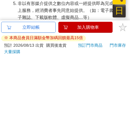
非以有形媒介提供之數位內容或一經提供即為完成之線
我的心中，永遠也不會忘記！可是，整樁事件犯錯的人明明是廚
日
師與領班，為何哭著說對不起卻是無辜的客人呢？我越想越火
上服務，經消費者事先同意始提供。（如：電子書、電
大，繼續跟廚師、領班舌戰，吵到最後，我氣得把工讀生制服扔
子雜誌、下載版軟體、虛擬商品…等）
在廚師的臉上大吼：「我不幹了！」
已拆封之個人衛生用品。（如：內衣褲、刮鬍刀、除毛
立即結帳
加入購物車
刀…等）
離開牛排館後，我先是在巷子內大哭一場，然後就坐計程車去王
※ 本商品會員日滿額金幣加碼回饋最高15倍
若非上列種類商品，均享有到貨7天的猶豫期（含例假
品牛排館創始的文心店用餐，還指名要吃不加牛排醬的牛排。服
日）。
預計 2026/08/13 出貨
購買後進貨
預訂門市商品
門市庫存
務人員親切的遞海鹽給我，還告訴我該加多少海鹽，牛排才會好
大量採購
辦理退換貨時，商品（組合商品恕無法接受單獨退貨）必須
吃，讓我備感窩心，這才是對的服務態度嘛！
是您收到商品時的原始狀態（包含商品本體、配件、贈品、
保證書、所有附隨資料文件及原廠內外包裝…等），請勿直
回到家之後，我把整起事件一五一十地告訴爸媽，大呼小叫道：
接使用原廠包裝寄送，或於原廠包裝上黏貼紙張或書寫文
「我以後再也不要打工了！尤其是在連客人要個鹽巴都會被罵的
字。
爛地方打工！」爸爸沒多說什麼，只是露出淺淺的微笑，期許我
在大學聯考之前的最後半年，可以心無旁鶩的好好唸書。
退回商品若無法回復原狀，將請您負擔回復原狀所需費用，
嚴重時將影響您的退貨權益。
我媽倒是比較實在，她希望我不要給自己太大的壓力，數學成績
如果真的救不起來，那就好好加強英文吧！就算大學聯考沒考
上，他們也願意送我去英國唸服裝設計。
因為這樁很瞎的「牛排館鹽巴事件」，讓我從此亦步亦趨的緊盯