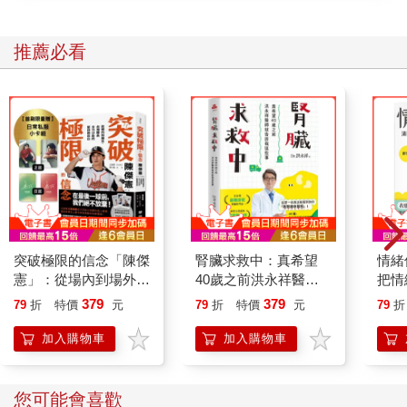
樸，用錢觀念跟那群闊綽到爆的國中同學截然不同，她們沒有喝
下午茶、逛街血拼的習慣，更不知道王品牛排館是什麼！我的高
推薦必看
中生活反而比較自在，因為我又可以像小學一樣，享受呼朋引伴
的快感。雖然，我的課業表現被爛到不行的數學拖垮，始終不太
理想，但是我在學校社團裡的表現卻是大放異彩！我是永遠的童
子軍成員、永不退職的啦啦隊長、學校大小晚會的萬年主持人，
甚至還舉辦過學校有史以來最盛大的活動！
學校生活多采多姿，讓我沒有想用打工來豐富生活的念頭，平常
也還是常跟家人去吃王品牛排館，每次去都會因為服務生貼心的
服務，讓我心情超級好！
「我也想成為那樣可以讓人感受到快樂的人！」所以，趁著大學
突破極限的信念「陳傑
腎臟求救中：真希望
情緒
聯考前的最後一個暑假，我決定去王品牛排館毛遂自薦，不過他
憲」：從場內到場外，
40歲之前洪永祥醫師
把情
們並未採用我，於是，我就找了另一家當時規模比王品大上許多
台灣隊長全力以赴的堅
就告訴我這些事
誰都
379
379
79
折
特價
元
79
折
特價
元
79
折
的平價牛排館打工，看看能不能滿足我的王品大夢！
持與自白 （限量典藏
「日常私服小卡組」）
加入購物車
加入購物車
那家牛排館的老闆非常客氣，雖然我只是一位做不到幾週就會離
開的工讀生，但是他還是不厭其煩的教導我在牛排館工作所需的
一切知識，老闆親切的告訴我：「牛排館是服務業，我們的成就
您可能會喜歡