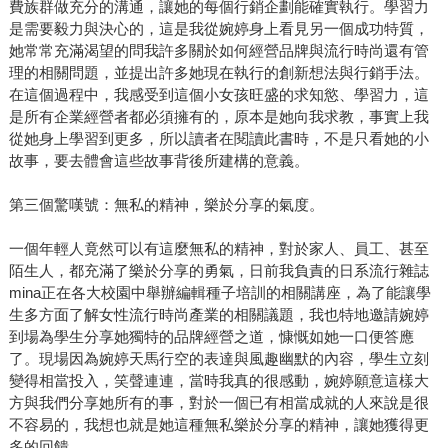
費族群做充分的溝通，讓她的每個行銷企劃能確實執行。學習力
是需要毅力與決心的，這是我從婉婷身上看見另一個成功特質，
她常常充滿渴望的問我許多關於如何經營品牌與流行時尚還有管
理的相關問題，並提出許多她現在執行的創新想法與行銷手法。
在這個過程中，我感受到這個小女孩旺盛的求知慾、學習力，這
是所有企業經營者都必須擁有的，原本是她向我求教，事實上我
從她身上學習到更多，所以讀者在閱讀此書時，不是只看她的小
故事，要去體會這些故事背後所建構的意義。
第三個驚嘆號：無私的精神，樂於分享的氣度。
一個年輕人竟然可以有這麼無私的精神，對於家人、員工、甚至
陌生人，都充滿了樂於分享的勇氣，日前我負責的日系流行雜誌
mina正在各大校園中舉辦編輯種子培訓的相關講座，為了能讓學
生多方面了解女性流行時尚產業的相關議題，我也特地邀請婉婷
到場為學生分享她獨特的品牌經營之道，慷慨如她一口便答應
了。現場因為婉婷天馬行空的表達與風趣幽默的內容，學生立刻
變得相當投入，笑聲連連，當時我真的很感動，婉婷願意這樣大
方與我們分享她所有的事，對於一個已有相當成就的人來說是很
不容易的，我想也就是她這種無私樂於分享的精神，讓她獲得更
多的回饋。