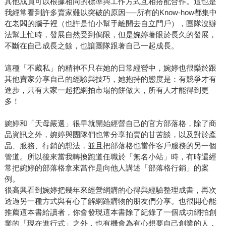
其他成員可以根據相同的標準與工作方式互相搭配合作。這也是
我經常看到許多賣家難以突破的原因──所有的Know-how都集中
在老闆的腦子裡（也許是怕小幫手離開去自立門戶），團隊沒辦
法幫上忙時，發展自然受到侷限，但是婉婷著眼於長久的發展，
不斷在自己成長之餘，也讓團隊跟著自己一起成長。
這種「不藏私」的精神不只在她的日常經營中，婉婷也很樂於跟
其他賣家分享自己的經驗與技巧，她抱持的態度是：有競爭才有
進步，只有大家一起把網拍市場的餅做大，所有人才能得到更
多！
婉婷和「天母嚴選」很早就開始經營自己的官方部落格，除了商
品資訊之外，婉婷與團隊們也常分享拍賣的甘苦談，以及對於產
品、服務、行銷的想法，並且把部落格也當作客戶服務的另一個
管道。所以後來當我轉換跑道任職於「無名小站」時，有時還經
常把婉婷的部落格拿來當作是向他人講述「部落格行銷」的案
例。
很高興看到婉婷把幾年來經營網購的心得與經驗整理成書，再次
透過另一種方式與有心了解網路購物的朋友們分享。也很開心能
推薦這本書給讀者，你會發現這本書除了紀錄了一個成功網拍創
業的「現在進行式」之外，也有機會為有心想要自己創業的人，