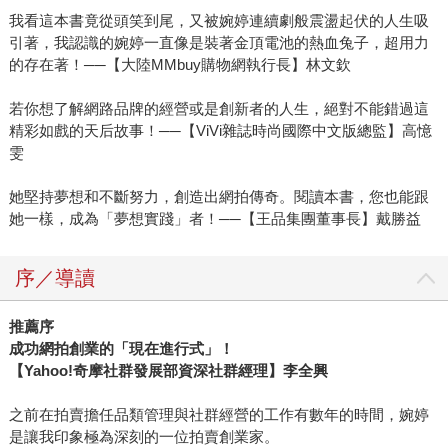
我看這本書竟從頭笑到尾，又被婉婷連續劇般震盪起伏的人生吸
引著，我認識的婉婷一直像是裝著金頂電池的熱血兔子，超用力
的存在著！──【大陸MMbuy購物網執行長】林文欽
若你想了解網路品牌的經營或是創新者的人生，絕對不能錯過這
精彩如戲的天后故事！──【ViVi雜誌時尚國際中文版總監】高憶
雯
她堅持夢想和不斷努力，創造出網拍傳奇。閱讀本書，您也能跟
她一樣，成為「夢想實踐」者！──【王品集團董事長】戴勝益
序／導讀
推薦序
成功網拍創業的「現在進行式」！
【Yahoo!奇摩社群發展部資深社群經理】李全興
之前在拍賣擔任品類管理與社群經營的工作有數年的時間，婉婷
是讓我印象極為深刻的一位拍賣創業家。