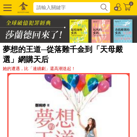
0
夢想的王道─從落難千金到「天母嚴
選」網購天后
她的遭遇，比「連續劇」還高潮迭起！