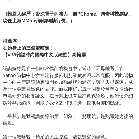
吧！
（推薦人經歷：資深電子商務人、前PChome、興奇科技副總，
現任上海MMbuy購物網執行長。）
推薦序
在她身上的三個驚嘆號！
【ViVi雜誌時尚國際中文版總監】高憶雯
認識婉婷是在一個非常偶然的機會中，當時「天母嚴選」在
Yahoo!購物中心女性流行服飾類別業績表現非常亮眼，因此購物
中心的主管建議她應該開始加強品牌的經營，讓「天母嚴選」成
為一個專業且出色的品牌。而我剛好完成一個關於台灣女性流行
市場研究的相關論文，在行銷上也有些許實戰經驗，他們便介紹
婉婷與我認識，開啟了我倆之間很特殊、也很有趣的機緣。
「平凡」是我初識婉婷的第一印象，「驚嘆號」是熟識她之後的
感覺。
第一個驚嘆號：精采的人生際遇，成就豐富的創意。