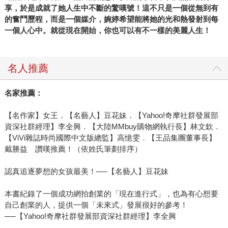
享，於是成就了她人生中不斷的驚嘆號！這不只是一個從無到有
的奮鬥歷程，而是一個媒介，婉婷希望能將她的光和熱發射到每
一個人心中。就從現在開始，你也可以有不一樣的美麗人生！
名人推薦
名家推薦：
【名作家】女王．【名藝人】豆花妹．【Yahoo!奇摩社群發展部
資深社群經理】李全興．【大陸MMbuy購物網執行長】林文欽．
【ViVi雜誌時尚國際中文版總監】高憶雯．【王品集團董事長】
戴勝益 讚嘆推薦！（依姓氏筆劃排序）
認真追逐夢想的女孩最美！──【名藝人】豆花妹
本書紀錄了一個成功網拍創業的「現在進行式」，也為有心想要
自己創業的人，提供一個「未來式」發展很好的參考！
──【Yahoo!奇摩社群發展部資深社群經理】李全興