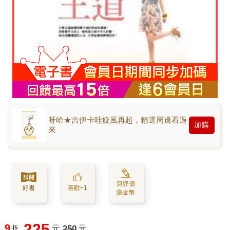
呀哈★吉伊卡哇旋風再起，精選周邊看過
加購
來
寫評價
好書
喜歡+1
賺金幣
225
9
折
元
250
元