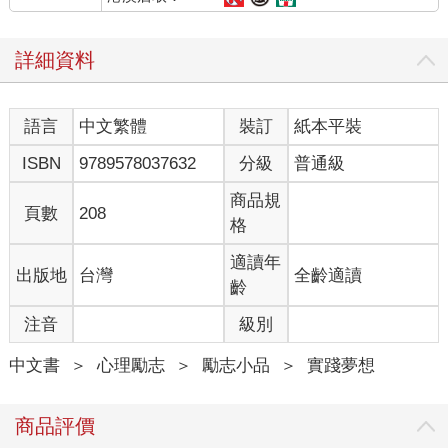
嚴選受到消費者歡迎的原因是什麼？」
詳細資料
我總是非常認真的看待每個記者所提出的問題，所以回答總是
「落落長」到很囉唆的地步。
語言
中文繁體
裝訂
紙本平裝
「網路女裝市場競爭激烈，而我們公司一開始就挑了一條最難走
的路來耕耘，那就是我們要朝國際品牌的規格來經營公司的商
ISBN
9789578037632
分級
普通級
品，希望把時尚也能很親民的理念傳達出去，但絕對不打價格
戰。畢竟要讓一間公司長久營運下去，合理的利潤有其必要性，
商品規
頁數
208
讓消費者不用花大錢，就能將流行元素穿上身，將流行的東西，
格
快速變成商品！這不只是消費者想要的，更是天母嚴選正在做的
事，成為銷售女裝的知名網路店家，這從來就不是我們的目標。
適讀年
出版地
台灣
全齡適讀
我們想做的是打造一支有影響力的台灣品牌，或許礙於台灣整體
齡
成衣廠萎縮的現實環境，我們無法做到MadeInTaiwan，但是，我
注音
級別
們期許能做到CreateInTaiwan！」我滔滔不絕地說。
中文書
＞
心理勵志
＞
勵志小品
＞
實踐夢想
虧我大學唸的還是新聞系，一則四十秒的新聞，竟然把它當作一
小時的專訪節目來回答。雖然我的廢話很多，不過記者朋友與攝
影大哥們真的很好，還是耐著性子聽我高談闊論，最後我對著鏡
商品評價
頭五秒鐘，定點微笑，想說這樣方便攝影大哥剪輯。