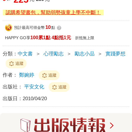
認購希望書包，幫助弱勢孩童上學不中斷！
10
預計最高可得金幣
點
?
100累1點 4點抵1元
HAPPY GO享
折抵無上限
分類：
中文書
＞
心理勵志
＞
勵志小品
＞
實踐夢想
追蹤
作者：
鄭婉婷
追蹤
出版社：
平安文化
追蹤
出版日：
2010/04/20