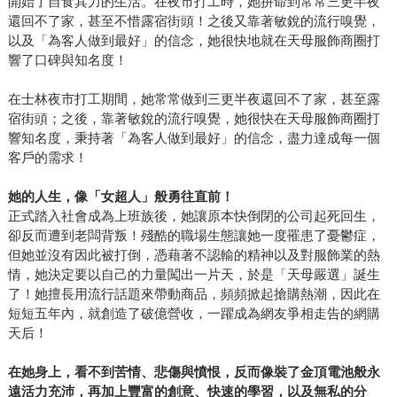
開始了自食其力的生活。在夜市打工時，她拚命到常常三更半夜
還回不了家，甚至不惜露宿街頭！之後又靠著敏銳的流行嗅覺，
以及「為客人做到最好」的信念，她很快地就在天母服飾商圈打
響了口碑與知名度！
在士林夜市打工期間，她常常做到三更半夜還回不了家，甚至露
宿街頭；之後，靠著敏銳的流行嗅覺，她很快在天母服飾商圈打
響知名度，秉持著「為客人做到最好」的信念，盡力達成每一個
客戶的需求！
她的人生，像「女超人」般勇往直前！
正式踏入社會成為上班族後，她讓原本快倒閉的公司起死回生，
卻反而遭到老闆背叛！殘酷的職場生態讓她一度罹患了憂鬱症，
但她並沒有因此被打倒，憑藉著不認輸的精神以及對服飾業的熱
情，她決定要以自己的力量闖出一片天，於是「天母嚴選」誕生
了！她擅長用流行話題來帶動商品，頻頻掀起搶購熱潮，因此在
短短五年內，就創造了破億營收，一躍成為網友爭相走告的網購
天后！
在她身上，看不到苦情、悲傷與憤恨，反而像裝了金頂電池般永
遠活力充沛，再加上豐富的創意、快速的學習，以及無私的分