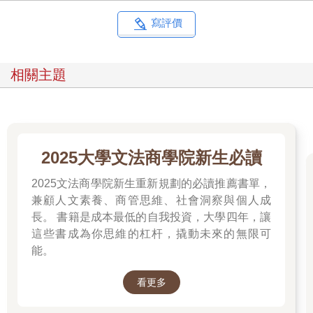
但是，這些長篇大論在播出時幾乎都被剪掉，包括最後一幕定格
寫評價
微笑的畫面……，不過在此，我還是非常感恩大家！
得奬最大的感受除了感激，還是感激；最想說的話除了謝謝，還
相關主題
是謝謝。
謝謝所有為天母嚴選這間公司努力付出過的同仁們，也謝謝所有
買過天母嚴選商品、肯定我們的顧客，你們都是我們生命中的貴
人！因為有你們的支持，讓我們更有信心的做出差異；謝謝所有
2025大學文法商學院新生必讀
批評我們的顧客，因為有你們的建議，讓我們更有智慧的修正方
向。
2025文法商學院新生重新規劃的必讀推薦書單，
兼顧人文素養、商管思維、社會洞察與個人成
我們很幸運也很幸福，能在這個不是努力就會有相等回饋的浩瀚
長。 書籍是成本最低的自我投資，大學四年，讓
網海中被看見，往後，將是另一個里程的開端，一個肩負更多自
這些書成為你思維的杠杆，撬動未來的無限可
我期許與社會責任的開始。
能。
二○一○年初，我再次耳提面命地提醒「天母嚴選」的工作同仁，
公司的三大核心服務宗旨：「方便買、輕鬆買、專業買！」這個
看更多
口號不是用來喊的，而是要卯足全力付諸實踐！