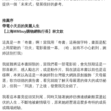
提供一個「未來式」發展很好的參考。
推薦序
帶電小天后的美麗人生
【上海MMbuy購物網執行長】林文欽
這真是一本「奇書」啊！當我用「奇書」這兩個字時，畫面是配
上周星馳的「功夫」電影最後一幕。（哈，如有不小心虧到，婉
婷請別打我）
我挺難將這本書歸類的，當我們看一部電影前，會先預期這是一
部喜劇片、感人勵志片，或是動作片。我在讀這本書以前也是這
樣啊，本來以為這是一本婉婷對台灣最大網路原創服飾「天母嚴
選」歌功頌德的廣告書，看完就能了解天母嚴選的偉大的成功祕
訣，但我一「拜讀」了之後，發覺我完全錯了。
我看這本書竟從頭笑到尾，同時又隨著婉婷彷彿連續劇般震盪起
伏的人生，不斷地被劇情吸引，原來她經歷過這麼多奇特的成長
或職場經驗。