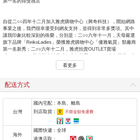
第一名的得獎感言
自從二○○四年十二月加入雅虎購物中心（興奇科技），開始網路
事業之後，我們很幸運受到網友支持，並得到非常多獎項。其中
讓我印象比較深刻的殊榮，分別是：二○○六年十一月，天母嚴選
旗下品牌「ReikoLadies」榮獲雅虎購物中心「優雅氣質」類廠商
第一名新秀；二○○六年十二月，雅虎拍賣OUTLET賣場
「123.COM」榮獲雅虎拍賣「年度超新星」；二○○七年五月，旗
下另一日系品牌「YUMI」榮獲雅虎購物中心「日系混搭」類廠商
看更多
第一名新秀；二○○七年七月，榮獲《數位時代雜誌》評選網路
100優質廠商；二○○七年九月，「天母嚴選」全系列品牌榮獲雅
虎購物中心各風格服飾業績TOP１！
配送方式
不過，最讓我們全公司興奮的是登上「Yahoo！二○○九網路爆紅
國內宅配：本島、離島
品牌第一名」，這個殊榮得來不易，之後，新聞媒體採訪爆增，
大家紛紛前來詢問我的經營之道。
到店取貨：
台灣
不限金額免運費
被媒體簇擁的感覺很像在過新年，每個人開口的第一句話就是：
國際快遞：全球
「恭喜、恭喜！紅包拿來！」（對不起～我又耍冷了！）除了恭
海外
喜之外，各家新聞媒體幾乎都是開門見山地問：「妳覺得，天母
港澳店取：