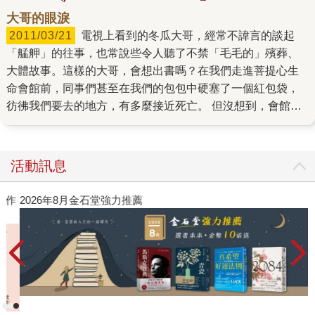
大哥的眼淚
2011/03/21
電視上看到的冬瓜大哥，經常不諱言的談起
「艋舺」的往事，也常說些令人聽了不禁「毛毛的」殯葬、
大體故事。這樣的大哥，會想出書嗎？在我們走進菩提心生
命會館前，同事們甚至在我們的包包中硬塞了一個紅包袋，
彷彿我們要去的地方，有多麼接近死亡。 但沒想到，會館內
其實無一絲陰森氣息。而大哥也整天坐鎮在會館中，親自與
每位家屬溝通、給家屬安慰，完全沒有「名人」的架子！他
招呼我們坐下，動手為我們沖茶，這一聊不但聊開了話匣
活動訊息
子，也聊出了整本書的樣子！ 但是真正讓我們動容的，卻不
只是大哥怎麼從黑道走回正途，或是如何靠自己戒掉毒癮的
作
2026年8月金石堂強力推薦
辛苦歷程。書籍在進行的過程中，恰好是大嫂癌末、住進安
寧病房，走完人世最後一程的時候。那次我們一坐下來，大
哥才剛說幾句話，眼淚就落了下來。他說，大嫂那天靜靜坐
在窗戶旁邊，陽光明亮。 他輕聲問大嫂：「我請人家幫你洗
洗頭髮好不好？」 大嫂沒有說話，點了點頭。 等到洗好、吹
好後，大哥幫大嫂梳著頭髮，然後問大嫂：「媽麻這樣舒服