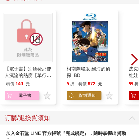
不是賣了多少牛排，而是客人吃得開不開心！」這番話讓我好感
動！於是在心裡暗暗決定：我一定要讓客人平平安安進門、開開
心心回家！
雖然牛排館老闆很專業，也擁有讓人敬佩的服務熱忱，但是我覺
得他的管理卻不太行。因為，牛排館裡的員工幾乎都是「老闆在
做一套，老闆不在另一套」。
如果我按照著老闆的教導把餐具擺放整齊，廚師就會從廚房裡頭
衝出來，故意把我的餐具弄亂，然後賞我一句：「做人不要太做
【電子書】別觸碰那使
柯南劇場版-絕海的偵
皮克
作！」
人沉淪的熱度【單行本
探 BD
娃娃
版】
子 
140
972
如果我按照老闆教我的應對方式，跟客人和顏悅色地講話，領班
特價
元
9
折
特價
元
59
折
克敏
就會諷刺我：「妳是想嫁到他家當媳婦嗎？」
Pik
電子書
貨到通知
易
這件事情真的讓我非常困惑！這家牛排館的裝潢不錯，牛排也很
好吃，最妙的是，這家牛排館的老闆，長得還滿像報紙上介紹的
訂購/退換貨須知
王品董事長戴勝益先生，十足的牛排館老闆臉！但是為何這兩家
牛排館，會有天差地遠的差別呢？
加入金石堂 LINE 官方帳號『完成綁定』，隨時掌握出貨動
某個難忘的夜晚，一位氣質很好的女生來店內用餐，她很客氣地