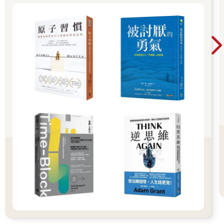
因為認同、信任與便利，所以顧客選擇「天母嚴選」，
「Yahoo！二○○九網路爆紅品牌第一名」這個殊榮，讓大家不但
要更嚴格遵守對顧客的承諾，還要更努力提昇自我的專業能力，
才不會辜負顧客對我們的期待與信任，也讓更多的人了解：
「whatis天母嚴選？」
牛排館的鹽巴
一九九三年十一月，有一家跟我生命有著密切關係的餐廳，在台
中市文心路開幕，它就是王品牛排館。
當時王品才剛開幕，還不是十分有名氣，因為優良的服務與精緻
的口味，靠著口碑相傳，成為我們小公主集團的聚餐首選。
國中時代就讀貴族學校，班上同學動不動就會去吃王品牛排，讓
我覺得這種生活不太真實，於是國中畢業之後，刻意選了一所我
心目中比較貼近「真實」的純樸學校：南投中興高中就讀。
中興高中是一所省立高中，同學七成都是南投在地人，非常純