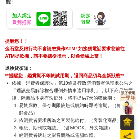
態：
跟我說：「可以給我鹽巴嗎？我不要牛排醬。」
我覺得這個要求一點都不難，老闆也曾經跟我說過：「好吃的牛
排根本不需要牛排醬，而且每個人的口味不同，有些客人就是喜
歡在牛排上加鹽。」於是我就跑去廚房拿鹽巴，沒想到卻引起主
廚與領班的不滿。
提醒您！！
金石堂及銀行均不會請您操作ATM! 如接獲電話要求您前往
主廚扯開喉嚨地罵我：「妳到底在雞婆什麼？客人叫妳拿鹽巴，
ATM提款機，請不要聽從指示，以免受騙上當！
妳就拿鹽巴，那客人叫妳去死，妳是不是就要去死呢？」
退換貨須知：
原本我還以為這是我聽到最誇張的話，沒想到領班居然緊接用三
**提醒您，鑑賞期不等於試用期，退回商品須為全新狀態**
字經問候我的媽媽，於是我們狠狠大吵了一架。就在我還沒想到
依據「消費者保護法」第19條及行政院消費者保護處公告之
該用什麼話來反擊廚師與領班時，廚師居然就先發制人，吵著吵
「通訊交易解除權合理例外情事適用準則」，以下商品購買
著，廚師就拿起鍋蓋往我身上Ｋ，讓我忍不住嚎啕大哭！因為我
後，除商品本身有瑕疵外，將不提供7天的猶豫期：
們在廚房爭吵的聲音實在太大聲了，害得這位女生羞紅了臉，不
易於腐敗、保存期限較短或解約時即將逾期。（如：生
知道如何是好……
鮮食品）
會
依消費者要求所為之客製化給付。（客製化商品）
不過最讓我難過的並不是被鍋蓋Ｋ，也不是我媽媽被三字經問
報紙、期刊或雜誌。（含MOOK、外文雜誌）
候，而是那位跟我要鹽巴的客人居然也哭了！她一直哭著跟我
員
經消費者拆封之影音商品或電腦軟體。
說：「對不起～都是我的錯！」讓我印象非常深刻，幾乎烙印在