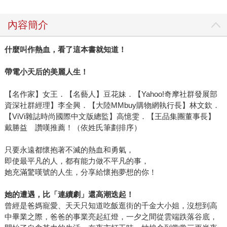
嗎？」 大嫂點點頭。 大哥再問：「把拔好愛媽麻，媽麻愛不
愛把拔？」 大嫂說：「愛。」 大哥幫大嫂梳著梳著，大嫂闔
內容簡介
上了眼睛……。 回想我們與大哥相識以來，大哥從來不怕我
們知道他疼大嫂，也從沒有「男人有淚不輕彈」的架子。大
什麼叫作熱血，看了這本書就知道！
哥直爽又真率，當他愛，他真的愛！他說他的事業他的成功
與人生，都是因為他先有大嫂的關係。如今大嫂不在了，但
帶電小天后的美麗人生！
《2017830055627》這本書卻紀錄了他們共同經營的這個事
業的點點滴滴，感人至深！
【名作家】女王．【名藝人】豆花妹．【Yahoo!奇摩社群發展部
資深社群經理】李全興．【大陸MMbuy購物網執行長】林文欽．
【ViVi雜誌時尚國際中文版總監】高憶雯．【王品集團董事長】
戴勝益 讚嘆推薦！（依姓氏筆劃排序）
只要永遠都懷抱著不滅的熱血和勇氣，
即使最平凡的人，都有能力做不平凡的事，
她充滿驚嘆號的人生，分享給懷抱夢想的你！
她的遭遇，比「連續劇」還高潮迭起！
曾經是爸媽寵愛、天天只知道吃飯逛街的千金大小姐，沒想到高
中畢業之際，爸爸的事業亮起紅燈，一夕之間從雲端跌落谷底，