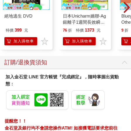
沒有永遠的絕望。無論遭遇多少艱險，無論經歷多少苦難，只要
心中還懷著一粒信念的種子，那麼總有一天能走出困境，讓生命
再次開花結果。
絕地逃生 DVD
日本Unicharm嬌聯-Ag
Blue
銀離子1週間長效瞬吸
Other
置身於人生絕境，你必然會飽受痛苦的煎熬，經歷巨大的艱險。
乾爽寵物消臭大師貓尿
Stori
399
1373
特價
元
76
折
特價
元
9
折
它迫使你不得不躲在一個偏僻的角落，向內觀看自己的內心和靈
墊20片/袋(大容量吸水
Hoor
魂，觸摸心靈深處最脆弱的部分，對生命進行深層的觸及本質的
防滲漏貓尿布/可觀察
加入購物車
加入購物車
尿色貓潔墊補充包/本
思考。請正視這突如其來的變故，把它當作造物主對自己的試
品不含貓砂盆)
煉。
訂購/退換貨須知
西方傳說中，約伯是一個非常正直的人，他信仰忠誠，熱中行
善，得到了上帝的喜愛。有一天，撒旦對上帝說：「約伯敬畏
加入金石堂 LINE 官方帳號『完成綁定』，隨時掌握出貨動
神，難道是沒有原因的嗎？你豈不是四面圈上籬笆，圍護他和他
態：
的家嗎？他所做的事都蒙你賜福。他的家產也越來越多。你可以
試試毀掉他擁有的一切，他必定會棄你而去。」
上帝相信約伯不管怎樣，都會持守他的純正，於是允許撒旦試驗
約伯。在一天之內，約伯的牲畜被示巴人掠去，羊群被火燒光，
駱駝被迦勒底人奪去……然而面對這些遭遇，約伯只是說：「我
提醒您！！
從娘胎裡生出來的時候是赤條條的，去世的時候也必定是赤條條
金石堂及銀行均不會請您操作ATM! 如接獲電話要求您前往
的。」人生沒有絕境，每個看似絕境的境界就是人生的轉捩點，