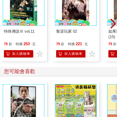
挫折和打擊，就能在困難中看到光明，在絕境中找到出路。
每個人的生命裡都會有幾段晦暗的時期。愛人的遠去，至親的離
世，工作和人際上的挫折，我們在不同的階段遭遇它們，感到困
惑迷茫，憂傷痛苦，感到失去了人生的希望和前行的動力。如果
特殊傳說Ⅲ vol.11
叛逆玩家 02
如果
它們在相同時間來臨，就會讓許多人一蹶不振，自暴自棄。
(1
貓漫
253
221
俄羅斯導演塔可夫斯基在他的最後一部電影《犧牲》中，講述了
79
折
特價
元
79
折
特價
元
79
折
一個關於信念與拯救的故事。
加入購物車
加入購物車
電影的開頭，父親亞歷山大帶著剛做完咽喉手術的兒子種了一棵
枯樹。種樹的時候，父親給小兒子講了一個故事：古時候，一個
您可能會喜歡
修道士每天提一桶水上山澆灌一棵枯死的樹，這樣堅持了三年，
最後，這棵死樹重新開花了。影片的末尾，六歲的小兒子獨自提
著水桶去澆樹，然後他躺在那棵樹下，這時候響起巴赫的《馬太
受難曲》，小孩子躺在樹下，看著陽光從小樹的枝丫間穿過，那
枯樹真的如同開花了一樣。
塔可夫斯基在電影裡告訴我們，永遠不要放棄希望和信心。無論
何時，當你陷入絕境的時候，告訴自己：世間只有暫時的艱難，