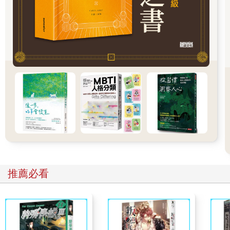
年出版《布里格隨筆》之後，創作進入了低潮，整整沉默了十
年。
里爾克靜靜地等待著，積累著他對這個世界的認識。「只要向前
邁一步，我無底的苦難就會變為無上的幸福。」他在沉默中這樣
告訴自己。
一九二二年二月，豁然貫通的時刻終於到來了，在短短的一個月
時間裡，里爾克完成了自己生命中的兩部巔峰作品──長詩《杜伊
諾哀歌》的主體部分和 五十五 首《致俄耳浦斯的十四行詩》，它
們也成了世界現代文學史上的經典。這一個月，被許多傳記家稱
為「里爾克的 mensis mirabili（神奇的月份）」。
有的人在沉默中蓄積力量東山再起，有的人在沉默中沉淪消亡。
「不在沉默中爆發，就在沉默中滅亡。」沉默是一把雙刃劍。對
推薦必看
於弱者，沉默只會使他失去信心，直至走向滅亡；對於強者，沉
默只是韜光養晦的過程，它會使他變得更加強大。
以坦然的心情
看待挫折和打擊
人生沒有邁不過去的坎，心中充滿希望，就能以坦然的心情看待