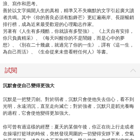
浪、寫作和思考。
善於以文字揭開人生的真相，精準又不失幽默的文字引起廣大讀
者共鳴。其中《你的善良必須有點鋒芒》更紅遍兩岸、長踞暢銷
排行榜，成為近來最受歡迎的心理勵志作家。
另著有《人生有多殘酷，你就該有多堅強》、《上天自有安排，
你只負責精采》、《每天叫醒你的不是鬧鐘，而是心中的夢
想》、《別在二十幾歲，就過完了你的一生》，譯有《這一生，
為自己而活》、《生命從來未曾看輕任何人》等書。
試閱
沉默會使自己變得更強大
沉默是一把雙刃劍。對於弱者，沉默只會使他失去信心，看不到
光明，永遠消沉，直至走向滅亡；對於強者，沉默只是韜光養晦
的過程，它會使他變得更加強大。
你可曾有過這樣的經歷：夏天的某個午後，你正在街上行走或者
在操場打籃球的時候，突然發現周圍的一切變得安靜下來，空氣