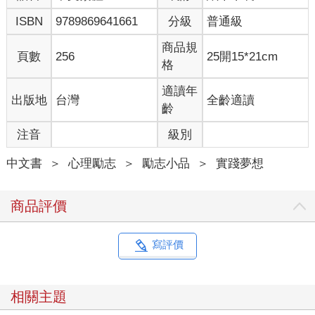
第一個小人，生活中的一切都沒有思考，更沒有付諸行動，左耳
ISBN
9789869641661
分級
普通級
進右耳出，好像什麼都沒有發生。這是一種對生活消極處理的情
緒，也是對自己的一種放縱，對中肯的意見和有建設性的提議都
商品規
頁數
256
25開15*21cm
懶得去理會，長期地沉浸在自己固定的思維裡面，不想發展，也
格
沒有突破，過一天算一天。
適讀年
出版地
台灣
全齡適讀
第二個小人只是在小處精明，只顧著眼前利益，喜歡到處打聽，
齡
然後不負責任地亂說。為了顯示自己的博聞，喜歡成為閒談的主
注音
級別
角，對看到的、聽到的事不去加以分析，說出來的都是對別人觀
點的簡單重複，該說的不該說的都說了出來，讓周圍的人感到尷
中文書
＞
心理勵志
＞
勵志小品
＞
實踐夢想
尬，甚至弄出許多是非。
很多時候，沉默是最好的處理方式。很多時候的很多事，有許多
商品評價
客觀和主觀的因素的影響，不是誰想怎樣就能怎樣的。對那些未
經證實的言論最好不要評說，讓流言止於沉默，這是對別人負
責，也是對自己的尊重。第三個小人告訴我們，要學會沉默。沉
寫評價
默是金。在紛亂的時刻，沉默靜守才能讓自己保持清醒。當生活
的巨浪襲來的時候，語言是蒼白的，就算你使盡全力也喊不出和
浪濤聲相抗衡的音量，所以你只有沉默。沉默不是退讓，而是一
相關主題
個積蓄、醞釀、等待出擊的過程。