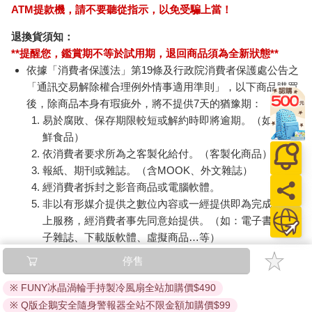
ATM提款機，請不要聽從指示，以免受騙上當！
要堅信心中的信念，就能給絕境的自己重生的力量。
退換貨須知：
美國總統羅斯福出身政治世家，擁有不可限量的前途。他二十八
**提醒您，鑑賞期不等於試用期，退回商品須為全新狀態**
歲成為美國海軍部助理部長，三十八 歲成為美國民主黨的副總統
依據「消費者保護法」第19條及行政院消費者保護處公告之
候選人。
「通訊交易解除權合理例外情事適用準則」，以下商品購買
後，除商品本身有瑕疵外，將不提供7天的猶豫期：
但就在三十九歲那年，羅斯福和家人去了一個小島避暑後，厄運
易於腐敗、保存期限較短或解約時即將逾期。（如：生
開始了。一天，羅斯福和孩子們一起出海，看到一個小島上起了
山火。於是，羅斯福和孩子們將船靠到了岸邊，他們拿著紮成捆
鮮食品）
的松樹枝撲打了好久，才把火漸漸撲滅。回到家後，羅斯福覺得
依消費者要求所為之客製化給付。（客製化商品）
自己疲憊極了，於是他游了一會兒泳，想借此恢復精神，但沒有
報紙、期刊或雜誌。（含MOOK、外文雜誌）
奏效。返回住處不久，羅斯福病倒了。第二天早上，他起床時發
經消費者拆封之影音商品或電腦軟體。
現自己左腿彎曲，已經再也沒辦法站直了。
非以有形媒介提供之數位內容或一經提供即為完成之線
上服務，經消費者事先同意始提供。（如：電子書、電
羅斯福和妻子慌了，他們請了不少醫生來治療，但無論是家庭醫
子雜誌、下載版軟體、虛擬商品…等）
生還是在附近度假的著名外科專家、都沒能做出準確的診斷。
已拆封之個人衛生用品。（如：內衣褲、刮鬍刀、除毛
停售
刀…等）
二十多天以後，哈佛大學矯形外科專家，脊髓灰質炎研究的權威
若非上列種類商品，均享有到貨7天的猶豫期（含例假
※ FUNY冰晶渦輪手持製冷風扇全站加購價$490
羅伯特醫生才確診羅斯福患上了脊髓灰質炎。這種病在當時沒有
日）。
特別有效的治療方法，羅伯特醫生告訴羅斯福，他雙腿麻痹的症
※ Q版企鵝安全隨身警報器全站不限金額加購價$99