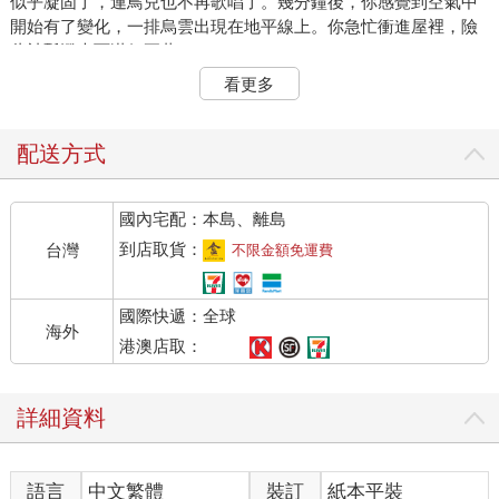
似乎凝固了，連鳥兒也不再歌唱了。幾分鐘後，你感覺到空氣中
開始有了變化，一排烏雲出現在地平線上。你急忙衝進屋裡，險
些被瓢潑大雨淋個正著。
看更多
這就是我們通常所說的「暴風雨前的寧靜」。世界真是一個奇妙
又隱秘的整體系統，人類也往往不自覺地遵循著自然的規律進行
活動。就像北島詩中說的那樣，「一切爆發都有片刻的寧靜」。
配送方式
跳高運動員在起跳的那一瞬，都有一個有力的下蹲；溫度計被放
入沸水中的那一刻，水銀柱會先下降，隨後才會迅速上升。這種
國內宅配：本島、離島
「下蹲」、「下降」，就是人生的沉潛期，也就是沉默。
到店取貨：
台灣
不限金額免運費
有個客人鄭重地送給主人一個禮盒，主人打開一看，只是三個很
普通的金屬做的小人。主人很奇怪地問客人，為什麼送這樣的小
國際快遞：全球
人給他。
海外
港澳店取：
客人取出三個小人放在桌上，拿出一根稻草。當稻草穿過第一個
小人左耳的時候，稻草從右耳冒了出來；客人又用稻草穿進第二
詳細資料
個小人的左耳，稻草從小人的嘴裡吐了出來；當客人再把稻草穿
進第三個小人的左耳時，卻被第三個小人吞進了肚子裡，再也出
不來了。
語言
中文繁體
裝訂
紙本平裝