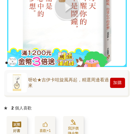
呀哈★吉伊卡哇旋風再起，精選周邊看過
加購
來
★
2
個人喜歡
寫評價
好書
喜歡+1
賺金幣