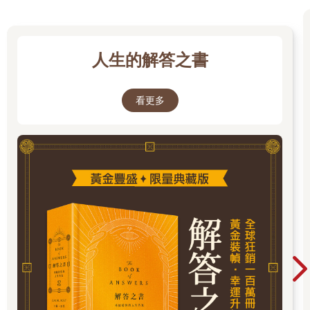
春秋時，楚莊王繼位三年，沒有頒佈一條法令。左司馬問他：
「一隻大鳥落在山丘上，三年來不飛不叫，為什麼？」楚莊王答
道：「三年不展翅，是要使翅膀長大；三年不鳴叫，是要觀察與
人生的解答之書
準備。雖不飛，飛必沖天；雖不鳴，鳴必驚人！」果然，半年
後，楚莊王廢除了十項政令，發佈了九項政令，處死了五個奸
臣，提拔了六個隱士。於是國家昌盛，天下歸服。楚莊王不做沒
看更多
有把握的事，不過早暴露自己的意圖，所以能成就大業。蘇軾
說：「博觀而約取，厚積而薄發。」沒有一段或長或短的沉寂
期，沒有在沉寂中的反思與積澱，哪有成功者的喜悅，哪有勝利
者的歡呼？人們往往只看到人前侃侃而談的博學者，卻忽視了他
寒窗苦讀的沉默和艱辛。
沉默只是形式上的靜止，並不代表思考的停滯。相反，深邃的思
想，正是來源於那看似沉默的思考過程。我們要瞭解一個人的 思
想，最好是看他的文字，而不是和他交談。為什麼？因為人們在
寫文章前會仔細推敲，然後才落於紙墨，所以清楚、流暢。思想
需要語言的表達，而語言的形成更需要經過一個冷靜思考和反覆
推敲潤色的過程。
德語詩人里爾克少年得名，三十多歲就已聲聞歐洲。他在一九一○