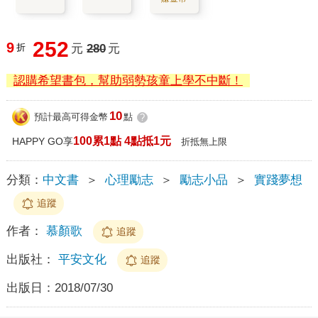
252
9
折
元
280
元
認購希望書包，幫助弱勢孩童上學不中斷！
10
預計最高可得金幣
點
?
100累1點 4點抵1元
HAPPY GO享
折抵無上限
分類：
中文書
＞
心理勵志
＞
勵志小品
＞
實踐夢想
追蹤
作者：
慕顏歌
追蹤
出版社：
平安文化
追蹤
出版日：
2018/07/30