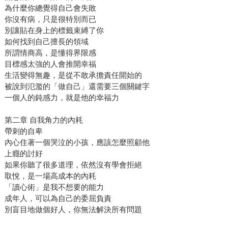
為什麼你總覺得自己會失敗
你沒有病，只是很特別而已
別讓貼在身上的標籤束縛了你
如何找到自己擅長的領域
所謂情商高，是懂得界限感
目標感太強的人會推開幸福
生活變得無趣，是從不敢承擔責任開始的
被說到氾濫的「做自己」還需要三個關鍵字
一個人的鈍感力，就是他的幸福力
第二章 自我角力的內耗
帶刺的自卑
內心住著一個哭泣的小孩，應該怎麼照顧他
上癮的討好
如果你聽了很多道理，依然沒有學會拒絕
取悅，是一場高成本的內耗
「讀心術」是我不想要的能力
成年人，可以為自己的委屈負責
別盲目地做個好人，你無法解決所有問題