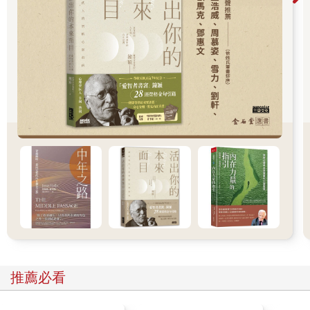
方都是「玻璃心」。你要相信，對方也有處理情緒的能力，如果
他覺得不舒服，也會讓你知道，你不必一直背負著他沒有說出口
的情緒前行，那樣會很累，很辛苦。
所以，告別演不完的內心戲無非是「信任」二字，信任自己，也
信任別人。如此，你會覺得通透、愉悅許多。
★內耗型人格自救語錄★
別人怎麼看你，其實和你沒有什麼關係。不必為了別人的期許勉
強自己，把自己弄得很難受。無論你做什麼、做得好壞，都一定
會有人喜歡，有人不喜歡，既然如此，不如安心做自己就好。
（更多精彩內容，請閱讀《停止內耗》）
推薦必看