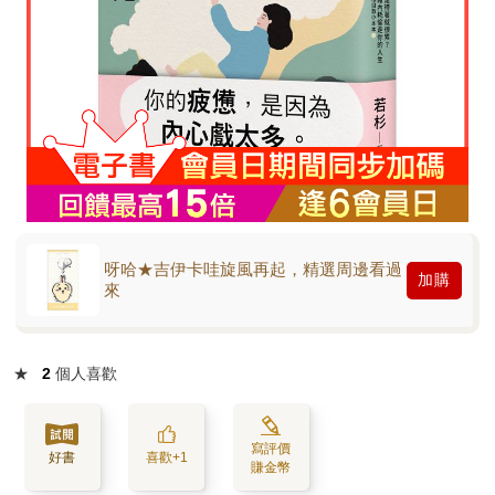
呀哈★吉伊卡哇旋風再起，精選周邊看過
加購
來
★
2
個人喜歡
寫評價
好書
喜歡+1
賺金幣