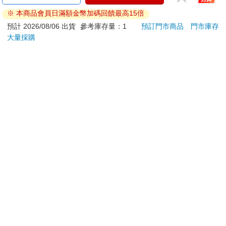
包君)
子君)
奶蛋
※ 本商品會員日滿額金幣加碼回饋最高15倍
30
30
86
折
特價
元
86
折
特價
元
86
折
預計 2026/08/06 出貨
參考庫存量：1
預訂門市商品
門市庫存
大量採購
加入購物車
加入購物車
訂購/退換貨須知
加入金石堂 LINE 官方帳號『完成綁定』，隨時掌握出貨動
態：
提醒您！！
金石堂及銀行均不會請您操作ATM! 如接獲電話要求您前往
ATM提款機，請不要聽從指示，以免受騙上當！
退換貨須知：