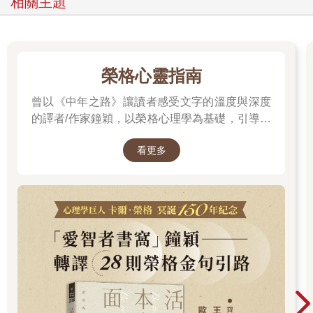
相關主題
價值觀與情感好惡影射到外在世界的人、事、物上的心理現象。
如果要更好理解一點，簡而言之就是，別人怎麼看你，其實和你
沒有什麼關係。比如一個人喜歡你，只是因為你做了符合他的審
美和期許的事，他不喜歡你也是同樣的道理。所以，不必為了別
人的期許勉強自己，把自己弄得很難受。無論你做什麼，無論做
榮格心靈指南
得好壞，都一定有人喜歡，有人不喜歡，既然如此，不如安心做
自己就好。
曾以《中年之路》讓讀者感受文字的溫度與深度
的譯者/作家鐘穎，以榮格心理學為基礎，引導你
第二，信任自己的感受。
探索內在衝突與自我認識。在忙碌與外界期待之
感受是不會騙人的，如果你感受到了不安、焦慮和恐懼，一定是
看更多
間，你是否忘了真正的自己？文字溫柔卻不逃避
發生了不好的事情，或者對方做了什麼讓你有這樣的感受。這個
現實，每一章都像一面鏡子，映照出你未曾察覺
時候，千萬不要懷疑是不是自己的感覺錯了，大大方方地表達
「我好像有點害怕」或者「我覺得你剛剛說的話，讓我覺得有些
的自己……想知道如何開始這段心靈旅程嗎？
不舒服」，感受不會騙人，也不會傷人。客觀地表達自己的感
受，沒有人會因為你的感受而指責你，這樣倒是給了彼此一個溝
通的機會，一起尋找一種方式讓彼此都舒服，而不是刻意地委屈
自己。
另一個層面是信任別人。所謂信任別人，是要相信別人同樣也有
處理負面情緒的能力。有些時候，我們之所以會上演那麼多的內
心戲，是生怕說了什麼、做了什麼，讓對方感到不舒服，以為對