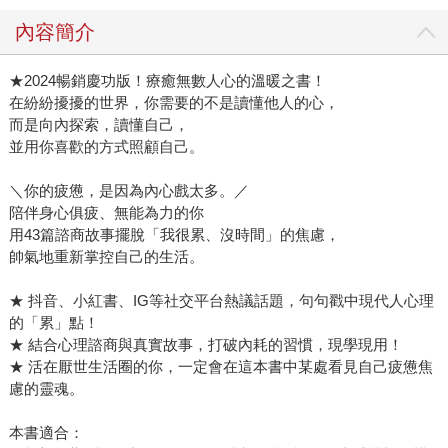
內容簡介
★2024暢銷慶功版！療癒無數人心的溫暖之書！
在紛紛擾擾的世界，你需要的不是讀懂他人的心，
而是向內探索，讀懂自己，
並用你喜歡的方式照顧自己。
＼你的疲憊，是因為內心戲太多。／
陪伴身心俱疲、無能為力的你
用43篇諮商故事擺脫「我很累、沒時間」的焦慮，
帥氣地重新掌控自己的生活。
★ 抖音、小紅書、IG等社交平台熱議話題，句句戳中現代人心理
的「累」點！
★ 結合心理諮商與真實故事，打破內耗的習慣，現學現用！
★ 活在厭世生活圈的你，一定會在這本書中某處看見自己疲憊焦
慮的靈魂。
本書適合：