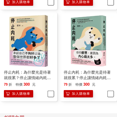
加入購物車
加入購物車
第三 ，害怕衝突。
習慣演內心戲的人，總會在心裡悄悄預想，如果真的表達了不同
意見，萬一對方不高興，真的吵起來，我要怎麼辦？
這些人的內心有一個根深蒂固的觀念，只要表達不同意見，就面
臨著不可收場的結局，這種觀念可能跟原生家庭有關。例如我遇
過一位個案，他曾經因為想去同學家裡玩而拒絕了父親提出的全
家一起出遊的提議，然後父親憤怒地把桌子掀了，這傳遞了一個
訊息給他，他覺得自己一旦表達不同意見或觀點，就會發生類似
的事情。他的內心戲總是會變成恐怖片，很多話自然不敢說出
口。
03／
停止內耗：為什麼光是待著
停止內耗：為什麼光是待著
我們應該如何拯救愛演內心戲的自己呢？
就很累？停止讓情緒內耗偷
就很累？停止讓情緒內耗偷
對於這樣的人，我想送兩個字──信任。所謂信任，既包括信任自
走你的人生【內耗型人格自
走你的人生【內耗型人格自
300
300
79
折
特價
元
79
折
特價
元
己，也包括信任別人。我們先說，信任自己，信任自己包括兩個
救小本本】
救小本本】(暢銷慶功版)
加入購物車
加入購物車
層面：
第一，信任自己所做的事。
心理學上有一個概念──投射。投射指的是一個人將內在生命中的