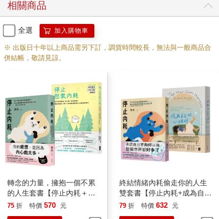
相關商品
內心累積，然後反過來傷害自己。人們為什麼會每天上演一齣又
一出的內心戲，你又是如何成為內心戲的主角呢？
全選
加入購物車
第一，總想為別人的情緒負責。
※ 出版日十年以上商品需另下訂，調貨時間較長，無法與一般商品合
想到曾有個案說：「我的身上好像插上了一根根的管子，這些管
併結帳，敬請見諒。
子用來感知別人的情緒。誰生氣了、誰的情緒不好，我都能察覺
到，所以，我說話、做事總是小心翼翼的，害怕哪句話說重了，
哪件事做得不妥當，傷到了誰。」
你或許不至於小心到去感知所有人的情緒，但大概也會有過這樣
的擔心，害怕拒絕朋友而傷了朋友的感情，害怕表達對禮物的不
喜歡而傷害伴侶。其實，這些都是在為別人的情緒負責。
第二，怕被拒絕。
你大概有過這樣的經歷，明明只是請對方幫忙拿一杯水或者請路
人幫忙拍一張照片，但總是開不了口，自己心裡很清楚，這些都
是很小的要求，但是為此開口對你來說就是很難的一件事，而說
不出口的原因是害怕拒絕。
轉念的力量，擁抱一個不累
終結情緒內耗偷走你的人生
總有那麼一些要求就在嘴邊，總有那麼一些不滿埋在心裡，但還
的人生套書【停止內耗＋停
雙套書【停止內耗+成為自己
是害怕萬一說出口，對方拒絕自己怎麼辦？一齣被拒絕的內心戲
止怒氣內耗】
的心理師】
570
632
75
折
特價
元
79
折
特價
元
又悄悄上演，演來演去，該說的話還是沒有說出口。