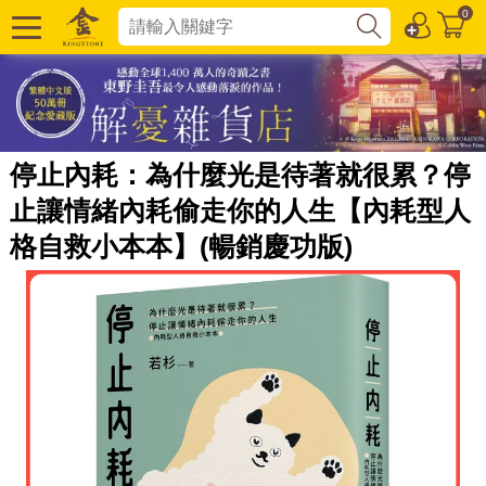
0
停止內耗：為什麼光是待著就很累？停
止讓情緒內耗偷走你的人生【內耗型人
格自救小本本】(暢銷慶功版)