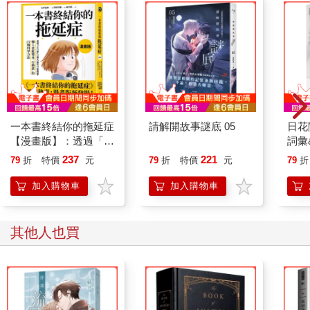
一本書終結你的拖延症
請解開故事謎底 05
日花
【漫畫版】：透過「小
詞彙
行動」打開大腦的行動
237
221
79
折
特價
元
79
折
特價
元
79
折
開關，懶人也能變身
「行動派」的37個科
加入購物車
加入購物車
學方法
其他人也買