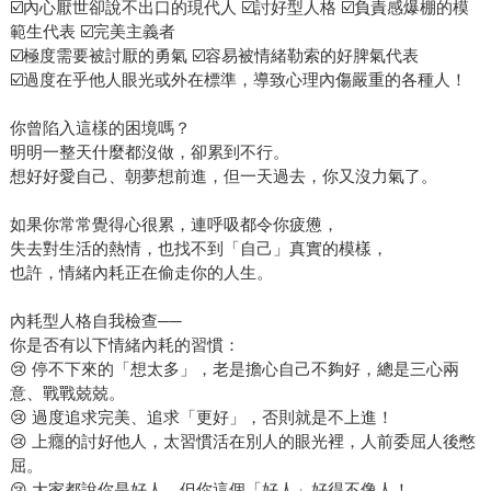
☑️內心厭世卻說不出口的現代人 ☑️討好型人格 ☑️負責感爆棚的模
範生代表 ☑️完美主義者
☑️極度需要被討厭的勇氣 ☑️容易被情緒勒索的好脾氣代表
☑️過度在乎他人眼光或外在標準，導致心理內傷嚴重的各種人！
你曾陷入這樣的困境嗎？
明明一整天什麼都沒做，卻累到不行。
想好好愛自己、朝夢想前進，但一天過去，你又沒力氣了。
如果你常常覺得心很累，連呼吸都令你疲憊，
失去對生活的熱情，也找不到「自己」真實的模樣，
也許，情緒內耗正在偷走你的人生。
內耗型人格自我檢查──
你是否有以下情緒內耗的習慣：
😢 停不下來的「想太多」，老是擔心自己不夠好，總是三心兩
意、戰戰兢兢。
😢 過度追求完美、追求「更好」，否則就是不上進！
😢 上癮的討好他人，太習慣活在別人的眼光裡，人前委屈人後憋
屈。
😢 大家都說你是好人，但你這個「好人」好得不像人！