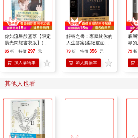
你如流星般墜落【限定
解答之書：專屬於你的
底層
晨光閃耀書衣版】(橫
人生答案(柔紋皮面燙
界的
掃2024POPO原創小
金＋方背穿線精裝)
297
356
85
折
特價
元
79
折
特價
元
79
折
說大賞五大獎項！)
加入購物車
加入購物車
其他人也看