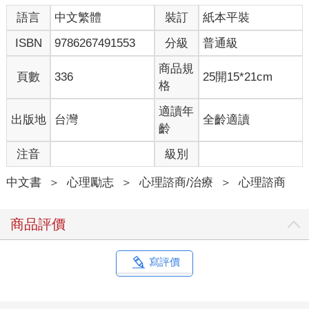
中午，同事小李約她一起吃飯，她想到自己正在減肥，就說：
語言
中文繁體
裝訂
紙本平裝
「我今天帶午餐了，就不和你一起吃了。」話是說出去了，可是
珊珊吃著自製的沙拉，滿腦子想的是小李會不會覺得她不合群，
ISBN
9786267491553
分級
普通級
人家上個月去泰國旅行，還特地帶了一條好看的圍巾送給她，這
樣會不會讓人家感到沒面子……
商品規
頁數
336
25開15*21cm
好不容易下班了，珊珊看一眼小孩的家長群組，一個家長指責她
格
幫小孩報了一個質優價廉的夏令營，也不跟大家說一聲。珊珊覺
得憋屈，想懟回去，又擔心別人說她素質低，想了想，便忍了下
適讀年
出版地
台灣
全齡適讀
來。
齡
這是珊珊的一天，看似什麼都沒做，內心卻已是萬馬奔騰，上演
注音
級別
了一齣又一齣的內心戲。從這角度的話，珊珊覺得自己很辛苦，
便是必然的了。
中文書
＞
心理勵志
＞
心理諮商/治療
＞
心理諮商
02／
不知你是否也在珊珊的身上找到了自己的影子。主管問話，你回
答得戰戰兢兢，生怕想了很久的回答有哪個字或是哪個詞說錯
商品評價
了。同事莫名取笑你，你覺得委屈又憤怒，想站起來反擊，又怕
破壞了在別人心裡的形象。伴侶買了你很不喜歡的禮物，很想告
訴對方不喜歡，但是顧慮到對方的一番心意……
寫評價
總之，你把太多想說的話和想做的事放在心裡，因為找不到出口
表達，慢慢演變成一齣又一齣的內心戲，而內心戲的本質是壓抑
的情感。我們都知道，疏導比壓抑好得多，你壓下去的情緒會在