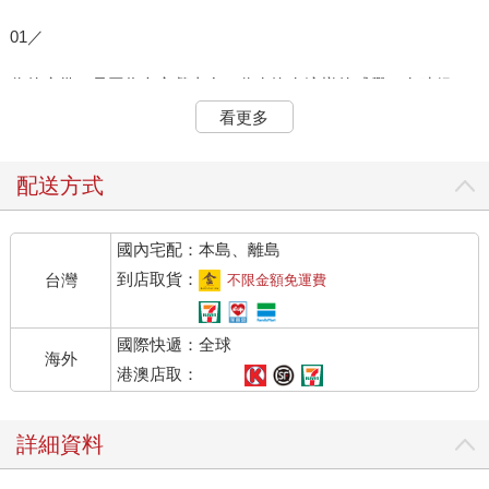
01／
你的疲憊，是因為內心戲太多。你有沒有這樣的感覺：有時候，
明明一天的工作都很輕鬆，最多的時間是無所事事地抱著手機刷
看更多
社群軟體的好友動態，可是晚上身體碰到床的那一刻，依然覺得
很累很累。
「心理師，為什麼我明明什麼都沒做，一天下來卻依然覺得
配送方式
累？」這是珊珊來到諮商室向我提的第一個問題。
我和她一起回溯了她的一天，發現她幾乎什麼事情都沒做。她有
國內宅配：本島、離島
一份穩定、清閒的工作，大多數的時間裡，她的工作給人一種只
要出現在辦公室就好的感覺。珊珊就這樣靠著刷網頁、喝茶、線
到店取貨：
台灣
不限金額免運費
上和朋友聊天，過著屬於自己的一天。可是她並不覺得輕鬆。於
是，我又和她回溯了她一天的心理活動，結果發現了另一個故
國際快遞：全球
事。
海外
早上，和主管一起進電梯，說了一聲「經理好」，就傻傻地盯著
港澳店取：
電梯上的數字，不知做何反應。於是，從下電梯的那一刻，她就
在想主管會不會覺得自己不夠熱情或者覺得自己有些木訥、不善
詳細資料
交際。就這樣，珊珊一邊害怕主管對自己的看法，一邊對自己的
行為感到懊惱，時間就這樣過了一個上午。