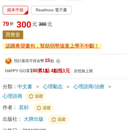
紙本平裝
Readmoo 電子書
300
79
折
元
380
元
買整套
認購希望書包，幫助弱勢孩童上學不中斷！
15
預計最高可得金幣
點
?
100累1點 4點抵1元
HAPPY GO享
折抵無上限
分類：
中文書
＞
心理勵志
＞
心理諮商/治療
＞
心理諮商
追蹤
作者：
若杉
追蹤
出版社：
大牌出版
追蹤