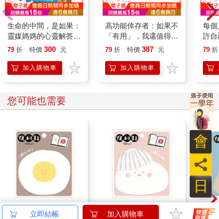
生命的中間，是如果：
高功能倖存者：如果不
每個
靈媒媽媽的心靈解答書
「有用」，我還值得被
許自
5
愛嗎？
(★
300
387
79
折
特價
元
79
折
特價
元
79
折
醒之
給台
加入購物車
加入購物車
您可能也需要
會
員
日
小呸角-造型便利貼(荷
小呸角-造型便利貼(包
小呸
立即結帳
加入購物車