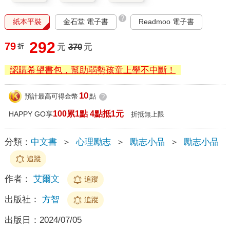
?
紙本平裝
金石堂 電子書
Readmoo 電子書
292
79
折
元
370
元
認購希望書包，幫助弱勢孩童上學不中斷！
10
預計最高可得金幣
點
?
100累1點 4點抵1元
HAPPY GO享
折抵無上限
分類：
中文書
＞
心理勵志
＞
勵志小品
＞
勵志小品
追蹤
作者：
艾爾文
追蹤
出版社：
方智
追蹤
出版日：
2024/07/05