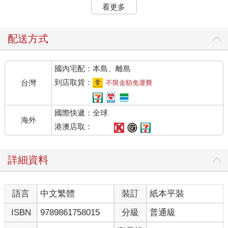
導航便朝向未知而去，出發前也不知道國家公園是坐落於什麼樣
看更多
的山中。直到抵達山腳下的遊客中心後，我才意識到自己要探索
的或許不只是一座未知的山，更是自己的內心。
那是一間充滿森林氣息的遊客中心，一進門就能看見牆上掛著一
配送方式
幅巨大的登山地圖，劃分出進階、中等、容易三種等級的爬山路
線，一旁則標示每條路線會經過的景點、所需距離和往返時間，
國內宅配：本島、離島
彷彿提醒旅客要衡量好自己的能力，因為給予再多的指示，一切
還是要靠自己。
到店取貨：
台灣
不限金額免運費
究竟該選哪一條路呢？定期會運動的我，自認體力足以應對中等
路線，便興起想要挑戰進階路線的念頭。畢竟，此趟可是遠渡重
國際快遞：全球
洋經過紐約再跋涉到魁北克，或許這第一次的造訪也就是最後一
海外
次，當下心中只想飽覽所有美景，深怕錯過某個景色都會成為畢
港澳店取：
生遺憾。
那股挑戰心態，一部分是針對自我，一部分則是想把旅程所付出
詳細資料
的金錢跟時間都討回來。
這感受，很像大排長龍等待用餐的經歷：排隊時，我們餓著肚子
期盼能夠用餐的那一刻，排隊等待的時間愈久，入座後想塞進肚
語言
中文繁體
裝訂
紙本平裝
子裡的餐點就愈多，會想把剛才排隊流逝的幾個小時全部討回
來。
ISBN
9789861758015
分級
普通級
這感受，也像極人生。年輕時，我們會用力地剝碎自己去迎合世
界，揣測自己在別人心中的各種樣子，一心想要得到別人的青