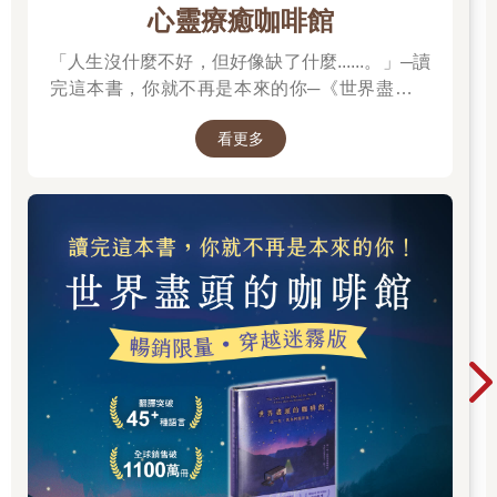
心靈療癒咖啡館
想寫一本「跟自己有關」的書，是因為回顧過去十八年的日子，
「人生沒什麼不好，但好像缺了什麼......。」─讀
深感了解自己是一件愈早開始愈好的事。
十八年，二○二四年是我出社會滿十八年。從人生階段來看，十八
完這本書，你就不再是本來的你─《世界盡頭的
歲已被視作「轉大人」的年紀（當然在母親心中永遠是小孩），
咖啡館》
需要開始為自己的行為負完全的責任（無論情感上或法律上）。
看更多
所以那天我察覺自己已經步入社會十八年後，深感光陰似箭，便
興起回顧那些造就現在自己的種種過程，想在人生軸上畫一條
線，看看此前的我是否有為自己的人生負責。
在這十八年中，我先是花了三年多的時間在科技業工作，後來花
了兩年多的時間摸索自己想做什麼，最後藉由寫作找到自己的落
腳處，如今一待已過了十二年。
期間，歷經工作失意、健康警訊、轉換職業、創業失敗、摸索人
生、破繭重生，我其實最想問自己的是：我有成為當初想要的那
個自己嗎？
你呢，你有成為當初想要的那個自己嗎？
這是一個對任何人來說都難以回答清楚的問題，因為在這時代我
們並不容易了解真實的自己。在這人人想要（或被迫）展現自己
最好一面的時代，我們會以別人的最佳狀態來度量自己的現況
——而且還是拿自己的最壞情況去比較——想當然最終只會居於