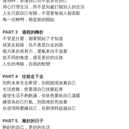
迷惘時，弄懂自己而不是弄丟自己
用心打理生活，而不是到處打聽別人的生活
人生只跟自己有關，不需要每個人都喜歡
每一次轉彎，都是新的開始
PART 3
過程的轉折
不管是什麼，都要開始了才知道
就算走錯路，也不會是白走的路
能力來自肯努力，運氣來自不放棄
從不同的角度，遇見更好的出路
人生的考驗，自我的蛻變
PART 4
往前走下去
別對未來失去希望，別因困境放棄自己
生活愈難，愈要讓自己快樂起來
縱使生活不夠飽滿，你依然要給自己溫暖
練習為自己打氣，別因挫折而放棄
在逆境時磨練自己，在順境時超越自己
PART 5
漸好的日子
夠好的自己，更好的生活