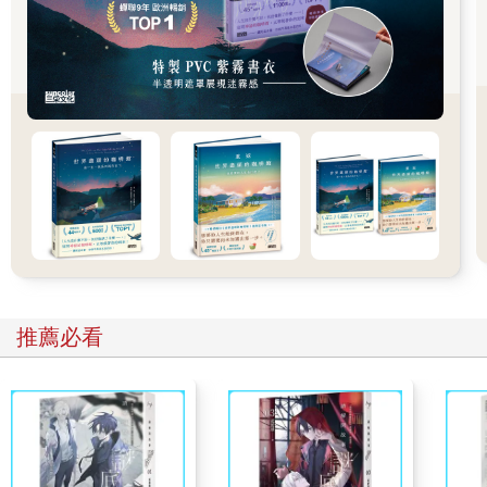
劣勢。若想好好認識自己，就必須一個人靜靜地剖析自己，試著
在生活點滴中努力榨出自認的那一點好，說服自己其實也是有努
力地活。
然而，很難，是吧？所以我想寫這本書。一本關於人生只跟你我
自己有關的書，想經由我的故事來訴說我走過的路，體會過的煩
憂。我想寫出我尋覓自己的過程，讓你也能在茫然時找回自己。
***
我曾經以為，談那麼多自己的事，真的會有人想看嗎？這世界太
嘈雜，每個人顧好自己都沒時間，還能有多少心思了解別人的
事？但我的閱讀體驗是喜歡讀別人的故事，所以也就喜歡寫自己
的故事。
不久前才從書上讀到，研究指出與人產生共鳴最好的方式，就是
推薦必看
分享自身遭遇的經驗。與其在聽完別人的故事後給出點評見解，
更好的方法是在聽完別人的故事後，也掏出自己的故事跟對方分
享。雙方透過彼此的故事自能產生交流，其餘不言而喻。
這聽起來跟閱讀體驗頗為相似。寫作者寫好一本書，看起來受限
於載體只能單方面地傳遞，實際上卻透過文字橫跨時空傳達心中
的想法。若有幸，某一篇故事與讀者產生共鳴，讓讀者憶起自己
的故事並在心中迴盪，作者與讀者無須碰面便能產生交流。