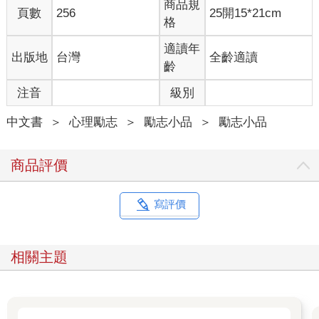
商品規
頁數
256
25開15*21cm
睞。在愛情、人際、工作、事業裡，我們投入自己所有的時間與
格
心力，期盼某一天有所回報，沿途擔心錯過任何一個機會。我們
努力，我們等待，我們堅持，我們渴望，我們把一件又一件的事
適讀年
出版地
台灣
全齡適讀
情按序塞進日程表裡排隊，等待時間叫號就開始執行。我們認為
齡
自己終將有所獲得，也應該有所獲得，深信前期付出愈多，後期
注音
級別
就能討回來愈多。
然而，隨著時間推移，歲月逐漸讓人明白，人生發展並非自己全
中文書
＞
心理勵志
＞
勵志小品
＞
勵志小品
然能掌控，有些事會徒勞無功，有些人會離開自己，有些機運過
了再也沒有，有些付出就是怎麼樣也討不回來。
人生，終究不是排隊進餐廳——遲早輪到自己；也不是順著準備
商品評價
好的路線圖前進——沿途都有標示。人生是一場面對不確定性的
過程，前方除了未知的際遇與風險，卻也藏有變好的可能。你不
會知道此刻沒有得到的回報，或許成了更好的安排；不會知道某
寫評價
個人的離開，或許讓你遇見更好的另一個人；不會知道你以為錯
失的某個機會，其實造就一個更好的機會在途中等你。
人生到後來會明瞭——也可能是被迫接受——過去的事無法重
相關主題
來，未來的事還在安排，唯一要把握的，是在此刻陪自己走下
去。
***