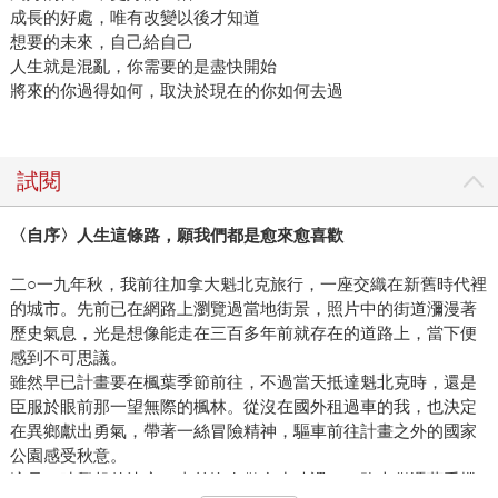
成長的好處，唯有改變以後才知道
想要的未來，自己給自己
人生就是混亂，你需要的是盡快開始
將來的你過得如何，取決於現在的你如何去過
試閱
〈自序〉人生這條路，願我們都是愈來愈喜歡
二○一九年秋，我前往加拿大魁北克旅行，一座交織在新舊時代裡
的城市。先前已在網路上瀏覽過當地街景，照片中的街道瀰漫著
歷史氣息，光是想像能走在三百多年前就存在的道路上，當下便
感到不可思議。
雖然早已計畫要在楓葉季節前往，不過當天抵達魁北克時，還是
臣服於眼前那一望無際的楓林。從沒在國外租過車的我，也決定
在異鄉獻出勇氣，帶著一絲冒險精神，驅車前往計畫之外的國家
公園感受秋意。
這是一時興起的決定，事前沒有做多少功課，一路上僅憑藉手機