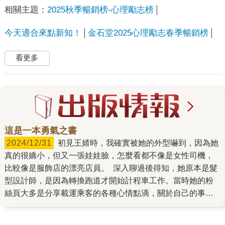
相關主題：
2025秋季暢銷榜-心理勵志榜
今天適合來點新知！
金石堂2025心理勵志春季暢銷榜
看更多
這是一本勇氣之書
2024/12/31
初見王婧時，我確實被她的外型嚇到，因為她
真的很嬌小，但又一張娃娃臉，怎麼看都不像是女性司機，
比較像是服飾店的漂亮店員。 深入聊過後得知，她原本是髮
型設計師，是因為轉換跑道才開始計程車工作。當時她的粉
絲頁大多是分享載運乘客的各種心情點滴，關於自己的事談
的不多，只隱約知道她曾深陷憂鬱症。 初次見面也不好意思
問太詳細，所以我斟酌用字，畢竟若真的要合作出書，還是