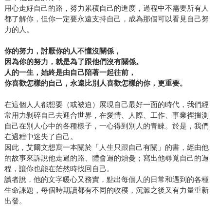
所以，我稱這本書為勇氣之書。」 願王婧的勇氣能鼓舞你，
用心走好自己的路，努力累積自己的進度，過程中不需要所有人
都了解你，但你一定要永遠支持自己，成為那個可以看見自己努
度過黑暗，看見光明。
力的人。
你的努力，討厭你的人不懂沒關係，
因為你的努力，就是為了跟他們沒有關係。
人的一生，始終是由自己陪著一起往前，
你喜歡怎樣的自己，永遠比別人喜歡怎樣的你，更重要。
在這個人人都想要（或被迫）展現自己最好一面的時代，我們經
常用力剝碎自己去迎合世界，在愛情、人際、工作、事業裡揣測
自己在別人心中的各種樣子，一心得到別人的青睞。於是，我們
在過程中迷失了自己。
因此，艾爾文想寫一本關於「人生只跟自己有關」的書，經由他
的故事來訴說他走過的路、體會過的煩憂；寫出他尋覓自己的過
程，讓你也能在茫然時找回自己。
讀者說，他的文字暖心又務實，點出每個人的日常和遇到的各種
生命課題，每個時期讀都有不同的收穫，沉澱之後又有力量重新
出發。