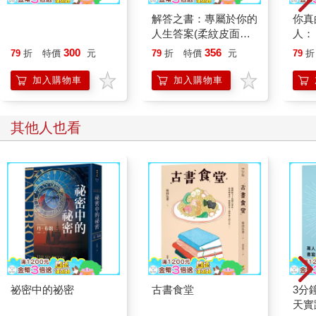
去。然而，曾聽聞上山容易、下山難，除了體力可能在上山時耗
斯多葛生活哲學55個
解答之書：專屬於你的
你真
盡，下山的路段因為身體重心在前，加上秋天山林溼氣重，地面
練習：古希臘智慧，教
人生答案(柔紋皮面燙
人：
溼滑容易跌倒，回程下山的路顯得相對困難。
你自信與情緒復原力
金＋方背穿線精裝)
有九
300
356
此外，那座國家公園可行走的路線非常多變，上山沿路有許多岔
79
折
特價
元
79
折
特價
元
79
折
者獻
路可以走向不同的路線，原則上只要沿著路往上走，不知不覺就
「厚
加入購物車
加入購物車
能抵達某一個觀景區。可是一旦換成下山，那些岔路反倒變成十
字路口，加上我是遊走在大片楓林裡，早已分不清東南西北，以
及當初是沿哪一條路上來，一時之間找不到原路回去原本的登山
其他人也看
口。
原本應該只要再花十分鐘就能下山的路程，花了快二十分鐘才回
到原先的登山口，體感上更是覺得過了四五十分鐘。驚嚇之餘，
也慶幸當初沒有選擇最難的路線。
這或許也是人生，你可能會後悔自己當初沒有選擇走最想走的那
條路，但又如何知道你此刻的路不是最適合你的路？人生的路，
總是要走過才知道。這條路，也必須你自己走才行。
***
有時覺得寫作的過程跟人生相似，如同此序從開頭順著自己的思
祕密中的祕密
古書食堂
3分
緒，修修改改走到了這裡，磨合，汰換，更迭，沿路敲著順手的
天實