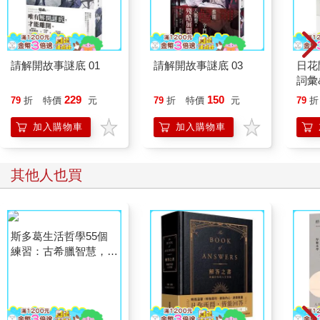
而在此書中，我想跟你交流的是自己過往一些自認有趣，也有點
難為情的故事。在撰寫期間，我試著用兩倍速播放過去人生的記
憶，在印象深刻處再慢速播放，試圖找出哪些人生片刻影響了現
今的我。有些是在小學、國中階段，有些是大學、研究所階段，
請解開故事謎底 01
請解開故事謎底 03
日花
有些是剛出社會階段，有些則是近兩三年的事。
詞彙
回顧時，我也訝異自己的生命歷程看似幾十年，卻能輕易化作幾
229
150
79
折
特價
元
79
折
特價
元
79
折
個時間點來帶過。我想人生確實如此，雖然看似每天在重複過著
日子，還是要盡可能在當下努力活成自己想要的一天。說不定你
加入購物車
加入購物車
今天發生的事，正在造就未來十幾二十年的你。
***
其他人也買
站在魁北克遊客中心的地圖前，我已做好準備挑戰那條最難的登
山路線。心中卻有一股聲音響起：我真的能夠應對最難的路線
嗎？冷靜下來後，開始盤算自己有多少能力，還有多少遊玩時
間。考量當天抵達時已過中午（沒有規畫的後果），為了確保能
在天黑前下山，最終還是選擇了最簡單的那條路。
也好在沒選最難的路，因為不久後我就在錯綜複雜的山間迷了
路，差點下不了山。
在約莫走了三四十分鐘的上山路後，我準備依循原本的路線回