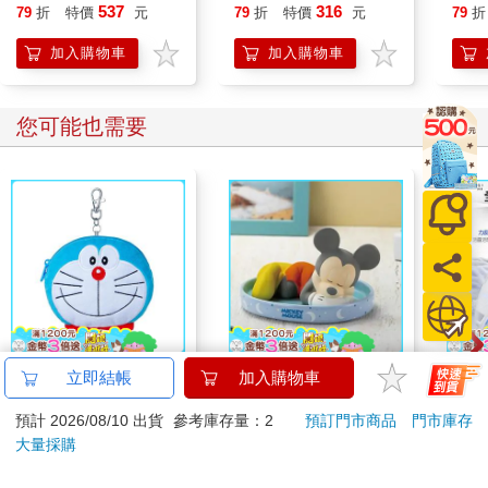
鍵盤，聽著順耳的音樂，喝著順口的綠茶，留下喜歡的段落，一
的書
537
316
79
折
特價
元
79
折
特價
元
79
折
個人平靜地寫著，沉浸於喜歡的氛圍。
想起雪梨那間十九世紀維多利亞式的商城，狹長的廊道，中間一
加入購物車
加入購物車
排餐桌連綿貫穿，兩旁店家彼此依附，有飾品店、工藝店、咖啡
廳、甜點店，看得我每個紀念品都想買，每塊蛋糕都想吃。但我
終究只有一個胃，一趟有限的旅程，一個大小適合我的背包，能
您可能也需要
夠裝進的事物沒那麼多，必須都是自己喜歡的才行。
人一生，來來往往會有很多的人從生命中經過，有些人是一出生
就有關係，有些人在成長過程連結了關係，有些人則是沒了關係
也沒關係。但有一個人（你能想到），是一輩子都會有關係，那
個人是自己，值得我們永遠喜歡的自己。
人生這條路，陪自己散步，沿途所路過、所聽聞、所遇見、所體
會，最終都是只跟自己有關——
願我們都是愈來愈喜歡。
哆啦A夢大臉娃娃
【Paladone UK】迪士
【Fl
人生只跟自己有關，不需要每個人都喜歡
Supercard拉繩造型悠
尼 Disney 米奇造型 陶
5 
遊卡【受託代銷】
瓷加濕器
把 (
499
1199
特價
元
特價
元
4490
■艾
‧
語錄
當你想改變時，會有很多人不看好你。
加入購物車
加入購物車
然而，這世界並不缺打擊人的方式，