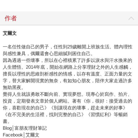
作者
艾爾文
一名任性做自己的男子，任性到29歲離開上班族生活。體內理性
與感性兼具，偶爾還會心思細膩到困住自己。
因為遇過一些壞事，所以在心裡積累了許多以淚水與汗水換來的
人生體悟。2014年底，開始在網路上分享理財之外的人生感觸，
擅長以理性的思維剖析感性的情感，以存有溫度、正面力量的文
字，替大家解開現實的無奈，有如知心朋友，陪伴大家走過許多
無助黑夜。
覺得人生就該勇敢不斷向前、實現夢想。現專心於寫作、拍片、
投資，定期發表文章於個人網站。著有《你，很好：接受過去的
你，喜歡現在的自己》《別讓現在的壞事，趕走未來的好事》
《在不完美的生活裡，找到完整的自己》《習慣紅利》等暢銷
書。
Blog│富朋友理財筆記
Facebook│艾爾文