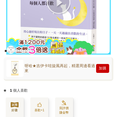
呀哈★吉伊卡哇旋風再起，精選周邊看過
加購
來
★
1
個人喜歡
寫評價
好書
喜歡+1
賺金幣