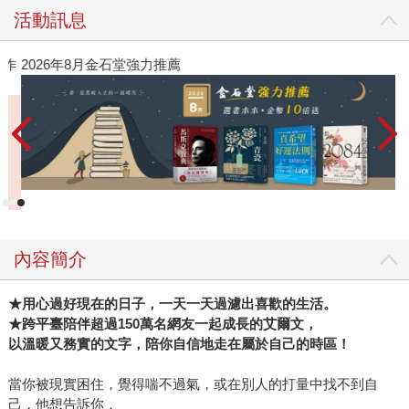
要了解作者的背景。沒想到她大方說著病程，提到是因為不
活動訊息
能一直關在家裡，覺得自己還是需要面對人群，情緒才會好
轉，所以選擇能接觸到人，但可以不用講太多話的工作。剛
作
2026年8月金石堂強力推薦
好她也喜歡開車，再加上同學牽線，就這樣成為了女性司
機。 我們聊著聊著，覺得能分享的事很多，就這樣定下了出
版合約，並約定好半年後截稿，到時再來討論宣傳等事宜。
後來的事大家都知道了，王婧終究無緣看到本書出版，也無
法親自宣傳自己的書。 後來在整理她的稿子時，我才有機會
一窺其內心。原來她在成為小黃司機前，發生了這麼多事
情，很難想像才28歲的她，已經歷了旁人都難以想像的過
去。她在書中寫下「這是我的重啟人生，我度過了黑暗看見
內容簡介
光明，我相信你也一定可以」。雖然她無法親自訴說自己的
故事，但她在書中展現強大正能量，就算只是透過文字，我
★
用心過好現在的日子，一天一天過濾出喜歡的生活。
相信還是能幫助有需要的人。 不論你是對計程車行業有興
★
跨平臺陪伴超過
150
萬名網友一起成長的艾爾文，
趣，想了解女性司機的日常，或單純只是人生感到迷惘、不
以
溫暖又務實的文字，陪你自信地走在屬於自己的時區！
安，想尋找新方向，我都推薦你可以閱讀這本書。套句推薦
人王國春老師所說的：「並不是每個人都願意寫，也不是每
當你被現實困住，覺得喘不過氣，或在別人的打量中找不到自
個人都有能力寫，這樣的自我揭露，是需要非常大的勇氣，
己，他想告訴你，