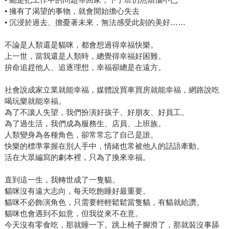
• 擁有了渴望的事物，就會開始擔心失去
• 沉浸於過去、擔憂著未來，無法感受此刻的美好……
不論是人類還是貓咪，都會想過得幸福快樂。
上一世，當我還是人類時，總覺得幸福好困難。
拚命追趕他人、追逐理想，幸福卻總是在遠方。
社會說成家立業就能幸福，媒體說買車買房就能幸福，網路說吃
喝玩樂就能幸福。
為了不讓人失望，我們扮演好孩子、好朋友、好員工。
為了過生活，我們成為服務生、店員、上班族。
人類變身為各種角色，卻常常忘了自己是誰。
快樂的標準掌握在別人手中，情緒也常被他人的話語牽動。
活在大眾編寫的劇本裡，只為了換來幸福。
直到這一生，我轉世成了一隻貓。
貓咪沒有遠大志向，每天吃飽睡好最重要。
貓咪不必飾演角色，只需要輕輕鬆鬆當隻貓，有貓就給讚。
貓咪也會遇到不如意，但我從來不在意。
今天沒有零食吃，那就睡一下。跳上椅子腳滑了，那就裝沒事舔