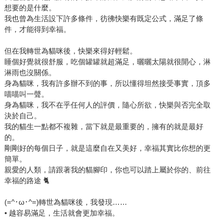
想要的是什麼。
我也曾為生活設下許多條件，彷彿快樂有既定公式，滿足了條
件，才能得到幸福。
但在我轉世為貓咪後，快樂來得好輕鬆。
睡個好覺就很舒服，吃個罐罐就超滿足，曬曬太陽就很開心，淋
淋雨也沒關係。
身為貓咪，我有許多辦不到的事，所以懂得坦然接受事實，頂多
喵喵叫一聲。
身為貓咪，我不在乎任何人的評價，隨心所欲，快樂與否完全取
決於自己。
我的貓生一點都不複雜，當下就是最重要的，擁有的就是最好
的。
剛剛好的每個日子，就是這麼自在又美好，幸福其實比你想的更
簡單。
親愛的人類，請跟著我的貓腳印，你也可以踏上屬於你的、前往
幸福的路途 🐈
(=^･ω･^=)轉世為貓咪後，我發現……
• 越容易滿足，生活就會更加幸福。