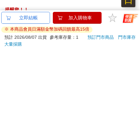
提醒您！！
金石堂及銀行均不會請您操作ATM! 如接獲電話要求您前往
ATM提款機，請不要聽從指示，以免受騙上當！
退換貨須知：
**提醒您，鑑賞期不等於試用期，退回商品須為全新狀態**
依據「消費者保護法」第19條及行政院消費者保護處公告之
「通訊交易解除權合理例外情事適用準則」，以下商品購買
後，除商品本身有瑕疵外，將不提供7天的猶豫期：
易於腐敗、保存期限較短或解約時即將逾期。（如：生
鮮食品）
依消費者要求所為之客製化給付。（客製化商品）
報紙、期刊或雜誌。（含MOOK、外文雜誌）
經消費者拆封之影音商品或電腦軟體。
非以有形媒介提供之數位內容或一經提供即為完成之線
上服務，經消費者事先同意始提供。（如：電子書、電
子雜誌、下載版軟體、虛擬商品…等）
已拆封之個人衛生用品。（如：內衣褲、刮鬍刀、除毛