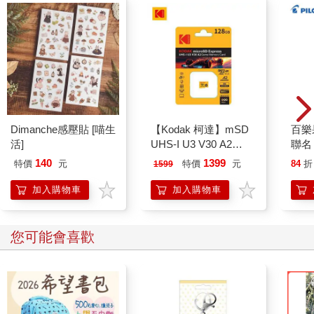
Dimanche感壓貼 [喵生
【Kodak 柯達】mSD
百樂果
活]
UHS-I U3 V30 A2
聯名
128GB 極速記憶卡特
140
1399
特價
元
特價
元
84
折
1599
仕版
加入購物車
加入購物車
您可能會喜歡