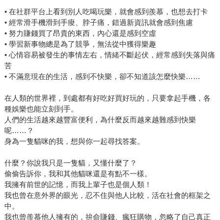
• 在社群平台上看到別人吃喝玩樂，就會感到羨慕，也想去打卡
• 經常滑手機滑到手痠、脖子痛，錯過新資訊就會感到焦慮
• 努力賺錢買了昂貴的東西，內心還是感到空虛
• 學習新事物總是為了競爭，無法從中獲得樂趣
• 心情容易被發生的事情左右，情緒不斷起伏，經常感到失落與痛
苦
• 不滿意現在的生活，感到不快樂，卻不知道該怎麼快樂……
在人類的世界裡，到處都有好吃好買好玩的，只要拿起手機，各
種娛樂也能立刻到手。
人們的生活越來越豐富便利，為什麼反而越來越難感到快樂
呢……？
身為一隻貓咪的我，想與你一起尋找答案。
什麼？你說我只是一隻貓，又懂什麼了？
偷偷告訴你，我和其他貓咪還是有點不一樣。
我擁有前世的記憶，而我上輩子也是個人類！
我也曾在意外界的眼光，忍不住與他人比較，活在社會的框架之
中。
我也曾羨慕他人擁有的，拚命賺錢、瘋狂購物，忽略了自己真正