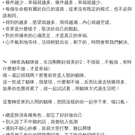
• 條件越少，幸福就越多。條件越多，幸福就越少。
• 每個生命都有屬於自己的道路，從來沒有既定的模式，也不必與
誰相同。
• 得到的越多，慾望就越多。填得越滿，內心就越空虛。
• 世界是什麼樣子，取決於自己的觀點。
• 對於所擁有的心滿意足，才是真正的幸福。
• 心平氣和地等待，活得輕鬆自在，剩下的，時間會幫我們解決。
🐾《轉世為貓咪後，生活剛剛好就美好2：不假裝，不勉強，有時
什麼都不做，才是幸福》
喵～還記得我嗎？那隻前世是人類的貓咪。
這一世成了貓咪，我發現，什麼都不做，反而比過去快樂得多。
如果你也覺得累了，就一起試試看，用貓咪方式過生活吧！
這隻轉世來到人間的貓咪，想陪這樣的你一起停下來、喘口氣～
• 總是扮演各種角色，卻忘了好好做自己
• 別人說了不中聽的話，就會陷入低潮
• 遇到不順心的事，容易大受打擊、難以釋懷
• 總是把工作中的問題帶回家，下了班仍然煩惱不已