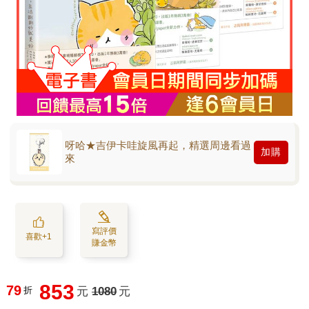
呀哈★吉伊卡哇旋風再起，精選周邊看過
加購
來
寫評價
喜歡+1
賺金幣
853
79
折
元
1080
元