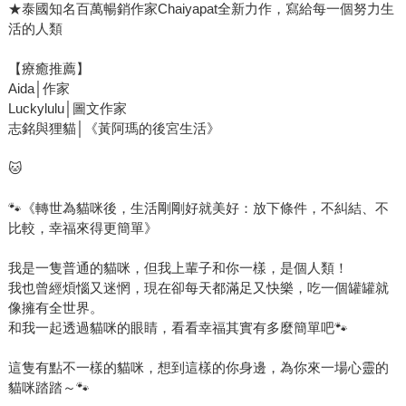
★泰國知名百萬暢銷作家Chaiyapat全新力作，寫給每一個努力生
活的人類
【療癒推薦】
Aida│作家
Luckylulu│圖文作家
志銘與狸貓│《黃阿瑪的後宮生活》
🐱
🐾《轉世為貓咪後，生活剛剛好就美好：放下條件，不糾結、不
比較，幸福來得更簡單》
我是一隻普通的貓咪，但我上輩子和你一樣，是個人類！
我也曾經煩惱又迷惘，現在卻每天都滿足又快樂，吃一個罐罐就
像擁有全世界。
和我一起透過貓咪的眼睛，看看幸福其實有多麼簡單吧🐾
這隻有點不一樣的貓咪，想到這樣的你身邊，為你來一場心靈的
貓咪踏踏～🐾