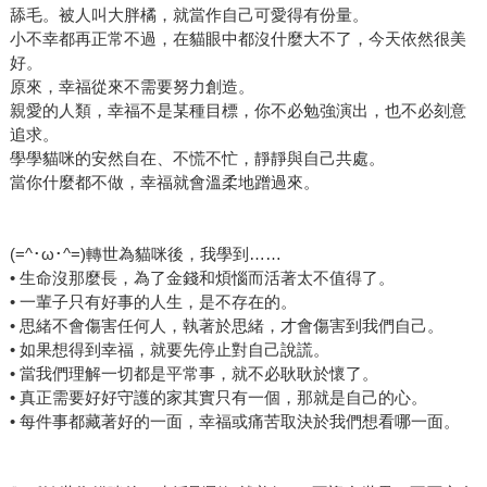
舔毛。被人叫大胖橘，就當作自己可愛得有份量。
小不幸都再正常不過，在貓眼中都沒什麼大不了，今天依然很美
好。
原來，幸福從來不需要努力創造。
親愛的人類，幸福不是某種目標，你不必勉強演出，也不必刻意
追求。
學學貓咪的安然自在、不慌不忙，靜靜與自己共處。
當你什麼都不做，幸福就會溫柔地蹭過來。
(=^･ω･^=)轉世為貓咪後，我學到……
• 生命沒那麼長，為了金錢和煩惱而活著太不值得了。
• 一輩子只有好事的人生，是不存在的。
• 思緒不會傷害任何人，執著於思緒，才會傷害到我們自己。
• 如果想得到幸福，就要先停止對自己說謊。
• 當我們理解一切都是平常事，就不必耿耿於懷了。
• 真正需要好好守護的家其實只有一個，那就是自己的心。
• 每件事都藏著好的一面，幸福或痛苦取決於我們想看哪一面。