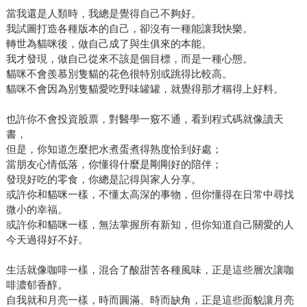
當我還是人類時，我總是覺得自己不夠好。
我試圖打造各種版本的自己，卻沒有一種能讓我快樂。
轉世為貓咪後，做自己成了與生俱來的本能。
我才發現，做自己從來不該是個目標，而是一種心態。
貓咪不會羨慕別隻貓的花色很特別或跳得比較高。
貓咪不會因為別隻貓愛吃野味罐罐，就覺得那才稱得上好料。
也許你不會投資股票，對醫學一竅不通，看到程式碼就像讀天
書，
但是，你知道怎麼把水煮蛋煮得熟度恰到好處；
當朋友心情低落，你懂得什麼是剛剛好的陪伴；
發現好吃的零食，你總是記得與家人分享。
或許你和貓咪一樣，不懂太高深的事物，但你懂得在日常中尋找
微小的幸福。
或許你和貓咪一樣，無法掌握所有新知，但你知道自己關愛的人
今天過得好不好。
生活就像咖啡一樣，混合了酸甜苦各種風味，正是這些層次讓咖
啡濃郁香醇。
自我就和月亮一樣，時而圓滿、時而缺角，正是這些面貌讓月亮