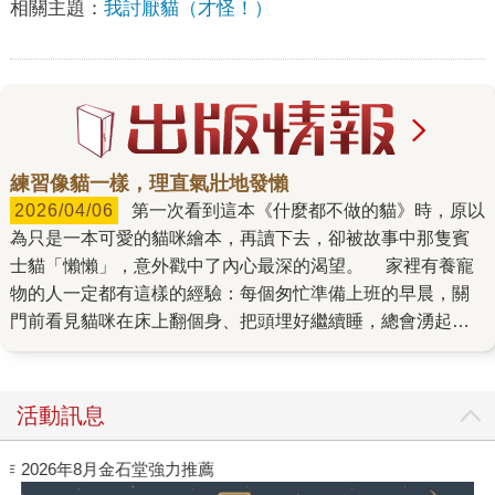
相關主題：
我討厭貓（才怪！）
練習像貓一樣，理直氣壯地發懶
2026/04/06
第一次看到這本《什麼都不做的貓》時，原以
為只是一本可愛的貓咪繪本，再讀下去，卻被故事中那隻賓
士貓「懶懶」，意外戳中了內心最深的渴望。 家裡有養寵
物的人一定都有這樣的經驗：每個匆忙準備上班的早晨，關
門前看見貓咪在床上翻個身、把頭埋好繼續睡，總會湧起一
股羨慕：「如果可以像貓一樣，不用工作、躺好躺滿就好
了。」這種羨慕背後，其實隱藏著現代人共同的焦慮。我們
習慣了把「有用」當作價值的判斷標準，每天排滿各種待辦
活動訊息
清單，彷彿只要慢下來，我們的價值就會歸零。 然而，這
本書溫柔地提醒了我們：存在本身即有價值。 這是一本貓
作
2026年8月金石堂強力推薦
奴們一定會秒懂的書。書中，懶懶就像一般的貓，理所當然