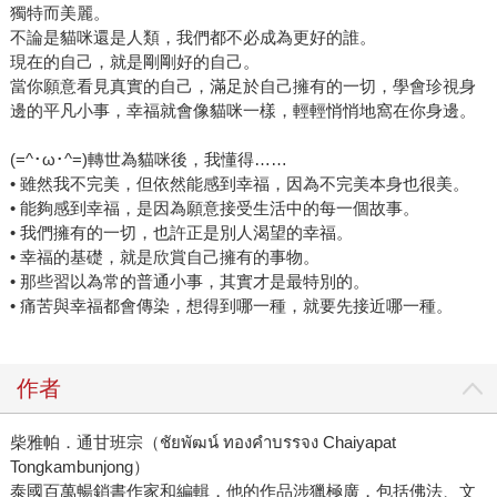
獨特而美麗。
不論是貓咪還是人類，我們都不必成為更好的誰。
現在的自己，就是剛剛好的自己。
當你願意看見真實的自己，滿足於自己擁有的一切，學會珍視身
邊的平凡小事，幸福就會像貓咪一樣，輕輕悄悄地窩在你身邊。
(=^･ω･^=)轉世為貓咪後，我懂得……
• 雖然我不完美，但依然能感到幸福，因為不完美本身也很美。
• 能夠感到幸福，是因為願意接受生活中的每一個故事。
• 我們擁有的一切，也許正是別人渴望的幸福。
• 幸福的基礎，就是欣賞自己擁有的事物。
• 那些習以為常的普通小事，其實才是最特別的。
• 痛苦與幸福都會傳染，想得到哪一種，就要先接近哪一種。
作者
柴雅帕．通甘班宗（ชัยพัฒน์ ทองคำบรรจง Chaiyapat
Tongkambunjong）
泰國百萬暢銷書作家和編輯，他的作品涉獵極廣，包括佛法、文