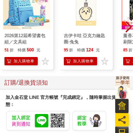
2026第12屆希望書包
吉伊卡哇 亞克力鑰匙
薰香
組／文具組
圈-兔兔
刷限定
500
124
51
折
特價
元
95
折
特價
元
85
折
加入購物車
加入購物車
訂購/退換貨須知
加入金石堂 LINE 官方帳號『完成綁定』，隨時掌握出貨動
會
態：
員
日