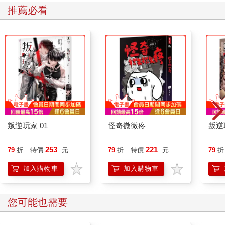
推薦必看
叛逆玩家 01
怪奇微微疼
叛逆
253
221
79
折
特價
元
79
折
特價
元
79
折
加入購物車
加入購物車
您可能也需要