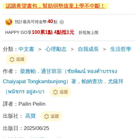
認購希望書包，幫助弱勢孩童上學不中斷！
40
預計最高可得金幣
點
?
100累1點 4點抵1元
HAPPY GO享
折抵無上限
分類：
中文書
＞
心理勵志
＞
自我成長
＞
生活哲學
追蹤
作者：
柴雅帕．通甘班宗（ชัยพัฒน์ ทองคำบรรจง
Chaiyapat Tongkambunjong）著，帕納查功．尤薩拜
（พนัชกร อยู่สะบา
追蹤
譯者：
Pailin Peilin
出版社：
高寶
追蹤
出版日：
2025/06/25