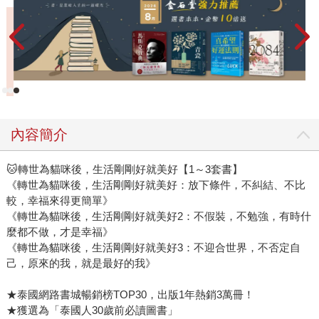
地每天睡飽飽，只需要理理毛、曬太陽、抓紙箱，明明什麼
事也沒做，卻有一堆人類圍著牠發出「好棒」、「好可愛」
的讚嘆（雖然貓也不在乎就是了）。直到小主人小陽因為珍
惜的寶物失蹤而急得團團轉時，平日看似「無用」的懶懶，
竟在不疾不徐、慵懶的節奏間，輕鬆化解了危機。 對於早
已忘了怎麼好好休息的我們來說，貓咪用牠的「懶」提醒：
生活中的許多答案，往往是在「無所事事」的時候才會浮
內容簡介
現。這既是一種療癒，也是與自我的和解。這本繪本不只是
一個關於男孩與貓的溫馨日常，更是一個邀請，邀請你放下
🐱轉世為貓咪後，生活剛剛好就美好【1～3套書】
手機和焦慮，轉身去抱抱身邊那隻正在發懶的貓，或是單純
《轉世為貓咪後，生活剛剛好就美好：放下條件，不糾結、不比
地給自己一個什麼都不做的午後，跟貓咪學習如何活在當下
較，幸福來得更簡單》
吧。 你會發現，原來一起和貓理直氣壯地無所事事，就是
《轉世為貓咪後，生活剛剛好就美好2：不假裝，不勉強，有時什
世界上最幸福的事。
麼都不做，才是幸福》
《轉世為貓咪後，生活剛剛好就美好3：不迎合世界，不否定自
己，原來的我，就是最好的我》
★泰國網路書城暢銷榜TOP30，出版1年熱銷3萬冊！
★獲選為「泰國人30歲前必讀圖書」