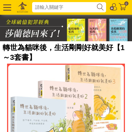
0
轉世為貓咪後，生活剛剛好就美好【1
～3套書】