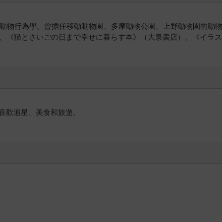
專攻動物行為學。曾擔任移動動物園、多摩動物公園、上野動物園的動
）、《猫とさいごの日まで幸せに暮らす本》（大泉書店）、《イラ
喜歡追星、美食和旅遊。