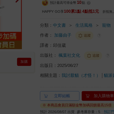
10
預計最高可得金幣
點
?
100累1點 4點抵1元
HAPPY GO享
折抵無
分類：
中文書
＞
生活風格
＞
寵物
作者：
加藤由子
追蹤
?
譯者：
邱佳葳
出版社：
楓葉社文化
追蹤
?
加購
出版日：
2025/06/27
相關主題：
我討厭貓（才怪！）
貓派
立即結帳
加入購物車
※ 本商品會員日滿額金幣加碼回饋最高15倍
預計 2026/08/07 出貨
參考庫存量：5
預訂