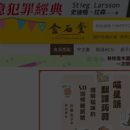
國中自修評量
東野
唯紅花綻放
奧德賽
會員獎勵
中文書
動漫ACG
親子