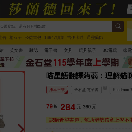
圭吾
楊双子
公益書包
16647續集
吉伊卡哇
通靈藥師
路邊攤新作
馬斯克
玩具總動員5
超慢跑
館
英文書
雜誌
電子書
文具
玩具親子
3C電玩
家
喵星語翻譯蒟蒻：理解貓咪
?
紙本平裝
金石堂 電子書
Readmoo
284
79
折
元
360
元
認購希望書包，幫助弱勢孩童上學不