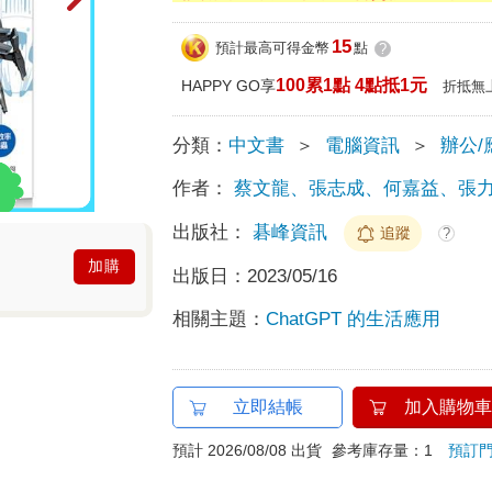
15
預計最高可得金幣
點
?
100累1點 4點抵1元
HAPPY GO享
折抵無
分類：
中文書
＞
電腦資訊
＞
辦公/
作者：
蔡文龍、張志成、何嘉益、張
出版社：
碁峰資訊
追蹤
?
加購
出版日：
2023/05/16
相關主題：
ChatGPT 的生活應用
立即結帳
加入購物車
預計 2026/08/08 出貨
參考庫存量：1
預訂