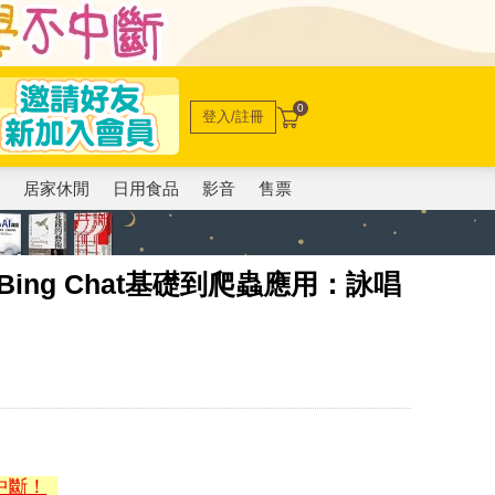
0
登入/註冊
電
居家休閒
日用食品
影音
售票
T x Bing Chat基礎到爬蟲應用：詠唱
中斷！