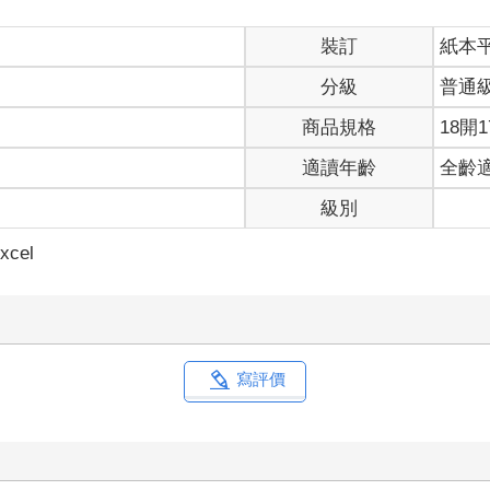
裝訂
紙本
分級
普通
商品規格
18開1
適讀年齡
全齡
級別
xcel
寫評價