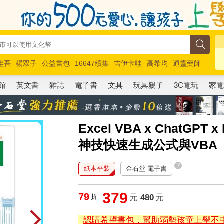
圭吾
楊双子
公益書包
16647續集
吉伊卡哇
高希均
通靈藥師
路邊攤新作
馬斯克
玩具總動員5
超慢跑
館
英文書
雜誌
電子書
文具
玩具親子
3C電玩
家
Excel VBA x ChatGP
神技快速生成公式與VBA
?
紙本平裝
金石堂 電子書
379
79
折
元
480
元
認購希望書包，幫助弱勢孩童上學不