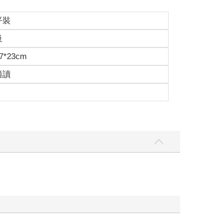
平裝
級
7*23cm
適讀