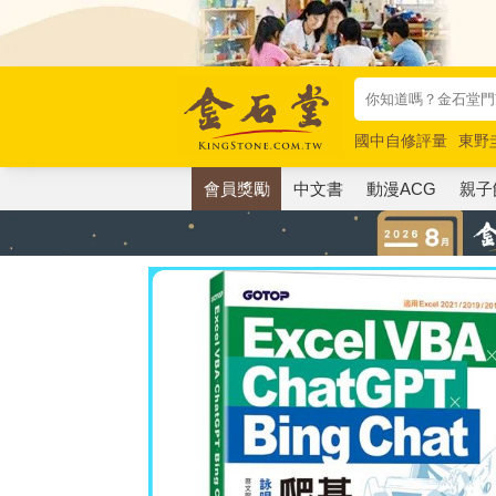
國中自修評量
東野
唯紅花綻放
奧德賽
會員獎勵
中文書
動漫ACG
親子