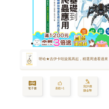
呀哈★吉伊卡哇旋風再起，精選周邊看過來
寫評價
電子書
喜歡+1
賺金幣