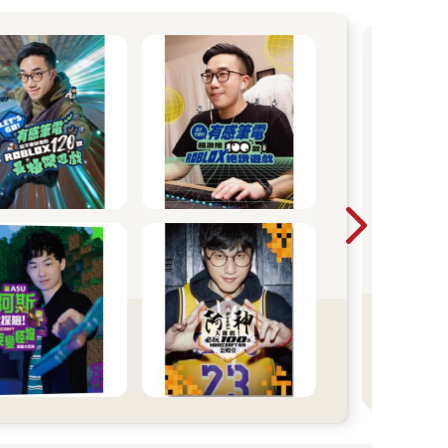
2
20
素養
學思
文素
籍是
四年
杆，