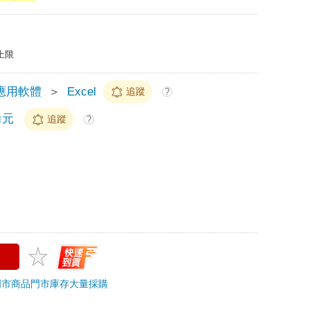
上限
應用軟體
＞
Excel
追蹤
?
力元
追蹤
?
門市商品
門市庫存
大量採購