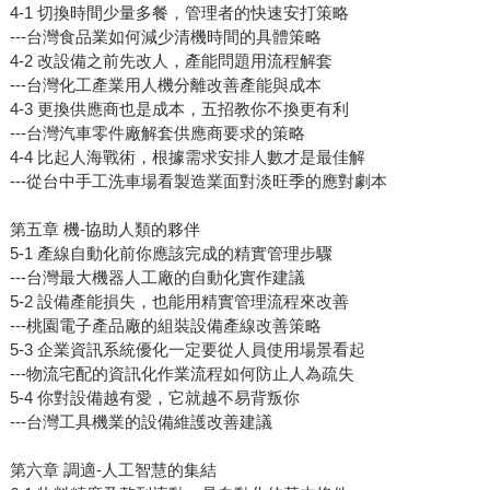
4-1 切換時間少量多餐，管理者的快速安打策略
---台灣食品業如何減少清機時間的具體策略
4-2 改設備之前先改人，產能問題用流程解套
---台灣化工產業用人機分離改善產能與成本
4-3 更換供應商也是成本，五招教你不換更有利
---台灣汽車零件廠解套供應商要求的策略
4-4 比起人海戰術，根據需求安排人數才是最佳解
---從台中手工洗車場看製造業面對淡旺季的應對劇本
第五章 機-協助人類的夥伴
5-1 產線自動化前你應該完成的精實管理步驟
---台灣最大機器人工廠的自動化實作建議
5-2 設備產能損失，也能用精實管理流程來改善
---桃園電子產品廠的組裝設備產線改善策略
5-3 企業資訊系統優化一定要從人員使用場景看起
---物流宅配的資訊化作業流程如何防止人為疏失
5-4 你對設備越有愛，它就越不易背叛你
---台灣工具機業的設備維護改善建議
第六章 調適-人工智慧的集結