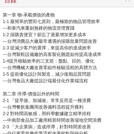
目錄
第一章 物-承載價值的產物
1-1 最簡單的豐田七原則，最極致的物品管理效率
---和泰汽車重劍無鋒的物流管理實踐
1-2 採購貪便宜？卻忘了過量增加更多成本
---台灣消費品大廠最常遭遇的採購批量問題改善
1-3 從減少客戶的選擇，來提高你的達成效率
---台灣製鞋設備廠的高客製化難題如何提高達成率
1-4提升檢驗效率的三支箭：盤點、目的、優化
---台灣機械大廠改善零組件檢驗流程的具體方法
1-5 提前優化設計與製造，減少後期品質問題
---台灣食品大廠從設計端最佳化作業端流程
第二章 停滯-價值以外的時間
2-1 「提早做、加減做」常常反而是一種浪費
---台灣餐飲集團用改善備料流程提升獲利
2-2 對時間高敏感，用科學數據建立精準排程
---中南部食品加工廠用精算時間改善場地空間浪費
2-3 「大企業病」造成停滯，針對時間差改善
---自行車零件廠作業流程改善的點與線分析