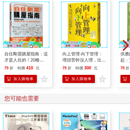
自住剛需購屋指南：這
向上管理‧向下管理：
供應
才是人住的！20種爛
埋頭苦幹沒人理，出人
起：
格局大公開，Sway寫
頭地有策略，承上啟
性的
410
300
79
折
特價
元
79
折
特價
元
79
折
給你的買房護身符
下、左右逢源的職場聖
慧物
典
改變
加入購物車
加入購物車
您可能也需要