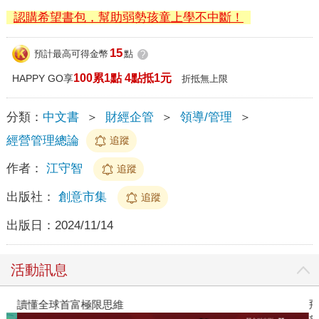
認購希望書包，幫助弱勢孩童上學不中斷！
15
預計最高可得金幣
點
?
100累1點 4點抵1元
HAPPY GO享
折抵無上限
分類：
中文書
＞
財經企管
＞
領導/管理
＞
經營管理總論
追蹤
作者：
江守智
追蹤
出版社：
創意市集
追蹤
出版日：
2024/11/14
活動訊息
讀懂全球首富極限思維
飛