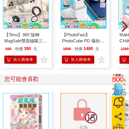
【Timo】360°旋轉
【PhotoFast】
Mak
MagSafe雙面磁吸三折
PhotoCube PD 備份方
CHi
疊手機支架/指環扣
塊 備份神器｜充電自
即時
390
1490
特價
元
特價
元
590
1890
1290
動備份
加入購物車
加入購物車
您可能會喜歡