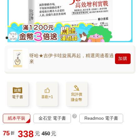
呀哈★吉伊卡哇旋風再起，精選周邊看過
加購
來
寫評價
電子書
喜歡+1
賺金幣
?
紙本平裝
金石堂 電子書
Readmoo 電子書
338
75
折
元
450
元