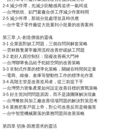
2-4 減少停滯，先減少距離感再追求一氣呵成
---台灣烘焙、鋁門窗廠合併工序減少作業時間
2-5 減少停滯，那就分批處理並及時供應
---台中電子零件廠從大批量到小批量的改善案例
第三章 人-創造價值的靈魂
3-1 企業面對缺工問題，三個自問與解套策略
---雲林雞隻屠宰廠用流程改善舒緩缺工問題
3-2 老好人跟控制狂：阻礙改善兩大門神
---台灣聯華食品給予犯錯空間的改善策略
3-3 非制式作業的標準化策略，關鍵在時間與定量
---電商、維修、倉庫等變動性工作的標準化作業
3-4 高階主管是改善造局者，從三前提下手
---台灣勞力密集產業如何設定改善目標的實戰策略
3-5 好主管詢問問題原因，而不是讓團隊解決現象
---台灣餐飲與加工廠改善現場問題的解決對策思考
3-6 業務把客戶當上帝，對公司改善反而是種傷害
---台中智慧機械聚落的業務問題與改善策略
第四章 切換-因應需求的靈活