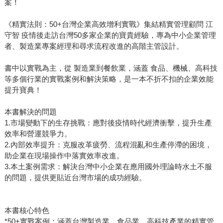
案！
《精實法則：50+台灣企業高效增利實戰》集結精實管理顧問 江
守智 疫情後走訪台灣50多家企業的寶貴經驗，專為中小企業管理
者、製造業專案經理和尋求流程改進的高階主管設計。
書中以實戰為主，從 製造業到餐飲業，涵蓋 食品、機械、高科技
等多個行業的實戰案例和解決策略，是一本不折不扣的企業效能
提升寶典！
本書解決的問題
1.市場變動下的生存挑戰：應對後疫情時代經濟衝擊，提升生產
效率和營運競爭力。
2.內部效率提升：克服改革疲勞、流程混亂和生產停滯的困境，
助企業在現場操作中落實效率改進。
3.本土案例需求：解決台灣中小企業在應用國外理論時水土不服
的問題，提供更貼近台灣市場的成功經驗。
本書核心特色
*50+實戰案例：涵蓋台灣製造業、食品業、高科技產業的精實管