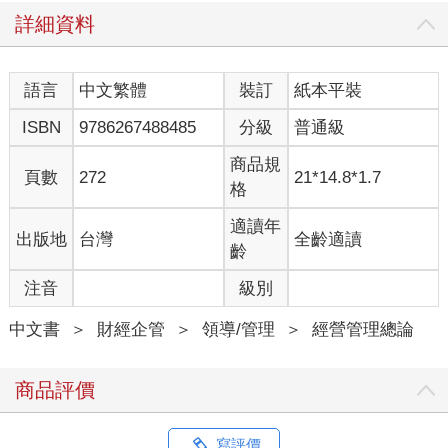
詳細資料
語言
中文繁體
裝訂
紙本平裝
ISBN
9786267488485
分級
普通級
商品規
頁數
272
21*14.8*1.7
格
適讀年
出版地
台灣
全齡適讀
齡
注音
級別
中文書
＞
財經企管
＞
領導/管理
＞
經營管理總論
商品評價
寫評價