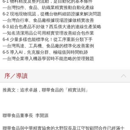
6-1 物料精度及整列流動，是自動化的基本條件
---台灣扣件、食品、紡織業精實推動自動化產線
6-2 現地現物現認，從機台物料細節證據來解決問題
---台灣自行車、食品廠根據現場證據做精實改善
6-3 組合包產品不好做？西瓜偎大邊的連線生產策略
---知名清潔用品公司用精實管理改善組合包作業
6-4 少量多樣也能標準化！從工序重新分類下手
---台灣馬達、工具機、食品廠的標準化改善案例
6-5 導入AI，先克服分群、極端值與時間軌跡
---台灣企業導入機器學習時不能忽略的管理難題
序／導讀
推薦文：追求卓越，聯華食品的「精實法則」
聯華食品董事長 李開源
聯華食品與中華精實協會的大野院長及江守智顧問合作已經滿十