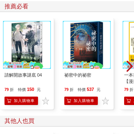
推薦必看
請解開故事謎底 04
祕密中的祕密
一本
【漫
行動
150
537
79
折
特價
元
79
折
特價
元
79
折
開關
「行
加入購物車
加入購物車
學方
其他人也買