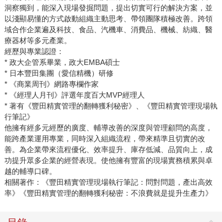
洞察獨到，能深入現場發掘問題，提出切實可行的解決方案，並
以淺顯易懂的方式啟動組織主動思考、帶領團隊積極改善。跨領
域合作企業遍及科技、食品、汽機車、消費品、機械、紡織、醫
療器材等多元產業。
經歷與專業認證：
* 政大企管系畢業，政大EMBA碩士
* 日本豐田集團（愛信精機）研修
* 《商業周刊》網路專欄作家
* 《經理人月刊》評選年度百大MVP經理人
* 著有《豐田精實管理的翻轉獲利秘密》、《豐田精實管理現場執
行筆記》
他擁有經多元經歷的廣度、輔導改善的深度與管理顧問的高度，
能跨產業運用專業，同時深入組織流程，帶來精準且切實的改
善。為企業帶來流程優化、效率提升、庫存低減、品質向上，成
功提升眾多企業的經營表現。使他擁有豐富的現場實務積累與卓
越的輔導口碑。
相關著作：《豐田精實管理現場執行筆記：問對問題，產出高效
率》《豐田精實管理的翻轉獲利秘密：不浪費就是提升生產力》