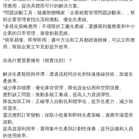
理應用，提供具體而可行的解決方案。
*問題診斷工具：隨書附贈獨家「企業精實管理問題診斷表」，幫
助企業管理者找出流程痛點、優化生產線。
*多樣化策略應用：不僅限於工廠生產線，還擴展到服務業和中小
企業的日常管理，激發創新思維。
*簡單易懂、即學即用：書中方法和工具都經過精煉，可以立即應
用，幫助企業立竿見影提升效率。
你為什麼需要擁有《精實法則》？
解決生產瓶頸與停滯：透過流程同步化和快速換線技術，加速生
產效率。
減少庫存積壓：優化庫存管理，降低資金佔用和空間浪費。
應對缺工問題：推動多能工養成，提高人力資源彈性。
降低加班工時：正確導入自動化和標準化，提升生產力，減少加
班需求。
靈活應對訂單變動：採取小批量和即時生產策略，適應市場需求
波動。
提高資源利用率：運用集中生產與計劃性保養，提升設備和人員
的使用效率。