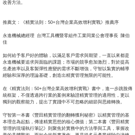
改善方法。
推薦文：《精實法則：50+台灣企業高效增利實戰》推薦序
永進機械總經理 台灣工具機暨零組件工業同業公會理事長 陳伯
佳
如何給予客戶好的體驗，以滿足客戶需求與期望，一直以來都是
永進機械要追求與面臨的課題；市場的競爭愈加激烈，對於提高
生產效率以及客製彈性應變的需求不斷增強，守智以紮實的輔導
經驗和深厚的理論基礎，創造出精實管理無限的可能性。
在《精實法則：50+台灣企業高效增利實戰》書中，進一步跳脫傳
統框架，不僅透過跨行業的案例來驗證精實管理的適用性，更以
獨到的觀察能力，提出了實踐中不可忽略的細節與思維轉換。
守智第一本書《豐田精實管理的翻轉獲利秘密》以精實管理的基
本理念為起點，傳達精實思想的核心價值；第二本書《豐田精實
管理的現場執行筆記》則聚焦於實務中的方法學與工具，掌握改
善的具體戰術。而如今的新書著作，更是從多元產業經驗中淬煉