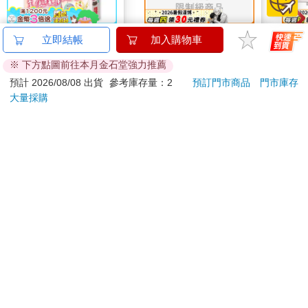
超幸福的甜點食譜：烘
如夢似幻的愛情體驗
1664
立即結帳
加入購物車
焙材料、烹調工具、可
拍貼
※ 下方點圖前往本月金石堂強力推薦
愛配色【閃亮女孩6】
331
350
79
折
特價
元
特價
元
特價
預計 2026/08/08 出貨
參考庫存量：2
預訂門市商品
門市庫存
大量採購
加入購物車
預購限定
訂購/退換貨須知
加入金石堂 LINE 官方帳號『完成綁定』，隨時掌握出貨動
態：
提醒您！！
金石堂及銀行均不會請您操作ATM! 如接獲電話要求您前往