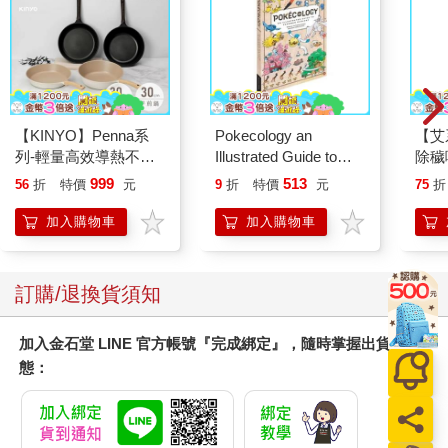
【KINYO】Penna系
Pokecology an
【艾
列-輕量高效導熱不沾
Illustrated Guide to
除穢
平煎鍋30cm
Pokemon Ecology
平安
999
513
56
折
特價
元
9
折
特價
元
75
折
(Pokemon Pikachu
抹草
Press)
另有
加入購物車
加入購物車
訂購/退換貨須知
加入金石堂 LINE 官方帳號『完成綁定』，隨時掌握出貨動
態：