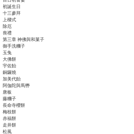
初誕生日
十三參拜
上樑式
除厄
喪禮
第三章 神佛與和菓子
御手洗糰子
玉兔
大佛餅
宇佐飴
銅鑼燒
加美代飴
阿伽陀與馬轡
唐板
藤糰子
長命寺櫻餅
梅枝餅
赤福餅
走井餅
松風