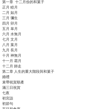
第一章 十二月份的和菓子
正月 睦月
二月 如月
三月 彌生
四月 卯月
五月 皐月
六月 水無月
七月 文月
八月 葉月
九月 長月
十月 神無月
十一月 霜月
十二月 師走
第二章 人生的重大階段與和菓子
婚禮
束帶祝賀順產
滿三日祝賀
七夜
初宮詣
初節句
百日初食宴