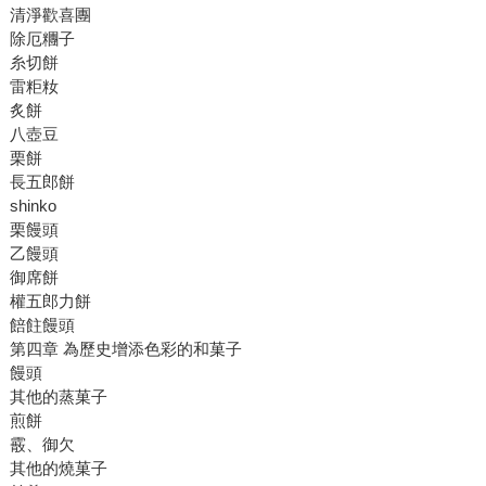
清淨歡喜團
除厄糰子
糸切餅
雷粔籹
炙餅
八壺豆
栗餅
長五郎餅
shinko
栗饅頭
乙饅頭
御席餅
權五郎力餅
餢飳饅頭
第四章 為歷史增添色彩的和菓子
饅頭
其他的蒸菓子
煎餅
霰、御欠
其他的燒菓子