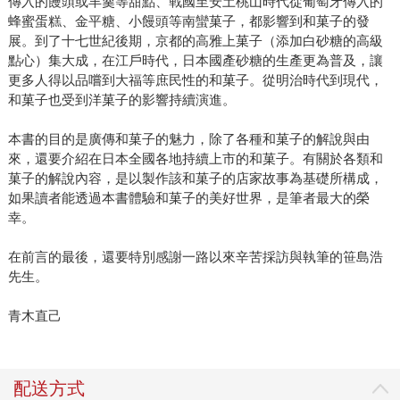
傳入的饅頭或羊羹等甜點、戰國至安土桃山時代從葡萄牙傳入的
蜂蜜蛋糕、金平糖、小饅頭等南蠻菓子，都影響到和菓子的發
展。到了十七世紀後期，京都的高雅上菓子（添加白砂糖的高級
點心）集大成，在江戶時代，日本國產砂糖的生產更為普及，讓
更多人得以品嚐到大福等庶民性的和菓子。從明治時代到現代，
和菓子也受到洋菓子的影響持續演進。
本書的目的是廣傳和菓子的魅力，除了各種和菓子的解說與由
來，還要介紹在日本全國各地持續上市的和菓子。有關於各類和
菓子的解說內容，是以製作該和菓子的店家故事為基礎所構成，
如果讀者能透過本書體驗和菓子的美好世界，是筆者最大的榮
幸。
在前言的最後，還要特別感謝一路以來辛苦採訪與執筆的笹島浩
先生。
青木直己
配送方式