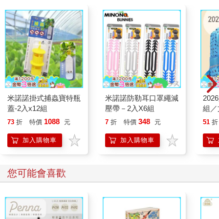
米諾諾掛式捕蟲寶特瓶
米諾諾防勒耳口罩繩減
20
蓋-2入x12組
壓帶－2入X6組
組／
1088
348
73
折
特價
元
7
折
特價
元
51
折
加入購物車
加入購物車
您可能會喜歡