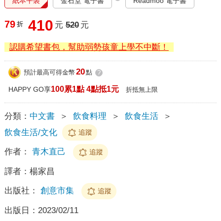
紙本平裝
金石堂 電子書
Readmoo 電子書
410
79
折
元
520
元
認購希望書包，幫助弱勢孩童上學不中斷！
20
預計最高可得金幣
點
?
100累1點 4點抵1元
HAPPY GO享
折抵無上限
分類：
中文書
＞
飲食料理
＞
飲食生活
＞
飲食生活/文化
追蹤
作者：
青木直己
追蹤
譯者：
楊家昌
出版社：
創意市集
追蹤
出版日：
2023/02/11