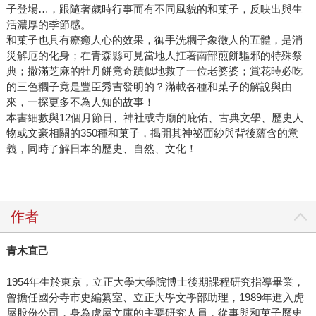
子登場…，跟隨著歲時行事而有不同風貌的和菓子，反映出與生
活濃厚的季節感。
和菓子也具有療癒人心的效果，御手洗糰子象徵人的五體，是消
災解厄的化身；在青森縣可見當地人扛著南部煎餅驅邪的特殊祭
典；撒滿芝麻的牡丹餅竟奇蹟似地救了一位老婆婆；賞花時必吃
的三色糰子竟是豐臣秀吉發明的？滿載各種和菓子的解說與由
來，一探更多不為人知的故事！
本書細數與12個月節日、神社或寺廟的庇佑、古典文學、歷史人
物或文豪相關的350種和菓子，揭開其神祕面紗與背後蘊含的意
義，同時了解日本的歷史、自然、文化！
作者
青木直己
1954年生於東京，立正大學大學院博士後期課程研究指導畢業，
曾擔任國分寺市史編纂室、立正大學文學部助理，1989年進入虎
屋股份公司，身為虎屋文庫的主要研究人員，從事與和菓子歷史