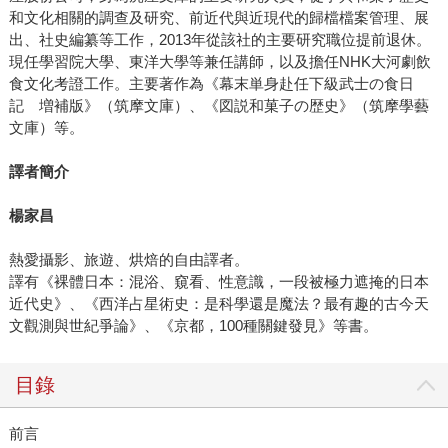
和文化相關的調查及研究、前近代與近現代的歸檔檔案管理、展
出、社史編纂等工作，2013年從該社的主要研究職位提前退休。
現任學習院大學、東洋大學等兼任講師，以及擔任NHK大河劇飲
食文化考證工作。主要著作為《幕末単身赴任下級武士の食日
記 増補版》（筑摩文庫）、《図説和菓子の歴史》（筑摩學藝
文庫）等。
譯者簡介
楊家昌
熱愛攝影、旅遊、烘焙的自由譯者。
譯有《裸體日本：混浴、窺看、性意識，一段被極力遮掩的日本
近代史》、《西洋占星術史：是科學還是魔法？最有趣的古今天
文觀測與世紀爭論》、《京都，100種關鍵發見》等書。
目錄
前言