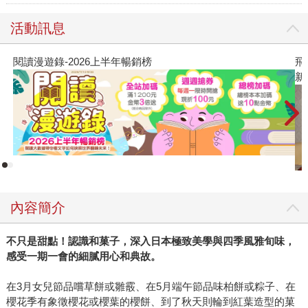
活動訊息
閱讀漫遊錄-2026上半年暢銷榜
飛
新
內容簡介
不只是甜點！認識和菓子，深入日本極致美學與四季風雅旬味，
感受一期一會的細膩用心和典故。
在3月女兒節品嚐草餅或雛霰、在5月端午節品味柏餅或粽子、在
櫻花季有象徵櫻花或櫻葉的櫻餅、到了秋天則輪到紅葉造型的菓