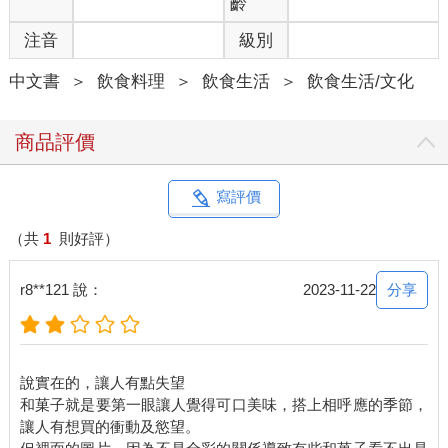
齡
注音
級別
中文書
＞
飲食料理
＞
飲食生活
＞
飲食生活/文化
商品評價
寫評價
（共
1
則好評）
分享
r8**121 說：
2023-11-22
說實在的，讓人有點失望
和菓子就是要第一眼讓人覺得可口美味，搭上相呼應的季節，
讓人有想買的衝動及慾望。