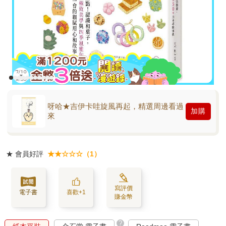
呀哈★吉伊卡哇旋風再起，精選周邊看過
加購
來
★
會員好評
★★☆☆☆（1）
寫評價
電子書
喜歡+1
賺金幣
?