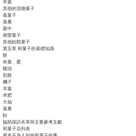
羊羹
其他的流物菓子
葛菓子
落雁
最中
南蠻菓子
其他飴類菓子
第五章 和菓子的基礎知識
餅
米菓、霰
饅頭
煎餅
糰子
羊羹
求肥
大福
落雁
飴
協助採訪名單與主要參考文獻
和菓子店列表
更多不為人知的和菓子故事