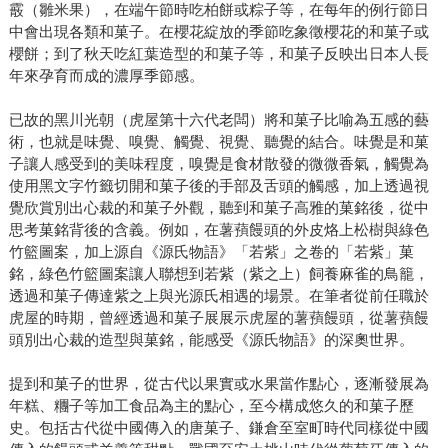
霰（雛米果），在端午節時吃柏餅或粽子等，在每年的例行節日
中會出現各類和菓子。在櫻花綻放的季節吃象徵櫻花的和菓子或
櫻餅；到了秋天吃紅葉造型的和菓子等，和菓子反映出日本人長
年來孕育而成的濃厚季節感。
已故的黑川光朝（虎屋第十六代老闆）將和菓子比喻為五感的藝
術，也就是味覺、嗅覺、觸覺、視覺、聽覺的結合。味覺是和菓
子讓人感受到的美味程度，嗅覺是食材散發的微微香氣，觸覺為
使用黑文字竹籤切開和菓子後的手部及舌頭的觸感，加上透過視
覺欣賞別出心裁的和菓子外觀，聽到和菓子高雅的菓銘後，從中
思考菓銘背後的含義。例如，在薯蕷饅頭的外皮烙上松樹與綠色
竹籃圖案，加上源自《源氏物語》「若紫」之卷的「若紫」菓
銘，綠色竹籃圖案讓人聯想到若紫（紫之上）飼養麻雀的鳥籠，
透過和菓子傳達紫之上與光源氏相遇的場景。在筆者從前任職於
虎屋的時期，曾經透過和菓子展展示虎屋的薯蕷饅頭，從薯蕷饅
頭別出心裁的造型與菓銘，能感受《源氏物語》的深奧世界。
提到和菓子的世界，從古代以果實或水果當作點心，逐漸發展為
年糕、糰子等加工食品為主的點心，至今構成悠久的和菓子歷
史。包括古代從中國傳入的唐菓子、鎌倉至室町時代同樣從中國