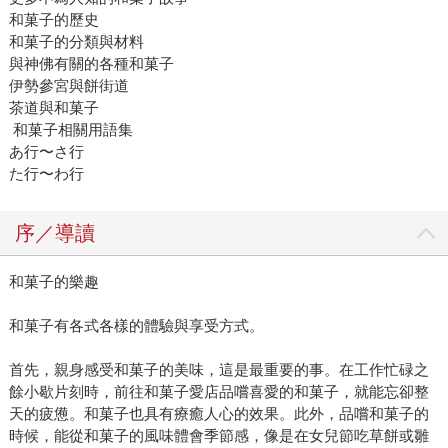
和菓子的歷史
和菓子的分類與材料
與神佛有關的各種和菓子
伊勢參宮與餅街道
茶道與和菓子
和菓子相關用語集
あ行〜さ行
た行〜わ行
序／導讀
和菓子的樂趣
和菓子有各式各樣的體驗與享受方式。
首先，親身感受和菓子的美味，這是最重要的事。在工作忙碌之
餘小歇片刻時，前往和菓子愛店品嚐喜愛的和菓子，就能忘卻整
天的疲憊。和菓子也具有療癒人心的效果。此外，品嚐和菓子的
時候，能從和菓子的風味體會季節感，像是在女兒節吃草餅或雛