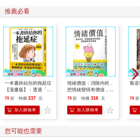
推薦必看
一本書終結你的拖延症
情緒價值：消除內耗，
叛逆
【漫畫版】：透過「小
把情緒變得有價值，跟
行動」打開大腦的行動
誰都能自在相處
237
316
79
折
特價
元
79
折
特價
元
79
折
開關，懶人也能變身
「行動派」的37個科
加入購物車
加入購物車
學方法
您可能也需要