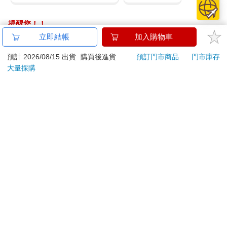
提醒您！！
金石堂及銀行均不會請您操作ATM! 如接獲電話要求您前往
立即結帳
加入購物車
ATM提款機，請不要聽從指示，以免受騙上當！
預計 2026/08/15 出貨
購買後進貨
預訂門市商品
門市庫存
退換貨須知：
大量採購
**提醒您，鑑賞期不等於試用期，退回商品須為全新狀態**
依據「消費者保護法」第19條及行政院消費者保護處公告之
「通訊交易解除權合理例外情事適用準則」，以下商品購買
後，除商品本身有瑕疵外，將不提供7天的猶豫期：
易於腐敗、保存期限較短或解約時即將逾期。（如：生
鮮食品）
依消費者要求所為之客製化給付。（客製化商品）
報紙、期刊或雜誌。（含MOOK、外文雜誌）
經消費者拆封之影音商品或電腦軟體。
非以有形媒介提供之數位內容或一經提供即為完成之線
上服務，經消費者事先同意始提供。（如：電子書、電
子雜誌、下載版軟體、虛擬商品…等）
已拆封之個人衛生用品。（如：內衣褲、刮鬍刀、除毛