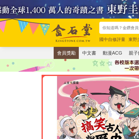
國中自修評量
東野
唯紅花綻放
奧德賽
會員獎勵
中文書
動漫ACG
親子