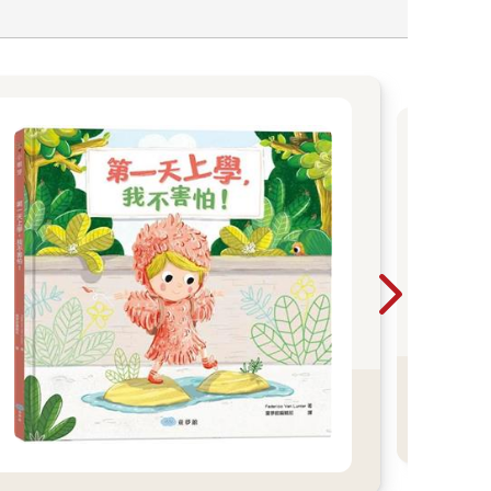
故
📍
79
到我
好好
潮