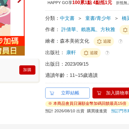
100累1點 4點抵1元
HAPPY GO享
折抵無
分類：
中文書
＞
童書/青少年
＞
橋
作者：
許倩華、賴惠鳳、方秋雅
繪者：
森本美術文化
追蹤
?
出版社：
康軒
追蹤
?
出版日：
2023/09/15
加購
適讀年齡：
11~15歲適讀
立即結帳
加入購物車
※ 本商品會員日滿額金幣加碼回饋最高15倍
預計 2026/08/10 出貨
購買後進貨
預訂門市