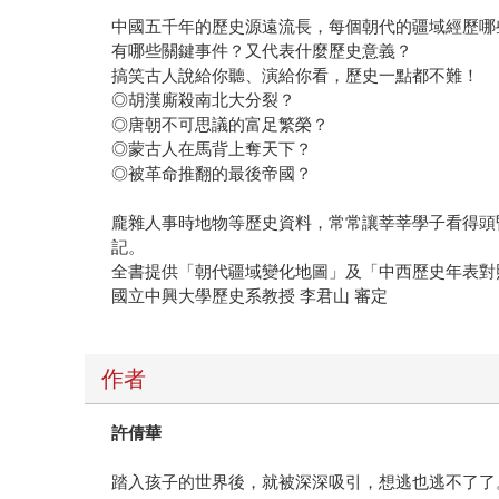
中國五千年的歷史源遠流長，每個朝代的疆域經歷哪
有哪些關鍵事件？又代表什麼歷史意義？
搞笑古人說給你聽、演給你看，歷史一點都不難！
◎胡漢廝殺南北大分裂？
◎唐朝不可思議的富足繁榮？
◎蒙古人在馬背上奪天下？
◎被革命推翻的最後帝國？
龐雜人事時地物等歷史資料，常常讓莘莘學子看得頭
記。
全書提供「朝代疆域變化地圖」及「中西歷史年表對
國立中興大學歷史系教授 李君山 審定
作者
許倩華
踏入孩子的世界後，就被深深吸引，想逃也逃不了了