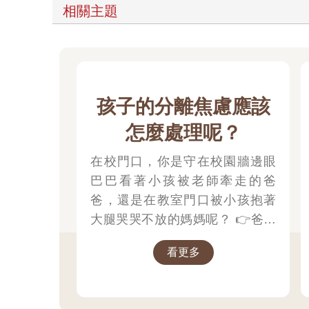
相關主題
孩子的分離焦慮應該
怎麼處理呢？
在校門口，你是守在校園牆邊眼
巴巴看著小孩被老師牽走的爸
爸，還是在教室門口被小孩抱著
大腿哭哭不放的媽媽呢？ 👉爸媽
的分離焦慮應該怎麼處理呢？1.認
看更多
知到不安是正常的 2.讓注意力轉
移忙碌3.不要對著孩子發洩焦慮；
👉那小朋友該如何適應過渡期