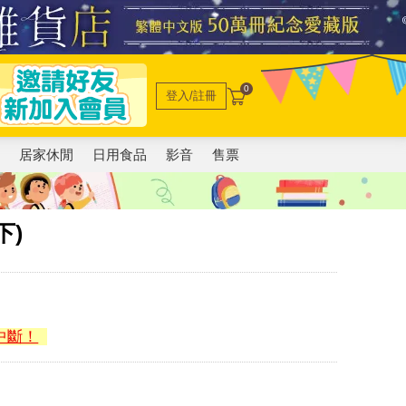
0
登入/註冊
電
居家休閒
日用食品
影音
售票
下)
中斷！