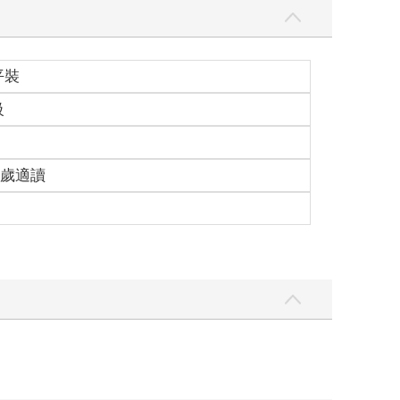
平裝
級
15歲適讀