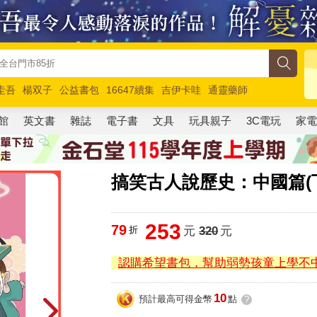
圭吾
楊双子
公益書包
16647續集
吉伊卡哇
通靈藥師
路邊攤新作
馬斯克
玩具總動員5
超慢跑
館
英文書
雜誌
電子書
文具
玩具親子
3C電玩
家
搞笑古人說歷史：中國篇(
253
79
折
元
320
元
認購希望書包，幫助弱勢孩童上學不
10
預計最高可得金幣
點
?