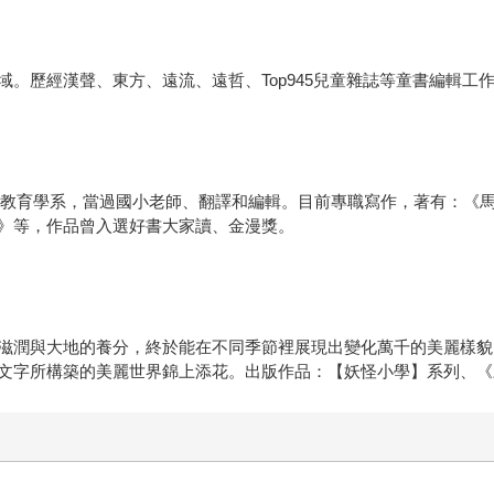
。歷經漢聲、東方、遠流、遠哲、Top945兒童雜誌等童書編輯工作
會科教育學系，當過國小老師、翻譯和編輯。目前專職寫作，著有：《
》等，作品曾入選好書大家讀、金漫獎。
滋潤與大地的養分，終於能在不同季節裡展現出變化萬千的美麗樣貌
文字所構築的美麗世界錦上添花。出版作品：【妖怪小學】系列、《