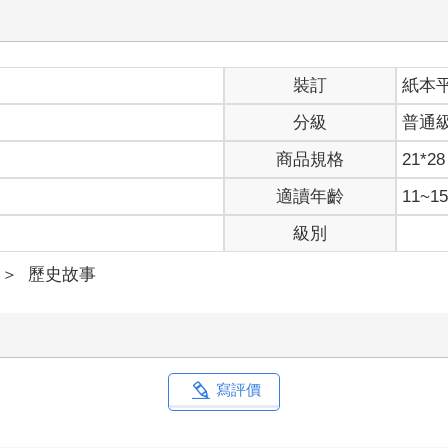
裝訂
紙本
分級
普通
商品規格
21*28
適讀年齡
11~
級別
＞
歷史故事
寫評價