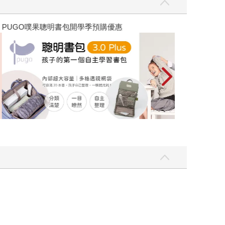
優惠
遠流童書展75折