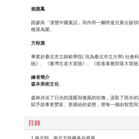
賴惠鳳
因參與「漢聲中國童話」寫作而一腳跨進兒童出版領域
種菜為樂。
方秋雅
畢業於臺北市立師範學院( 現為臺北市立大學) 社
險》、《臺灣古道大冒險》、《前進泰雅部落大冒險
繪者簡介
森本美術文化
森林沐浴了日光的溫暖與微風的吹撫，汲取了雨水的
賦予故事更豐富、更繽紛的姿態，替每一個由智慧與
目錄
1.南北朝，南北方政權各自發展