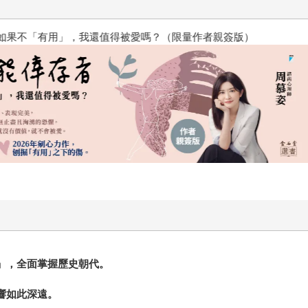
？（限量作者親簽版）
PUGO噗果聰明書包開學季預購
」，全面掌握歷史朝代。
。
響如此深遠。