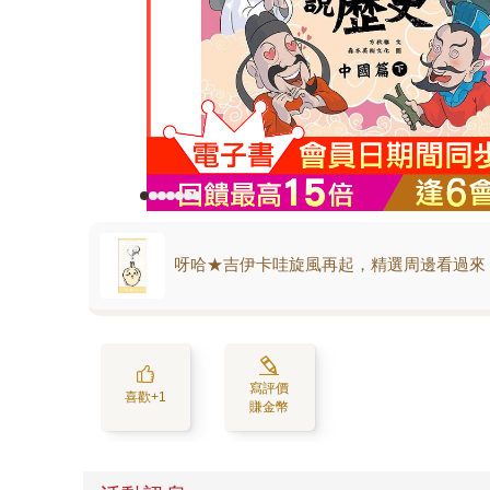
呀哈★吉伊卡哇旋風再起，精選周邊看過來
寫評價
喜歡+1
賺金幣