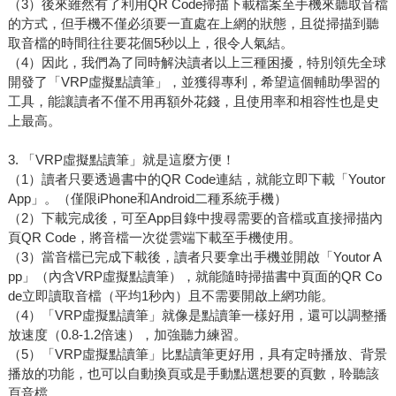
（3）後來雖然有了利用QR Code掃描下載檔案至手機來聽取音檔
的方式，但手機不僅必須要一直處在上網的狀態，且從掃描到聽
取音檔的時間往往要花個5秒以上，很令人氣結。
（4）因此，我們為了同時解決讀者以上三種困擾，特別領先全球
開發了「VRP虛擬點讀筆」，並獲得專利，希望這個輔助學習的
工具，能讓讀者不僅不用再額外花錢，且使用率和相容性也是史
上最高。
3. 「VRP虛擬點讀筆」就是這麼方便！
（1）讀者只要透過書中的QR Code連結，就能立即下載「Youtor
App」。（僅限iPhone和Android二種系統手機）
（2）下載完成後，可至App目錄中搜尋需要的音檔或直接掃描內
頁QR Code，將音檔一次從雲端下載至手機使用。
（3）當音檔已完成下載後，讀者只要拿出手機並開啟「Youtor A
pp」（內含VRP虛擬點讀筆），就能隨時掃描書中頁面的QR Co
de立即讀取音檔（平均1秒內）且不需要開啟上網功能。
（4）「VRP虛擬點讀筆」就像是點讀筆一樣好用，還可以調整播
放速度（0.8-1.2倍速），加強聽力練習。
（5）「VRP虛擬點讀筆」比點讀筆更好用，具有定時播放、背景
播放的功能，也可以自動換頁或是手動點選想要的頁數，聆聽該
頁音檔。