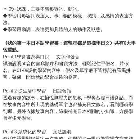
＊ 09 -16課，主要學習形容詞、動詞。
◆學習用形容詞表達人、事、物的模樣、狀態，及感情的表達方
法。
◆學習用動詞，表達更加具體的人的動作及狀態。
《我的第一本日本語學習書：連韓星都是這樣學日文》共有6大學
習重點。
Point 1學會書寫與口說──文字和發音
詳細說明50音的書寫順序和書寫方法，輕鬆記住平假名、片假
名。在01-08課的學習內容中，假名及單字底下皆標記有羅馬拼
音，確保一開始就能學會準確的發音。
Point 2 從生活中學習──日語會話
透過有趣的故事，在愉悅無壓力的氣氛下學會基礎日語會話。而
在故事內容中所出現的基礎單字也都補充日文假名，看到哪就學
到哪。另外依據故事內容，隨機補充日本相關的小知識，方便學
習者多元學習。
Point 3 系統化的學習──文法說明
會話中譯與關鍵單字一次統整，使學習者一眼就能掌握文章的結