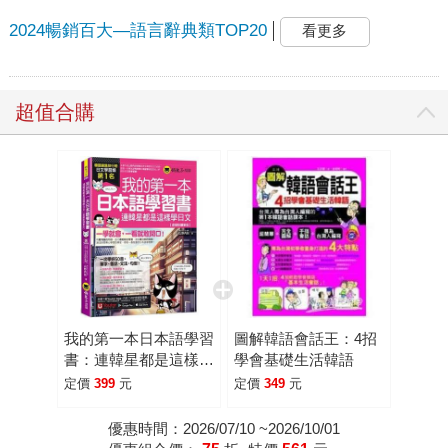
2024暢銷百大—語言辭典類TOP20
看更多
超值合購
我的第一本日本語學習
圖解韓語會話王：4招
書：連韓星都是這樣學
學會基礎生活韓語
日文【虛擬點讀筆版】
定價
399
元
定價
349
元
(附「Youtor App」內
含VRP虛擬點讀筆)
優惠時間：2026/07/10 ~2026/10/01