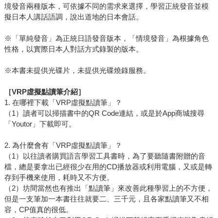
境發音兩種版本，可依據不同的需求來選擇，學習正統發音並模
擬日本人講話語調，說出道地的日本會話。
※「單純發音」為正統日語發音版本，「情境發音」為根據角色
性格，以實際日本人對話方式錄製的版本。
※本書未提供光碟片，未提供光碟燒錄服務。
［VRP虛擬點讀筆介紹］
1. 在哪裡下載「VRP虛擬點讀筆」？
（1）讀者可以掃描書中的QR Code連結，或是於App商城搜尋
「Youtor」下載即可。
2. 為什麼會有「VRP虛擬點讀筆」？
（1）以往讀者購買語言學習工具書時，為了要聽隨書附贈的音
檔，總是要拿出已經很少在用的CD播放器或利用電腦，又或是轉
存到手機來使用，耗時又不方便。
（2）坊間當然也有推出「點讀筆」來改善此種學習上的不方便，
但是一支筆加一本書往往就要二、三千元，且各家點讀筆又不相
容，CP值真的很低。