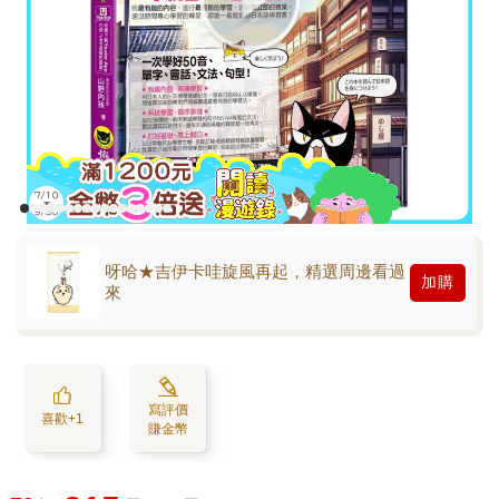
呀哈★吉伊卡哇旋風再起，精選周邊看過
加購
來
寫評價
喜歡+1
賺金幣