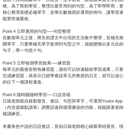
構。為了幫助學習，整理出最常用到的句型，為了即學即用，更
精心整理基礎必備單字，並舉出數個易於運用的例句，讓學習者
能更快速吸收。
Point 4 立即應用的句型──句型整理
在數個單元之後，將先前課文中出現的文法集中整理，並補充相
關單字，只要將補充單字套用到句型之中，就能變換出多元化的
句子，學一句抵十句。
Point 5 立即檢測學習效果──練習題
每單元的最後皆附有練習題，讓你可以快速驗收學習成果，只要
完成練習題，就表示已經學會該單元所教授的日文，就可以放心
的往下一個課程邁進。
Point 6 隨時聽隨時學習──口說音檔
日籍老師親自錄製發音、會話、句型與單字，可運用Youtor App
（內含虛擬點讀筆）調整語速與循環播放的功能，就能跟著老師
複誦練習。
本書角色中說的日語會話，皆由日籍老師精心錄製單純發音、情