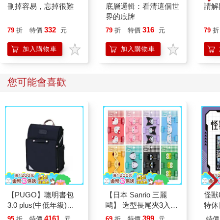
刪掉容易，忘掉很難
底層邏輯：看清這個世
請解
界的底牌
332
316
79
折
特價
元
79
折
特價
元
79
折
加入購物車
加入購物車
其他人也買
鐵道上的觀光：移動的
新版 破繭成蝶，自學
大家
風景 ── 列車上的日本
神器 新制對應 絕對
級本
與文化體驗：Nippon
合格 日檢必背文法
雙書
316
331
79
折
特價
元
79
折
特價
元
79
折