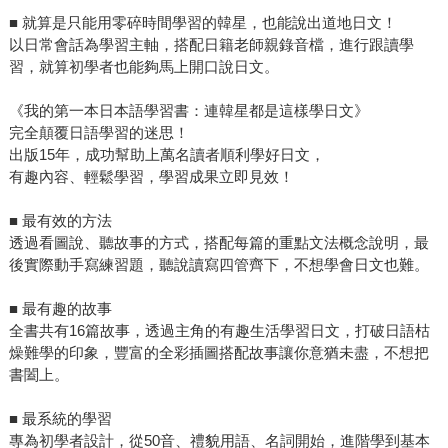
■ 就算是只能用零碎時間學習的韓星，也能說出道地日文！
以日常會話為學習主軸，搭配日籍老師親錄音檔，進行跟讀學
習，就算初學者也能夠馬上開口說日文。
《我的第一本日本語學習書：連韓星都是這樣學日文》
完全顛覆日語學習的迷思！
出版15年，成功幫助上萬名讀者順利學好日文，
有趣內容、輕鬆學習，學習成果立即見效！
■ 最有效的方法
透過看圖說、聽故事的方式，搭配每篇的重點文法概念說明，最
後實際動手寫練習題，聽說讀寫四管齊下，不想學會日文也難。
■ 最有趣的故事
全書共有16篇故事，透過主角的有趣生活學習日文，打破日語枯
燥難學的印象，豐富的全彩插圖搭配故事讓你意猶未盡，不想把
書闔上。
■ 最系統的學習
專為初學者設計，從50音、禮貌用語、名詞開始，進階學到基本