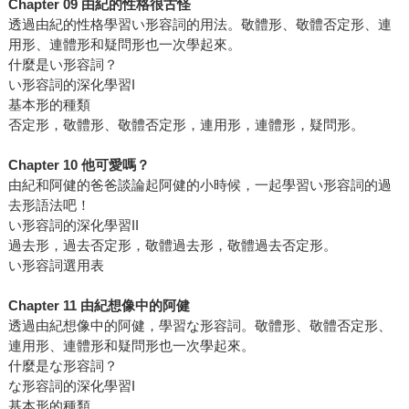
Chapter 09 由紀的性格很古怪
透過由紀的性格學習い形容詞的用法。敬體形、敬體否定形、連
用形、連體形和疑問形也一次學起來。
什麼是い形容詞？
い形容詞的深化學習I
基本形的種類
否定形，敬體形、敬體否定形，連用形，連體形，疑問形。
Chapter 10 他可愛嗎？
由紀和阿健的爸爸談論起阿健的小時候，一起學習い形容詞的過
去形語法吧！
い形容詞的深化學習II
過去形，過去否定形，敬體過去形，敬體過去否定形。
い形容詞選用表
Chapter 11 由紀想像中的阿健
透過由紀想像中的阿健，學習な形容詞。敬體形、敬體否定形、
連用形、連體形和疑問形也一次學起來。
什麼是な形容詞？
な形容詞的深化學習I
基本形的種類