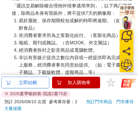
讀筆)
您可能也需要
呼呼/方形椅腳套－小
大/透明椅腳套－8枚入
Read
－4入x12卡
×6組
筆記 
690
760
69
折
特價
元
76
折
特價
元
特價
加入購物車
加入購物車
您可能會喜歡