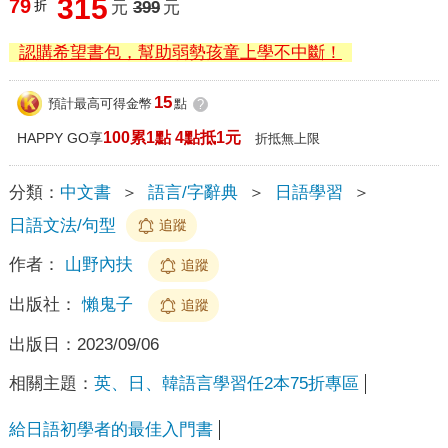
315
79
折
元
399
元
認購希望書包，幫助弱勢孩童上學不中斷！
15
預計最高可得金幣
點
?
100累1點 4點抵1元
HAPPY GO享
折抵無上限
分類：
中文書
＞
語言/字辭典
＞
日語學習
＞
日語文法/句型
追蹤
作者：
山野內扶
追蹤
出版社：
懶鬼子
追蹤
出版日：
2023/09/06
相關主題：
英、日、韓語言學習任2本75折專區
給日語初學者的最佳入門書