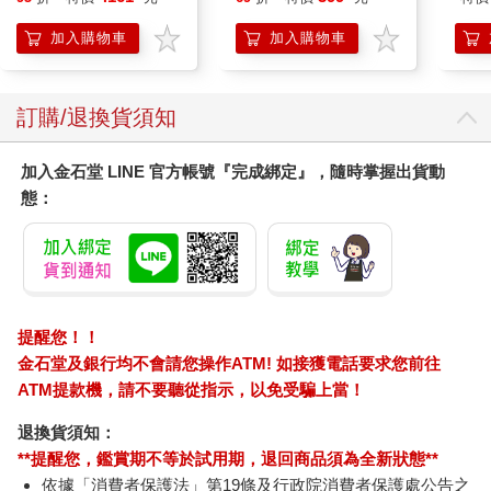
所藏日語嚴選講座（附
N2（25K+QR碼線上
說、
日籍老師親錄線上音
音檔）
AP
加入購物車
加入購物車
檔）
即聽
片）i
其他人也看
咱來考C(附音檔QR
世界最強韓語40音記
日本
CODE)
憶口訣【全新增修版】
增訂版
(附隨身字卡＋40音精
檔)
513
276
79
折
特價
元
79
折
特價
元
79
折
美海報＋發音嘴型與筆
順影片＋「Youtor
加入購物車
加入購物車
App」內含VRP虛擬點