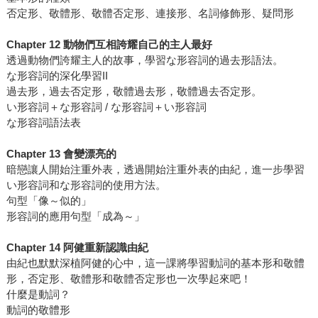
否定形、敬體形、敬體否定形、連接形、名詞修飾形、疑問形
Chapter 12 動物們互相誇耀自己的主人最好
透過動物們誇耀主人的故事，學習な形容詞的過去形語法。
な形容詞的深化學習II
過去形，過去否定形，敬體過去形，敬體過去否定形。
い形容詞＋な形容詞 / な形容詞＋い形容詞
な形容詞語法表
Chapter 13 會變漂亮的
暗戀讓人開始注重外表，透過開始注重外表的由紀，進一步學習
い形容詞和な形容詞的使用方法。
句型「像～似的」
形容詞的應用句型「成為～」
Chapter 14 阿健重新認識由紀
由紀也默默深植阿健的心中，這一課將學習動詞的基本形和敬體
形，否定形、敬體形和敬體否定形也一次學起來吧！
什麼是動詞？
動詞的敬體形