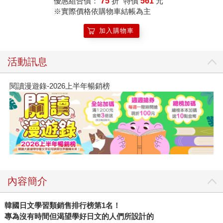
優惠組合價：
75
折
特價
561
元
※實際價格依購物車結帳為主
加入購物車
活動訊息
閱讀漫遊錄-2026上半年暢銷榜
內容簡介
韓國日文學習類銷售排行榜第1名！
專為沒有時間但渴望學好日文的人們所設計的