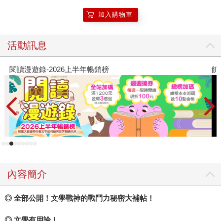
加入購物車
活動訊息
閱讀漫遊錄-2026上半年暢銷榜
飢
內容簡介
◎
全部公開！文學戰神的戰鬥力秘密大補帖！
◎
文學有用論！