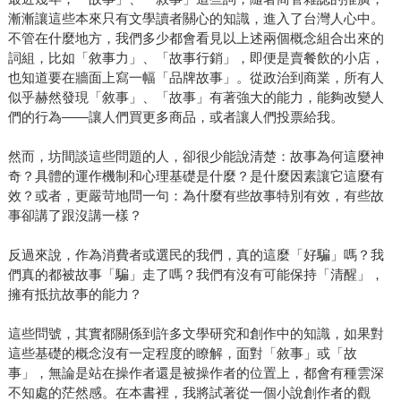
漸漸讓這些本來只有文學讀者關心的知識，進入了台灣人心中。
不管在什麼地方，我們多少都會看見以上述兩個概念組合出來的
詞組，比如「敘事力」、「故事行銷」，即便是賣餐飲的小店，
也知道要在牆面上寫一幅「品牌故事」。從政治到商業，所有人
似乎赫然發現「敘事」、「故事」有著強大的能力，能夠改變人
們的行為——讓人們買更多商品，或者讓人們投票給我。
然而，坊間談這些問題的人，卻很少能說清楚：故事為何這麼神
奇？具體的運作機制和心理基礎是什麼？是什麼因素讓它這麼有
效？或者，更嚴苛地問一句：為什麼有些故事特別有效，有些故
事卻講了跟沒講一樣？
反過來說，作為消費者或選民的我們，真的這麼「好騙」嗎？我
們真的都被故事「騙」走了嗎？我們有沒有可能保持「清醒」，
擁有抵抗故事的能力？
這些問號，其實都關係到許多文學研究和創作中的知識，如果對
這些基礎的概念沒有一定程度的瞭解，面對「敘事」或「故
事」，無論是站在操作者還是被操作者的位置上，都會有種雲深
不知處的茫然感。在本書裡，我將試著從一個小說創作者的觀