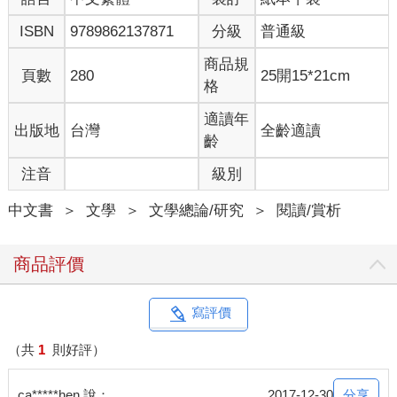
ISBN
9789862137871
分級
普通級
從「進入另一個人生」出發，我們也可以知道，什麼樣的故事對
人最有威力。什麼時候你會覺得想進入另一個人生？那無非是
商品規
頁數
280
25開15*21cm
「匱乏」（自己的人生比別人少了些什麼）和「奇觀」（別人的
格
人生是你永遠沒機會經歷的）。前者如蔡宜文評論中國的宮鬥小
說《琅琊榜》時就提到，故事中的所有重要情節都指向了「向家
適讀年
出版地
台灣
全齡適讀
人復仇」的軸線，它的爆紅可能就反應了中國、台灣兩地讀者在
齡
家庭結構裡積壓的不滿，這便可視作某種「匱乏」。後者則像近
注音
級別
年流行的美式超級英雄電影，各個具有強大異能的角色代替我們
殲滅生活中無法殲滅的那些威脅和不公。當我們看到蜘蛛人突遭
中文書
＞
文學
＞
文學總論/研究
＞
閱讀/賞析
奇遇、從軟弱的青年變身成可以獨力拯救即將脫軌的列車的人
時，我們想到的是現實世界裡，我們所無法阻止的那些壞事。
「如果有這麼一個人就好了」，甚至「如果我是這麼一個人就好
商品評價
了」。即便在一些不那麼華麗的例子裡，這樣的機制仍然存在。
想想你跟朋友聚在一起聊八卦時，心裡縈繞的情緒是什麼吧？大
致也不脫出於「匱乏」的嫉妒情緒（他憑什麼⋯⋯）或出於「奇
寫評價
觀」的窺視心態（你不覺得他很扯嗎！）。在所謂內容農場式的
文章或比較聳動的新聞報導裡，操作的也是這樣的機制。
（共
1
則好評）
因此，判斷一個故事是否有足夠的威力，端看它是否能夠至少擊
分享
ca*****hen 說：
2017-12-30