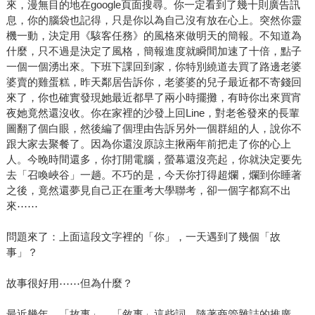
來，漫無目的地在google頁面搜尋。你一定看到了幾十則廣告訊
息，你的腦袋也記得，只是你以為自己沒有放在心上。突然你靈
機一動，決定用《駭客任務》的風格來做明天的簡報。不知道為
什麼，只不過是決定了風格，簡報進度就瞬間加速了十倍，點子
一個一個湧出來。下班下課回到家，你特別繞道去買了路邊老婆
婆賣的雞蛋糕，昨天鄰居告訴你，老婆婆的兒子最近都不寄錢回
來了，你也確實發現她最近都早了兩小時擺攤，有時你出來買宵
夜她竟然還沒收。你在家裡的沙發上回Line，對老爸發來的長輩
圖翻了個白眼，然後編了個理由告訴另外一個群組的人，說你不
跟大家去聚餐了。因為你還沒原諒主揪兩年前把走了你的心上
人。今晚時間還多，你打開電腦，螢幕還沒亮起，你就決定要先
去「召喚峽谷」一趟。不巧的是，今天你打得超爛，爛到你睡著
之後，竟然還夢見自己正在重考大學聯考，卻一個字都寫不出
來⋯⋯
問題來了：上面這段文字裡的「你」，一天遇到了幾個「故
事」？
故事很好用⋯⋯但為什麼？
最近幾年，「故事」、「敘事」這些詞，隨著商管雜誌的推廣，