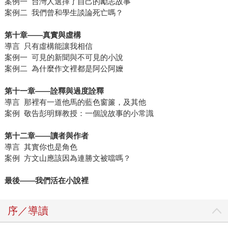
案例一 台灣人選擇了自己的勵志故事
案例二 我們曾和學生談論死亡嗎？
第十章
——
真實與虛構
導言 只有虛構能讓我相信
案例一 可見的新聞與不可見的小說
案例二 為什麼作文裡都是阿公阿嬤
第十一章
——
詮釋與過度詮釋
導言 那裡有一道他馬的藍色窗簾，及其他
案例 敬告彭明輝教授：一個說故事的小常識
第十二章
——
讀者與作者
導言 其實你也是角色
案例 方文山應該因為連勝文被噹嗎？
最後
——
我們活在小說裡
序／導讀