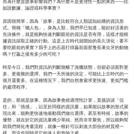
而為什麼是故事影響我們？為什麼不是更理性一點的東西——比
如說數據、論證或科學事實？
原因很簡單，因為「故事」是比較符合人類認知結構的資訊形
式。簡稱「懶人包」。身為人類，我們早已知道，能好好活著的
先決條件，就是能夠快速判斷眼前的資訊是否有用，這樣才能根
據資訊採取正確的行動。這是上古時代就開始的長久演化：要不
要吃眼前的果實？我手上的石器打得贏前面那隻長著尖牙的動物
嗎？打贏之後有多少肉可吃？
時至今日，我們對資訊的判斷脫離了漁獵狀態，但卻必須面對更
多、更複雜的選擇。我們一天所做的決定，可能比上古時代的一
個月還要多。在這種情況下，我們自然會索求更快速、更低門檻
的處理程序。
是的，那就是故事。因為故事會繞過理性計算，直接訴諸「信
任」和「情感」，以至於同樣的資訊量，如果能以故事的形式展
現出來，能夠更快速地催動我們做出選擇。甚至有時候，故事的
優勢，就在於它的資訊量稀少單純、然而非常聚焦，所以能夠幫
助我們簡化考量流程，就像一根針可以刺進大部份的材質裡一
樣。而這也同時是它的迷人和危險之處。