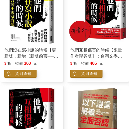
他們沒在寫小說的時候【更
他們互相傷害的時候【限量
新版，新增〈新版前言──遙
作者親簽版】：台灣文學百
遠的回音〉】：戒嚴台灣小
年論戰
360
405
9
折
特價
元
9
折
特價
元
說家群像
貨到通知
貨到通知