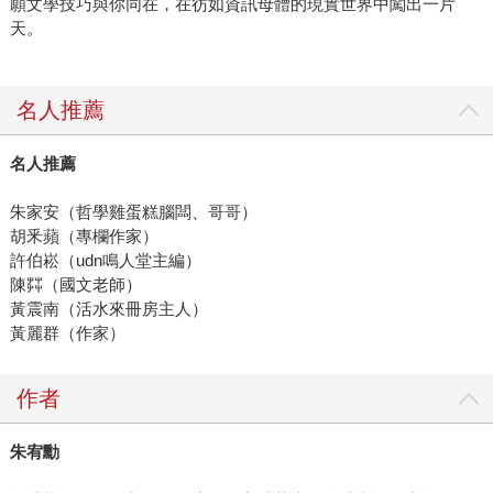
願文學技巧與你同在，在彷如資訊母體的現實世界中闖出一片
天。
名人推薦
名人推薦
朱家安（哲學雞蛋糕腦闆、哥哥）
胡釆蘋（專欄作家）
許伯崧（udn鳴人堂主編）
陳茻（國文老師）
黃震南（活水來冊房主人）
黃麗群（作家）
作者
朱宥勳