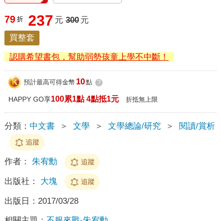
237
79
折
元
300
元
買整套
認購希望書包，幫助弱勢孩童上學不中斷！
10
預計最高可得金幣
點
?
100累1點 4點抵1元
HAPPY GO享
折抵無上限
分類：
中文書
＞
文學
＞
文學總論/研究
＞
閱讀/賞析
追蹤
作者：
朱宥勳
追蹤
出版社：
大塊
追蹤
出版日：
2017/03/28
相關主題：
不服來戰-朱宥勳