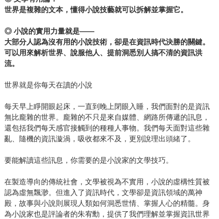
世界是複雜的文本，懂得小說技藝就可以拆解並掌握它。
◎
小說的實用力量就是
——
大部分人認為沒有用的小說技術，卻是在資訊時代決勝的關鍵。
可以用來解析世界、說服他人、提前洞悉別人搞不清的資訊洪
流。
世界就是你每天在讀的小說
每天早上睜開眼起床，一直到晚上閉眼入睡，我們面對的是資訊
無比龐雜的世界。龐雜的不只是來自媒體、網路所傳遞的訊息，
還包括我們每天感官接觸到的種種人事物。我們每天面對這些雜
亂、隨機的資訊漩渦，吸收都來不及，更別說理出頭緒了。
要能解讀這些訊息，你需要的是小說家的文學技巧。
在製造導向的傳統社會，文學被視為不實用，小說的虛構性質被
認為虛無飄渺。但進入了資訊時代，文學卻是資訊領域的萬神
殿，故事與小說則展現人類如何洞悉世情、掌握人心的精髓。身
為小說家也是評論者的朱宥勳，提供了我們理解並掌握資訊世界