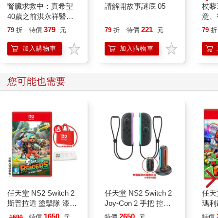
腎臟求救中：真希望
請解開故事謎底 05
杖藜
40歲之前洪永祥醫師
意、
就告訴我這些事
恭談
379
221
79
折
特價
元
79
折
特價
元
79
折
想
加入購物車
加入購物車
您可能也需要
任天堂 NS2 Switch 2
任天堂 NS2 Switch 2
任天堂
斯普拉遁 塗擊隊 漆彈
Joy-Con 2 手把 控制
瑪利
支援中文（+卡匣盒）
器 淺紫 / 淺綠（+充電
版（
1650
2650
特價
元
特價
元
特價
1690