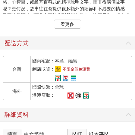
格、心智圖，或維基百科式的精準說明文字，而非得講個故事
呢？更何況，故事往往會提供很多額外的細節和不必要的情感，
又不能保證讀者百分之百接收到我們的訊息，這不是做了很多虛
工、又平白冒著失準的風險嗎？
看更多
最重要的原因是：因為我們只能活一輩子。
配送方式
不管是出現在小說、電影、漫畫還是廣告片裡，唯有故事能夠讓
我們瞬間進入「另一個人生」。人生在世，大部份的人都不會對
國內宅配：本島、離島
自己的處境完全滿意，卻也沒有辦法可以改變自己的處境。如果
不考慮投胎的話，「聽故事」是唯一可以讓你暫時逃離當下人生
到店取貨：
台灣
不限金額免運費
的解決方案。這種遁逃，成就了人類最古老也最根深蒂固的娛樂
形式。它十分頑強，不管科技如何演變，感官的效果有多強大，
國際快遞：全球
符合故事結構的產品硬是能帶給我們更高的滿足感。我們可以想
海外
像一個最極端的感官案例就知道了：即便在A片當中，也多少會有
港澳店取：
場景、有角色、有因果鍊，而不是一開場就進入「重點橋段」。
詳細資料
幾乎可以說，大部份的人類都是故事的成癮者，只是每個人接觸
它的媒介不一樣而已。從最深奧的文學小說，到雜貨店櫃台上的
小電視，乃至於你在客運上聽到前座兩人說的同事八卦，都能提
語言
中文繁體
裝訂
紙本平裝
供類似的滿足，也共享類似的敘事結構。