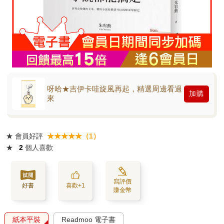
呀哈★吉伊卡哇旋風再起，精選周邊看過
加購
來
★
會員好評
★★★★★（1）
★
2
個人喜歡
寫評價
好書
喜歡+1
賺金幣
紙本平裝
Readmoo 電子書