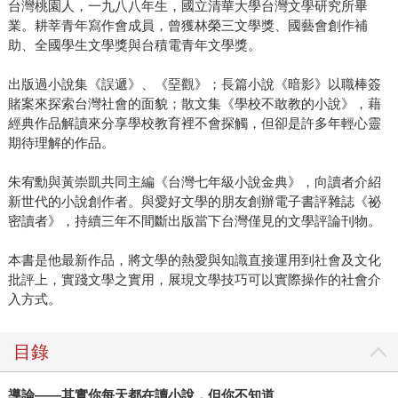
台灣桃園人，一九八八年生，國立清華大學台灣文學研究所畢
業。耕莘青年寫作會成員，曾獲林榮三文學獎、國藝會創作補
助、全國學生文學獎與台積電青年文學獎。
出版過小說集《誤遞》、《堊觀》；長篇小說《暗影》以職棒簽
賭案來探索台灣社會的面貌；散文集《學校不敢教的小說》，藉
經典作品解讀來分享學校教育裡不會探觸，但卻是許多年輕心靈
期待理解的作品。
朱宥勳與黃崇凱共同主編《台灣七年級小說金典》，向讀者介紹
新世代的小說創作者。與愛好文學的朋友創辦電子書評雜誌《祕
密讀者》，持續三年不間斷出版當下台灣僅見的文學評論刊物。
本書是他最新作品，將文學的熱愛與知識直接運用到社會及文化
批評上，實踐文學之實用，展現文學技巧可以實際操作的社會介
入方式。
目錄
導論
——
其實你每天都在讀小說，但你不知道