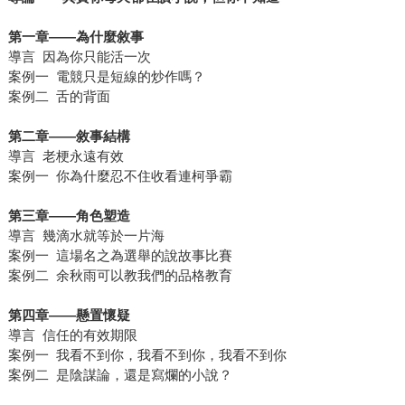
第一章
——
為什麼敘事
導言 因為你只能活一次
案例一 電競只是短線的炒作嗎？
案例二 舌的背面
第二章
——
敘事結構
導言 老梗永遠有效
案例一 你為什麼忍不住收看連柯爭霸
第三章
——
角色塑造
導言 幾滴水就等於一片海
案例一 這場名之為選舉的說故事比賽
案例二 余秋雨可以教我們的品格教育
第四章
——
懸置懷疑
導言 信任的有效期限
案例一 我看不到你，我看不到你，我看不到你
案例二 是陰謀論，還是寫爛的小說？