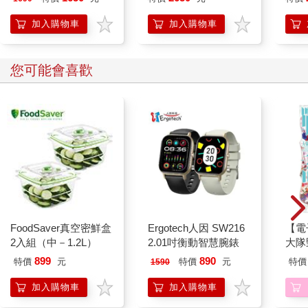
座）
Joy
加入購物車
加入購物車
您可能會喜歡
FoodSaver真空密鮮盒
Ergotech人因 SW216
【電
2入組（中－1.2L）
2.01吋衡動智慧腕錶
大隊野
Story
899
890
特價
元
特價
元
特價
1590
(1)
加入購物車
加入購物車