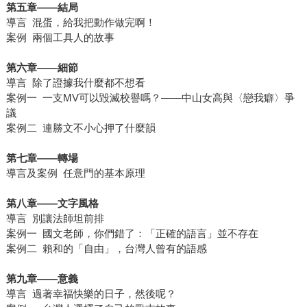
第五章
——
結局
導言 混蛋，給我把動作做完啊！
案例 兩個工具人的故事
第六章
——
細節
導言 除了證據我什麼都不想看
案例一 一支MV可以毀滅校譽嗎？——中山女高與〈戀我癖〉爭
議
案例二 連勝文不小心押了什麼韻
第七章
——
轉場
導言及案例 任意門的基本原理
第八章
——
文字風格
導言 別讓法師坦前排
案例一 國文老師，你們錯了：「正確的語言」並不存在
案例二 賴和的「自由」，台灣人曾有的語感
第九章
——
意義
導言 過著幸福快樂的日子，然後呢？