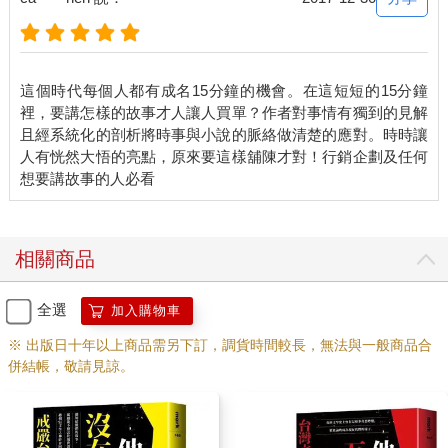
中二者其一。然而，這並不是要說我們應該把每個故事都操作得
非常羶腥色才行。相反的，勾取「匱乏」、營造「奇觀」有非常
多種辦法，都能夠把看似平淡的題材變得有滋有味。比如在本章
案例一的〈電競只是短線的炒作嗎？〉當中，我所提到到職業運
這個時代每個人都有成名15分鐘的機會。在這短短的15分鐘
動和電子競技，這樣的高端競賽都同時指向了人們的匱乏以及常
裡，要講怎樣的故事才人讓人買單？作者對事情有獨到的見解
人難及的奇觀，因此能夠形成可觀的產業。玩球是一件平淡的
且經系統化的剖析將時事與小說的脈絡做清楚的應對。時時讓
事，但是可以投出時速一五五公里的快速球，那就能衍伸出一堆
人有恍然大悟的亮點，原來要這樣舖陳才對！行銷企劃及任何
有價的東西。而當大部份的人類都做不到這件事時，這就會形成
強大故事的基本條件。
而在案例二〈舌的背面〉中，建議可以用比較後設一點的角度來
讀這篇文章。在這篇為了二〇一四年「三一八運動」所寫的回憶
相關商品
文章中，你可以看到我的政治立場是很明確的。但這篇文章放在
這裡，不是要你接受我的立場，而是希望你帶著懷疑的眼光去檢
全選
加入購物車
視它：為什麼我要講「道歉」的故事？為什麼我要講三二三那天
晚上與前女友C的故事？
※ 出版日十年以上商品需另下訂，調貨時間較長，無法與一般商品合
併結帳，敬請見諒。
同時，你也可以參考該文後段我提到的「言論匕首」，那也是一
種辨認當時網友的「匱乏」，然後對症下藥的操作模式。