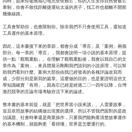
同時，如果你毫無戒心地完全依賴它，你的人生安排自然會被它
牽制，你會不敢找距離捷運站太遠的房子，找工作也都離不開那
幾條線路。
工具會幫助你，也會限制你。除非我們不只會使用工具，還知道
工具運作的基本原理。
因此，這本書接下來的章節，都會分成「導言」及「案例」兩個
部分。每一章的「導言」，我都會說明一項小說的基本原理，提
供一點「觀戰重點」。在理解了觀戰重點後，我會以我自己的文
章作為「案例」，來具體展示剛剛我們談到的小說原理，可以幫
助我們看到什麼。案例大部份由我已經發表的各種評論改寫而
成，少部分則是新寫的篇章。這麼做的目的，也是要證明這些文
學知識確實「有用」，因為它已經是經過二〇一四年以降，台灣
激烈競爭的言論市場考驗存活下來的論述。
整本書的基本前提，就是「把世界當小說來讀」。人需要故事，
並且依照故事的結構做出現實的選擇。所以不管我們面對的是政
治議題、社會時事還是商業操作，只要我們能夠看清楚故事運作
的基本機制，就能夠更「看得懂」世界是怎麼運行的。