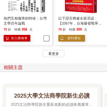
他們互相傷害的時候：台灣
以下證言將被全面否認：
文學百年論戰
【2067年，台海爆發戰爭二
十年後，五組人說出他們在
356
300
79
折
特價
元
79
折
特價
元
戰時的奇特遭遇⋯⋯】
加入購物車
貨到通知
看更多
相關主題
2025大學文法商學院新生必讀
2025文法商學院新生重新規劃的必讀推薦書單，