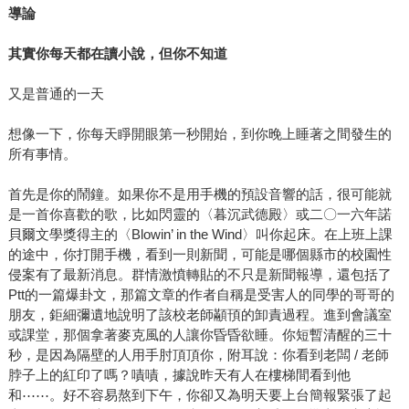
導論
其實你每天都在讀小說，但你不知道
又是普通的一天
想像一下，你每天睜開眼第一秒開始，到你晚上睡著之間發生的
所有事情。
首先是你的鬧鐘。如果你不是用手機的預設音響的話，很可能就
是一首你喜歡的歌，比如閃靈的〈暮沉武德殿〉或二〇一六年諾
貝爾文學獎得主的〈Blowin’ in the Wind〉叫你起床。在上班上課
的途中，你打開手機，看到一則新聞，可能是哪個縣市的校園性
侵案有了最新消息。群情激憤轉貼的不只是新聞報導，還包括了
Ptt的一篇爆卦文，那篇文章的作者自稱是受害人的同學的哥哥的
朋友，鉅細彌遺地說明了該校老師顢頇的卸責過程。進到會議室
或課堂，那個拿著麥克風的人讓你昏昏欲睡。你短暫清醒的三十
秒，是因為隔壁的人用手肘頂頂你，附耳說：你看到老闆 / 老師
脖子上的紅印了嗎？嘖嘖，據說昨天有人在樓梯間看到他
和⋯⋯。好不容易熬到下午，你卻又為明天要上台簡報緊張了起