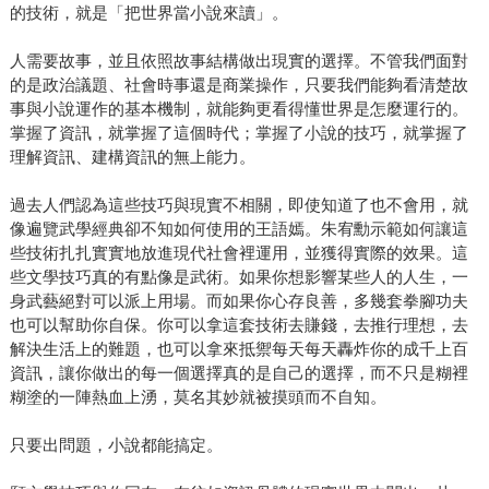
的技術，就是「把世界當小說來讀」。
人需要故事，並且依照故事結構做出現實的選擇。不管我們面對
的是政治議題、社會時事還是商業操作，只要我們能夠看清楚故
事與小說運作的基本機制，就能夠更看得懂世界是怎麼運行的。
掌握了資訊，就掌握了這個時代；掌握了小說的技巧，就掌握了
理解資訊、建構資訊的無上能力。
過去人們認為這些技巧與現實不相關，即使知道了也不會用，就
像遍覽武學經典卻不知如何使用的王語嫣。朱宥勳示範如何讓這
些技術扎扎實實地放進現代社會裡運用，並獲得實際的效果。這
些文學技巧真的有點像是武術。如果你想影響某些人的人生，一
身武藝絕對可以派上用場。而如果你心存良善，多幾套拳腳功夫
也可以幫助你自保。你可以拿這套技術去賺錢，去推行理想，去
解決生活上的難題，也可以拿來抵禦每天每天轟炸你的成千上百
資訊，讓你做出的每一個選擇真的是自己的選擇，而不只是糊裡
糊塗的一陣熱血上湧，莫名其妙就被摸頭而不自知。
只要出問題，小說都能搞定。