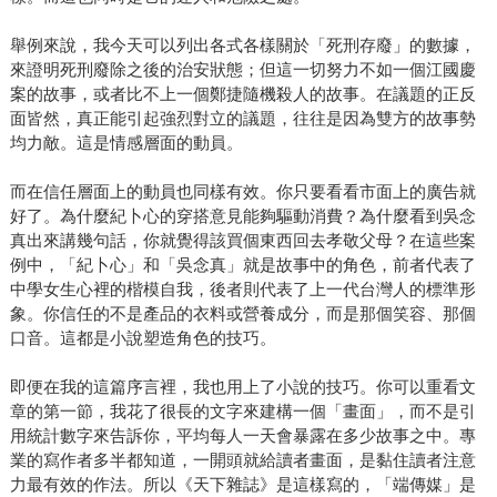
舉例來說，我今天可以列出各式各樣關於「死刑存廢」的數據，
來證明死刑廢除之後的治安狀態；但這一切努力不如一個江國慶
案的故事，或者比不上一個鄭捷隨機殺人的故事。在議題的正反
面皆然，真正能引起強烈對立的議題，往往是因為雙方的故事勢
均力敵。這是情感層面的動員。
而在信任層面上的動員也同樣有效。你只要看看市面上的廣告就
好了。為什麼紀卜心的穿搭意見能夠驅動消費？為什麼看到吳念
真出來講幾句話，你就覺得該買個東西回去孝敬父母？在這些案
例中，「紀卜心」和「吳念真」就是故事中的角色，前者代表了
中學女生心裡的楷模自我，後者則代表了上一代台灣人的標準形
象。你信任的不是產品的衣料或營養成分，而是那個笑容、那個
口音。這都是小說塑造角色的技巧。
即便在我的這篇序言裡，我也用上了小說的技巧。你可以重看文
章的第一節，我花了很長的文字來建構一個「畫面」，而不是引
用統計數字來告訴你，平均每人一天會暴露在多少故事之中。專
業的寫作者多半都知道，一開頭就給讀者畫面，是黏住讀者注意
力最有效的作法。所以《天下雜誌》是這樣寫的，「端傳媒」是