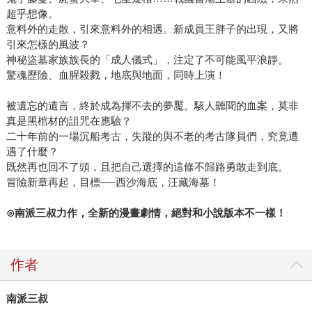
超乎想像。
意料外的走散，引來意料外的相遇。新成員王胖子的出現，又將
引來怎樣的風波？
神秘盜墓家族族長的「成人儀式」，注定了不可能風平浪靜。
驚魂歷險、血腥殺戮，地底與地面，同時上演！
被遺忘的遺言，終於成為揮不去的夢魘。駭人聽聞的血案，莫非
真是黑棺材的詛咒在應驗？
二十年前的一場沉船考古，失蹤的與不老的考古隊員們，究竟遭
遇了什麼？
既然再也回不了頭，且把自己選擇的這條不歸路勇敢走到底。
冒險新章再起，目標──西沙海底，汪藏海墓！
⊙南派三叔力作，全新的漫畫劇情，絕對和小說版本不一樣！
作者
南派三叔