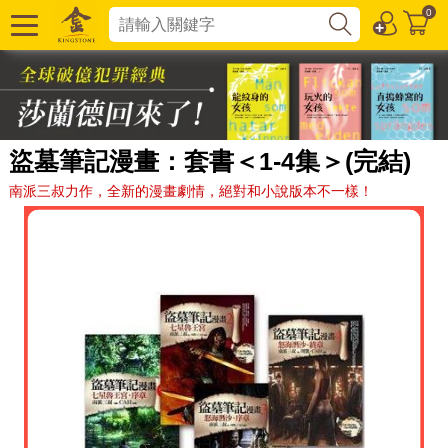
0
盜墓筆記漫畫：套書＜1-4集＞(完結)
南派三叔力作，全新的漫畫劇情，絕對和小說版本不一樣！