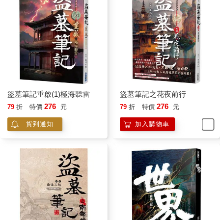
盜墓筆記重啟(1)極海聽雷
盜墓筆記之花夜前行
276
276
79
折
特價
元
79
折
特價
元
貨到通知
加入購物車