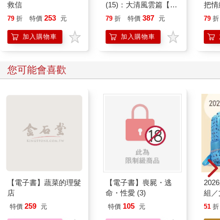
救信
(15)：大清風雲篇【萌
把情
貓漫畫學歷史】
誰都
253
387
79
折
特價
元
79
折
特價
元
79
折
加入購物車
加入購物車
您可能會喜歡
【電子書】蔬菜的理髮
【電子書】喪屍・逃
20
店
命・性愛 (3)
組／
259
105
特價
元
特價
元
51
折