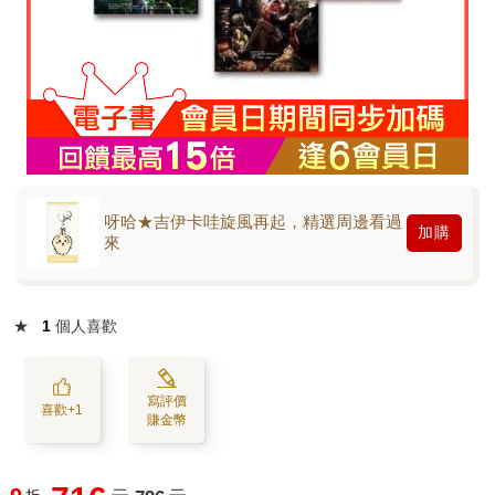
呀哈★吉伊卡哇旋風再起，精選周邊看過
加購
來
★
1
個人喜歡
寫評價
喜歡+1
賺金幣