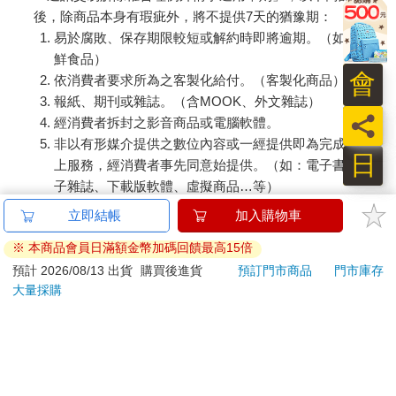
後，除商品本身有瑕疵外，將不提供7天的猶豫期：
易於腐敗、保存期限較短或解約時即將逾期。（如：生
鮮食品）
會
依消費者要求所為之客製化給付。（客製化商品）
報紙、期刊或雜誌。（含MOOK、外文雜誌）
員
經消費者拆封之影音商品或電腦軟體。
非以有形媒介提供之數位內容或一經提供即為完成之線
日
上服務，經消費者事先同意始提供。（如：電子書、電
子雜誌、下載版軟體、虛擬商品…等）
已拆封之個人衛生用品。（如：內衣褲、刮鬍刀、除毛
立即結帳
加入購物車
刀…等）
※ 本商品會員日滿額金幣加碼回饋最高15倍
若非上列種類商品，均享有到貨7天的猶豫期（含例假
日）。
預計 2026/08/13 出貨
購買後進貨
預訂門市商品
門市庫存
大量採購
辦理退換貨時，商品（組合商品恕無法接受單獨退貨）必須
是您收到商品時的原始狀態（包含商品本體、配件、贈品、
保證書、所有附隨資料文件及原廠內外包裝…等），請勿直
接使用原廠包裝寄送，或於原廠包裝上黏貼紙張或書寫文
字。