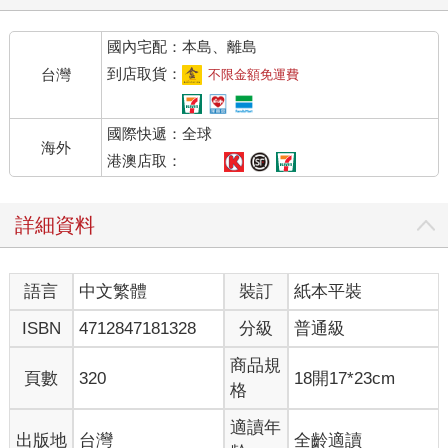
國內宅配：本島、離島
到店取貨：
台灣
不限金額免運費
國際快遞：全球
海外
港澳店取：
詳細資料
語言
中文繁體
裝訂
紙本平裝
ISBN
4712847181328
分級
普通級
商品規
頁數
320
18開17*23cm
格
適讀年
出版地
台灣
全齡適讀