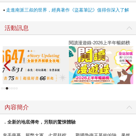
走進南派三叔的世界，經典著作《盜墓筆記》值得你深入了解
活動訊息
閱讀漫遊錄-2026上半年暢銷榜
內容簡介
．全新的地底傳奇，另類的驚悚體驗
鬼手藤蔓、屍蟞大軍、七星疑棺……戰國魯殤王墓的凶險，果然