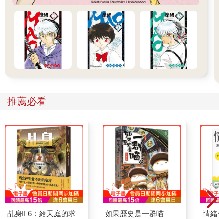
推薦必看
乩身II 6：給天庭的求
如果歷史是一群喵
情緒