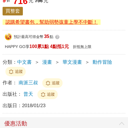
716
9
折
元
796
元
買整套
認購希望書包，幫助弱勢孩童上學不中斷！
35
預計最高可得金幣
點
?
100累1點 4點抵1元
HAPPY GO享
折抵無上限
分類：
中文書
＞
漫畫
＞
華文漫畫
＞
動作冒險
追蹤
作者：
南派三叔
追蹤
出版社：
普天
追蹤
出版日：
2018/01/23
優惠活動