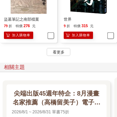
盜墓筆記之南部檔案
世界
276
315
79
折
特價
元
9
折
特價
元
加入購物車
加入購物車
看更多
相關主題
尖端出版45週年特企：8月漫畫
名家推薦（高橋留美子）電子書
展
2026/8/1 ~ 2026/8/31 單書75折