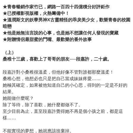
★青春暢銷作家竹已，網路一百四十四億積分好評鉅作
★已授權影視版權，火熱籌備中！
★溫潤斯文的妖孽男神X古靈精怪的乖戾美少女，歡樂青春的校園
暗戀
★他是她無法言說的心事，也是她不想讓任何人發現的寶藏
★附贈情侶最甜蜜的鬥嘴、最歡樂的番外故事
（上）
桑稚十三歲，喜歡上了哥哥的朋友──段嘉許，二十歲。
段嘉許對小桑稚很溫柔，但他好像不管對誰都那麼溫柔！
桑稚心想，他想必也只是把自己當成妹妹疼愛……
她極其確定，如果被他知道自己的小心思，得到的一定是不好的
結果。
她能做什麼呢？
除了等待，除了喜歡，她什麼都做不了。
至少目前為止，直至段嘉許覺得她不再是個小孩之前，都是這
樣……
不能實現的夢想，她就應該捨棄掉。