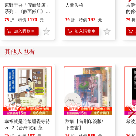
東野圭吾「假面飯店」
人間失格
吉伊
系列：《假面飯店》＋
的傢
《假面前夜》＋《假面
1170
197
75
折
特價
元
79
折
特價
元
79
折
之夜》＋《假面遊戲》
加入購物車
加入購物車
其他人也看
幸福就是吃飯睡覺等待
甜氧【首刷印簽版/上
希波
vol.2（台灣限定 蒐集2
下套書】
號 日日好日 書籤特典
197
585