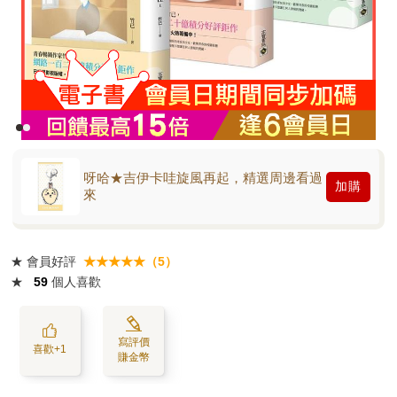
呀哈★吉伊卡哇旋風再起，精選周邊看過
加購
來
★
會員好評
★★★★★（5）
★
59
個人喜歡
寫評價
喜歡+1
賺金幣