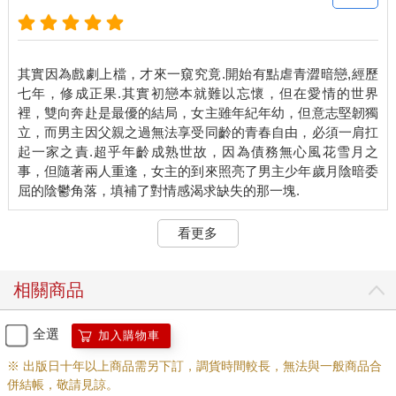
其實因為戲劇上檔，才來一窺究竟.開始有點虐青澀暗戀,經歷
七年，修成正果.其實初戀本就難以忘懷，但在愛情的世界
裡，雙向奔赴是最優的結局，女主雖年紀年幼，但意志堅韌獨
立，而男主因父親之過無法享受同齡的青春自由，必須一肩扛
起一家之責.超乎年齡成熟世故，因為債務無心風花雪月之
事，但隨著兩人重逢，女主的到來照亮了男主少年歲月陰暗委
看更多
相關商品
全選
加入購物車
※ 出版日十年以上商品需另下訂，調貨時間較長，無法與一般商品合
併結帳，敬請見諒。