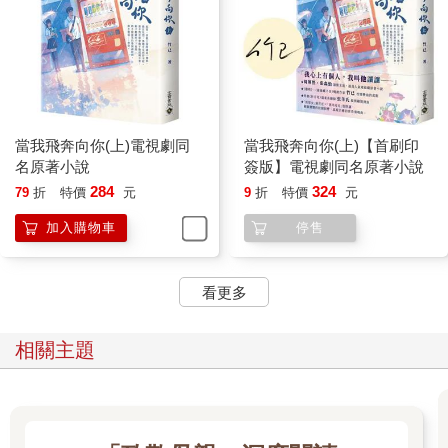
當我飛奔向你(上)電視劇同
當我飛奔向你(上)【首刷印
名原著小說
簽版】電視劇同名原著小說
284
324
79
折
特價
元
9
折
特價
元
加入購物車
停售
看更多
相關主題