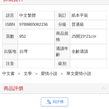
語言
中文繁體
裝訂
紙本平裝
ISBN
9789865062156
分級
普通級
商品規
頁數
952
25開15*21cm
格
適讀年
出版地
台灣
全齡適讀
齡
注音
級別
中文書
＞
文學
＞
愛情小說
＞
華文愛情小說
商品評價
寫評價