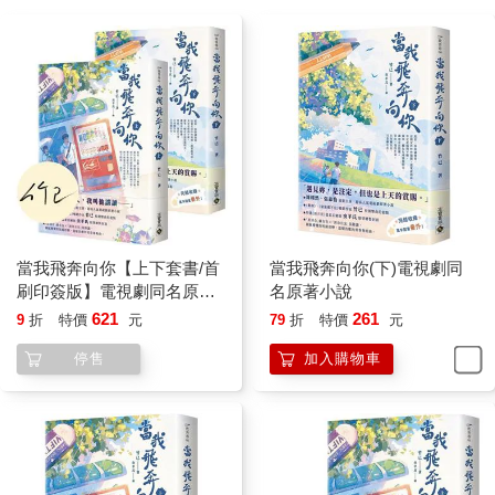
當我飛奔向你【上下套書/首
當我飛奔向你(下)電視劇同
刷印簽版】電視劇同名原著
名原著小說
小說
621
261
9
折
特價
元
79
折
特價
元
停售
加入購物車