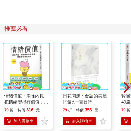
推薦必看
情緒價值：消除內耗，
日花閃爍：台語的美麗
腎臟
把情緒變得有價值，跟
詞彙&一百首詩
40
誰都能自在相處
就告
316
356
79
折
特價
元
79
折
特價
元
79
折
加入購物車
加入購物車