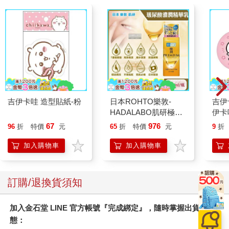
吉伊卡哇 造型貼紙-粉
日本ROHTO樂敦-
吉伊
HADALABO肌研極潤
伊卡
金緻7重玻尿酸高效保
67
976
96
折
特價
元
65
折
特價
元
9
折
濕潤澤特濃精華乳液
140ml/金瓶(Premium
加入購物車
加入購物車
臉部肌膚護理乳霜,素
顏保養乾肌水凝乳)
訂購/退換貨須知
加入金石堂 LINE 官方帳號『完成綁定』，隨時掌握出貨動
態：