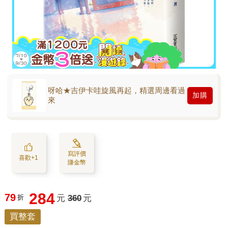
呀哈★吉伊卡哇旋風再起，精選周邊看過
加購
來
寫評價
喜歡+1
賺金幣
284
79
折
元
360
元
買整套