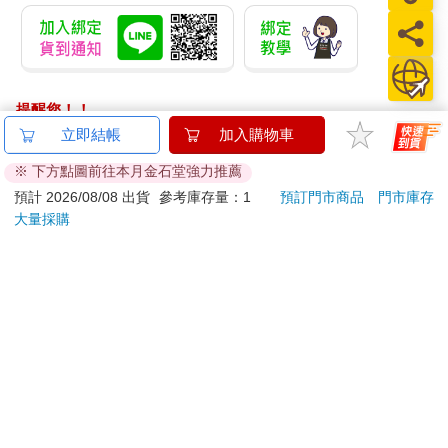
提醒您！！
金石堂及銀行均不會請您操作ATM! 如接獲電話要求您前往
立即結帳
加入購物車
ATM提款機，請不要聽從指示，以免受騙上當！
※ 下方點圖前往本月金石堂強力推薦
退換貨須知：
預計 2026/08/08 出貨
參考庫存量：1
預訂門市商品
門市庫存
大量採購
**提醒您，鑑賞期不等於試用期，退回商品須為全新狀態**
依據「消費者保護法」第19條及行政院消費者保護處公告之
「通訊交易解除權合理例外情事適用準則」，以下商品購買
後，除商品本身有瑕疵外，將不提供7天的猶豫期：
易於腐敗、保存期限較短或解約時即將逾期。（如：生
鮮食品）
依消費者要求所為之客製化給付。（客製化商品）
報紙、期刊或雜誌。（含MOOK、外文雜誌）
經消費者拆封之影音商品或電腦軟體。
非以有形媒介提供之數位內容或一經提供即為完成之線