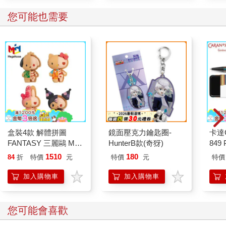
您可能也需要
盒裝4款 解體拼圖
鏡面壓克力鑰匙圈-
卡達C
FANTASY 三麗鷗 Mix
HunterB款(奇犽)
849 
熱帶櫻桃系列 立體拼
ED.
1510
180
84
折
特價
元
特價
元
特價
圖 盒玩 公仔 模型 凱
蒂貓 酷洛米 帕恰狗 美
加入購物車
加入購物車
樂蒂 KAITAI
您可能會喜歡