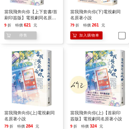
當我飛奔向你【上下套書/首
當我飛奔向你(下)電視劇同
刷印簽版】電視劇同名原著
名原著小說
小說
621
261
9
折
特價
元
79
折
特價
元
停售
加入購物車
當我飛奔向你(上)電視劇同
當我飛奔向你(上)【首刷印
名原著小說
簽版】電視劇同名原著小說
284
324
79
折
特價
元
9
折
特價
元