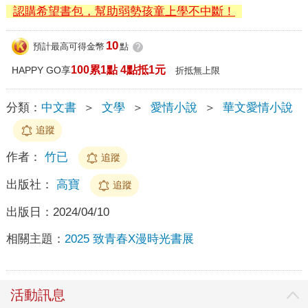
認購希望書包，幫助弱勢孩童上學不中斷！
10
預計最高可得金幣
點
?
100累1點 4點抵1元
HAPPY GO享
折抵無上限
分類：
中文書
＞
文學
＞
愛情小說
＞
華文愛情小說
追蹤
作者：
竹已
追蹤
出版社：
高寶
追蹤
出版日：
2024/04/10
相關主題：
2025 致青春X漫時光書展
活動訊息