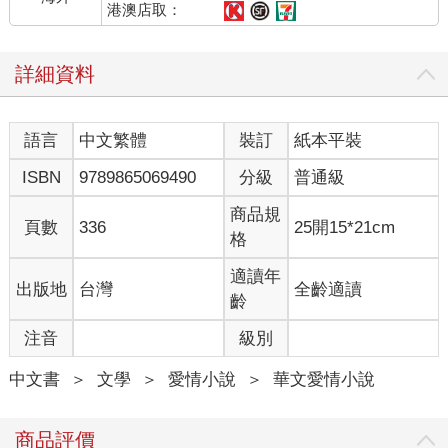
港澳店取：
詳細資料
語言
中文繁體
裝訂
紙本平裝
ISBN
9789865069490
分級
普通級
商品規
頁數
336
25開15*21cm
格
適讀年
出版地
台灣
全齡適讀
齡
注音
級別
中文書
＞
文學
＞
愛情小說
＞
華文愛情小說
商品評價