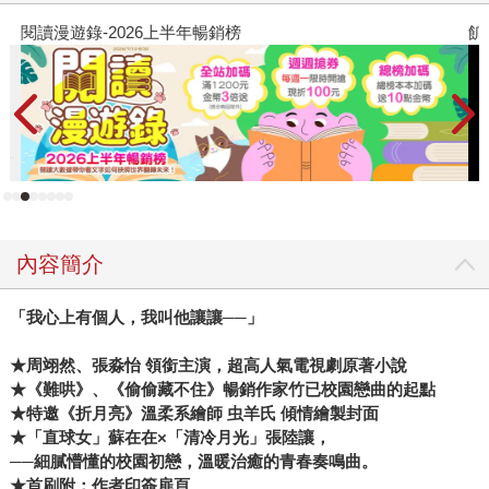
閱讀漫遊錄-2026上半年暢銷榜
飢
內容簡介
「我心上有個人，我叫他讓讓──」
★周翊然、張淼怡 領銜主演，超高人氣電視劇原著小說
★《難哄》、《偷偷藏不住》暢銷作家竹已校園戀曲的起點
★特邀《折月亮》溫柔系繪師 虫羊氏 傾情繪製封面
★「直球女」蘇在在×「清冷月光」張陸讓，
──細膩懵懂的校園初戀，溫暖治癒的青春奏鳴曲。
★首刷附：作者印簽扉頁