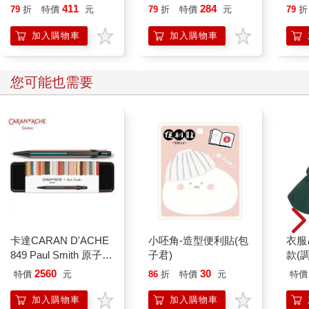
煮得差不多時，桑延恰好從外頭回來。他邊脫著外套邊往廚房瞥
411
284
79
折
特價
元
79
折
特價
元
79
折
了一眼，隨口問：「妳今天翹班？」
「沒什麼事，就早點回來了。」溫以凡說，「你晚飯吃了嗎？」
加入購物車
加入購物車
「還沒。」
「那一起吃吧，我煮得不少。」溫以凡關掉火，把湯端出去，
「不過晚上吃粥，不知道你吃不吃得飽？不然你再煮點別的？」
您可能也需要
桑延也走進廚房，捲起衣袖把粥端了出去：「我懶得煮。」
溫以凡點頭。
兩人沉默地吃起晚飯。
先吃完的依然是桑延，但他也沒起身回客廳，只坐在原位看手
機。溫以凡龜速地吃完粥，起身：「那桌子給你收拾囉？」
以往都是桑延煮晚飯，煮多了叫她來吃。
雖然這聽起來是他有求於她，但出於吃人嘴短的心理，溫以凡每
次都會幫忙收拾桌子。實際上也很輕鬆，家裡有洗碗機，把桌子
收拾乾淨之後也沒什麼可做的。
桑延這人很公平：「好。」
卡達CARAN D'ACHE
小呸角-造型便利貼(包
衣服
溫以凡回去房間，洗漱完後趴回床上。
849 Paul Smith 原子筆
子君)
款(
昨晚只睡了不到兩小時，但不知為何，溫以凡也不怎麼睏。在床
ED.5 條紋黑
2560
30
特價
元
86
折
特價
元
特價
上翻來覆去好一陣子後，她放棄掙扎，起身打開電腦開始寫新聞
稿。直到淩晨兩點，溫以凡才打了個呵欠，揉著快睜不開的眼
加入購物車
加入購物車
睛。