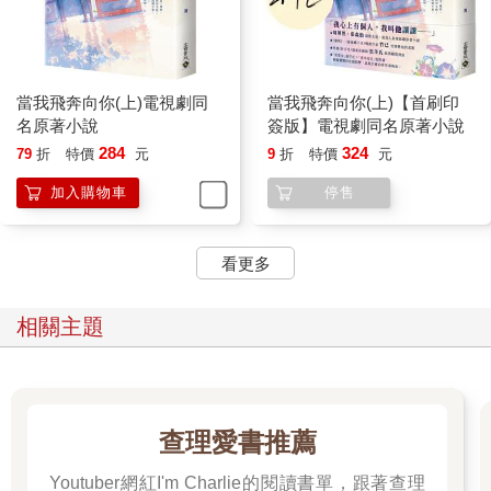
桑延的眸色烏黑，像是外頭漫長無垠的夜。
「你的確沒有騙我的理由。雖然這行為不是我可以控制的，但我
還是要跟你說聲抱歉。」溫以凡想了想，認真地說：「以後如果
還有這種事情，你直接揍我一拳就可以了。」
當我飛奔向你(上)電視劇同
當我飛奔向你(上)【首刷印
「……」
名原著小說
簽版】電視劇同名原著小說
溫以凡想了半天，最後還提醒桑延：「你要保護好自己。」
284
324
79
折
特價
元
9
折
特價
元
說完一大串話之後，溫以凡回到房間。她關上門，靠在門板上站
著，思考了一會兒自己剛剛亂七八糟說了些什麼。一一回想完，
加入購物車
停售
覺得沒什麼問題之後，溫以凡才回過神來。
她躺在床上，盯著天花板，想著桑延剛剛指的位置，似乎是他臉
上梨渦的位置。
看更多
唉，不會是真的吧。但她大學四年夢遊了那麼多次，也沒聽哪個
室友說過，她夢遊會主動做出抱人親人的舉動啊……但她以前，
相關主題
的確非常喜歡桑延的那個梨渦。
溫以凡現在也不怎麼肯定了。
她覺得自己的腦子就像是漿糊般糊成一團又一團，什麼都無法思
考。良久後，溫以凡猛地坐了起來，搬起梳妝台前的椅子，放到
房門前。
查理愛書推薦
接下來幾天，溫以凡每天醒來的第一反應，就是看看椅子是否還
在原來的地方。就這麼緊張了一段時間，確定沒什麼異常之後，
Youtuber網紅I'm Charlie的閱讀書單，跟著查理