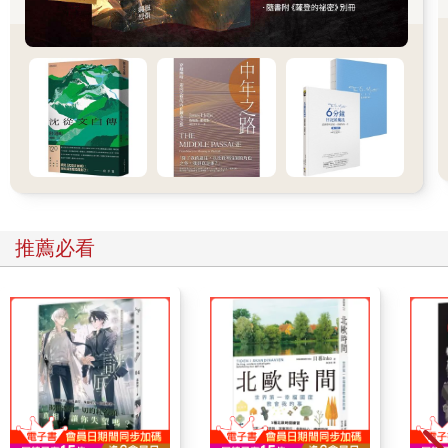
前幾次，溫以凡都是跟著趙媛冬，或是大伯和奶奶一起來的。那
時都是直接被他們開車送過去，這還是她第一次自己坐車過來。
位置離市區頗遠，坐公車往返要四、五個小時。
下了車之後，還得走大約一公里的路程。這片區域周圍在施工，
道路滿是坑洞；沒有專門的停車位，所以車也停得亂七八糟。
溫以凡順著手機地圖指示的方向走。到墓園後，她在櫃台簡單地
登記了一下，便進去納骨塔中。
走廊漫長到像是沒有盡頭，兩側看過去，是高而長排的櫃子，裝
著數不清的逝者的靈魂。溫以凡沉默地走著，直到其中一排前才
停下。
她走了進去，緩慢地找到溫良哲三個字，距離上一次來見他，也
推薦必看
忘了已經過去多少歲月。
溫以凡盯著名字，看了好半天，才輕聲喊道：「爸爸……霜降回
來了。」
是得不到任何回應的呼喚。
那時候，溫以凡總覺得不敢相信。明明前些時候還活生生的人，
為什麼突然就變成冷冰冰的屍體。那個高高壯壯的父親，不知是
被施了什麼魔法，被縮小了，裝進這個小小的盒子之中。從此再
也不會說話。
她總覺得是一場夢，醒來就沒事了。可這惡夢卻一直持續著，無