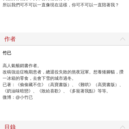
所以我們可不可以一直像現在這樣，你可不可以一直陪著我？
作者
竹已
高人氣暢銷書作者。
改稿強迫症晚期患者，總退役失敗的熬夜冠軍。想養矮腳貓，攢
一冰箱的零食，去會下雪的城市過冬。
已著：《偷偷藏不住》（高寶書版）、《難哄》（高寶書版）、
《奶油味暗戀》、《敗給喜歡》、《多寵著我點》等等。
微博：@小竹已
目錄