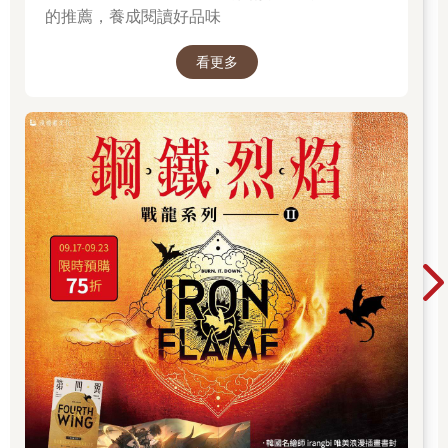
她的精神才放鬆下來。
的推薦，養成閱讀好品味
雖然無法證實桑延說的話是真是假，但溫以凡總覺得自己做了虧
心事。見到他的時候，心裡總有幾絲不知名的心虛和尷尬在徘
看更多
徊。
導致溫以凡覺得，比起從前，跟他相處起來好像多了點不自在的
感覺。但桑延彷彿毫不在意，像是沒發生過任何事情一樣，情緒
沒有絲毫異樣。也因此，溫以凡也不好表現得太過在意。
她只希望自己不會再夢遊，也不會再做出相同，甚至更誇張的行
為。
◇
臨近清明節那週，溫以凡提前跟主任調休。前一天晚上，不知怎
地，她怎麼都睡不太著，乾脆找了好幾部恐怖片，連著看了一整
晚。直到天快亮了，她才迷迷糊糊睡去。但睡了不到兩小時，又
自然醒來。
溫以凡爬起來洗漱，翻出衣櫃裡的黑T恤穿上，走出房間。她起得
比往常早得多，桑延應該還在睡覺。此時客廳空無一人。
外頭是陰天，房子裡的光線顯得暗沉。
溫以凡沒什麼胃口，只從冰箱裡拿了盒牛奶，很快就出門。
查查路線，溫以凡坐上附近的公車，前往南蕪郊區的墓園。