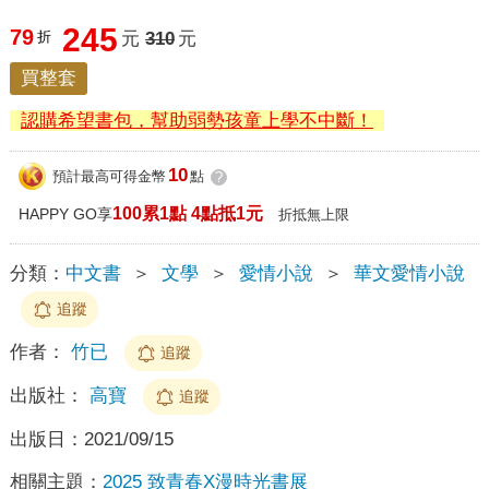
245
79
折
元
310
元
買整套
認購希望書包，幫助弱勢孩童上學不中斷！
10
預計最高可得金幣
點
?
100累1點 4點抵1元
HAPPY GO享
折抵無上限
分類：
中文書
＞
文學
＞
愛情小說
＞
華文愛情小說
追蹤
作者：
竹已
追蹤
出版社：
高寶
追蹤
出版日：
2021/09/15
相關主題：
2025 致青春X漫時光書展