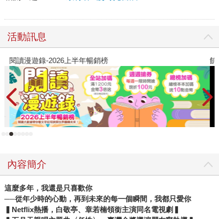
活動訊息
閱讀漫遊錄-2026上半年暢銷榜
飢
內容簡介
這麼多年，我還是只喜歡你
──從年少時的心動，再到未來的每一個瞬間，我都只愛你
▍Netflix熱播，白敬亭、章若楠領銜主演同名電視劇▍