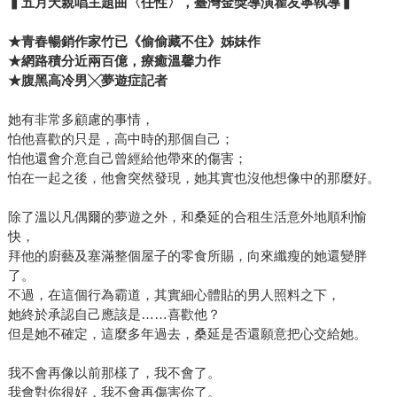
▍五月天親唱主題曲〈任性〉，臺灣金獎導演瞿友寧執導▍
★青春暢銷作家竹已《偷偷藏不住》姊妹作
★網路積分近兩百億，療癒溫馨力作
★腹黑高冷男╳夢遊症記者
她有非常多顧慮的事情，
怕他喜歡的只是，高中時的那個自己；
怕他還會介意自己曾經給他帶來的傷害；
怕在一起之後，他會突然發現，她其實也沒他想像中的那麼好。
除了溫以凡偶爾的夢遊之外，和桑延的合租生活意外地順利愉
快，
拜他的廚藝及塞滿整個屋子的零食所賜，向來纖瘦的她還變胖
了。
不過，在這個行為霸道，其實細心體貼的男人照料之下，
她終於承認自己應該是……喜歡他？
但是她不確定，這麼多年過去，桑延是否還願意把心交給她。
我不會再像以前那樣了，我不會了。
我會對你很好，我不會再傷害你了。