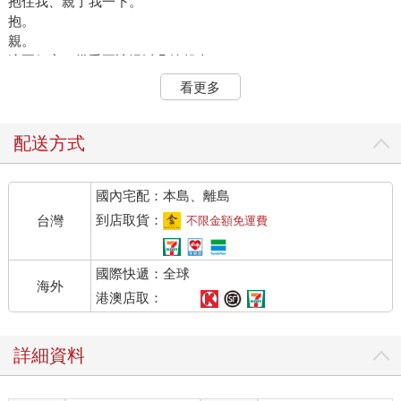
抱住我、親了我一下。
抱。
親。
這兩個字，幾乎要讓溫以凡燒起來了。
溫以凡能很清晰得感受到臉頰燒了起來，完全不受控制。她想平
看更多
復一下心情，想努力靜下心來，鎮定分析這件事情的可能性。然
後迅速給他一個合適的回答。
但桑延根本不給她這個時間。他的目光還放在她身上，吊兒郎當
配送方式
道：「不是，妳怎麼還臉紅了？」
溫以凡淡定地說：「喔，紅了嗎？」
國內宅配：本島、離島
像發現了新大陸一樣，桑延打量著她：「是啊。」
「可能是我今晚吃的東西太辣了吧，」溫以凡面不改色地找理
到店取貨：
台灣
不限金額免運費
由，說話也不慌不忙地，「剛剛我朋友也說我臉很紅。」
桑延扯了一下唇角，看上去明顯不信：「原來如此。」
國際快遞：全球
溫以凡也不管他信不信，現在應付應付他就足夠了。衝擊一過，
海外
她再一細想，又覺得桑延說的這句話不太對勁。
港澳店取：
如果他單說抱了一下，溫以凡還覺得可能是真的，畢竟這行為的
難度不大。但加上親……溫以凡覺得自己夢遊起來把他打了一
詳細資料
頓，都比他說的這句話可能。
「這件事你是不是說的……」溫以凡聲線細細地，斟酌了一下用
詞，「稍微誇張了一點？我可能只是夢遊時不小心撞到你，然後