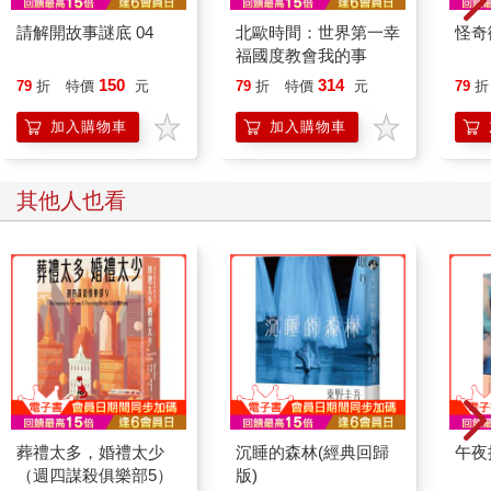
論怎麼掙扎都無法醒來。
請解開故事謎底 04
北歐時間：世界第一幸
怪奇
溫以凡站在原地，沉默了很長一段時間。她的視線一轉，突然察
福國度教會我的事
覺到靈牌上的灰塵，與隔壁的靈牌形成鮮明的對比。
看起來是很久沒有人來探望了。
150
314
79
折
特價
元
79
折
特價
元
79
折
趙媛冬有了新家庭，時間長了也許就幾年才來一次。奶奶跟大伯
加入購物車
加入購物車
一家都住在北榆，大概也不會特地過來。
溫良哲的笑容被刻在牌位上，永遠定格在那一刻，不會再有其他
情緒。
其他人也看
溫以凡的眼眶漸漸發紅。她用力眨眨眼，伸手把灰塵一點一點地
擦乾淨。
到家時間比平時下班稍微早些。
溫以凡習慣性地往客廳和次臥看了一眼，桑延似乎還沒回來。她
收回視線，抬腳走進廚房。一整天下來，她都沒吃什麼東西，現
在胃裡餓得有點難受。
溫以凡先煮了點粥。她翻翻冰箱，拿點食材出來，打算隨便弄個
湯來配粥。
打開水龍頭，溫以凡將絲瓜去皮，清洗乾淨。她低頭，拿起菜
刀，動作俐落乾脆地切成整齊的小塊，然後又從冰箱裡拿出一盒
葬禮太多，婚禮太少
沉睡的森林(經典回歸
午夜
魚餃，丟了一些下去。
（週四謀殺俱樂部5）
版)