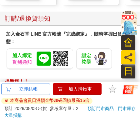
正準備回床上睡覺，她又想起一件事，轉身把椅子挪到門口，堵
住自己往外的唯一道路。
訂購/退換貨須知
淩晨兩點四十。
桑延打完最後一局遊戲，走到廚房翻了瓶冰水出來。他轉開瓶
加入金石堂 LINE 官方帳號『完成綁定』，隨時掌握出貨動
蓋，連續灌了好幾口，打算回房間時，突然聽到外面有聲音。
會
態：
他眼神一掃，抬腳往外走。恰好看到溫以凡從走廊出來，像是沒
察覺到他的身影一般，腳步不受影響。她的動作遲緩，表情也呆
員
滯異常，看上去就快要撞上旁邊的書櫃。桑延眉頭一皺，快步走
到她面前，伸手抵在她的腦袋前。
日
同時，溫以凡的額頭撞到他的手心上，動作定住。過了幾秒，溫
提醒您！！
以凡轉換方向，往沙發的方向走去。
桑延收回手，繼續喝水，邊注意著她的舉動。
金石堂及銀行均不會請您操作ATM! 如接獲電話要求您前往
跟上次一樣，溫以凡走到沙發旁坐下，盯著虛空之中發呆。
ATM提款機，請不要聽從指示，以免受騙上當！
桑延沒坐回平時的位子，走到她面前，隨意把旁邊的板凳拖過
退換貨須知：
來，大動作地坐下。
客廳的燈依然暗著，桑延沒特地去開燈。但窗外的月光照射進
**提醒您，鑑賞期不等於試用期，退回商品須為全新狀態**
來，再加上走廊上格外明亮的燈，現在室內也不顯黯淡。只是安
依據「消費者保護法」第19條及行政院消費者保護處公告之
靜得過分，只偶爾傳來桑延喝水的聲音。
「通訊交易解除權合理例外情事適用準則」，以下商品購買
不知過了多久，溫以凡眼眸垂下，像是現在才注意到旁邊的桑
後，除商品本身有瑕疵外，將不提供7天的猶豫期：