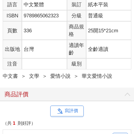
語言
中文繁體
裝訂
紙本平裝
有了一些肢體上的接觸。」
「噢，妳的意思就是，」桑延語氣悠悠地，直接戳破她，「我故
ISBN
9789865062323
分級
普通級
意抹黑妳。」
溫以凡立刻道：「我不是這個意思。」
商品規
頁數
336
25開15*21cm
「我也不是要指責妳。」桑延碎髮散落額前，神色悠哉，「但我
格
現在是被占便宜的那一方，妳總不能這麼反咬我一口吧？」
溫以凡完全沒有記憶，此時有種極強烈的啞巴吃黃連之感。她覺
適讀年
出版地
台灣
全齡適讀
得這句話實在不合理，忍不住說：「既然有這種事情，你怎麼沒
齡
跟我說過？」
注音
級別
「怎麼沒有？」桑延說，「但妳不是都說是特殊情況嗎？」
「……」
中文書
＞
文學
＞
愛情小說
＞
華文愛情小說
「我也不是這麼小心眼的人。」
這句話讓溫以凡稍微愣了一下，回想起從趙媛冬那邊回來的第二
天早上，醒來後收到桑延那個莫名其妙的豎大拇指表情。
商品評價
溫以凡沉默下來，也開始懷疑自我了。
桑延很跩地補刀：「不過這算什麼。」
溫以凡抬頭。
寫評價
「日有所思，夜有所夢──」桑延拉長語尾，又吐出一個字，
「遊？」
（共
1
則好評）
溫以凡忍了忍：「我可以問你一個問題嗎？」