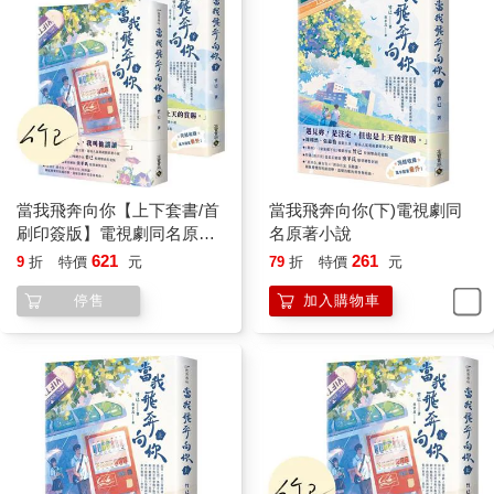
「我不會碰到你的。」溫以凡好脾氣地說，「我只是覺得你說的
這個可能性有點低，想證實一下。這樣你接下來住在這裡的時
候，才會覺得自己的人身安全是有保障的。」
「……」
溫以凡看他：「你可以站起來一下嗎？」
桑延靠在沙發背上，稍稍仰頭，自顧自地看了她半晌。他倒也沒
多說什麼，把手機放到一邊，像是妥協般地站了起來。
兩人的處境在一瞬間顛倒。
當我飛奔向你【上下套書/首
當我飛奔向你(下)電視劇同
桑延高她差不多一個頭，她的腦袋恰好在他下顎的位置。順著他
刷印簽版】電視劇同名原著
名原著小說
的舉動，溫以凡的目光從下往上，從低頭看他變成仰頭。這角
小說
621
261
9
折
特價
元
79
折
特價
元
度，感覺根本無法碰到他所說的地方。
「看吧。」溫以凡盯著他的唇角，立刻鬆了口氣，「我根本碰不
停售
加入購物車
到，所以是不是哪裡有誤會……除非是我踮腳，或者是你低頭
──」
溫以凡邊說邊抬眼，撞入他的視線之中。
她表情微愣，這才發現兩人的距離在不知不覺間拉近。
場面靜滯。
仿佛下一秒，眼前的男人就要順著她所說的那樣低下頭。
溫以凡別開視線，心跳莫名加快。她抿抿唇，往後退了一步，不
再糾結於此：「不過這也只是我的猜測。」