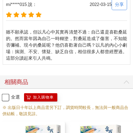
桑延：「說。」
分享
mi*****015 說：
2022-03-15
他剛說這個情況的時候，溫以凡就想問這個問題，但又覺得這個
問題很尷尬，會把現在的局面推到一個更尷尬的境界，所以溫以
凡忍著不提。但現在還是被他的態度逼得忍不住了。
「我親你哪裡……」
雖不願承認，但以凡心中其實再清楚不過：自己還是喜歡桑延
桑延神色一頓。
的。然而當年因為自己一時糊塗，對桑延造成了傷害，不知能
曖昧似乎順著這句話融進空氣之中，再一絲絲地發酵，擴散開
否彌補。現今的桑延呢？他仍喜歡著自己嗎？以凡的內心小劇
來。
場：揣測、不安、懷疑、缺乏自信，相信很多人都曾經歷過。
話一出來，溫以凡也有點後悔了。但說出來的話就如同潑出來的
水，無法收回。她的大腦中繃緊了一條線，視線卻平和地放在他
身上，裝作在耐心等待的模樣。
桑延抬眸，隨意地指指自己右唇角的位置。
「怎麼了？」
相關商品
「你指的這個位置，以我們的身高差，我應該是──」溫以凡停了
兩秒，無法再說出那個詞，改口道，「碰不到的。」
全選
加入購物車
桑延直勾勾地盯著她看了一會兒，然後寬宏大量般地說：「好
吧，妳不承認也沒關係。」
※ 出版日十年以上商品需另下訂，調貨時間較長，無法與一般商品合
溫以凡突然站起來：「不然……」
併結帳，敬請見諒。
桑延抬頭。
下一刻，溫以凡又冒出一句：「我們事件重演一下？」
桑延笑了：「妳想借此占我第二次便宜？」