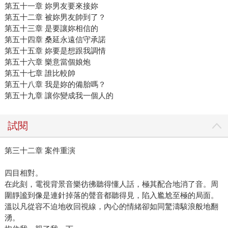
第五十一章 妳男友要來接妳
第五十二章 被妳男友帥到了？
第五十三章 是要讓妳相信的
第五十四章 桑延永遠信守承諾
第五十五章 妳要是想跟我調情
第五十六章 樂意當個娘炮
第五十七章 誰比較帥
第五十八章 我是妳的備胎嗎？
第五十九章 讓你變成我一個人的
試閱
第三十二章 案件重演
四目相對。
在此刻，電視背景音樂彷彿聽得懂人話，極其配合地消了音。周
圍靜謐到像是連針掉落的聲音都聽得見，陷入尷尬至極的局面。
溫以凡從容不迫地收回視線，內心的情緒卻如同驚濤駭浪般地翻
湧。