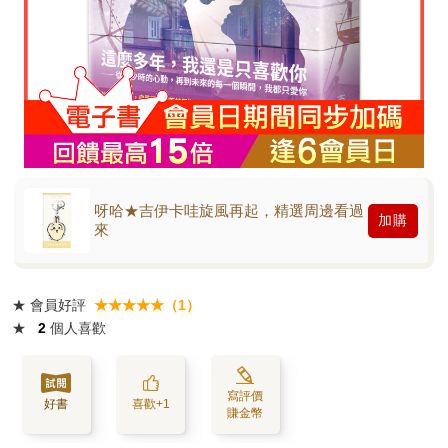
呀哈★吉伊卡哇旋風再起，精選周邊看過
加購
來
★
會員好評
★★★★★（1）
★
2
個人喜歡
寫評價
好書
喜歡+1
賺金幣