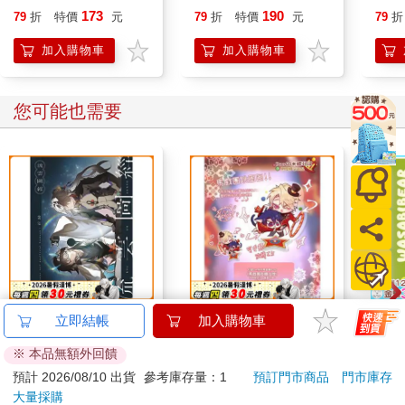
Flag 11. 那麼，就算無
173
190
79
折
特價
元
79
折
特價
元
79
折
法與我並肩前行，你還
會繼續相信我嗎？
加入購物車
加入購物車
您可能也需要
流雲圖經
《代號DH.》馬戲團旋
WAS
立即結帳
加入購物車
轉立牌
野餐S
※ 本品無額外回饋
辣椒
300
260
特價
元
特價
元
特價
預計 2026/08/10 出貨
參考庫存量：1
預訂門市商品
門市庫存
大量採購
加入購物車
加入購物車