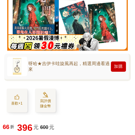
呀哈★吉伊卡哇旋風再起，精選周邊看過
加購
來
寫評價
喜歡+1
賺金幣
396
66
折
元
600
元