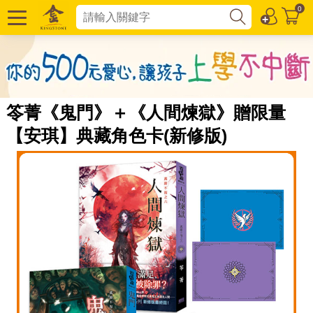
0
笭菁《鬼門》＋《人間煉獄》贈限量
【安琪】典藏角色卡(新修版)