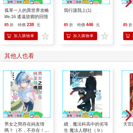
孤單一人的異世界攻略
我行讓我上(1)
踏上
life.16 遙遠故鄉的回憶
238
446
85
折
特價
元
85
折
特價
元
85
折
加入購物車
加入購物車
其他人也看
男女之間存在純友情
續．魔法科高中的劣等
天官
嗎？（不，不存在！）
生 魔法人聯社（９）