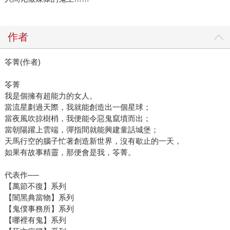
作者
笭菁(作者)
笭菁
我是個擁有超能力的女人。
當流星劃過天際，我就能創造出一個星球；
當夜風吹掠樹梢，我便能令惡鬼竄墳而出；
當朝陽躍上雲端，彈指間就能興建童話城堡；
天馬行空的腦子忙著創造新世界，沒有歇止的一天，
如果有故事精靈，那便會是我，笭菁。
代表作──
【萬節不復】系列
【闇黑典當物】系列
【鬼僕事務所】系列
【哪裡有鬼】系列