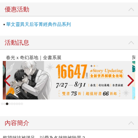
優惠活動
華文靈異天后笭菁經典作品系列
活動訊息
春光ｘ奇幻基地｜全書系展
閱
內容簡介
慾望就該被滿足，以愛為名就能被除罪？