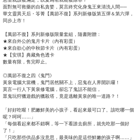
面對無可救藥的自私貪婪，莫言終究化身鬼王來清洗人間──
華文靈異天后・笭菁【萬節不復】系列新修版第五彈＆第六彈，
同步上市！
【萬節不復】系列新修版限量套組，隨書附贈：
★來自外公的鬼月卡片（內有彩蛋）
★來自欲心的中秋節卡片（內有彩蛋）
★【安琪】典藏角色透卡
數量有限，售完即止。
◎萬節不復之四《鬼門》
黃泉電腦大當機，鬼門居然關不上，惡鬼在人界開趴囉！
莫言一行人下黃泉修電腦，卻忘了鬼話不能信，
眾鬼玩狩獵遊戲的獵殺塔，竟是逃離黃泉的唯一道路？！
「好好吃喔！肥嫩鮮美的小孩子，看起來最可口了。該吃哪一個
呢？呵呵……」
「每個看起來都不錯啊，等一下看誰去廁所，就先吃那一個好
了！」
「只吃那些供品多沒意思，最美味的是這些鮮嫩的孩子啊……」