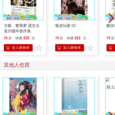
廿載．繁華夢 護玄出
叛逆玩家 02
刪掉
道20週年創作集
315
221
79
折
特價
元
79
折
特價
元
79
折
加入購物車
加入購物車
其他人也買