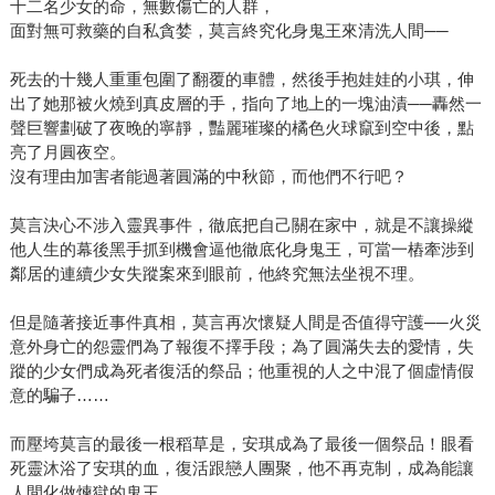
十二名少女的命，無數傷亡的人群，
面對無可救藥的自私貪婪，莫言終究化身鬼王來清洗人間──
死去的十幾人重重包圍了翻覆的車體，然後手抱娃娃的小琪，伸
出了她那被火燒到真皮層的手，指向了地上的一塊油漬──轟然一
聲巨響劃破了夜晚的寧靜，豔麗璀璨的橘色火球竄到空中後，點
亮了月圓夜空。
沒有理由加害者能過著圓滿的中秋節，而他們不行吧？
莫言決心不涉入靈異事件，徹底把自己關在家中，就是不讓操縱
他人生的幕後黑手抓到機會逼他徹底化身鬼王，可當一樁牽涉到
鄰居的連續少女失蹤案來到眼前，他終究無法坐視不理。
但是隨著接近事件真相，莫言再次懷疑人間是否值得守護──火災
意外身亡的怨靈們為了報復不擇手段；為了圓滿失去的愛情，失
蹤的少女們成為死者復活的祭品；他重視的人之中混了個虛情假
意的騙子……
而壓垮莫言的最後一根稻草是，安琪成為了最後一個祭品！眼看
死靈沐浴了安琪的血，復活跟戀人團聚，他不再克制，成為能讓
人間化做煉獄的鬼王……