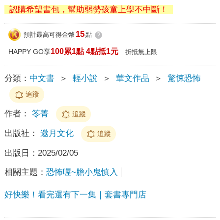
認購希望書包，幫助弱勢孩童上學不中斷！
15
預計最高可得金幣
點
?
100累1點 4點抵1元
HAPPY GO享
折抵無上限
分類：
中文書
＞
輕小說
＞
華文作品
＞
驚悚恐怖
追蹤
作者：
笭菁
追蹤
出版社：
邀月文化
追蹤
出版日：
2025/02/05
相關主題：
恐怖喔~膽小鬼慎入
好快樂！看完還有下一集｜套書專門店