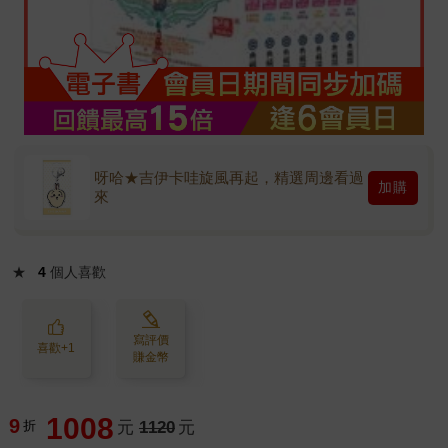
呀哈★吉伊卡哇旋風再起，精選周邊看過
加購
來
★
4
個人喜歡
寫評價
喜歡+1
賺金幣
1008
9
折
元
1120
元