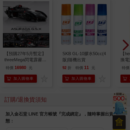
【預購27年5月暫定】
SKB GL-10膠水50cc(4
【he
threeMega閃電霹靂車
版)隨機出貨
換電
VA Hi-SPEC UNITED
16980
11
特價
元
92
折
特價
元
特價
阿斯拉 G.S.X RS
SIREN 黑色限定
加入購物車
加入購物車
訂購/退換貨須知
加入金石堂 LINE 官方帳號『完成綁定』，隨時掌握出貨動
會
態：