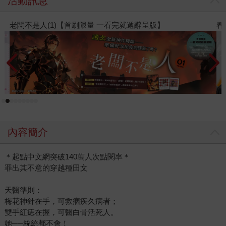
活動訊息
春光ｘ奇幻基地｜全書系展
閱
內容簡介
＊起點中文網突破140萬人次點閱率＊
罪出其不意的穿越種田文
天醫準則：
梅花神針在手，可救痼疾久病者；
雙手紅痣在握，可醫白骨活死人。
她──統統都不會！