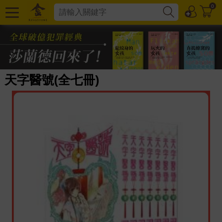
0
天字醫號(全七冊)