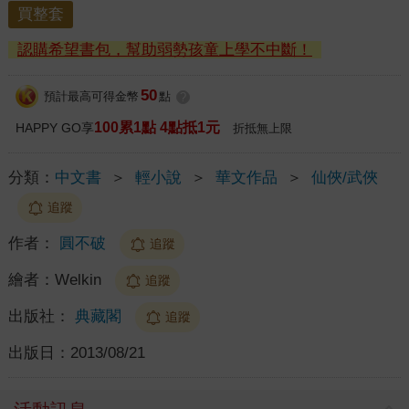
買整套
認購希望書包，幫助弱勢孩童上學不中斷！
50
預計最高可得金幣
點
?
100累1點 4點抵1元
HAPPY GO享
折抵無上限
分類：
中文書
＞
輕小說
＞
華文作品
＞
仙俠/武俠
追蹤
作者：
圓不破
追蹤
繪者：
Welkin
追蹤
出版社：
典藏閣
追蹤
出版日：
2013/08/21