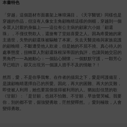
本書特色
「穿越」這個題材市面書架上琳琅滿目，《天字醫號》同樣也是
穿越的作品，但沒有人像女主角顧晚晴這樣的倒楣，穿越到一個
令眾人討厭的身軀上——這位有公主病的顧家六小姐「顧還
珠」，不僅仗勢欺人，還搶奪了堂姐喜愛之人。因為疼愛她的家
主過世，失勢的顧還珠被驅離了本家。失去天醫資格與家族庇護
的顧晚晴，不斷遭受他人欺凌，但是她的不屈不撓、真心待人的
處事態度，扭轉眾人對顧還珠根深蒂固的負評，也讓與她交惡的
男角們一一為她動心：一個貼心關懷，一個默默守護，一顆芳心
早已暗許，卻又出現另一個讓人措手不及的情敵？！
然而，愛，不是你爭我奪。在作者的描寫之下，愛是呵護備至，
是讓顧晚晴選擇自己的所愛。因此，再大的困難、再大的災難，
即使被人利用，她也要當個值得被利用的人。猶如彭佳慧的歌
《甘願》：「是甘願，也就不怕難。不甘願，早放聲哭喊。我要
你，別的都不管，倔強變勇敢，茫然變釋然。」愛到極致，人會
變得勇敢。