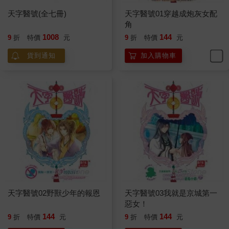
天字醫號(全七冊)
天字醫號01穿越成炮灰女配
角
1008
144
9
折
特價
元
9
折
特價
元
貨到通知
加入購物車
天字醫號02野獸少年的報恩
天字醫號03我就是京城第一
惡女！
144
144
9
折
特價
元
9
折
特價
元