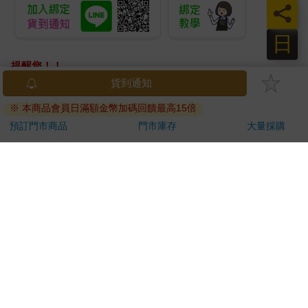
員
日
提醒您！！
金石堂及銀行均不會請您操作ATM! 如接獲電話要求您前往
貨到通知
ATM提款機，請不要聽從指示，以免受騙上當！
※ 本商品會員日滿額金幣加碼回饋最高15倍
退換貨須知：
預訂門市商品
門市庫存
大量採購
**提醒您，鑑賞期不等於試用期，退回商品須為全新狀態**
依據「消費者保護法」第19條及行政院消費者保護處公告之
「通訊交易解除權合理例外情事適用準則」，以下商品購買
後，除商品本身有瑕疵外，將不提供7天的猶豫期：
易於腐敗、保存期限較短或解約時即將逾期。（如：生
鮮食品）
依消費者要求所為之客製化給付。（客製化商品）
報紙、期刊或雜誌。（含MOOK、外文雜誌）
經消費者拆封之影音商品或電腦軟體。
非以有形媒介提供之數位內容或一經提供即為完成之線
上服務，經消費者事先同意始提供。（如：電子書、電