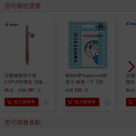
您可能也需要
百樂健握原子筆
哆啦A夢Supercard悠
百樂果
0.5PURE聯名 頂級白
遊卡-偷看一下【受託
聯名
桃(限量)
代銷】
187
150
85
折
特價
元
特價
元
84
折
加入購物車
加入購物車
您可能會喜歡