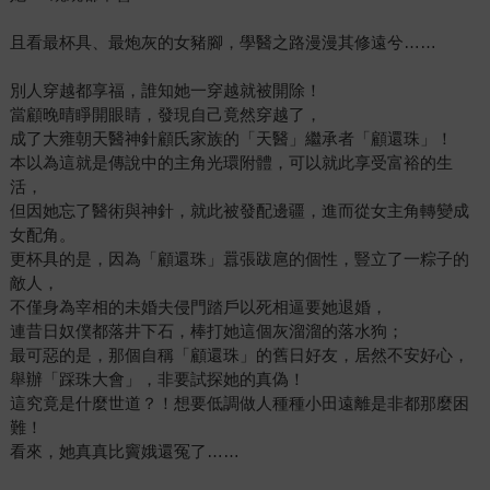
且看最杯具、最炮灰的女豬腳，學醫之路漫漫其修遠兮……
別人穿越都享福，誰知她一穿越就被開除！
當顧晚晴睜開眼睛，發現自己竟然穿越了，
成了大雍朝天醫神針顧氏家族的「天醫」繼承者「顧還珠」！
本以為這就是傳說中的主角光環附體，可以就此享受富裕的生
活，
但因她忘了醫術與神針，就此被發配邊疆，進而從女主角轉變成
女配角。
更杯具的是，因為「顧還珠」囂張跋扈的個性，豎立了一粽子的
敵人，
不僅身為宰相的未婚夫侵門踏戶以死相逼要她退婚，
連昔日奴僕都落井下石，棒打她這個灰溜溜的落水狗；
最可惡的是，那個自稱「顧還珠」的舊日好友，居然不安好心，
舉辦「踩珠大會」，非要試探她的真偽！
這究竟是什麼世道？！想要低調做人種種小田遠離是非都那麼困
難！
看來，她真真比竇娥還冤了……