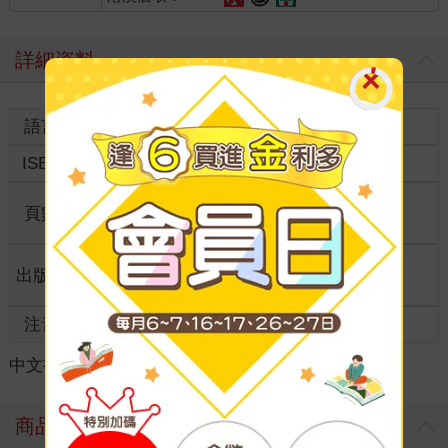
詳細資料
語言
中文繁體
裝訂
紙本平裝
ISBN
9789862713808
分級
普通級
商品規
頁數
288
25開15*21cm
格
適讀年
出版地
台灣
全齡適讀
齡
注音
級別
中文書
＞
輕小說
＞
華文作品
＞
仙俠/武俠
商品評價