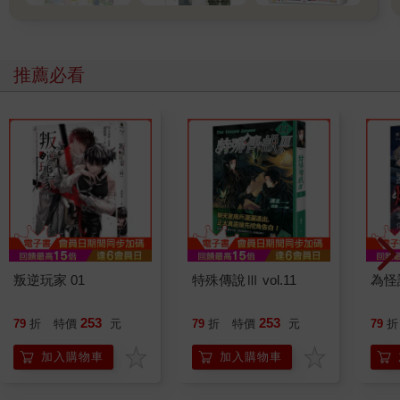
推薦必看
叛逆玩家 01
特殊傳說Ⅲ vol.11
為怪
253
253
79
折
特價
元
79
折
特價
元
79
折
加入購物車
加入購物車