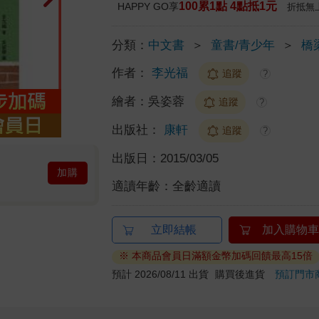
100累1點 4點抵1元
HAPPY GO享
折抵無
分類：
中文書
＞
童書/青少年
＞
橋
作者：
李光福
追蹤
?
繪者：
吳姿蓉
追蹤
?
出版社：
康軒
追蹤
?
出版日：
2015/03/05
加購
適讀年齡：
全齡適讀
立即結帳
加入購物車
※ 本商品會員日滿額金幣加碼回饋最高15倍
預計 2026/08/11 出貨
購買後進貨
預訂門市