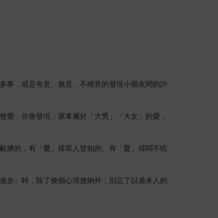
多事，或是有意、無意、不經意的發現小朋友間的許
發覺，你會發現：原本屬於「大男」「大女」的愛，
靦腆的，有「愛」得眾人皆知的、有「愛」得悶不吭
進步」時，除了換個心境接納外，別忘了以過來人的