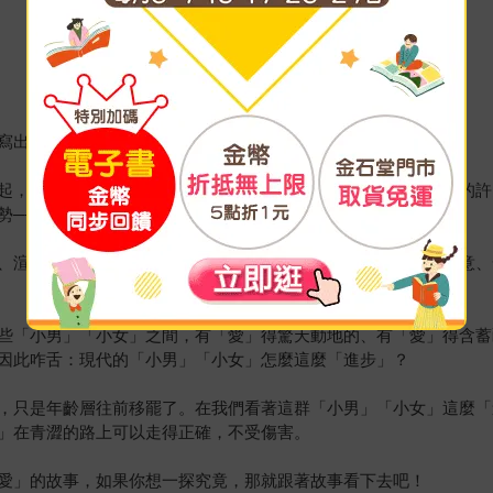
寫出適合小朋友閱讀的作品，我也很積極的尋找創作題材。
起，在相處的過程中，可以有意、無意、不經意的知道小朋友間的許
勢──小朋友間的許多事、許多祕密，都可以變成寫作的題材。
、渲染，男女之間的「愛」不再是大人的專利。如果刻意的去留意、
些「小男」「小女」之間，有「愛」得驚天動地的、有「愛」得含蓄
因此咋舌：現代的「小男」「小女」怎麼這麼「進步」？
，只是年齡層往前移罷了。在我們看著這群「小男」「小女」這麼「
」在青澀的路上可以走得正確，不受傷害。
愛」的故事，如果你想一探究竟，那就跟著故事看下去吧！