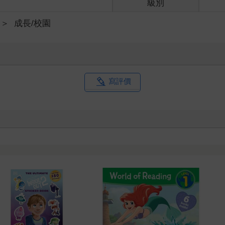
級別
＞
成長/校園
寫評價