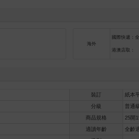
國際快遞：
海外
港澳店取：
裝訂
紙本
分級
普通
商品規格
25開1
適讀年齡
全齡