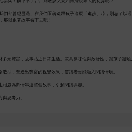
他雲柔面前下不了台。到底彥文要如何擺脫耀天的捉弄呢？
我們都曾經歷過。在我們看著這群孩子這麼「進步」時，別忘了以過
，那就跟著故事看下去吧！
題材多元豐富，故事貼近日常生活。兼具趣味性與啟發性，讓孩子體驗
人物造型，營造出豐富的視覺效果，使讀者更能融入閱讀情境。
女生相處為劇情串連整個故事，引起閱讀興趣。
力與思考力。