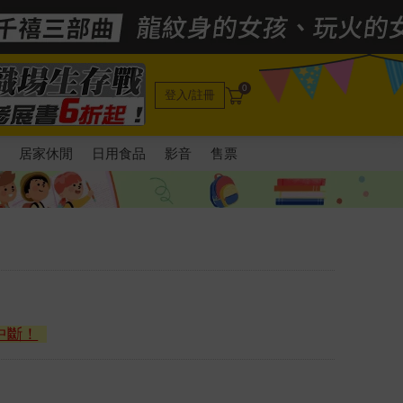
0
登入/註冊
電
居家休閒
日用食品
影音
售票
中斷！