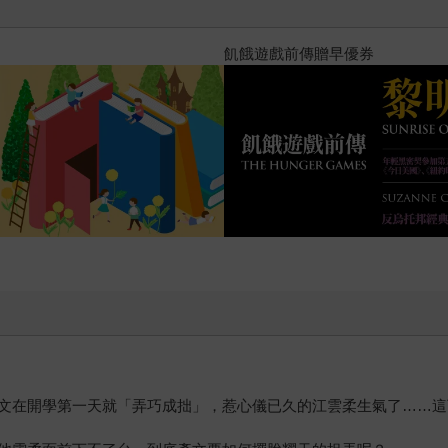
？（限量作者親簽版）
PUGO噗果聰明書包開學季預購
文在開學第一天就「弄巧成拙」，惹心儀已久的江雲柔生氣了……這