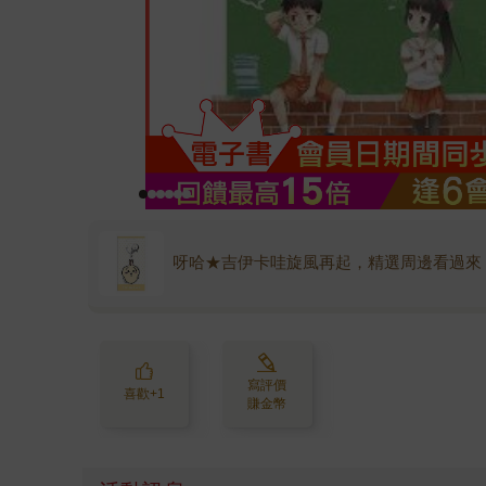
呀哈★吉伊卡哇旋風再起，精選周邊看過來
寫評價
喜歡+1
賺金幣