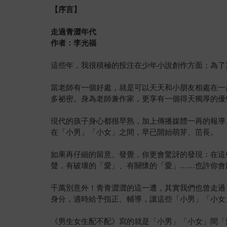
【序言】
走過青澀年代
作者：李光福
這些年，我很積極的投注在少年小說創作方面；為了
當老師有一個好處，就是可以天天和小朋友相處在一
多祕密。身為老師兼作家，更享有一個得天獨厚的優
現代的孩子身心都很早熟，加上傳播媒體一再的報導
在「小男」「小女」之間，早已開始萌芽、茁長。
如果再仔細的留意、發覺，你更會驚訝的發現：在這
聲，有破壞的「愛」、有關懷的「愛」……也許你會
千萬別意外！青青澀澀的這一遭，其實我們也曾走過
身分，適時給予指正、輔導，讓這些「小男」「小女
《男生女生配不配》寫的就是「小男」「小女」間「