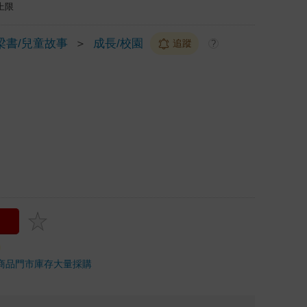
上限
梁書/兒童故事
＞
成長/校園
追蹤
?
商品
門市庫存
大量採購