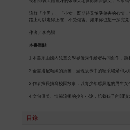
長相帥氣又體育好的張耀天老喜歡陷害彥文，常常讓
這群「小男」、「小女」既期待又怕受傷害的心情，
路上可以走得正確，不受傷害。如果你也想一探究竟
作者／李光福
本書重點
1.本書系由國內兒童文學界優秀作繪者共同創作，
2.全書搭配精緻的插圖，呈現故事中的精采場景和
3.作者擅長描寫校園故事，以青少年感興趣的男生
4.文句優美、情節流暢的少年小說，培養孩子的閱讀
目錄