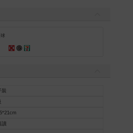
全球
平裝
級
5*21cm
適讀