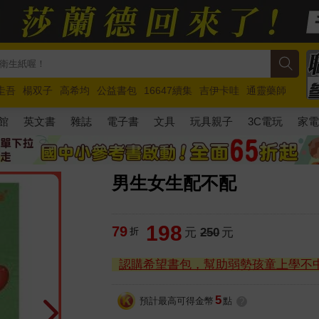
圭吾
楊双子
高希均
公益書包
16647續集
吉伊卡哇
通靈藥師
路邊攤新作
馬斯克
玩具總動員5
超慢跑
館
英文書
雜誌
電子書
文具
玩具親子
3C電玩
家
男生女生配不配
198
79
折
元
250
元
認購希望書包，幫助弱勢孩童上學不
5
預計最高可得金幣
點
?