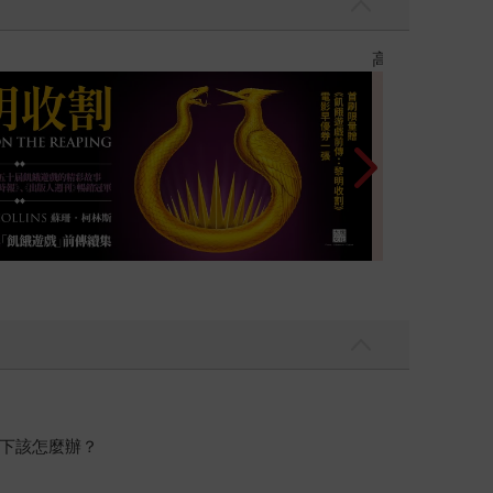
優惠
遠流童書展75折
下該怎麼辦？