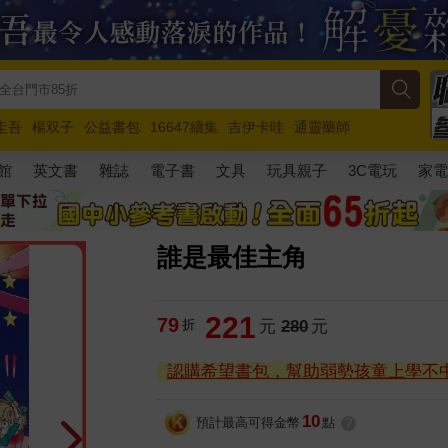
圭吾
楊双子
公益書包
16647續集
吉伊卡哇
通靈藥師
路邊攤新作
馬斯克
玩具總動員5
超慢跑
館
英文書
雜誌
電子書
文具
玩具親子
3C電玩
家
誰是最佳主角
221
79
折
元
280
元
認購希望書包，幫助弱勢孩童上學不
10
預計最高可得金幣
點
?