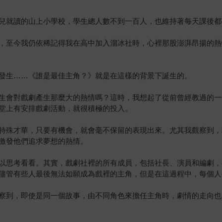
兒就讀的山上小學校，學生總人數不到一百人，也維持著每天課後都
，至今我仍依稀記得我在高中加入溜冰社時，心裡那股澎湃昂揚的熱
發生……《誰是最佳主角？》就是在這樣的背景下誕生的。
生會對戲劇產生那麼大的熱情嗎？這時，我想起了從前曾經教過的一
堂上有安排戲劇活動，就很積極的投入。
特殊才華，只要有機會，就會毫不保留的表現出來。尤其我觀察到，
激發他們追求夢想的熱情。
以思考看看。其實，戲劇社裡的所有成員，包括社長、演員和編劇，
儘管有些人最後無法如願成為戲裡的主角，但是在這過程中，每個人
察到，即使是同一個故事，由不同角色來擔任主角時，劇情的走向也