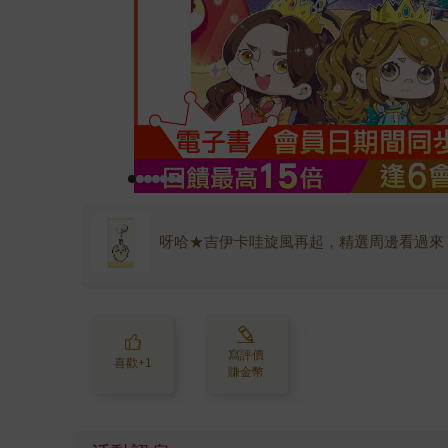
呀哈★吉伊卡哇旋風再起，精選周邊看過來
寫評價
喜歡+1
賺金幣