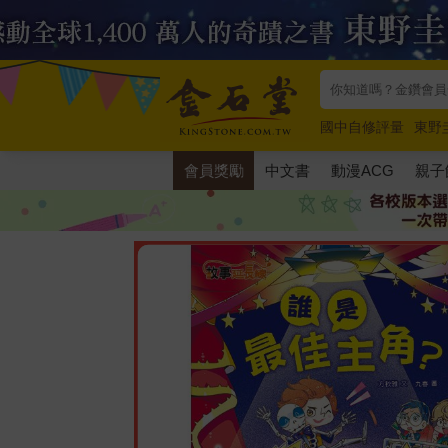
國中自修評量
東野
唯紅花綻放
奧德賽
會員獎勵
中文書
動漫ACG
親子