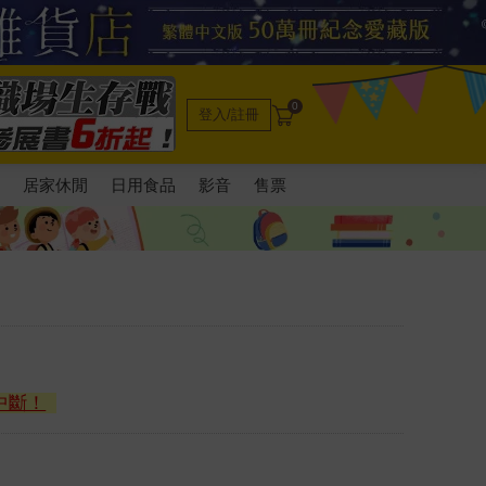
0
登入/註冊
電
居家休閒
日用食品
影音
售票
中斷！