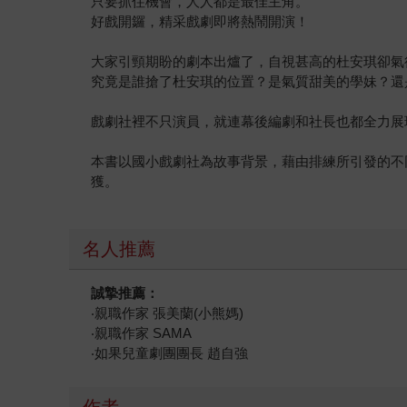
只要抓住機會，人人都是最佳主角。
好戲開鑼，精采戲劇即將熱鬧開演！
大家引頸期盼的劇本出爐了，自視甚高的杜安琪卻氣
究竟是誰搶了杜安琪的位置？是氣質甜美的學妹？還
戲劇社裡不只演員，就連幕後編劇和社長也都全力展
本書以國小戲劇社為故事背景，藉由排練所引發的不
獲。
名人推薦
誠摯推薦：
‧親職作家 張美蘭(小熊媽)
‧親職作家 SAMA
‧如果兒童劇團團長 趙自強
作者