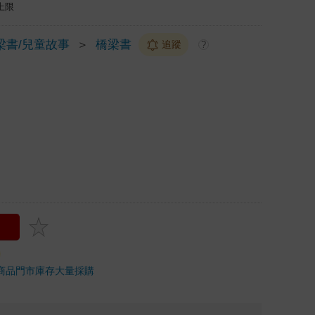
上限
梁書/兒童故事
＞
橋梁書
追蹤
?
商品
門市庫存
大量採購