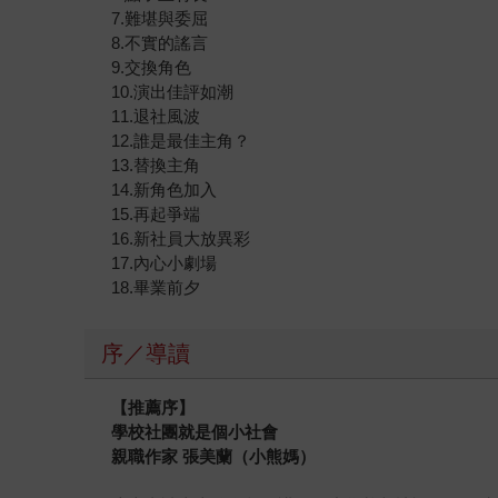
7.難堪與委屈
8.不實的謠言
9.交換角色
10.演出佳評如潮
11.退社風波
12.誰是最佳主角？
13.替換主角
14.新角色加入
15.再起爭端
16.新社員大放異彩
17.內心小劇場
18.畢業前夕
序／導讀
【推薦序】
學校社團就是個小社會
親職作家 張美蘭（小熊媽）