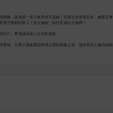
得跳腳，因為第一女主角竟然不是她！安琪怎肯善罷甘休，她誓言奪
是潛力無窮的新人？這次她能一如往常城位主角嗎？
現自己，希望成為眾人目光的焦點。
同爭端，引導小讀者體認同儕之間的相處之道。儘管有些人無法如願