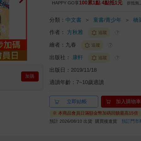
100累1點 4點抵1元
HAPPY GO享
折抵無
分類：
中文書
＞
童書/青少年
＞
橋
作者：
方秋雅
追蹤
?
繪者：
九春
追蹤
?
出版社：
康軒
追蹤
?
出版日：
2019/11/18
加購
適讀年齡：
7~10歲適讀
立即結帳
加入購物車
※ 本商品會員日滿額金幣加碼回饋最高15倍
預計 2026/08/10 出貨
購買後進貨
預訂門市