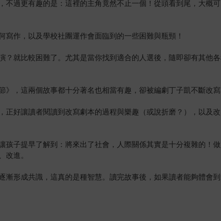
，不過更有趣的是：這裡的主角竟然不止一個！從頭看到尾，大概可
何寫作，以及學校社團運作會面臨到的一些困難與瓶頸！
演？就比較困難了。尤其是當你找到適合的人選後，隨即卻有其他各
節》，這兩個故事都十分著名也相當有趣，卻被編劇丁子凱不斷改寫
，正好讓讀者閱讀到改寫劇本的過程與樂趣（或說折磨？），以及改
讓孩子提早了解到：將來出了社會，人際關係其實是十分複雜的！做
、改進。
逐漸形成共識，這真的是種智慧。讀完故事後，如果讀者能夠體會到