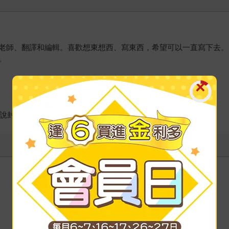
老師、翻譯和編輯。喜歡想東想西、寫東西，希望可以一直寫下去。
。
小說封面。目前定期為康軒兒童學習雜誌等定期繪製插圖、漫畫。