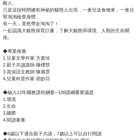
敵人。
只是這段時間總有神祕的貓熊人出現，一會兒送食物來，一會兒
幫淘淘檢查身體，
有一天，竟然帶走淘淘了！
一起認識大貓熊保育計畫，了解大貓熊與環境、人類的生命關
係。
◆專業推薦
1.兒童文學作家 方素珍
2.親子共讀講師 陳櫻慧
3.資深語文教師 陳麗雲
4.兒童科普作家 胡妙芬
◆融入12年國教課程綱要─108課綱重要議題
1.環境
2.生命
3.國際
4.閱讀素養
◆6歲以下適合親子共讀；7歲以上可以自行閱讀