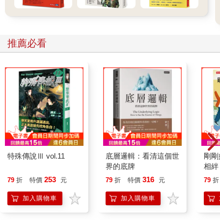
推薦必看
特殊傳說Ⅲ vol.11
底層邏輯：看清這個世
剛剛
界的底牌
相絆
要的
253
316
79
折
特價
元
79
折
特價
元
79
折
加入購物車
加入購物車