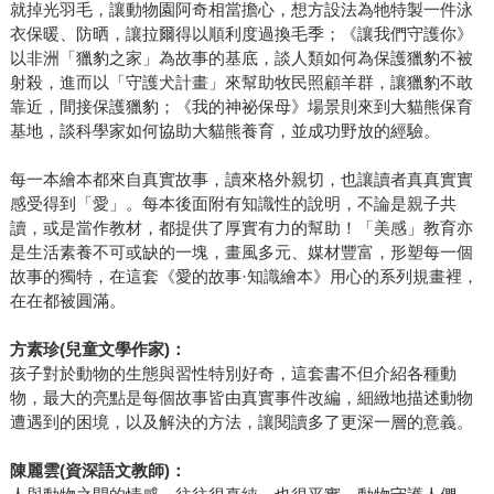
就掉光羽毛，讓動物園阿奇相當擔心，想方設法為牠特製一件泳
衣保暖、防晒，讓拉爾得以順利度過換毛季；《讓我們守護你》
以非洲「獵豹之家」為故事的基底，談人類如何為保護獵豹不被
射殺，進而以「守護犬計畫」來幫助牧民照顧羊群，讓獵豹不敢
靠近，間接保護獵豹；《我的神祕保母》場景則來到大貓熊保育
基地，談科學家如何協助大貓熊養育，並成功野放的經驗。
每一本繪本都來自真實故事，讀來格外親切，也讓讀者真真實實
感受得到「愛」。每本後面附有知識性的說明，不論是親子共
讀，或是當作教材，都提供了厚實有力的幫助！「美感」教育亦
是生活素養不可或缺的一塊，畫風多元、媒材豐富，形塑每一個
故事的獨特，在這套《愛的故事·知識繪本》用心的系列規畫裡，
在在都被圓滿。
方素珍(兒童文學作家)：
孩子對於動物的生態與習性特別好奇，這套書不但介紹各種動
物，最大的亮點是每個故事皆由真實事件改編，細緻地描述動物
遭遇到的困境，以及解決的方法，讓閱讀多了更深一層的意義。
陳麗雲(資深語文教師)：