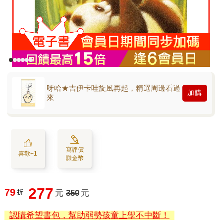
呀哈★吉伊卡哇旋風再起，精選周邊看過
加購
來
寫評價
喜歡+1
賺金幣
277
79
折
元
350
元
認購希望書包，幫助弱勢孩童上學不中斷！