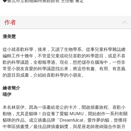
◆臺北市立動物園特展館館長 王怡敏 審定
作者
潘美慧
從小就喜歡科學，後來，又讀了生物學系。從事兒童科學雜誌總
編輯工作十幾年，不管是兒童或幼兒喜歡的科學題目，或是不喜
歡的科學議題，全都報導過。現在，想把儲存在腦海中，一些非
常受小朋友喜愛的科學議題找出來，將這些有趣、有用、有意義
的題目寫成書，介紹給喜歡科學的小朋友。
繪者簡介
喵伊
本名林宸伊。因為一張畫給老公的卡片，開啟插畫旅程。喜歡小
動物，尤其是貓咪！自從養了愛貓 MUMU，開始創作一系列有關
貓咪的作品。成立插畫品牌「Dreamfulcat」愛作夢的貓，曾獲得
中華區插畫獎／最佳品牌插畫銅獎，與星座老師唐綺陽合作新月