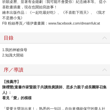
祈願桌曆、並著有金鐘劇〈我可能不會愛你〉紀念繪本等。 從小
喜歡畫插畫，現在也開始寫故事！
繪本出版作品：《一起吃最好吃》、《不喜歡下雨天》、《我才
不是膽小鬼》
FB 粉絲專頁／喵伊畫畫圖：www.facebook.com/dreamfulcat
目錄
1.我的神祕保母
2.知識大開箱
序／導讀
【推薦序】
陳櫻慧(童書作家暨親子共讀推廣講師、思多力親子成長團隊召集
人) ：
看見「愛」的模樣
「愛要大聲說出來！」熟悉的一句話，在向來傳統保守的華人社