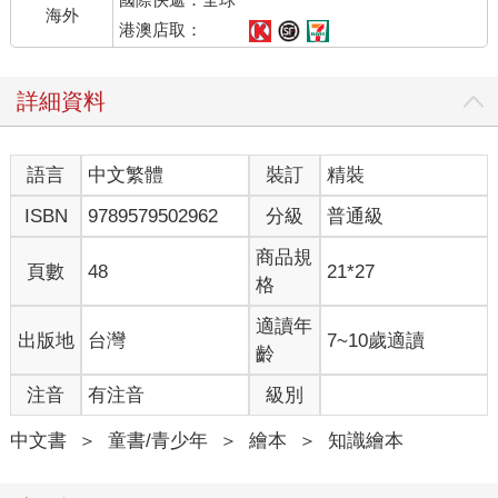
海外
港澳店取：
詳細資料
語言
中文繁體
裝訂
精裝
ISBN
9789579502962
分級
普通級
商品規
頁數
48
21*27
格
適讀年
出版地
台灣
7~10歲適讀
齡
注音
有注音
級別
中文書
＞
童書/青少年
＞
繪本
＞
知識繪本