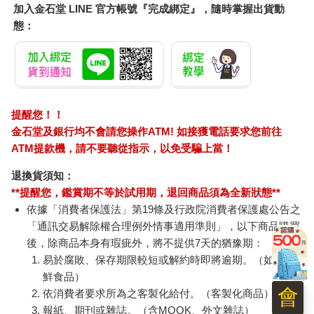
柯南-世紀末魔術師-雙
連同慾望澈底吞噬你
IM
語版DVD
（全）【特裝版】
500
IM0
300
580
特價
元
特價
元
特價
貨到通知
上市通知我
訂購/退換貨須知
加入金石堂 LINE 官方帳號『完成綁定』，隨時掌握出貨動
會
態：