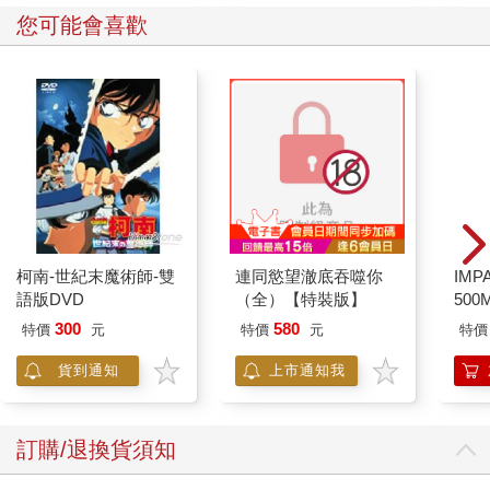
您可能也需要
PlayStation 矽膠 造型
【mamayo】像素黏土
迷你
收納包 隨身包 收納包
隨身組(15g)
小物收納 零錢包
620
199
78
折
特價
元
特價
元
9
折
DUALSHOCK
加入購物車
加入購物車
您可能會喜歡