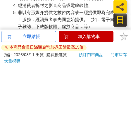
員
日
提醒您！！
金石堂及銀行均不會請您操作ATM! 如接獲電話要求您前往
立即結帳
加入購物車
ATM提款機，請不要聽從指示，以免受騙上當！
※ 本商品會員日滿額金幣加碼回饋最高15倍
退換貨須知：
預計 2026/08/11 出貨
購買後進貨
預訂門市商品
門市庫存
大量採購
**提醒您，鑑賞期不等於試用期，退回商品須為全新狀態**
依據「消費者保護法」第19條及行政院消費者保護處公告之
「通訊交易解除權合理例外情事適用準則」，以下商品購買
後，除商品本身有瑕疵外，將不提供7天的猶豫期：
易於腐敗、保存期限較短或解約時即將逾期。（如：生
鮮食品）
依消費者要求所為之客製化給付。（客製化商品）
報紙、期刊或雜誌。（含MOOK、外文雜誌）
經消費者拆封之影音商品或電腦軟體。
非以有形媒介提供之數位內容或一經提供即為完成之線