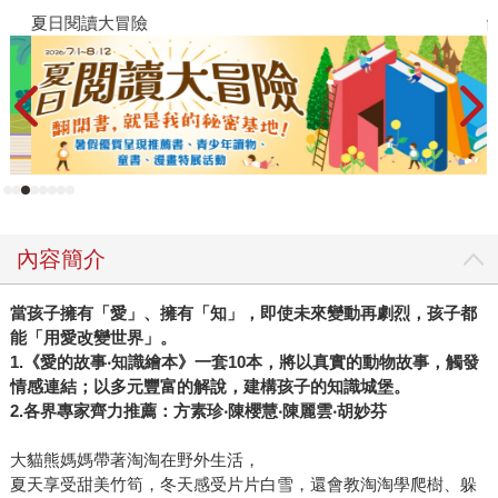
夏日閱讀大冒險
飢
內容簡介
當孩子擁有「愛」、擁有「知」，即使未來變動再劇烈，孩子都
能「用愛改變世界」。
1.《愛的故事‧知識繪本》一套10本，將以真實的動物故事，觸發
情感連結；以多元豐富的解說，建構孩子的知識城堡。
2.各界專家齊力推薦：方素珍‧陳櫻慧‧陳麗雲‧胡妙芬
大貓熊媽媽帶著淘淘在野外生活，
夏天享受甜美竹筍，冬天感受片片白雪，還會教淘淘學爬樹、躲