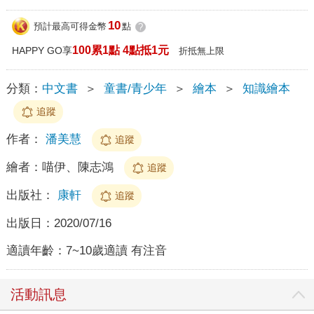
10
預計最高可得金幣
點
?
100累1點 4點抵1元
HAPPY GO享
折抵無上限
分類：
中文書
＞
童書/青少年
＞
繪本
＞
知識繪本
追蹤
作者：
潘美慧
追蹤
繪者：
喵伊、陳志鴻
追蹤
出版社：
康軒
追蹤
出版日：
2020/07/16
適讀年齡：
7~10歲適讀 有注音
活動訊息