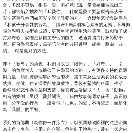
會，多麼不容易，很多「愛」不好意思說；當開始練習說出口
時，卻常陷入抽象的「我愛你」。什麼是愛？要怎麼告訴孩子
愛？甚至教他們如何愛？親子教養的方向，近幾年來慢慢調整為
「和孩子分享愛的行為」；隨著108課綱核心素養的定義，不再侷
限於學科與技術的成績，更著重學習與生活的關係，鼓勵孩子保
持好奇心，儲備更多自主學習的能力，透過實踐力行來彰顯學
習。這份學習責任，需要陪伴者的共同參與、成長，藉由「共
讀」─就是最好的方法。
卸下「教導」的角色，我們可以從「陪伴」、「好奇」、「引
導」的角度切入，協助孩子在學習的道路上，有更多支持的資源
與力量，順利跨越理解的學習階梯，讓學問及生活素養的養成更
紮實、穩健。作者溫柔的故事敘述，背後有堅強的科學、生活、
自然等知識作為骨架與支撐，從真實生活擷取「人」與「動物」
相處的案例，呈現「愛與關懷」，藉由故事傳遞給孩子，真正做
到「分享愛的行為」，讓看似「抽象」的愛，不再空泛，而是化
為「具體」的面貌。
系列的首部曲《為你做一件泳衣》，以英國動物園裡的洪堡企鵝
為主角，名為「拉爾」的企鵝，每年到了換毛季，常在一天之內