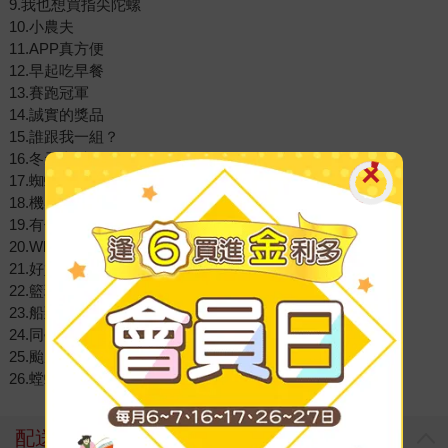
9.我也想買指尖陀螺
10.小農夫
11.APP真方便
12.早起吃早餐
13.賽跑冠軍
14.誠實的獎品
15.誰跟我一組？
16.冬天真討厭
17.蜘蛛小蟲子
18.機器人幫幫忙
19.有借不還，再借很難
20.Why博士的新髮型
21.好好下棋
22.籃球夢
23.船到橋頭直不了
24.同學愛
25.颱風來不來？
26.螳螂俠
配送方式