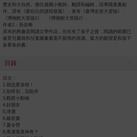
歷史和大自然。擔任過國小教師、翻譯和編輯，現專職童書創
作。譯有《嬰幼兒的讀寫發展》，著有《臺灣史前大冒險》、
《博物館大冒險1》、《博物館大冒險2》。
作者2：吳佐晰
原本的興趣是閱讀文學作品，但在有了孩子之後，閱讀的範圍已
被育兒書籍和兒童圖畫書毫不留情的填滿。最大的願望是和孩子
各看各的書。
目錄
目次：
1.我也要放假！
2.划呀划，划龍舟
3.觀察小動物
4.好朋友
5.淨灘
6.聽音樂
7.夏令營
8.果凍筆真神奇？