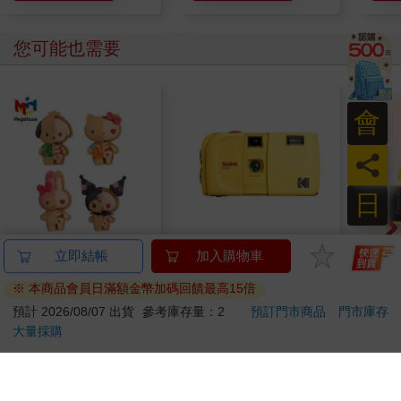
您可能也需要
會
員
日
盒裝4款 解體拼圖
【Kodak 柯達】EC35
【Cra
立即結帳
加入購物車
FANTASY 三麗鷗 Mix
經典復古 35mm 底片
蠟筆
※ 本商品會員日滿額金幣加碼回饋最高15倍
熱帶櫻桃系列 立體拼
相機
TC
1510
1699
84
折
特價
元
特價
元
特價
2199
圖 盒玩 公仔 模型 凱
預計 2026/08/07 出貨
參考庫存量：2
預訂門市商品
門市庫存
蒂貓 酷洛米 帕恰狗 美
大量採購
加入購物車
加入購物車
樂蒂 KAITAI
您可能會喜歡