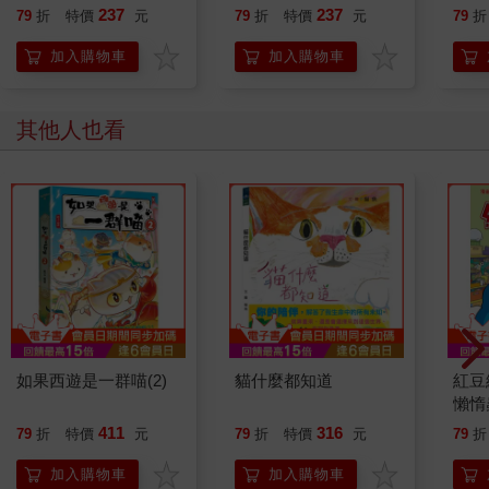
237
237
79
折
特價
元
79
折
特價
元
79
折
加入購物車
加入購物車
其他人也看
如果西遊是一群喵(2)
貓什麼都知道
紅豆
懶惰
411
316
79
折
特價
元
79
折
特價
元
79
折
加入購物車
加入購物車