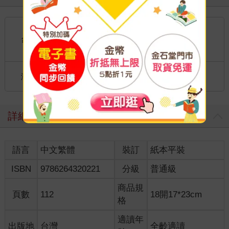
國內宅配：本島、離島
到店取貨：
台灣
不限金額免運費
國際快遞：全球
海外
港澳店取：
詳細資料
語言
中文繁體
裝訂
紙本平裝
ISBN
9786264320221
分級
普通級
商品規
頁數
112
18開17*23cm
格
適讀年
出版地
台灣
全齡適讀