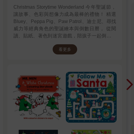
Christmas Storytime Wonderland 今年聖誕節，
讓故事、色彩與想像力成為最棒的禮物！ 精選
Bluey、Peppa Pig、Paw Patrol、迪士尼、尋找
威力等經典角色的聖誕繪本與倒數日曆， 從閱
讀、貼紙、著色到迷宮遊戲，陪孩子一起倒數歡
樂的 25 天。 打開每一頁、每一扇小門，都是滿
看更多
滿的驚喜與節慶溫度， Read it, Play it, Feel the
Christmas Magic！ 即日起~2026/1/5參展商品好
康79折~~