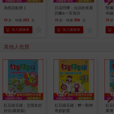
為怪談點燈 1
日花閃爍：台語的美麗
腎臟
詞彙&一百首詩
40
就告
253
356
79
折
特價
元
79
折
特價
元
79
折
加入購物車
加入購物車
其他人也買
紅豆綠豆碰：交朋友好
紅豆綠豆碰：孵一顆神
紅豆
好玩(最新版)
奇妙妙蛋
業簿