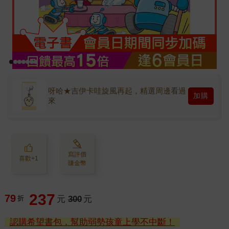
呀哈★吉伊卡哇旋風再起，精選周邊看過
加購
來
寫評價
喜歡+1
賺金幣
237
79
折
元
300
元
認購希望書包，幫助弱勢孩童上學不中斷！