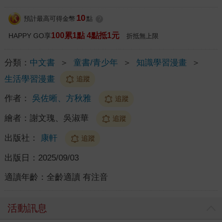
10
預計最高可得金幣
點
?
100累1點 4點抵1元
HAPPY GO享
折抵無上限
分類：
中文書
＞
童書/青少年
＞
知識學習漫畫
＞
生活學習漫畫
追蹤
作者：
吳佐晰、方秋雅
追蹤
繪者：
謝文瑰、吳淑華
追蹤
出版社：
康軒
追蹤
出版日：
2025/09/03
適讀年齡：
全齡適讀 有注音
活動訊息