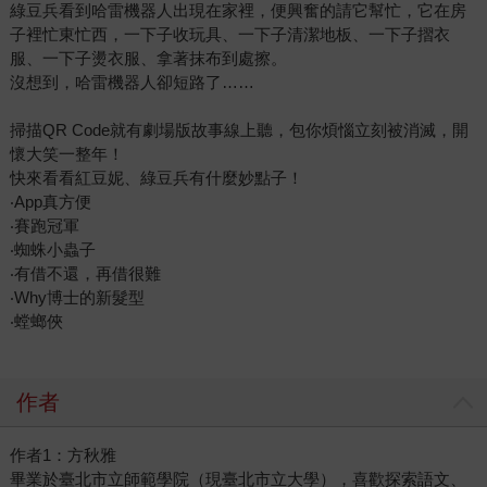
綠豆兵看到哈雷機器人出現在家裡，便興奮的請它幫忙，它在房
子裡忙東忙西，一下子收玩具、一下子清潔地板、一下子摺衣
服、一下子燙衣服、拿著抹布到處擦。
沒想到，哈雷機器人卻短路了……
掃描QR Code就有劇場版故事線上聽，包你煩惱立刻被消滅，開
懷大笑一整年！
快來看看紅豆妮、綠豆兵有什麼妙點子！
‧App真方便
‧賽跑冠軍
‧蜘蛛小蟲子
‧有借不還，再借很難
‧Why博士的新髮型
‧螳螂俠
作者
作者1：方秋雅
畢業於臺北市立師範學院（現臺北市立大學），喜歡探索語文、