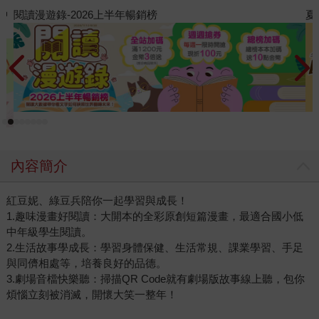
夏日閱讀大冒險
飢
內容簡介
紅豆妮、綠豆兵陪你一起學習與成長！
1.趣味漫畫好閱讀：大開本的全彩原創短篇漫畫，最適合國小低
中年級學生閱讀。
2.生活故事學成長：學習身體保健、生活常規、課業學習、手足
與同儕相處等，培養良好的品德。
3.劇場音檔快樂聽：掃描QR Code就有劇場版故事線上聽，包你
煩惱立刻被消滅，開懷大笑一整年！