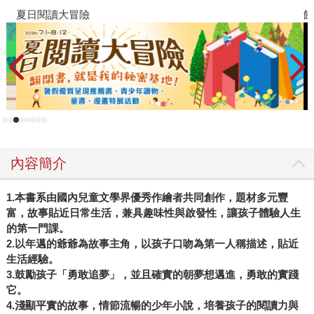
夏日閱讀大冒險
飢
內容簡介
1.本書系由國內兒童文學界優秀作繪者共同創作，題材多元豐
富，故事貼近日常生活，兼具趣味性與啟發性，讓孩子體驗人生
的第一門課。
2.以年邁的爺爺為故事主角，以孩子口吻為第一人稱描述，貼近
生活經驗。
3.鼓勵孩子「勇敢追夢」，並且確實的朝夢想邁進，勇敢的實踐
它。
4.淺顯平實的故事，情節流暢的少年小說，培養孩子的閱讀力與