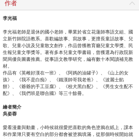
作者
李光福
李光福老師是退休的國小老師，畢業於省立花蓮師專語文組、國
立新竹師院語教系。喜歡編故事、寫故事，更擅長童話故事、兒
歌、兒童小說及兒童散文創作，作品曾獲教育廳兒童文學獎、民
生報兒童文學獎等。著有多本兒童文學書籍，曾獲選為行政院新
聞局優良圖書推薦。從事語文教學研究，編有數十本閱讀補充教
材。
作品有《英雌好漢在一班》、《阿媽的油罐子》、《山上的女
孩》、《我不是白痴》、《鐵漢帥哥我老爸》、《波麗士餡
餅》、《爺爺的手工豆腐》、《校犬黑白配》、《男生女生配不
配》、《我們班是聯合國》等三十餘冊。
繪者簡介
吳姿蓉
愛看漫畫與動畫，小時候就很愛把喜歡的角色塗鴉在紙上，課本
和作業簿只要有空白的部分都會被塗鴉填滿，從那個時候開始就