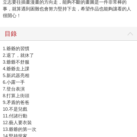
立志要往插畫漫畫的方向走，能夠不斷的畫圖是一件非常棒的
事，就算遇到困難也會努力堅持下去，希望作品也能夠讓看的人
很開心！
目錄
1.爺爺的習慣
2.退了，就休了
3.爺爺不舒服
4.爺爺去上課
5.新武器亮相
6.小露一手
7.登台表演
8.打算上街頭
9.矛盾的爸爸
10.不是兒戲
11.付諸行動
12.藝人要衣裝
13.爺爺的第一次
14.堅持世家