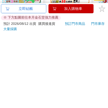
日本ROHTO樂敦-
16647 Birthday Cake
超幸
立即結帳
加入購物車
HADALABO肌研極潤
小卡組
焙材
※ 下方點圖前往本月金石堂強力推薦
金緻7重玻尿酸高效保
愛配
976
240
65
折
特價
元
特價
元
79
折
濕潤澤特濃精華乳液
預計 2026/08/12 出貨
購買後進貨
預訂門市商品
門市庫存
140ml/金瓶(Premium
大量採購
加入購物車
加入購物車
臉部肌膚護理乳霜,素
顏保養乾肌水凝乳)
訂購/退換貨須知
加入金石堂 LINE 官方帳號『完成綁定』，隨時掌握出貨動
態：
提醒您！！
金石堂及銀行均不會請您操作ATM! 如接獲電話要求您前往
ATM提款機，請不要聽從指示，以免受騙上當！