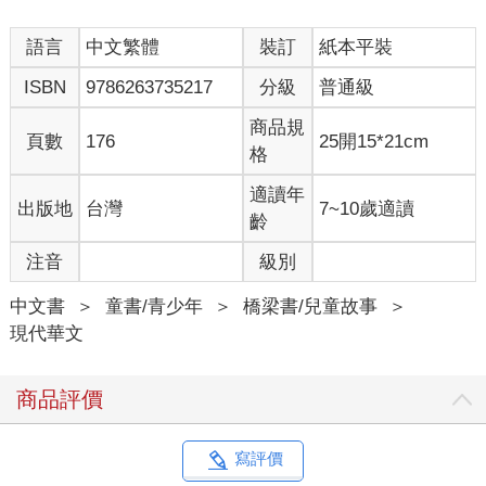
語言
中文繁體
裝訂
紙本平裝
ISBN
9786263735217
分級
普通級
商品規
頁數
176
25開15*21cm
格
適讀年
出版地
台灣
7~10歲適讀
齡
注音
級別
中文書
＞
童書/青少年
＞
橋梁書/兒童故事
＞
現代華文
商品評價
寫評價