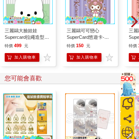
三麗鷗大臉娃娃
三麗鷗可可戀心
三麗
Supercard拉繩造型悠
SuperCard悠遊卡-酷
Sup
遊卡-帕恰狗【受託代
洛米【受託代銷】
HEL
499
150
特價
元
特價
元
特價
銷】
代銷
加入購物車
加入購物車
您可能會喜歡