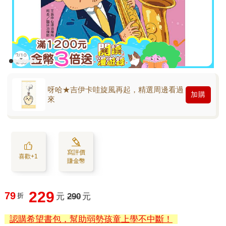
呀哈★吉伊卡哇旋風再起，精選周邊看過
加購
來
寫評價
喜歡+1
賺金幣
229
79
折
元
290
元
認購希望書包，幫助弱勢孩童上學不中斷！