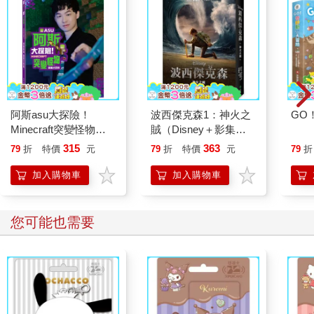
阿斯asu大探險！
波西傑克森1：神火之
GO
Minecraft突變怪物圖
賊（Disney＋影集雙
鑑大百科
面書衣海報版）
315
363
79
折
特價
元
79
折
特價
元
79
折
加入購物車
加入購物車
您可能也需要