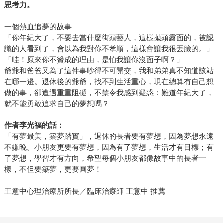
思考力。
一個熱血追夢的故事
「你年紀大了，不要去當什麼街頭藝人，這樣拋頭露面的，被認
識的人看到了，會以為我對你不孝順，這樣會讓我很丟臉的。」
「哇！原來你不贊成的理由，是怕我讓你沒面子啊？」
爺爺和爸爸又為了這件事吵得不可開交，我和弟弟真不知道該站
在哪一邊。退休後的爺爺，找不到生活重心，現在總算有自己想
做的事，卻遭遇重重阻礙，不禁令我感到疑惑：難道年紀大了，
就不能勇敢追求自己的夢想嗎？
作者李光福的話：
「有夢最美，築夢踏實」，退休的長者要有夢想，因為夢想永遠
不嫌晚。小朋友更要有夢想，因為有了夢想，生活才有目標；有
了夢想，學習才有方向，希望每個小朋友都像故事中的長者一
樣，不但要築夢，更要圓夢！
王意中心理治療所所長／臨床治療師 王意中 推薦