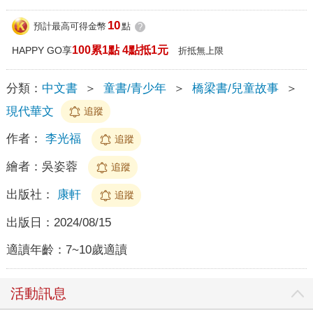
10
預計最高可得金幣
點
?
100累1點 4點抵1元
HAPPY GO享
折抵無上限
分類：
中文書
＞
童書/青少年
＞
橋梁書/兒童故事
＞
現代華文
追蹤
作者：
李光福
追蹤
繪者：
吳姿蓉
追蹤
出版社：
康軒
追蹤
出版日：
2024/08/15
適讀年齡：
7~10歲適讀
活動訊息