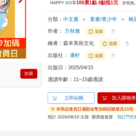
100累1點 4點抵1元
HAPPY GO享
折抵無
分類：
中文書
＞
童書/青少年
＞
橋
作者：
方秋雅
追蹤
?
繪者：
森本美術文化
追蹤
?
出版社：
康軒
追蹤
?
出版日：
2025/04/15
加購
適讀年齡：
11~15歲適讀
立即結帳
加入購物車
※ 本商品會員日滿額金幣加碼回饋最高15倍
預計 2026/08/10 出貨
購買後進貨
預訂門市