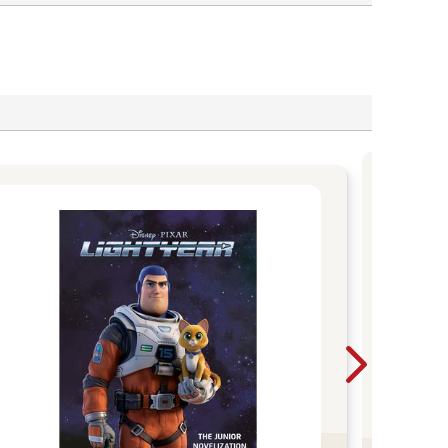
以《
入文
《我
插畫
集》