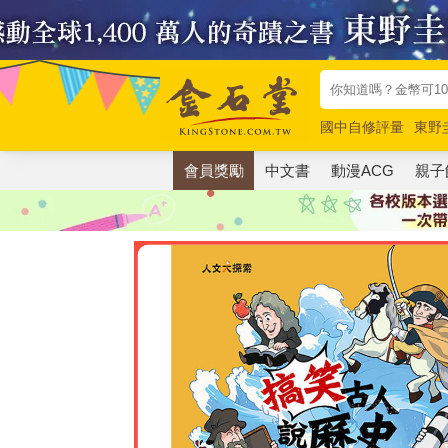
國中自修評量
東野
唯紅花綻放
奧德賽
會員獎勵
中文書
動漫ACG
親子