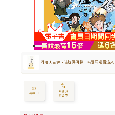
呀哈★吉伊卡哇旋風再起，精選周邊看過來
寫評價
喜歡+1
賺金幣