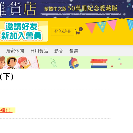
0
登入/註冊
電
居家休閒
日用食品
影音
售票
（下）
中斷！