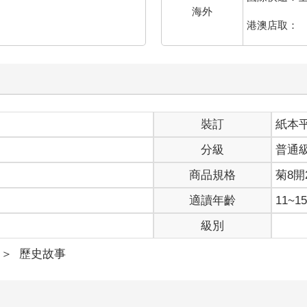
海外
港澳店取：
裝訂
紙本
分級
普通
商品規格
菊8開2
適讀年齡
11~
級別
＞
歷史故事