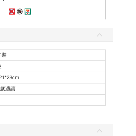
平裝
級
1*28cm
15歲適讀