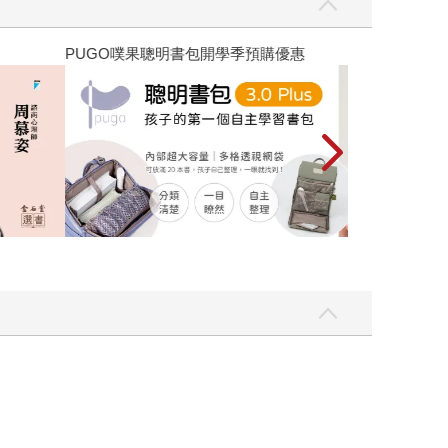
優惠
遠流童書展75折