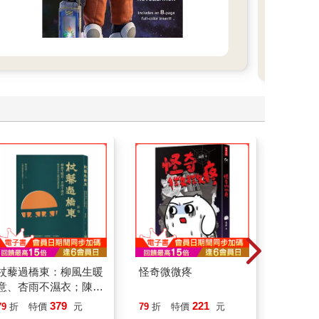
伸介
獲得
文化
獎、
品被
版。
杖藜過橋東：柳風生暖
怪奇微微疼
叛逆玩家
意、杏雨不濕衣；陳亮
恭談以心轉境的適齡漫
379
221
79
折
特價
元
79
折
特價
元
79
折
想