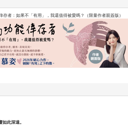
？（限量作者親簽版）
PUGO噗果聰明書包開學季預購
。
響如此深遠。