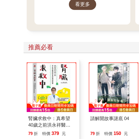
看更多
推薦必看
腎臟求救中：真希望
請解開故事謎底 04
40歲之前洪永祥醫師
就告訴我這些事
379
150
79
折
特價
元
79
折
特價
元