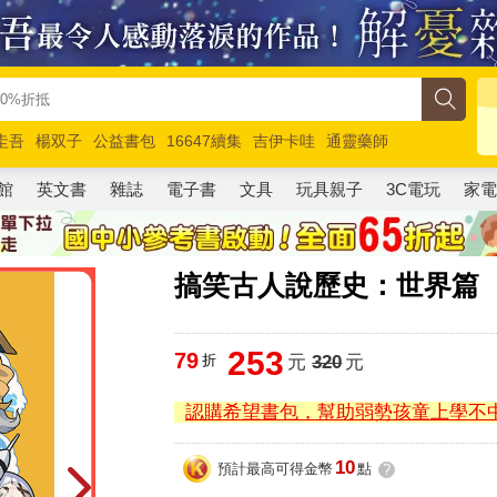
圭吾
楊双子
公益書包
16647續集
吉伊卡哇
通靈藥師
路邊攤新作
馬斯克
玩具總動員5
超慢跑
館
英文書
雜誌
電子書
文具
玩具親子
3C電玩
家
搞笑古人說歷史：世界篇
253
79
折
元
320
元
認購希望書包，幫助弱勢孩童上學不
10
預計最高可得金幣
點
?