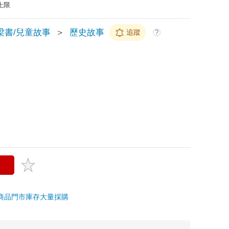
上限
梁書/兒童故事
＞
歷史故事
追蹤
?
商品
門市庫存
大量採購