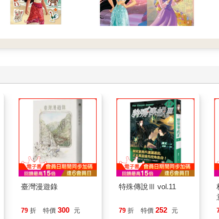
臺灣漫遊錄
特殊傳說Ⅲ vol.11
300
252
79
折
特價
元
79
折
特價
元