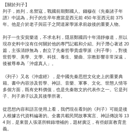
【關於列子】
列子，姓列，名禦寇，戰國前期鄭國人。錢穆在《先秦諸子年
譜》中認為，列子的生卒年應當是西元前 450 年至西元前 375
年。他是介於老子與莊子之間道家學派承前啟後的重要人物。
列子一生安貧樂道，不求名利，隱居鄭國四十年清靜修道，所以
現存史料中沒有任何關於他的專門記載和介紹。列子潛心著述 20
篇，主張清靜無為，創立了先秦哲學貴虛學派（列子學），對後
世哲學、美學、文學、科技、養生、樂曲、宗教影響非常深遠，
後被尊奉為「沖虛真人」。
《列子》又名《沖虛經》，是中國先秦思想文化史上的重要典
籍。書中內容涉及哲學、神話、音樂、軍事、文化、世態人情等
多個方面，既有史料價值，也是先秦散文的代表作之一。它是列
子、列子弟子以及其後學所著。
從思想內容和語言使用上看，我們現在看到的《列子》可能是後
人根據古代資料編著的。全書共載民間故事寓言、神話傳說等 13
4 則，是東晉人張湛所輯錄增補的，題材廣泛，有些頗富教育意
義。