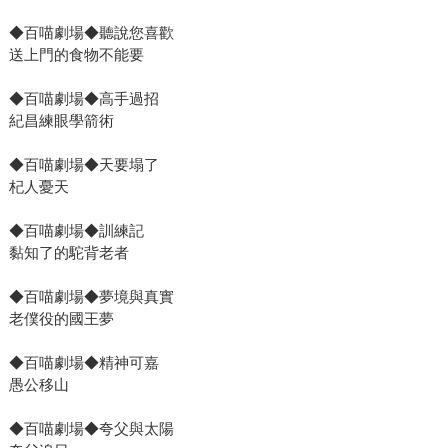
◆百喵劇場◆聽說您喜歡
送上門的食物不能要
◆百喵劇場◆高手過招
紀昌練眼學箭術
◆百喵劇場◆天要塌了
杞人憂天
◆百喵劇場◆訓練記
黏知了的駝背老者
◆百喵劇場◆夢境與真實
老僕役的國王夢
◆百喵劇場◆精神可嘉
愚公移山
◆百喵劇場◆夸父與太陽