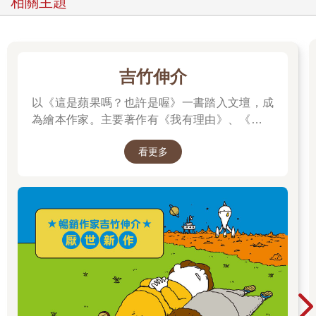
相關主題
吉竹伸介
以《這是蘋果嗎？也許是喔》一書踏入文壇，成
為繪本作家。主要著作有《我有理由》、《脫不
下來啊！》、插畫集《纖細體操：吉竹伸介素描
看更多
集》，散文《胡思亂想很有用：吉竹伸介的靈感
筆記》等，作品豐富。曾獲得MOE繪本大獎、產
經兒童出版文化獎美術獎、紐約時報最優秀繪本
獎、波隆那拉加茲童書獎特別獎，作品被翻譯成
多種語言，在許多國家出版。