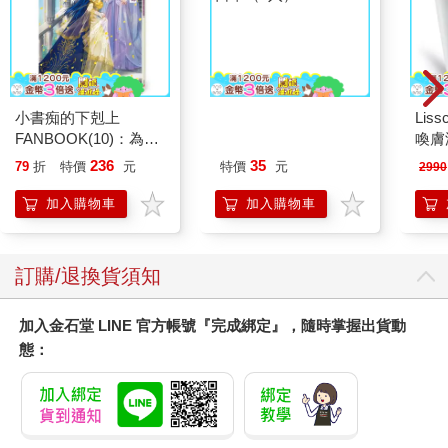
小書痴的下剋上
蝦米與毛孩_平面防護
Liss
FANBOOK(10)：為了
口罩（2入）
喚膚
成為圖書管理員不擇手
儀
236
35
79
折
特價
元
特價
元
2990
段！
加入購物車
加入購物車
訂購/退換貨須知
加入金石堂 LINE 官方帳號『完成綁定』，隨時掌握出貨動
態：