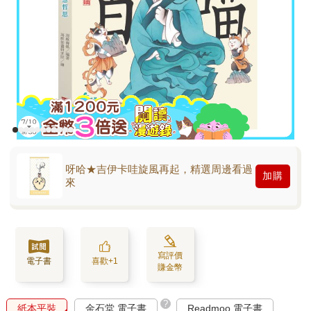
呀哈★吉伊卡哇旋風再起，精選周邊看過
加購
來
寫評價
電子書
喜歡+1
賺金幣
?
紙本平裝
金石堂 電子書
Readmoo 電子書