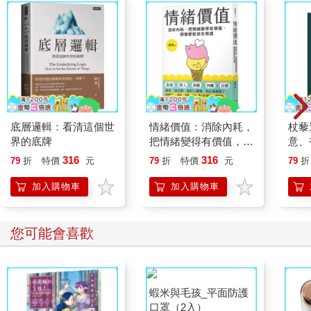
底層邏輯：看清這個世
情緒價值：消除內耗，
杖藜
界的底牌
把情緒變得有價值，跟
意、
誰都能自在相處
恭談
316
316
79
折
特價
元
79
折
特價
元
79
折
想
加入購物車
加入購物車
您可能會喜歡