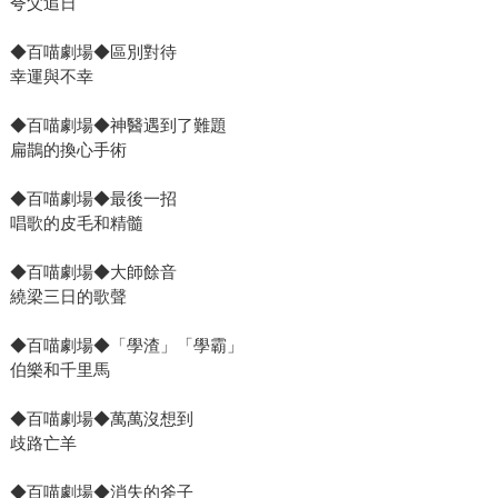
夸父追日
◆百喵劇場◆區別對待
幸運與不幸
◆百喵劇場◆神醫遇到了難題
扁鵲的換心手術
◆百喵劇場◆最後一招
唱歌的皮毛和精髓
◆百喵劇場◆大師餘音
繞梁三日的歌聲
◆百喵劇場◆「學渣」「學霸」
伯樂和千里馬
◆百喵劇場◆萬萬沒想到
歧路亡羊
◆百喵劇場◆消失的斧子