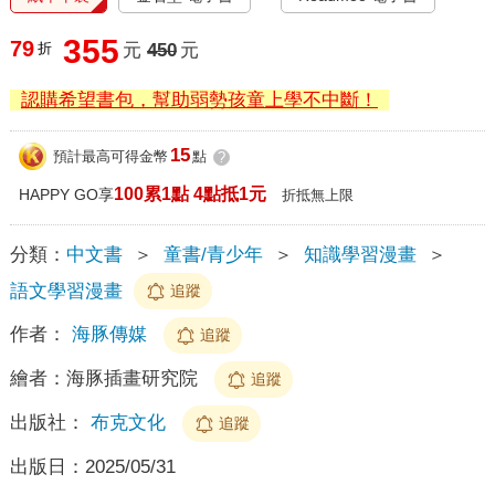
355
79
折
元
450
元
認購希望書包，幫助弱勢孩童上學不中斷！
15
預計最高可得金幣
點
?
100累1點 4點抵1元
HAPPY GO享
折抵無上限
分類：
中文書
＞
童書/青少年
＞
知識學習漫畫
＞
語文學習漫畫
追蹤
作者：
海豚傳媒
追蹤
繪者：
海豚插畫研究院
追蹤
出版社：
布克文化
追蹤
出版日：
2025/05/31