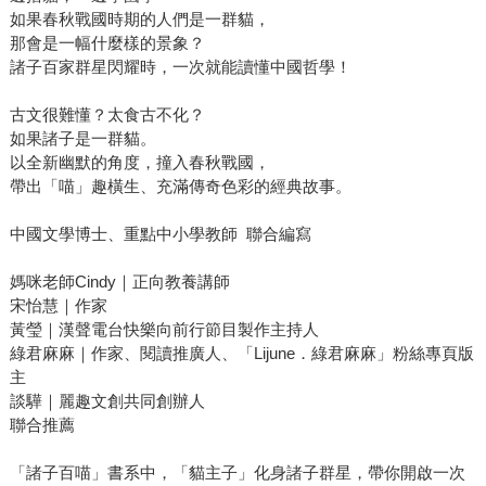
如果春秋戰國時期的人們是一群貓，
那會是一幅什麼樣的景象？
諸子百家群星閃耀時，一次就能讀懂中國哲學！
古文很難懂？太食古不化？
如果諸子是一群貓。
以全新幽默的角度，撞入春秋戰國，
帶出「喵」趣橫生、充滿傳奇色彩的經典故事。
中國文學博士、重點中小學教師 聯合編寫
媽咪老師Cindy｜正向教養講師
宋怡慧｜作家
黃瑩｜漢聲電台快樂向前行節目製作主持人
綠君麻麻｜作家、閱讀推廣人、「Lijune．綠君麻麻」粉絲專頁版
主
談驊｜麗趣文創共同創辦人
聯合推薦
「諸子百喵」書系中，「貓主子」化身諸子群星，帶你開啟一次