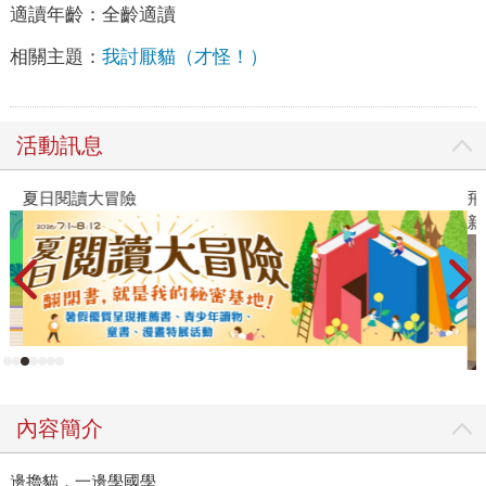
適讀年齡：
全齡適讀
相關主題：
我討厭貓（才怪！）
活動訊息
夏日閱讀大冒險
飛
新
內容簡介
邊擼貓，一邊學國學