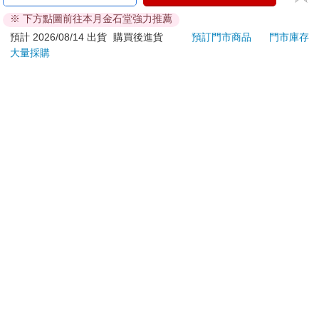
刀…等）
※ 下方點圖前往本月金石堂強力推薦
若非上列種類商品，均享有到貨7天的猶豫期（含例假
日）。
預計 2026/08/14 出貨
購買後進貨
預訂門市商品
門市庫存
大量採購
辦理退換貨時，商品（組合商品恕無法接受單獨退貨）必須
是您收到商品時的原始狀態（包含商品本體、配件、贈品、
保證書、所有附隨資料文件及原廠內外包裝…等），請勿直
接使用原廠包裝寄送，或於原廠包裝上黏貼紙張或書寫文
字。
退回商品若無法回復原狀，將請您負擔回復原狀所需費用，
嚴重時將影響您的退貨權益。