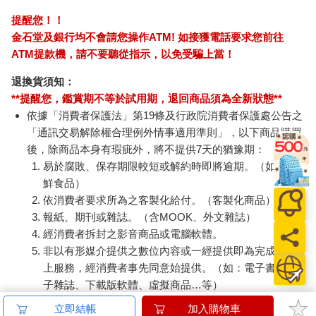
提醒您！！
金石堂及銀行均不會請您操作ATM! 如接獲電話要求您前往
ATM提款機，請不要聽從指示，以免受騙上當！
退換貨須知：
**提醒您，鑑賞期不等於試用期，退回商品須為全新狀態**
依據「消費者保護法」第19條及行政院消費者保護處公告之
「通訊交易解除權合理例外情事適用準則」，以下商品購買
後，除商品本身有瑕疵外，將不提供7天的猶豫期：
易於腐敗、保存期限較短或解約時即將逾期。（如：生
鮮食品）
依消費者要求所為之客製化給付。（客製化商品）
報紙、期刊或雜誌。（含MOOK、外文雜誌）
經消費者拆封之影音商品或電腦軟體。
非以有形媒介提供之數位內容或一經提供即為完成之線
上服務，經消費者事先同意始提供。（如：電子書、電
子雜誌、下載版軟體、虛擬商品…等）
已拆封之個人衛生用品。（如：內衣褲、刮鬍刀、除毛
立即結帳
加入購物車