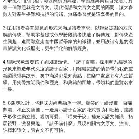
2.降低入門的門檻，激發閱讀的興趣。學習經典典籍首先遇到的
第一個難題就是文言文。現代漢語和文言文之間的隔閡，讓大多
數人對產生畏難和抗拒的情緒。無痛學習就是這套書的目的。
3.採用讀者喜聞樂見的形式來滿足讀者需求。以輕鬆詼諧的方式
解讀傳統，幫助零基礎或低學齡段讀者快速了解傳統，對傳統產
生興趣，進而願意走進中國哲學家的知識裡，並用詼諧有趣的漫
畫解讀文化或歷史，更生活化的解讀經典。
4.貓咪形象激發孩子的閱讀熱情。「諸子百喵」採用萌系貓咪的
形象來塑造年代久遠的諸子百家，用輕鬆詼諧的情節帶領我們重
新認識經典故事。笑中滿滿都是知識點，歡樂中處處都有人生哲
學。用笑聲拉近我們和歷史、和典籍的距離，帶領我們盡覽名家
丰采。
5.多版塊設計，將趣味與經典融為一體。爆笑的手繪漫畫「百喵
劇場」和正文插圖，一邊展示諸子百家的花式賣萌和吐槽，讓諸
子形像生動立體、親切可愛。「喵夫子說」補充大語文知識，拓
展視野，激發興趣。「諸子喵什麼」展現相關古文原文、注音、
註釋和譯文，讓古文不再可怕。