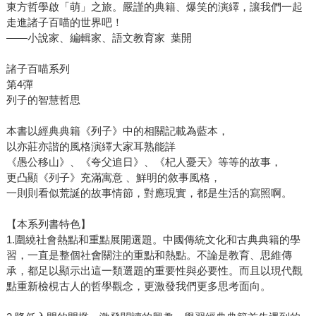
東方哲學啟「萌」之旅。嚴謹的典籍、爆笑的演繹，讓我們一起
走進諸子百喵的世界吧！
——小說家、編輯家、語文教育家 葉開
諸子百喵系列
第4彈
列子的智慧哲思
本書以經典典籍《列子》中的相關記載為藍本，
以亦莊亦諧的風格演繹大家耳熟能詳
《愚公移山》、《夸父追日》、《杞人憂天》等等的故事，
更凸顯《列子》充滿寓意 、鮮明的敘事風格，
一則則看似荒誕的故事情節，對應現實，都是生活的寫照啊。
【本系列書特色】
1.圍繞社會熱點和重點展開選題。中國傳統文化和古典典籍的學
習，一直是整個社會關注的重點和熱點。不論是教育、思維傳
承，都足以顯示出這一類選題的重要性與必要性。而且以現代觀
點重新檢梘古人的哲學觀念，更激發我們更多思考面向。