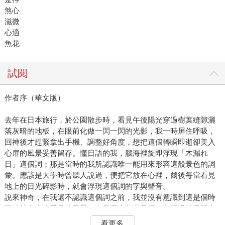
煞心
滋微
心適
魚花
試閱
作者序（華文版）
去年在日本旅行，於公園散步時，看見午後陽光穿過樹葉縫隙灑
落灰暗的地板，在眼前化做一閃一閃的光影，我一時屏住呼吸，
回神後才趕緊拿出手機、調整好角度，想把這個轉瞬即逝卻美入
心扉的風景妥善留存。懂日語的我，腦海裡旋即浮現「木漏れ
日」這個詞；那是當時的我所認識唯一能用來形容這般景色的詞
彙。應該是大學時曾聽人說過，便把它放在心裡，爾後每當看見
地上的日光碎影時，就會浮現這個詞的字與聲音。
說來神奇，在我還不認識這個詞之前，我並沒有意識到這是個時
不時就有幸能看見的風景，在我原本的世界裡，它不過就是陽光
的一種變形。但是知道這個詞以後，「木漏れ日」卻越來越常映
看更多