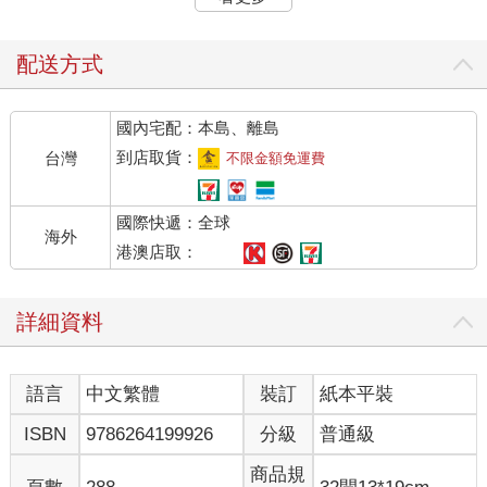
入眼簾，在台北街頭奔走之時，在淡水河邊散步之際，不時就會
看見從葉縫流洩至地面的陽光，靜靜地在我腳邊閃耀。其實外在
的世界並沒有改變，只是語言會把我們每個人所看見的世界形塑
配送方式
成不同模樣。自從這個景色以一個概念、一個詞的形式住進我心
裡那時開始，它在我的世界裡就越發醒目，不會再被我忽視。
國內宅配：本島、離島
後來我才知道，台語裡也有一個叫做「日花」的詞，是形容陽光
從樹葉或雲的縫隙透出、化為彷若小花朵般的樣子。它的含義比
到店取貨：
台灣
不限金額免運費
「木漏れ日」更廣，也更加具象。學到這個詞以後，我經常看見
落地的陽光如花一般，出現在樹的下方、雲的底端。就連從玻璃
國際快遞：全球
窗上一個個色塊的縫隙間透入後灑落桌面的光影，在我的世界裡
海外
也有了浪漫的新名字。我的世界因為我對這個詞的認知，多了許
港澳店取：
多可愛的發現。
我是1999年出生的北部小孩，小時候和阿公阿媽一起住，所以台
詳細資料
語和華語一樣，都是我從小聽到大的語言，但是因為家裡沒有要
求說台語，學校等外在環境也並不特別鼓勵，所以我的台語說得
不及華語的十分之一流利。小時候的我能感受到，對許多大人來
語言
中文繁體
裝訂
紙本平裝
說，説台語並不是一件多重要甚至光彩的事情，把成語記牢、把
英語說好還更實際。為什麼語言會有地位的差異呢？為什麼把我
ISBN
9786264199926
分級
普通級
拉拔長大的阿媽說了一輩子的語言，會被晚輩認為比外語更不值
得學習？有人認為台語本質上就是較俗氣、較粗魯的語言，真的
商品規