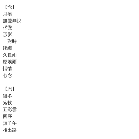
【念】
月痕
無聲無說
稀微
形影
一對時
纓纏
久長雨
塵埃雨
惜情
心念
【恩】
後冬
落軟
五彩雲
四序
無子午
相出路