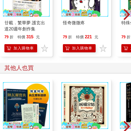
的美景之地。
「水鏡」
廿載．繁華夢 護玄出
怪奇微微疼
特殊傳
Tsuí-kiànn
道20週年創作集
形容如鏡子般映照出周圍景色的平靜水面。
315
221
79
折
特價
元
79
折
特價
元
79
折
深秋的葉一芾一芾飄落來湖面
加入購物車
加入購物車
佇水鏡內底彼片笑藍的天頂
成做大粒細粒金閃閃的星
其他人也買
Tshim-tshiu ê hio̍h tsı̍t phuè tsı̍t phuè phiau luaih ôo-bīn,
tī tsuí-kiànn lāi-té hit phiàn tshiò-lâm ê thinn-tíng,
tsiânn-tsuè tuā lia̍p sè lia̍p kim-siám-siám ê tshinn.
晚秋樹葉片片飄落湖面，在它所映出那片蔚藍的天空裡，成為大
大小小的金黃繁星。