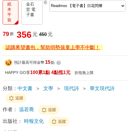
?
紙
金石
本
堂 電
平
子書
裝
356
79
折
元
450
元
認購希望書包，幫助弱勢孩童上學不中斷！
15
預計最高可得金幣
點
?
100累1點 4點抵1元
HAPPY GO享
折抵無上限
分類：
中文書
＞
文學
＞
現代詩
＞
華文現代詩
追蹤
作者：
温若喬
追蹤
出版社：
時報文化
追蹤