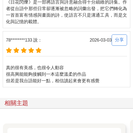
《日花閃爍》是一部將語言與詩意融合得十分細緻的詩集。作
澀、甘。這是我26年的生活裡，感受到的、或者是感受過的種種
者從台語中那些日常卻逐漸被忽略的詞彙出發，把它們轉化為
皺摺。
一首首富有情感與畫面的詩，使語言不只是溝通工具，而是文
寫詩對我來說是把生活的皺摺攤平的過程。活得太倉促的時候，
沒時間仔細端詳這些痕跡，得要攤開來才會發現，一道道皺痕底
下，滿是倉促的我不慎遺漏的東西。有些是不起眼的日常風景，
有些是尚未整理的故事，有些是細微得抓不到具體形態的情緒。
分享
78********133 說：
2026-03-03
寫詩，甚至我大部分的寫作，就是把這些東西小心翼翼地取出，
用語言賦予它們長短不一的名份，這樣它們就會成為我認知的一
部分，把世界形塑成我越來越熟稔的模樣。謝謝美麗的台語，給
我滿滿的詞彙做為為生活塑形的材料。也謝謝這滿是皺摺的生
真的很有美感，也很令人動容
活，給予我理由貼近自己、貼近家人的舌根與心房。
很高興能能夠接觸到一本這麼溫柔的作品
《日花閃爍》是我第一本原創的作品，非常感謝時報出版社願意
給我機會，甚至安排有聲書的錄音，讓尚無法閱讀台文的人也能
一起聽詩。這本書是以教育部台語辭典推薦的漢字與羅馬字撰寫
而成，每篇都附有朗讀音檔，也有華語解釋和翻譯。希望我的創
相關主題
作能夠讓你感受到台語的不同面向，也陪你細細感受生活中各種
難以名狀的東西，一字一句為它們取上美麗的名字。
2025.10.30
温若喬