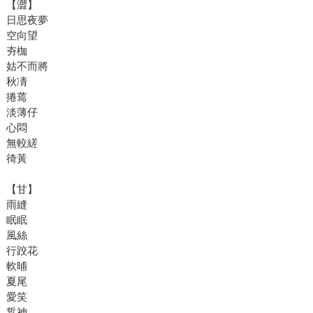
【澀】
日思夜夢
空向望
夯枷
姑不而將
秋凊
捲蔫
淡薄仔
心悶
無較縒
徛黃
【甘】
雨縫
眠眠
風絲
行跤花
軟晡
夏尾
愛笑
踅神