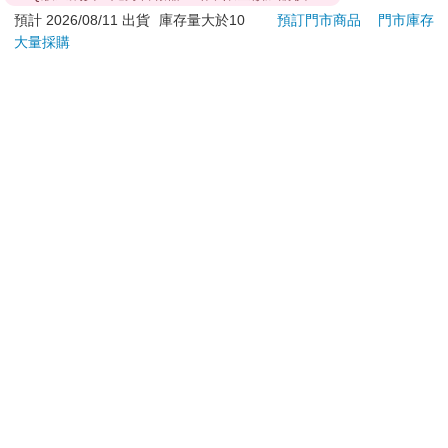
預計 2026/08/11 出貨
庫存量大於10
預訂門市商品
門市庫存
您可能會喜歡
大量採購
夏日的檸檬草 DVD
ALBA阿路巴高爾夫雜
絕地
誌國際中文版2026第
140期8月
470
237
特價
元
特價
元
特價
250
加入購物車
加入購物車
訂購/退換貨須知