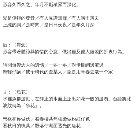
形容久而久之、年月不斷積累而深化。
愛是傷輕的發音／有人見講無聲／有人講甲薄去
上純的詞／是時間／是日日夜夜／是年久月深
厝：〈帶念〉
形容帶著體諒與憐惜的心意、做出顧及他人處境的折衷行為。
時間無帶念人的遺憾／一冬一冬／對伊目睭邊流過
輕輕仔講／彼个時代的查某人／攏是用青春去晟一个家
甘：〈魚花〉
水裡魚群游動，在靜止的水面上泛出如花一般的漣漪。台語將此
波紋稱為「魚花」。
想欲和你做伙／看春櫻共焦枝染做粉紅仔色
看秋日的楓葉／飄落佇湖面透光的魚花