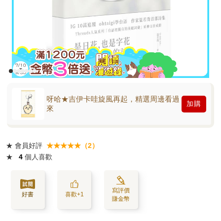
呀哈★吉伊卡哇旋風再起，精選周邊看過
加購
來
★
會員好評
★★★★★（2）
★
4
個人喜歡
寫評價
好書
喜歡+1
賺金幣