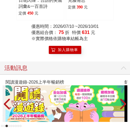
日花閃爍：台語的美麗
克服倦怠
詞彙&一百首詩
定價
390
元
定價
450
元
優惠時間：2026/07/10 ~2026/10/01
優惠組合價：
75
折
特價
631
元
※實際價格依購物車結帳為主
加入購物車
活動訊息
閱讀漫遊錄-2026上半年暢銷榜
飢