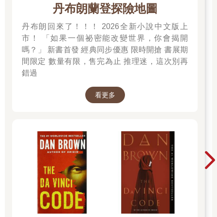
丹布朗蘭登探險地圖
【景Kíng】
丹布朗回來了！！！ 2026全新小說中文版上
「拆箬光」
市！ 「如果一個祕密能改變世界，你會揭開
Thiah-ha̍h-kng
嗎？」 新書首發 經典同步優惠 限時開搶 書展期
指清晨的天空如剝去竹殼一般、悄然將夜幕褪下後，自幽暗中綻
間限定 數量有限，售完為止 推理迷，這次別再
放的微弱曙光。
錯過
日頭恬恬仔盤過海天相接的水平線
看更多
用幽微的拆箬光
共烏暗送去後一个暝夜
Jı̍t-thâu tiām-tiām-á puânn kuè hái thinn sio-tsiap ê tsuí-pîng-
suànn,
iōng iu-bî ê thiah-ha̍h-kng
kā oo-àm sàng khì āu tsı̍t ê mî-iā.
太陽悄悄越過海和天相交的水平線，用微弱的破曉晨光將黑暗送
至下一個夜晚。