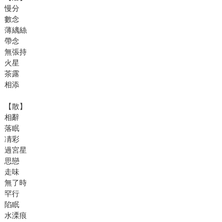
慢分
數念
薄縭絲
帶念
無張持
火星
茶露
相添
【散】
相辭
落眠
凊彩
過宮星
思戀
走味
無了時
罕行
陷眠
水溧痕