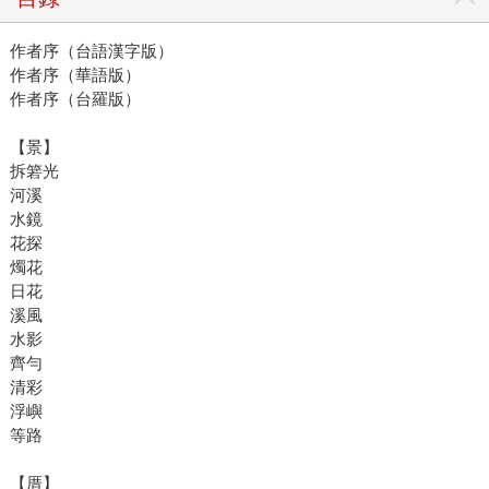
作者序（台語漢字版）
作者序（華語版）
作者序（台羅版）
【景】
拆箬光
河溪
水鏡
花探
燭花
日花
溪風
水影
齊勻
清彩
浮嶼
等路
【厝】