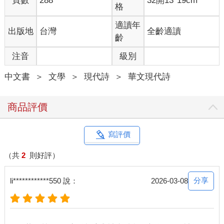
頁數
288
32開13*19cm
是這樣嗎？讀國中以後我開始有了這些疑惑，因而決定要把台語
格
和台文（台語的文字）學起來，親自尋找答案。越學世界便越遼
闊，像是發現藏身於生活裡的日花一般，看見越來越多從前不曾
適讀年
出版地
台灣
全齡適讀
注意的事物。
齡
十多年仍學不完。今年學到日花這個詞，我才開始認真研究，台
注音
級別
語裡到底還有多少我沒有注意到的美景？研究日治時期的台語辭
典後，結果令我震驚。原來一百年前，這座島嶼上的人們，是用
中文書
＞
文學
＞
現代詩
＞
華文現代詩
了千頁以上的字來捕捉生活的影子，用七聲八調拼湊出一個又一
個唸起來媲美詩歌的詞彙。如今，通曉的人卻越來越少，社會對
台語的印象受長久的政策影響變得歪斜，粗俗不雅的一面又被人
商品評價
放大。實際上，任何語言都是有俗有雅，只憑台語侷限的片面就
要為其定位，我覺得是很不公平的事。阿媽在時代的變化當中，
喪失了用自己熟悉的語言和孫輩談心的權利，也讓我感到悲傷。
寫評價
就這樣，我開始在網路上分享台語裡的美麗詞彙，並且將其寫成
詩，希望能讓更多人看見台語優雅的一面。幸運地在Threads上收
（共
2
則好評）
到相當大的迴響，也才有機會將這些作品結為詩集，成為你現在
所讀的這本《日花閃爍》。這本書蒐集了100個我在研究過程中很
分享
li************550 說：
2026-03-08
受其意境吸引的台語詞彙，有一些是從古時候的辭典找出來的，
有一些則是生活中常聽見、但要仔細想過方能體會美麗之處的詞
語。每一個詞，我都寫一首相應的詩，之後按照詩句內容分為11
個主題，分別是景、厝（家）、散、伴、憾、念、恩、夢、悟、