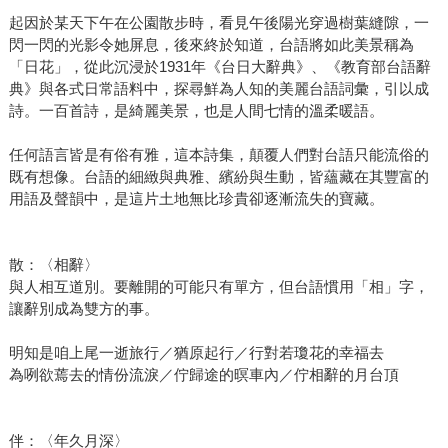
起因於某天下午在公園散步時，看見午後陽光穿過樹葉縫隙，一
閃一閃的光影令她屏息，後來終於知道，台語將如此美景稱為
「日花」，從此沉浸於1931年《台日大辭典》、《教育部台語辭
典》與各式日常語料中，探尋鮮為人知的美麗台語詞彙，引以成
詩。一百首詩，是綺麗美景，也是人間七情的溫柔暖語。
任何語言皆是有俗有雅，這本詩集，顛覆人們對台語只能流俗的
既有想像。台語的細緻與典雅、繽紛與生動，皆蘊藏在其豐富的
用語及聲韻中，是這片土地無比珍貴卻逐漸流失的寶藏。
散：〈相辭〉
與人相互道別。要離開的可能只有單方，但台語慣用「相」字，
讓辭別成為雙方的事。
明知是咱上尾一逝旅行／猶原起行／行對若瓊花的幸福去
為咧欲蔫去的情份流淚／佇歸途的暝車內／佇相辭的月台頂
伴：〈年久月深〉