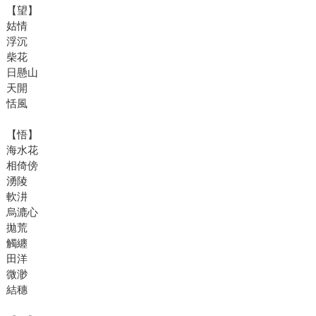
【望】
姑情
浮沉
柴花
日懸山
天開
恬風
【悟】
海水花
相倚傍
湧陵
軟汫
烏漉心
拋荒
觸纏
田洋
微渺
結穗