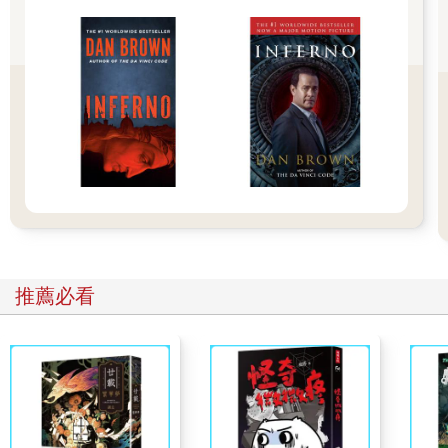
註：箬（ㄖㄨㄛˋ）在古語裡指竹子或筍類的外殼，台語引申以
「拆箬」形容破曉。
「河溪」
Hô-khue
形容夜空中如悠長溪流般、將星辰劃為兩岸的銀河。
暗暝的飛行機親像一隻船
寬寬仔流過天頂的河溪
滿路的星光若船尾湠出的水花
閃爍咧相送
望漂浪的人平安去到好風日的勝地
Àm-mî ê pue-lîng-ki tshin-tshiūnn tsi̍t tsiah tsûn,
推薦必看
khuann-khuann-á lâu-kuè thinn-tíng ê hô-khue.
Muá-lōo ê tshinn-kng ná tsûn-bué thuànn--tshut ê tsuí-hue,
siám-sih teh sio-sàng,
bāng phiau-lōng ê lâng pîng-an khì-kàu hó-hong-ji̍t ê sìng-tē.
夜晚的飛機彷如一艘船，緩緩流過天上的銀河。滿路星光像是船
尾泛開的水花，閃耀地為人送別，盼望浪跡者平安抵達風和日麗