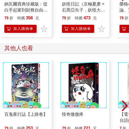
納瓦爾寶典珍藏版：從
妖怪日記（京極夏彥 ×
榮格
白手起家到財務自由，
石黑亞矢子，妖怪大師
論、
矽谷傳奇創投家的投資
攜手打造夢幻繪本）
356
473
79
折
特價
元
79
折
特價
元
79
折
哲學與人生智慧
加入購物車
加入購物車
其他人也看
百鬼夜行誌【上路卷】
怪奇微微疼
【電
台語
首詩
253
221
79
折
特價
元
79
折
特價
元
7
折