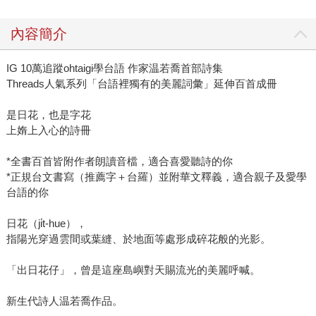
內容簡介
IG 10萬追蹤ohtaigi學台語 作家温若喬首部詩集
Threads人氣系列「台語裡獨有的美麗詞彙」延伸百首成冊
是日花，也是字花
上媠上入心的詩冊
*全書百首皆附作者朗讀音檔，適合喜愛聽詩的你
*正規台文書寫（推薦字＋台羅）並附華文釋義，適合親子及愛學
台語的你
日花（ji̍t-hue），
指陽光穿過雲間或葉縫、於地面等處形成碎花般的光影。
「出日花仔」，曾是這座島嶼對天賜流光的美麗呼喊。
新生代詩人温若喬作品。