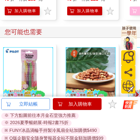
加入購物車
加入購物車
您可能也需要
百樂果汁筆0.5 PURE
穎寶油炸鹽花生/油豆
百樂
立即結帳
加入購物車
聯名 4色組(限量)
(進口花生)5台斤
0.5
※ 下方點圖前往本月金石堂強力推薦
量)
144
738
8
折
特價
元
89
折
特價
元
85
折
※ 2026夏季暢銷展-時報2書75折
※ FUNY冰晶渦輪手持製冷風扇全站加購價$490
加入購物車
加入購物車
※ Q版企鵝安全隨身警報器全站不限金額加購價$99