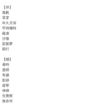
【伴】
孤帆
罩雺
年久月深
罕得幾時
礙虐
沙微
茹絮夢
順行
【憾】
著時
盡磅
有歲
影跡
虛華
伸捙
失覺察
無奈何