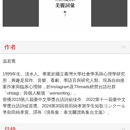
作者
温若喬
1999年生。淡水人。畢業於國立臺灣大學社會學系與心理學研究
所，興趣是寫作、音樂、看劇、學語言與研究人類。現為自由接
案作家與臨床心理師，於Instagram及Threads經營台語社群
「ohtaigi」與個人帳號「wenwriting」。
曾獲2019第八屆臺中文學獎台語詩組佳作、2022第十一屆臺中文
學獎台語詩組首獎、2024第30回前田純孝賞学生短歌コンクール
準前田純孝賞。譯有《浪鳥集：泰戈爾漂鳥集台文版》。
目錄