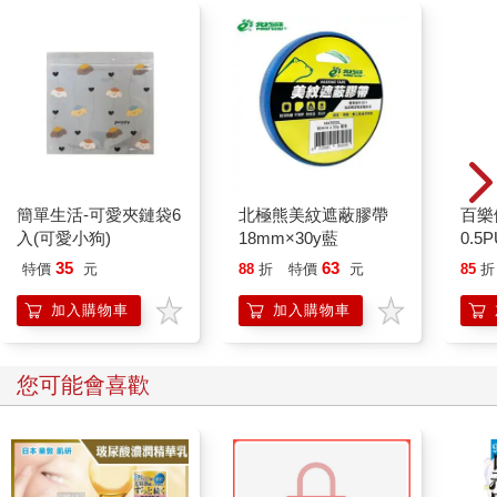
簡單生活-可愛夾鏈袋6
北極熊美紋遮蔽膠帶
百樂
入(可愛小狗)
18mm×30y藍
0.5
量)
35
63
特價
元
88
折
特價
元
85
折
加入購物車
加入購物車
您可能會喜歡