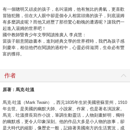
有一個聰明又頑皮的孩子，名叫湯姆，他有無比的勇氣，更喜歡
冒險犯難，但在大人眼中卻是個令人相當頭痛的孩子，到底湯姆
有多麼調皮呢？而他又經歷了那些驚心動魄的遭遇呢？讓我們一
起進入湯姆的世界吧！
國中教師暨青少年文學閱讀推廣人 李貞慧：
當孩子願意開啟書本，進到經典文學的世界裡時，我們為孩子感
到慶幸，相信他們在閱讀的過程中，心靈必得滋潤，生命必有豐
富的獲得。
作者
原著：馬克‧吐溫
馬克‧吐溫（Mark Twain），西元1835年生於美國密蘇里州，1910
年去世。是美國的幽默大師、小說家、作家，也是著名演說家。
馬克．吐溫擅長寫作小說，筆調生動靈活，人物刻畫鮮明，獨特
的幽默感，更令人印象深刻。他的作品大多是小人物的故事，卻
是大時代的縮影，像歷史一般，記錄著美國南方的生活實況，成