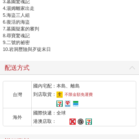
3.墓園驚魂記
4.湯姆離家出走
5.海盜三人組
6.復活的海盜
7.墓園疑案的審判
8.尋寶驚魂記
9.二號的祕密
10.岩洞歷險與歹徒末日
配送方式
國內宅配：本島、離島
到店取貨：
台灣
不限金額免運費
國際快遞：全球
海外
港澳店取：