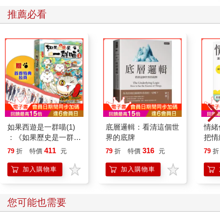
推薦必看
如果西遊是一群喵(1)
底層邏輯：看清這個世
情緒
：《如果歷史是一群
界的底牌
把情
喵》作者最新力作，附
誰都
411
316
79
折
特價
元
79
折
特價
元
79
折
【首卷特典】拉頁
加入購物車
加入購物車
您可能也需要