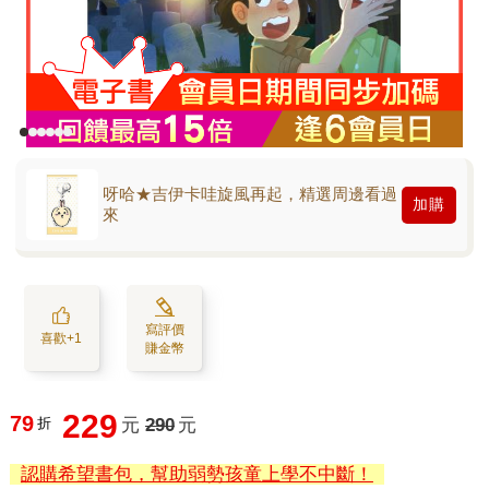
呀哈★吉伊卡哇旋風再起，精選周邊看過
加購
來
寫評價
喜歡+1
賺金幣
229
79
折
元
290
元
認購希望書包，幫助弱勢孩童上學不中斷！