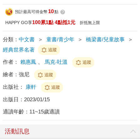
10
預計最高可得金幣
點
?
100累1點 4點抵1元
HAPPY GO享
折抵無上限
分類：
中文書
＞
童書/青少年
＞
橋梁書/兒童故事
＞
經典世界名著
追蹤
作者：
賴惠鳳
、
馬克‧吐溫
追蹤
繪者：
強尼
追蹤
出版社：
康軒
追蹤
出版日：
2023/01/15
適讀年齡：
11~15歲適讀
活動訊息