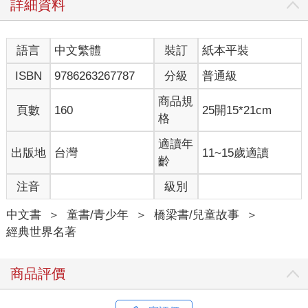
詳細資料
語言
中文繁體
裝訂
紙本平裝
ISBN
9786263267787
分級
普通級
商品規
頁數
160
25開15*21cm
格
適讀年
出版地
台灣
11~15歲適讀
齡
注音
級別
中文書
＞
童書/青少年
＞
橋梁書/兒童故事
＞
經典世界名著
商品評價