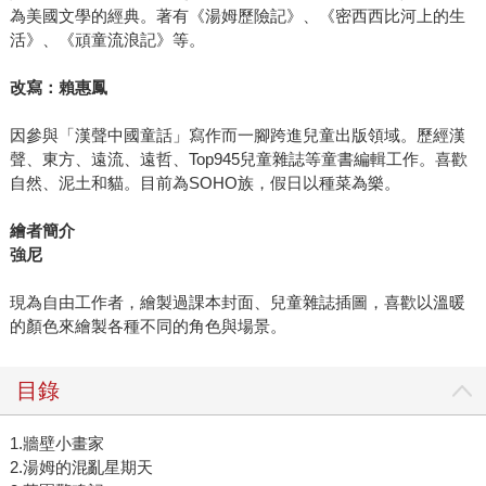
為美國文學的經典。著有《湯姆歷險記》、《密西西比河上的生
活》、《頑童流浪記》等。
改寫：賴惠鳳
因參與「漢聲中國童話」寫作而一腳跨進兒童出版領域。歷經漢
聲、東方、遠流、遠哲、Top945兒童雜誌等童書編輯工作。喜歡
自然、泥土和貓。目前為SOHO族，假日以種菜為樂。
繪者簡介
強尼
現為自由工作者，繪製過課本封面、兒童雜誌插圖，喜歡以溫暖
的顏色來繪製各種不同的角色與場景。
目錄
1.牆壁小畫家
2.湯姆的混亂星期天