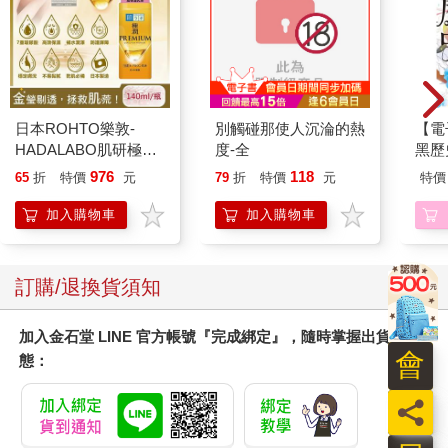
日本ROHTO樂敦-
別觸碰那使人沉淪的熱
【電
HADALABO肌研極潤
度-全
黑歷史
金緻7重玻尿酸高效保
976
118
65
折
特價
元
79
折
特價
元
特價
濕潤澤特濃精華乳液
140ml/金瓶(Premium
加入購物車
加入購物車
臉部肌膚護理乳霜,素
顏保養乾肌水凝乳)
訂購/退換貨須知
加入金石堂 LINE 官方帳號『完成綁定』，隨時掌握出貨動
會
態：
員