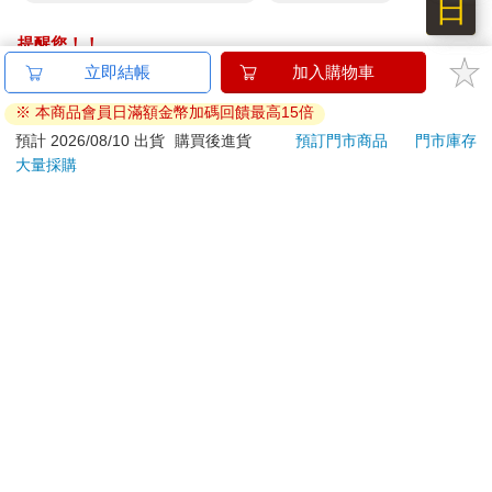
日
提醒您！！
金石堂及銀行均不會請您操作ATM! 如接獲電話要求您前往
立即結帳
加入購物車
ATM提款機，請不要聽從指示，以免受騙上當！
※ 本商品會員日滿額金幣加碼回饋最高15倍
退換貨須知：
預計 2026/08/10 出貨
購買後進貨
預訂門市商品
門市庫存
大量採購
**提醒您，鑑賞期不等於試用期，退回商品須為全新狀態**
依據「消費者保護法」第19條及行政院消費者保護處公告之
「通訊交易解除權合理例外情事適用準則」，以下商品購買
後，除商品本身有瑕疵外，將不提供7天的猶豫期：
易於腐敗、保存期限較短或解約時即將逾期。（如：生
鮮食品）
依消費者要求所為之客製化給付。（客製化商品）
報紙、期刊或雜誌。（含MOOK、外文雜誌）
經消費者拆封之影音商品或電腦軟體。
非以有形媒介提供之數位內容或一經提供即為完成之線
上服務，經消費者事先同意始提供。（如：電子書、電
子雜誌、下載版軟體、虛擬商品…等）
已拆封之個人衛生用品。（如：內衣褲、刮鬍刀、除毛