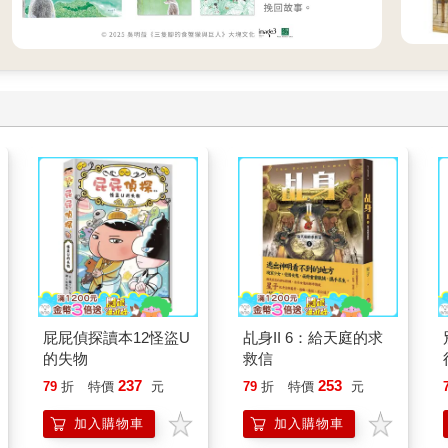
屁屁偵探讀本12怪盜U
乩身II 6：給天庭的求
的失物
救信
237
253
79
折
特價
元
79
折
特價
元
加入購物車
加入購物車