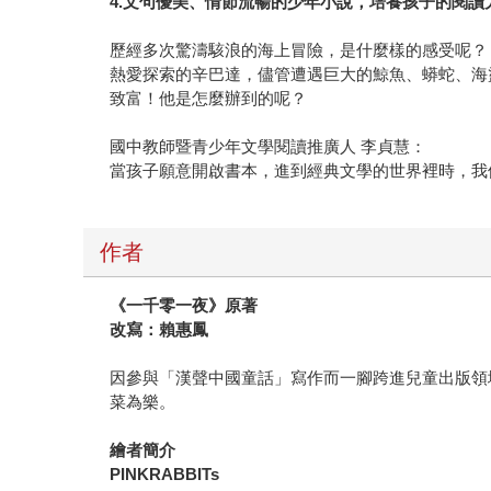
4.文句優美、情節流暢的少年小說，培養孩子的閱讀
歷經多次驚濤駭浪的海上冒險，是什麼樣的感受呢？
熱愛探索的辛巴達，儘管遭遇巨大的鯨魚、蟒蛇、海
致富！他是怎麼辦到的呢？
國中教師暨青少年文學閱讀推廣人 李貞慧：
當孩子願意開啟書本，進到經典文學的世界裡時，我
作者
《一千零一夜》原著
改寫：賴惠鳳
因參與「漢聲中國童話」寫作而一腳跨進兒童出版領域
菜為樂。
繪者簡介
PINKRABBITs