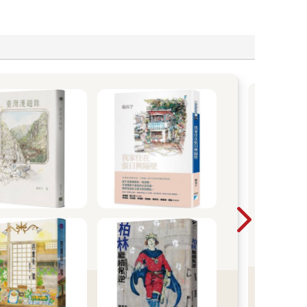
傳
流
預防
苗以
（A
冒更
燒（
痛、