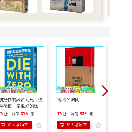
趕緊
別把你的錢留到死：懂
海邊的房間
剛剛好
得花錢，是最好的投資
相絆，
—理想人生的9大財務
要的自
315
332
79
折
特價
元
79
折
特價
元
79
折
思維
加入購物車
加入購物車
加