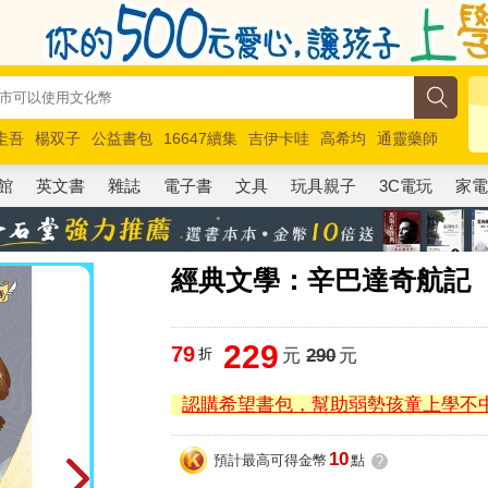
圭吾
楊双子
公益書包
16647續集
吉伊卡哇
高希均
通靈藥師
路邊攤新作
馬斯克
玩具總動員5
超慢跑
館
英文書
雜誌
電子書
文具
玩具親子
3C電玩
家
經典文學：辛巴達奇航記
229
79
折
元
290
元
認購希望書包，幫助弱勢孩童上學不
10
預計最高可得金幣
點
?