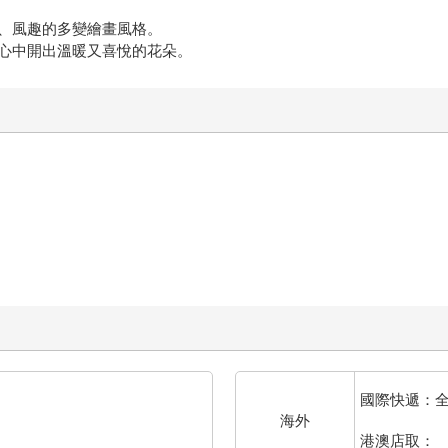
愛、溫暖、風趣的多變繪畫風格。
心中開出溫暖又喜悅的花朵。
國際快遞：
海外
港澳店取：