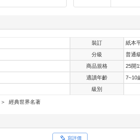
裝訂
紙本
分級
普通
商品規格
25開1
適讀年齡
7~1
級別
＞
經典世界名著
寫評價