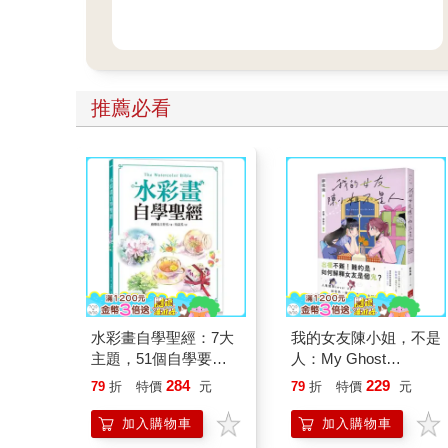
推薦必看
水彩畫自學聖經：7大
我的女友陳小姐，不是
主題，51個自學要
人：My Ghost
點，一本最全面的水彩
Girlfriend 2
284
229
79
折
特價
元
79
折
特價
元
繪畫技巧寶典！
加入購物車
加入購物車