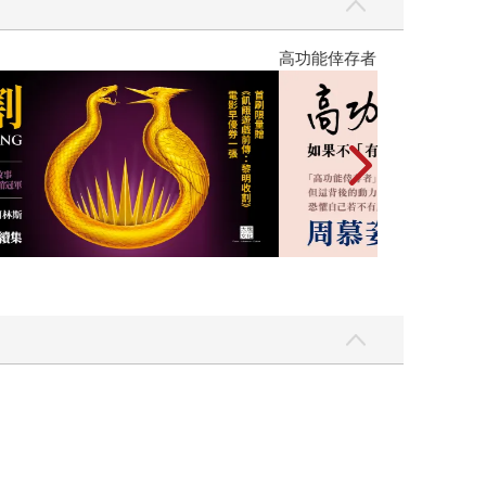
優惠
遠流童書展75折