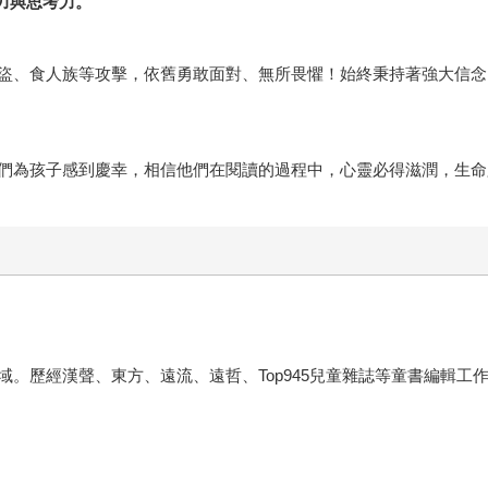
力與思考力。
盜、食人族等攻擊，依舊勇敢面對、無所畏懼！始終秉持著強大信念
們為孩子感到慶幸，相信他們在閱讀的過程中，心靈必得滋潤，生命
。歷經漢聲、東方、遠流、遠哲、Top945兒童雜誌等童書編輯工