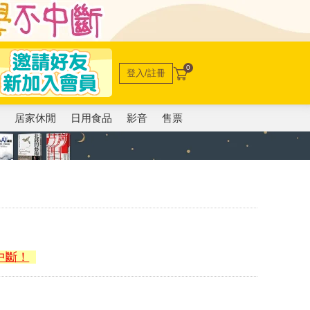
0
登入/註冊
電
居家休閒
日用食品
影音
售票
中斷！