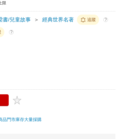
上限
梁書/兒童故事
＞
經典世界名著
追蹤
?
蹤
?
商品
門市庫存
大量採購