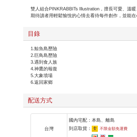
雙人組合PINKRABBITs Illustration，擅長可
期待讀者用輕鬆愉悅的心情去看待每件創作，並能在
目錄
1.鯨魚島歷險
2.巨鳥島歷險
3.遇到食人族
4.神鷹的報復
5.大象墳場
6.返回家鄉
配送方式
國內宅配：本島、離島
到店取貨：
台灣
不限金額免運費