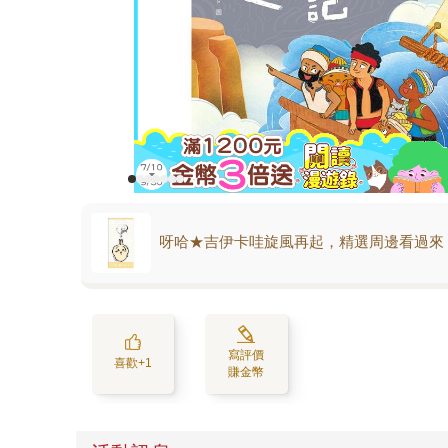
呀哈★吉伊卡哇旋風再起，精選周邊看過來
寫評價
喜歡+1
賺金幣