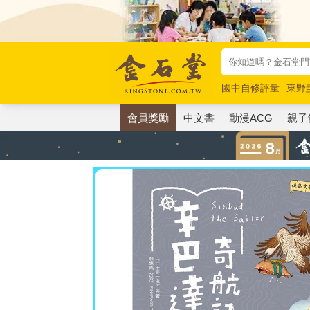
國中自修評量
東野
唯紅花綻放
奧德賽
會員獎勵
中文書
動漫ACG
親子