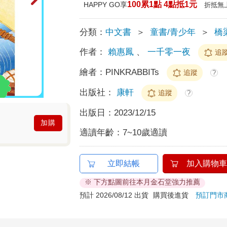
100累1點 4點抵1元
HAPPY GO享
折抵無
分類：
中文書
＞
童書/青少年
＞
橋
作者：
賴惠鳳
、
一千零一夜
追
繪者：
PINKRABBITs
追蹤
?
出版社：
康軒
追蹤
?
出版日：
2023/12/15
加購
適讀年齡：
7~10歲適讀
立即結帳
加入購物車
※ 下方點圖前往本月金石堂強力推薦
預計 2026/08/12 出貨
購買後進貨
預訂門市