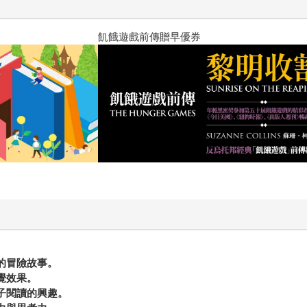
？（限量作者親簽版）
PUGO噗果聰明書包開學季預購
的冒險故事。
覺效果。
子閱讀的興趣。