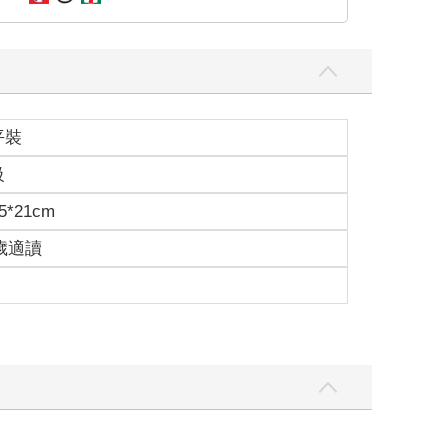
平裝
級
5*21cm
0歲適讀