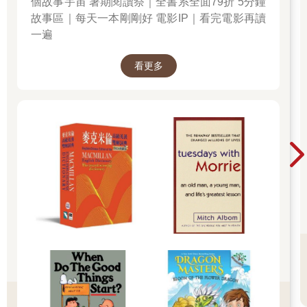
個故事宇宙 暑期閱讀祭｜全書系全面79折 5分鐘
故事區｜每天一本剛剛好 電影IP｜看完電影再讀
一遍
看更多