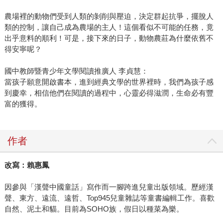
農場裡的動物們受到人類的剝削與壓迫，決定群起抗爭，擺脫人
類的控制，讓自己成為農場的主人！這個看似不可能的任務，竟
出乎意料的順利！可是，接下來的日子，動物農莊為什麼依舊不
得安寧呢？
國中教師暨青少年文學閱讀推廣人 李貞慧：
當孩子願意開啟書本，進到經典文學的世界裡時，我們為孩子感
到慶幸，相信他們在閱讀的過程中，心靈必得滋潤，生命必有豐
富的獲得。
作者
改寫：賴惠鳳
因參與「漢聲中國童話」寫作而一腳跨進兒童出版領域。歷經漢
聲、東方、遠流、遠哲、Top945兒童雜誌等童書編輯工作。喜歡
自然、泥土和貓。目前為SOHO族，假日以種菜為樂。