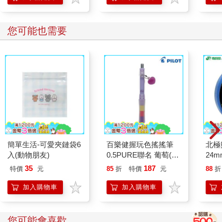
您可能也需要
簡單生活-可愛夾鏈袋6
百樂健握玩色搖搖筆
北極
入(動物朋友)
0.5PURE聯名 葡萄(限
24m
量)
35
187
特價
元
85
折
特價
元
88
折
加入購物車
加入購物車
您可能會喜歡