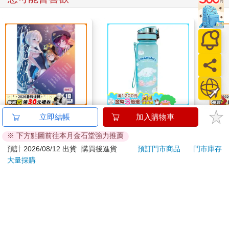
水平檔案-色・愛・
IMPACT大耳狗 水壺
如夢
立即結帳
加入購物車
落・夢-總集篇
(500ml)#淺藍
※ 下方點圖前往本月金石堂強力推薦
IMCMB01LB
480
539
特價
元
特價
元
特價
預計 2026/08/12 出貨
購買後進貨
預訂門市商品
門市庫存
大量採購
預購限定
加入購物車
訂購/退換貨須知
加入金石堂 LINE 官方帳號『完成綁定』，隨時掌握出貨動