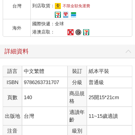
到店取貨：
台灣
不限金額免運費
國際快遞：全球
海外
港澳店取：
詳細資料
語言
中文繁體
裝訂
紙本平裝
ISBN
9786263731707
分級
普通級
商品規
頁數
140
25開15*21cm
格
適讀年
出版地
台灣
11~15歲適讀
齡
注音
級別