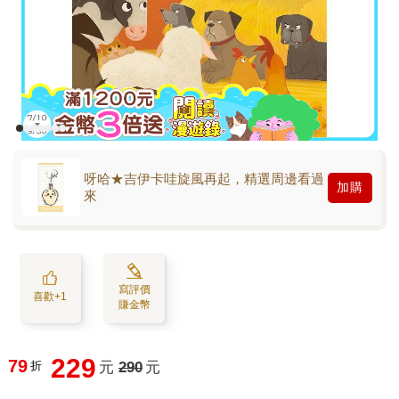
呀哈★吉伊卡哇旋風再起，精選周邊看過
加購
來
寫評價
喜歡+1
賺金幣
229
79
折
元
290
元