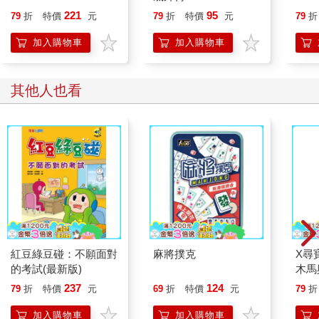
221
95
79
折
特價
元
79
折
特價
元
79
折
加入購物車
加入購物車
其他人也看
紅豆綠豆碰：不願面對
麻將撲克
X尋
的考試(最新版)
木馬
臘神
237
124
79
折
特價
元
69
折
特價
元
79
折
加入購物車
加入購物車