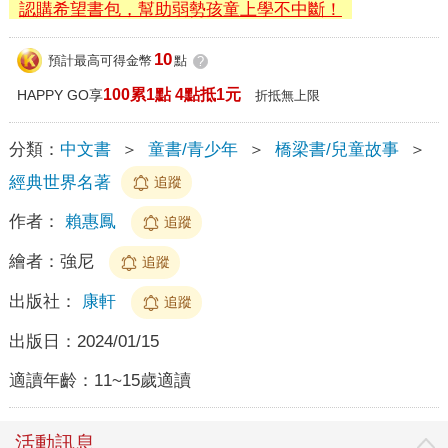
認購希望書包，幫助弱勢孩童上學不中斷！
10
預計最高可得金幣
點
?
100累1點 4點抵1元
HAPPY GO享
折抵無上限
分類：
中文書
＞
童書/青少年
＞
橋梁書/兒童故事
＞
經典世界名著
追蹤
作者：
賴惠鳳
追蹤
繪者：
強尼
追蹤
出版社：
康軒
追蹤
出版日：
2024/01/15
適讀年齡：
11~15歲適讀
活動訊息