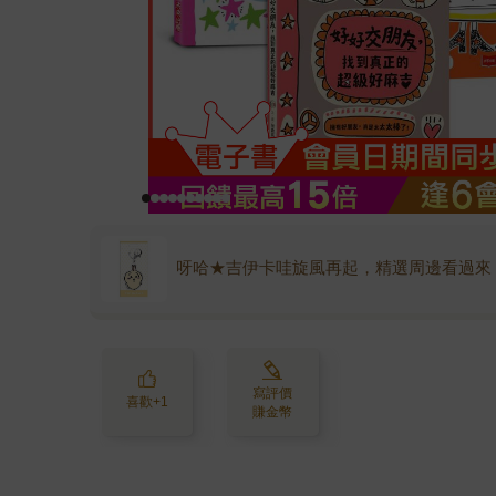
呀哈★吉伊卡哇旋風再起，精選周邊看過來
寫評價
喜歡+1
賺金幣