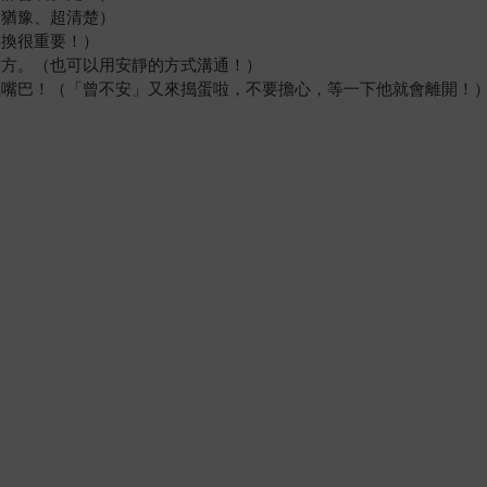
零猶豫、超清楚）
交換很重要！）
對方。（也可以用安靜的方式溝通！）
住嘴巴！（「曾不安」又來搗蛋啦，不要擔心，等一下他就會離開！