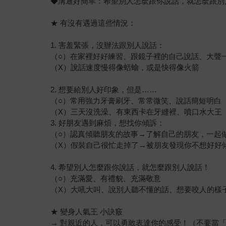
◆溝通好簡單：希望別人怎麼跟你說話，就怎麼跟別
★ 有沒有遇過這些情況：
1. 害羞緊張，沒辦法跟別人說話：
（○）在家裡好好練習、跟鏡子裡的自己說話、大聲
（Χ）說話速度慢得像蛞蝓，或是快得像火箭
2. 想要給別人好印象，但是……
（○）常用強力牙膏刷牙、常常微笑、說話簡短明白
（Χ）三天沒洗澡、有東西卡在牙縫裡、噴口水大王
3. 好朋友遇到麻煩，想找你傾訴：
（○）認真傾聽朋友的故事→了解自己的朋友，一起
（Χ）假裝自己很忙走掉了→被朋友發現你不想好好
4. 希望別人怎麼跟你說話，就怎麼跟別人說話！
（○）充滿愛、有禮貌、充滿敬意
（Χ）大吼大叫、說別人聽不懂的話、想要咬人的樣
★ 變身人氣王 小訣竅
→ 對親近的人，可以勇敢表達你的感受！（不要當