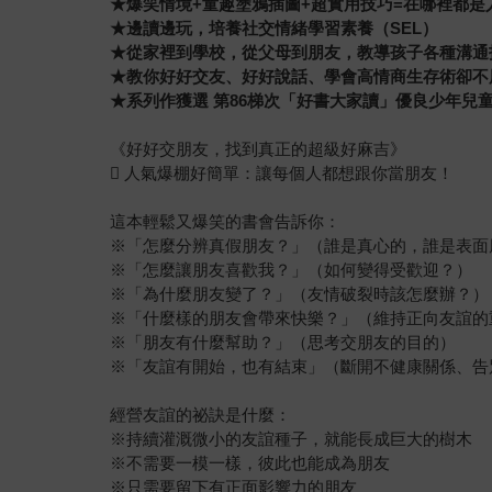
★爆笑情境+童趣塗鴉插圖+超實用技巧=在哪裡都是
★邊讀邊玩，培養社交情緒學習素養（SEL）
★從家裡到學校，從父母到朋友，教導孩子各種溝通
★教你好好交友、好好說話、學會高情商生存術卻不
★系列作獲選 第86梯次「好書大家讀」優良少年兒
《好好交朋友，找到真正的超級好麻吉》
 人氣爆棚好簡單：讓每個人都想跟你當朋友！
這本輕鬆又爆笑的書會告訴你：
※「怎麼分辨真假朋友？」（誰是真心的，誰是表面
※「怎麼讓朋友喜歡我？」（如何變得受歡迎？）
※「為什麼朋友變了？」（友情破裂時該怎麼辦？）
※「什麼樣的朋友會帶來快樂？」（維持正向友誼的
※「朋友有什麼幫助？」（思考交朋友的目的）
※「友誼有開始，也有結束」（斷開不健康關係、告
經營友誼的祕訣是什麼：
※持續灌溉微小的友誼種子，就能長成巨大的樹木
※不需要一模一樣，彼此也能成為朋友
※只需要留下有正面影響力的朋友