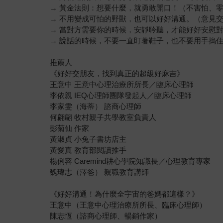
→ 黃金法則：想要什麼，就勇敢開口！（不害怕、
→ 不用變成可怕的野獸，也可以好好溝通。（意見
→ 當對方需要你的時候，安靜聆聽，才能好好安慰
→ 說話的時候，不要一直盯著鞋子，也不要用手摀
推薦人
《好好交朋友，找到真正的超級好麻吉》
王意中 王意中心理治療所所長／臨床心理師
李依親 IEQ心理師團隊發起人／臨床心理師
李家雯（海蒂） 諮商心理師
何翩翩 牧村親子共學教室負責人
彭菊仙 作家
黃淑貞 小兔子書坊店主
黃愛真 教育部閱讀推手
楊俐容 Caremind耕心學院知識長／心理教育專家
魏瑋志（澤爸） 親職教育講師
《好好溝通！為什麼全宇宙的爸媽都這樣？》
王意中（王意中心理治療所所長、臨床心理師）
陳志恆（諮商心理師、暢銷作家）