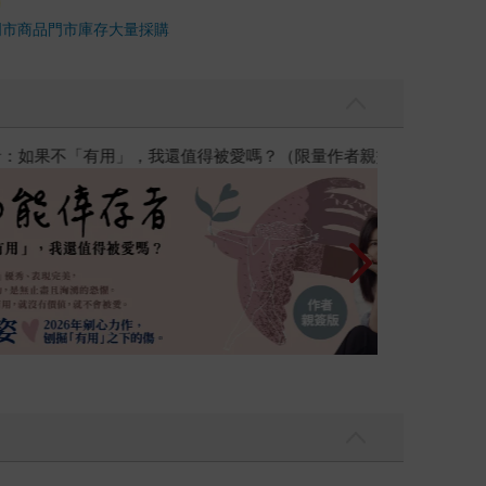
門市商品
門市庫存
大量採購
優惠
遠流童書展75折