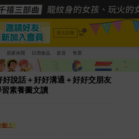
0
登入/註冊
電
居家休閒
日用食品
影音
售票
好好說話＋好好溝通＋好好交朋友
學習素養圖文讀
中斷！