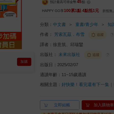
45
預計最高可得金幣
點
?
100累1點 4點抵1元
HAPPY GO享
折抵無
分類：
中文書
＞
童書/青少年
＞
知
作者：
芳索瓦茲．布雪
追蹤
?
譯者：
徐意筑、邱瑞鑾
出版社：
未來出版社
追蹤
?
加購
出版日：
2025/02/07
適讀年齡：
11~15歲適讀
相關主題：
好快樂！看完還有下一集｜
立即結帳
加入購物車