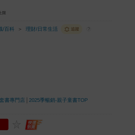
上限
識/百科
＞
理財/日常生活
追蹤
?
套書專門店
2025季暢銷-親子童書TOP