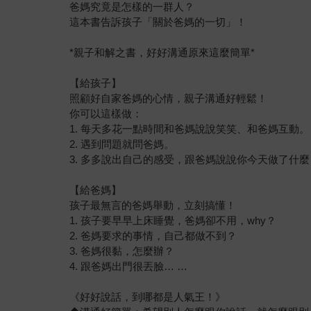
爸媽究竟是怎樣的一群人？
這本書告訴孩子「關於爸媽的一切」！
*親子和解之書，好好溝通原來這麼簡單*
【給孩子】
照顧好自家爸媽的心情，親子溝通好輕鬆！
你可以這樣做：
1. 每天多花一點時間和爸媽說說笑笑、和爸媽互動。
2. 遇到問題就問爸媽。
3. 多多說出自己的感受，跟爸媽說說你今天做了什麼
【給爸媽】
孩子最無言的爸媽舉動，立刻搞懂！
1. 孩子要早早上床睡覺，爸媽卻不用，why？
2. 爸媽要求的事情，自己都做不到？
3. 爸媽很黏，怎麼辦？
4. 跟爸媽出門很丟臉… …
《好好說話，到哪都是人氣王！》