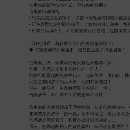
※用你想被對待的方式，對待你的好朋友
這本書特別適合：
• 想多認識朋友的孩子：從書中發現如何輕鬆開啟話
• 正在經歷友誼挑戰的孩子：了解如何減少傷害，留
• 所有的I人與E人：不用改變自己的性格，也能擁
《好好溝通！為什麼全宇宙的爸媽都這樣？》
◆ 宇宙最神奇的溝通術，最受歡迎親子溝通祕笈！
從表面上看，全世界的爸媽看起來都差不多。
其實，爸媽是非常非常特別的一群人！
爸媽可能是超級無敵生化人、超級英雄、魔術師，擁
只要是有關孩子的大小事，他們都會知道！
現在，終於有一本書解釋關於爸媽的一切，
告訴孩子：為什麼全宇宙的爸媽都這樣！
這本書能有效幫助孩子理解爸媽，知道爸媽的責任、
爸媽總是要孩子「快一點」把事情做完，真正原因是
爸媽總是管東管西，其實是出於爆棚的愛……
還有，爸媽超級黏人的背後真相，孩子該怎麼應對？