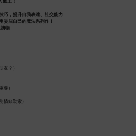
人氣王！
技巧，提升自我表達、社交能力
用委屈自己的魔法系列作！
童讀物
朋友？）
重要）
別情緒勒索）