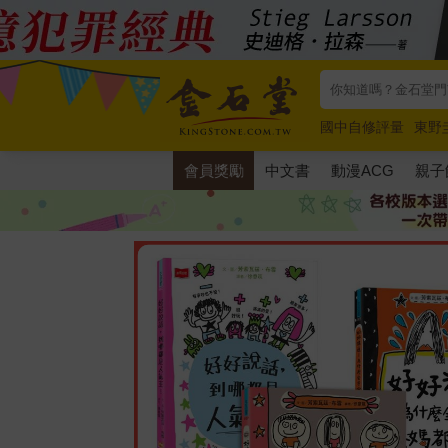
國中自修評量
東野
唯紅花綻放
奧德賽
會員獎勵
中文書
動漫ACG
親子