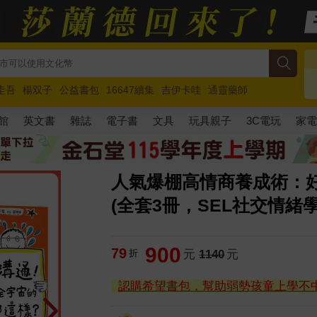
圭吾
楊双子
公益書包
16647續集
吉伊卡哇
通靈藥師
路邊攤新作
馬斯克
玩具總動員5
超慢跑
館
英文書
雜誌
電子書
文具
玩具親子
3C電玩
家
人氣爆棚高情商養成術：
(全套3冊，SEL社交情緒
900
79
折
元
1140
元
認購希望書包，幫助弱勢孩童上學不