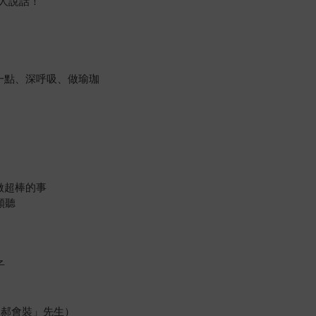
人說話！
一點、深呼吸、做瑜珈
做超棒的事
傾聽
子
「郝會裝」先生）