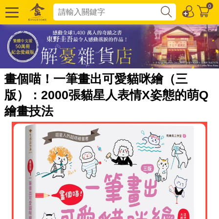
0
畫個喵！一筆畫出可愛貓咪繪（三
版）：2000張貓星人表情X姿態的萌Q
繪畫技法