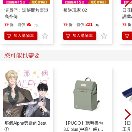
演員們：請解開故事謎
叛逆玩家 02
日花
底外傳
詞彙
95
221
79
折
特價
元
79
折
特價
元
79
折
加入購物車
加入購物車
您可能也需要
那個Alpha旁邊的Beta
【PUGO】聰明書包
【日本
①
3.0 plus(中高年級)沙
工具