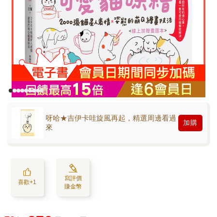
呀哈★吉伊卡哇旋風再起，精選周邊看過
加購
來
寫評價
喜歡+1
賺金幣