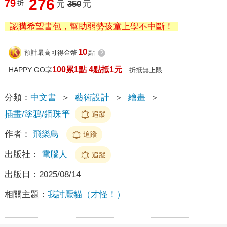
276
79
折
元
350
元
認購希望書包，幫助弱勢孩童上學不中斷！
10
預計最高可得金幣
點
?
100累1點 4點抵1元
HAPPY GO享
折抵無上限
分類：
中文書
＞
藝術設計
＞
繪畫
＞
插畫/塗鴉/鋼珠筆
追蹤
作者：
飛樂鳥
追蹤
出版社：
電腦人
追蹤
出版日：
2025/08/14
相關主題：
我討厭貓（才怪！）