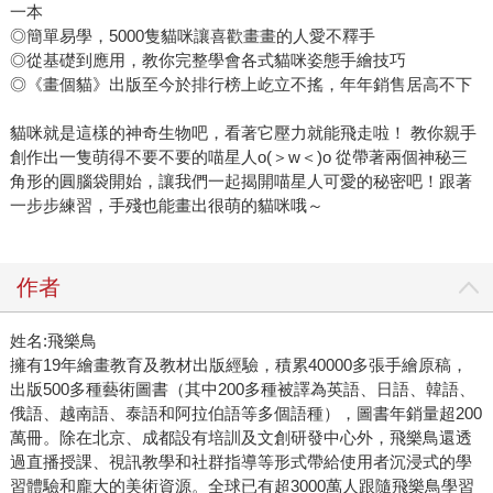
一本
◎簡單易學，5000隻貓咪讓喜歡畫畫的人愛不釋手
◎從基礎到應用，教你完整學會各式貓咪姿態手繪技巧
◎《畫個貓》出版至今於排行榜上屹立不搖，年年銷售居高不下
貓咪就是這樣的神奇生物吧，看著它壓力就能飛走啦！ 教你親手
創作出一隻萌得不要不要的喵星人o(＞w＜)o 從帶著兩個神秘三
角形的圓腦袋開始，讓我們一起揭開喵星人可愛的秘密吧！跟著
一步步練習，手殘也能畫出很萌的貓咪哦～
作者
姓名:飛樂鳥
擁有19年繪畫教育及教材出版經驗，積累40000多張手繪原稿，
出版500多種藝術圖書（其中200多種被譯為英語、日語、韓語、
俄語、越南語、泰語和阿拉伯語等多個語種），圖書年銷量超200
萬冊。除在北京、成都設有培訓及文創研發中心外，飛樂鳥還透
過直播授課、視訊教學和社群指導等形式帶給使用者沉浸式的學
習體驗和龐大的美術資源。全球已有超3000萬人跟隨飛樂鳥學習