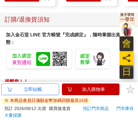
訂購/退換貨須知
加入金石堂 LINE 官方帳號『完成綁定』，隨時掌握出貨動
會
態：
員
日
提醒您！！
金石堂及銀行均不會請您操作ATM! 如接獲電話要求您前往
立即結帳
加入購物車
ATM提款機，請不要聽從指示，以免受騙上當！
※ 本商品會員日滿額金幣加碼回饋最高15倍
退換貨須知：
預計 2026/08/12 出貨
購買後進貨
預訂門市商品
門市庫存
大量採購
**提醒您，鑑賞期不等於試用期，退回商品須為全新狀態**
依據「消費者保護法」第19條及行政院消費者保護處公告之
「通訊交易解除權合理例外情事適用準則」，以下商品購買
後，除商品本身有瑕疵外，將不提供7天的猶豫期：