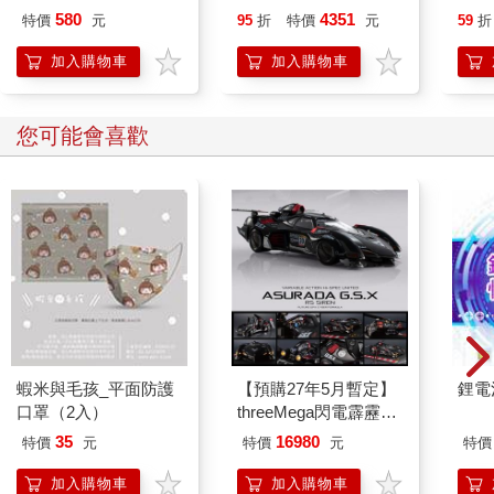
綠 全新進化玩美上市
色可
580
4351
特價
元
95
折
特價
元
59
折
工具
加入購物車
加入購物車
您可能會喜歡
蝦米與毛孩_平面防護
【預購27年5月暫定】
鋰電
口罩（2入）
threeMega閃電霹靂車
VA Hi-SPEC UNITED
35
16980
特價
元
特價
元
特價
阿斯拉 G.S.X RS
SIREN 黑色限定
加入購物車
加入購物車