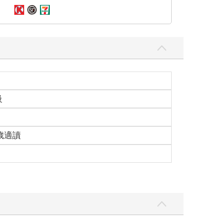
級
0歲適讀