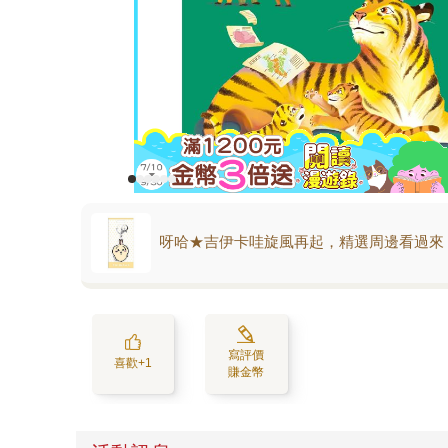
呀哈★吉伊卡哇旋風再起，精選周邊看過來
寫評價
喜歡+1
賺金幣