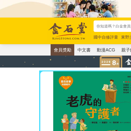
國中自修評量
東野
唯紅花綻放
奧德賽
會員獎勵
中文書
動漫ACG
親子