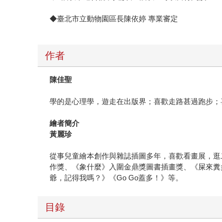
◆臺北市立動物園區長陳依婷 專業審定
作者
陳佳聖
學的是心理學，遊走在出版界；喜歡走路甚過跑步；
繪者簡介
黃麗珍
從事兒童繪本創作與雜誌插圖多年，喜歡看畫展，逛
作獎、《象什麼》入圍金鼎獎圖書插畫獎、《屎來糞
爺，記得我嗎？》《Go Go蓋多！》等。
目錄