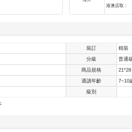
港澳店取：
裝訂
精裝
分級
普通
商品規格
21*28
適讀年齡
7~1
級別
本