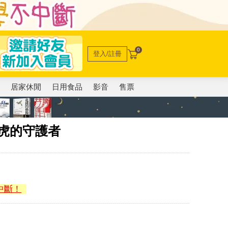
0
登入/註冊
電
居家休閒
日用食品
影音
售票
老虎的守護者
中斷！