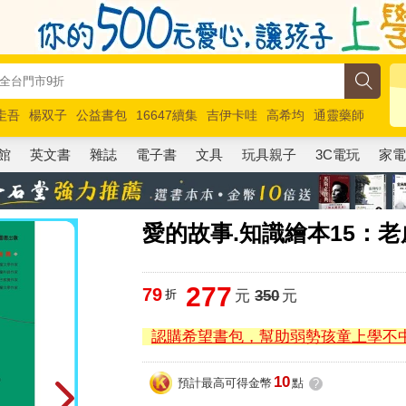
圭吾
楊双子
公益書包
16647續集
吉伊卡哇
高希均
通靈藥師
路邊攤新作
馬斯克
玩具總動員5
超慢跑
館
英文書
雜誌
電子書
文具
玩具親子
3C電玩
家
愛的故事.知識繪本15：
277
79
折
元
350
元
認購希望書包，幫助弱勢孩童上學不
10
預計最高可得金幣
點
?