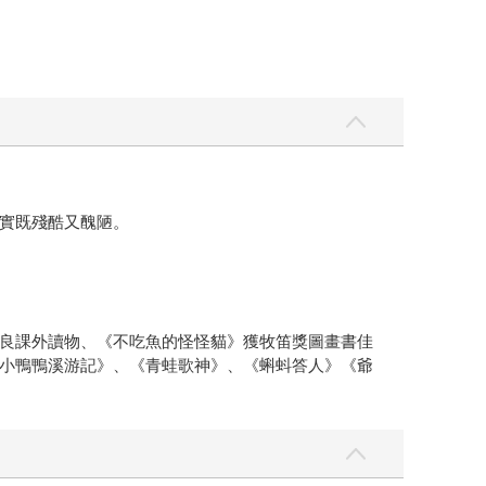
實既殘酷又醜陋。
良課外讀物、《不吃魚的怪怪貓》獲牧笛獎圖畫書佳
小鴨鴨溪游記》、《青蛙歌神》、《蝌蚪答人》《爺