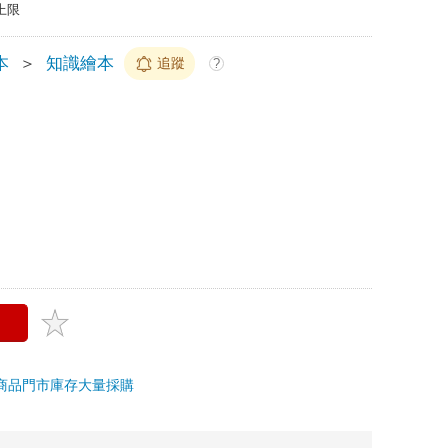
上限
本
＞
知識繪本
追蹤
?
商品
門市庫存
大量採購