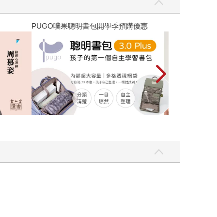
優惠
遠流童書展75折