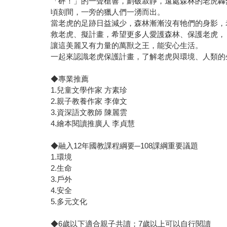
「砰！」的一聲槍響，劃破寂靜，遠處森林的老虎轟
頃刻間，一旁的獵人們一湧而出。
當老虎的足跡日益減少，森林漸漸沒有牠們的身影，
救老虎、擬計畫，希望更多人愛護森林、保護老虎，
讓這美麗又有力量的萬獸之王，能安心生活。
一起來認識老虎保護計畫，了解老虎與環境、人類的
◆專業推薦
1.兒童文學作家 方素珍
2.親子教養作家 李偉文
3.資深語文教師 陳麗雲
4.繪本閱讀推廣人 李貞慧
◆融入12年國教課程綱要─108課綱重要議題
1.環境
2.生命
3.戶外
4.安全
5.多元文化
◆6歲以下適合親子共讀；7歲以上可以自行閱讀