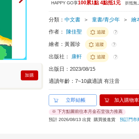
100累1點 4點抵1元
HAPPY GO享
折抵無
分類：
中文書
＞
童書/青少年
＞
繪
作者：
陳佳聖
追蹤
?
繪者：
黃麗珍
追蹤
?
出版社：
康軒
追蹤
?
出版日：
2023/08/15
加購
適讀年齡：
7~10歲適讀 有注音
立即結帳
加入購物車
※ 下方點圖前往本月金石堂強力推薦
預計 2026/08/13 出貨
購買後進貨
預訂門市