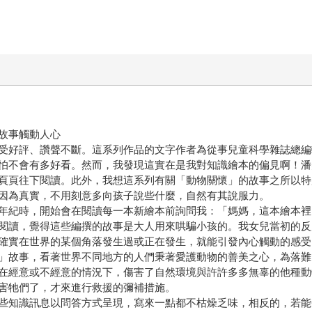
故事觸動人心
受好評、讚聲不斷。這系列作品的文字作者為從事兒童科學雜誌總編
怕不會有多好看。然而，我發現這實在是我對知識繪本的偏見啊！潘
頁頁往下閱讀。此外，我想這系列有關「動物關懷」的故事之所以特
因為真實，不用刻意多向孩子說些什麼，自然有其說服力。
年紀時，開始會在閱讀每一本新繪本前詢問我：「媽媽，這本繪本裡
閱讀，覺得這些編撰的故事是大人用來哄騙小孩的。我女兒當初的反
確實在世界的某個角落發生過或正在發生，就能引發內心觸動的感受
」故事，看著世界不同地方的人們秉著愛護動物的善美之心，為落難
在經意或不經意的情況下，傷害了自然環境與許許多多無辜的他種動
害牠們了，才來進行救援的彌補措施。
些知識訊息以問答方式呈現，寫來一點都不枯燥乏味，相反的，若能