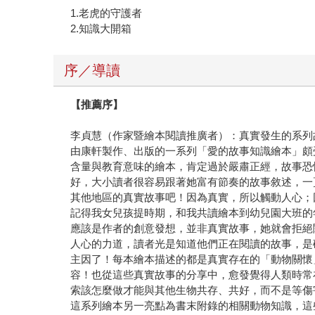
1.老虎的守護者
2.知識大開箱
序／導讀
【推薦序】
李貞慧（作家暨繪本閱讀推廣者）：真實發生的系列
由康軒製作、出版的一系列「愛的故事知識繪本」頗
含量與教育意味的繪本，肯定過於嚴肅正經，故事恐
好，大小讀者很容易跟著她富有節奏的故事敘述，一
其他地區的真實故事吧！因為真實，所以觸動人心；
記得我女兒孩提時期，和我共讀繪本到幼兒園大班的
應該是作者的創意發想，並非真實故事，她就會拒絕
人心的力道，讀者光是知道他們正在閱讀的故事，是
主因了！每本繪本描述的都是真實存在的「動物關懷
容！也從這些真實故事的分享中，愈發覺得人類時常
索該怎麼做才能與其他生物共存、共好，而不是等傷
這系列繪本另一亮點為書末附錄的相關動物知識，這