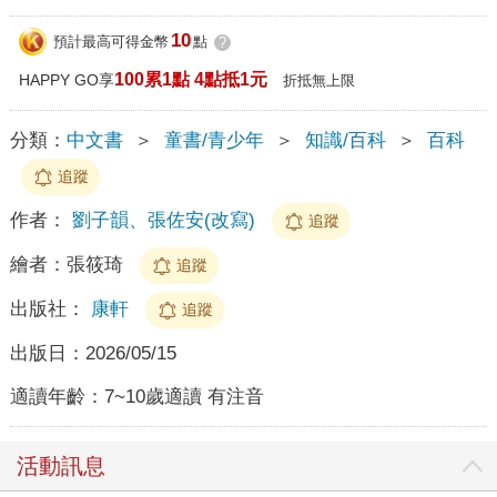
10
預計最高可得金幣
點
?
100累1點 4點抵1元
HAPPY GO享
折抵無上限
分類：
中文書
＞
童書/青少年
＞
知識/百科
＞
百科
追蹤
作者：
劉子韻、張佐安(改寫)
追蹤
繪者：
張筱琦
追蹤
出版社：
康軒
追蹤
出版日：
2026/05/15
適讀年齡：
7~10歲適讀 有注音
活動訊息