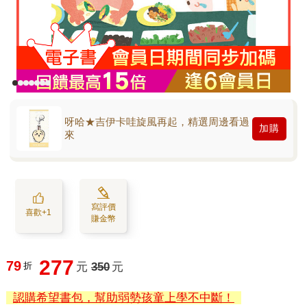
呀哈★吉伊卡哇旋風再起，精選周邊看過
加購
來
寫評價
喜歡+1
賺金幣
277
79
折
元
350
元
認購希望書包，幫助弱勢孩童上學不中斷！