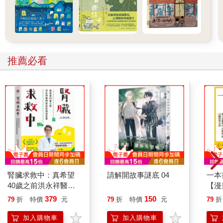
推薦必看
腎臟求救中：真希望
請解開故事謎底 04
一本
40歲之前洪永祥醫師
【漫
就告訴我這些事
行動
379
150
79
折
特價
元
79
折
特價
元
79
折
開關
「行
加入購物車
加入購物車