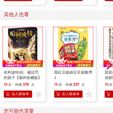
學方
其他人也看
哈利波特(8)：被詛咒
跟紅豆妮綠豆兵遊臺灣
屁屁
的孩子【最終收藏版】
1
偵探
379
237
79
折
特價
元
79
折
特價
元
79
折
加入購物車
加入購物車
您可能也需要