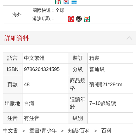
國際快遞：全球
海外
港澳店取：
詳細資料
語言
中文繁體
裝訂
精裝
ISBN
9786264324595
分級
普通級
商品規
頁數
48
菊8開21*28cm
格
適讀年
出版地
台灣
7~10歲適讀
齡
注音
有注音
級別
中文書
＞
童書/青少年
＞
知識/百科
＞
百科