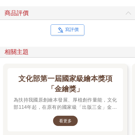
商品評價
寫評價
相關主題
文化部第一屆國家級繪本獎項
「金繪獎」
為扶持我國原創繪本發展、厚植創作量能，文化
部114年起，在原有的國家級「出版三金」金鼎
獎、金漫獎、金典獎外，新增「金繪獎」，希望
看更多
促進台灣圖文出版的多元發展。獎項分為「特別
貢獻獎」、「繪本新人獎」、「繪本編輯獎」、