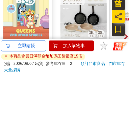
會
員
日
Bluey: Queens and
【KINYO】Penna系
幻獸
立即結帳
加入購物車
Other Stories: 4
列-輕量高效導熱不沾
一彈 
※ 本商品會員日滿額金幣加碼回饋最高15倍
Stories in 1 Book.
平煎鍋30cm
Pal
444
999
9
折
特價
元
56
折
特價
元
特價
Hooray!
盒）
預計 2026/08/07 出貨
參考庫存量：2
預訂門市商品
門市庫存
大量採購
立即代訂
加入購物車
訂購/退換貨須知
加入金石堂 LINE 官方帳號『完成綁定』，隨時掌握出貨動
態：