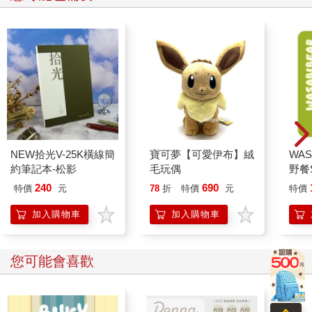
NEW拾光V-25K橫線簡
寶可夢【可愛伊布】絨
WAS
約筆記本-松影
毛玩偶
野餐S
辣椒
240
690
特價
元
78
折
特價
元
特價
加入購物車
加入購物車
您可能會喜歡