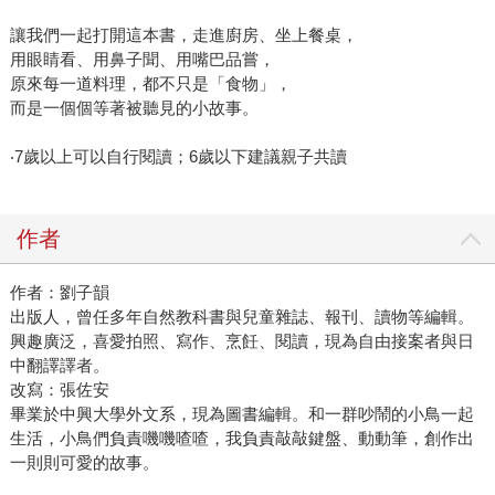
讓我們一起打開這本書，走進廚房、坐上餐桌，
用眼睛看、用鼻子聞、用嘴巴品嘗，
原來每一道料理，都不只是「食物」，
而是一個個等著被聽見的小故事。
‧7歲以上可以自行閱讀；6歲以下建議親子共讀
作者
作者：劉子韻
出版人，曾任多年自然教科書與兒童雜誌、報刊、讀物等編輯。
興趣廣泛，喜愛拍照、寫作、烹飪、閱讀，現為自由接案者與日
中翻譯譯者。
改寫：張佐安
畢業於中興大學外文系，現為圖書編輯。和一群吵鬧的小鳥一起
生活，小鳥們負責嘰嘰喳喳，我負責敲敲鍵盤、動動筆，創作出
一則則可愛的故事。