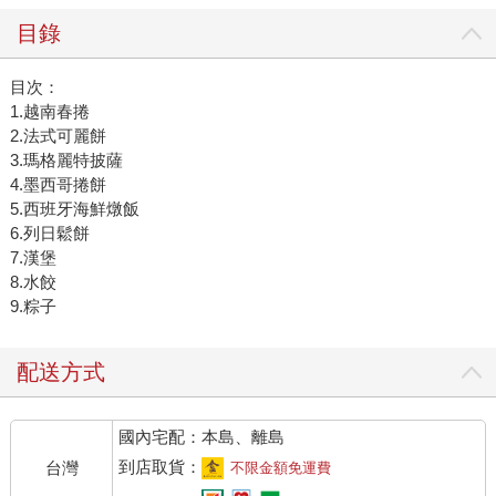
目錄
目次：
1.越南春捲
2.法式可麗餅
3.瑪格麗特披薩
4.墨西哥捲餅
5.西班牙海鮮燉飯
6.列日鬆餅
7.漢堡
8.水餃
9.粽子
配送方式
國內宅配：本島、離島
到店取貨：
台灣
不限金額免運費