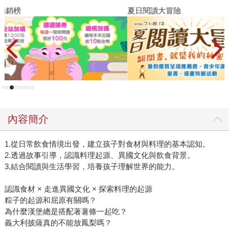
夏日閱讀大冒險
飢
內容簡介
1.從日常飲食情境出發，建立孩子對食材與料理的基本認知。
2.透過故事引導，認識料理起源、異國文化與飲食背景。
3.結合閱讀與生活學習，培養孩子理解世界的能力。
認識食材 × 走進異國文化 × 探索料理的起源
粽子的起源和屈原有關嗎？
為什麼漢堡總是搭配著薯條一起吃？
義大利披薩真的不能放鳳梨嗎？