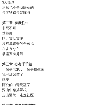
3天後見
這樣也不是我願意的
是問號還是驚嘆號
第二章 有機往生
非死不可
營養針
賭、實話實說
沒有鼻胃管的全家福
さようなら
承諾要有勇氣
第三章 心有千千結
一個是老尪，一個是獨生囝
我已經習慣了
託夢
阿公的白毫烏龍茶
深山中葉落歸根
走出醫院、走進社區