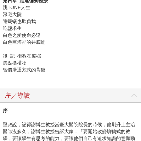
第四章 走進偏鄉醫療
跳TONE人生
深宅大院
連螞蟻也欺負我
吃鹽求生
白色之愛使命必達
白色巨塔裡的井底蛙
後 記 衛教在偏鄉
集點換禮物
習慣溝通方式的背後
序／導讀
序
堅叔說，記得謝博生教授當臺大醫院院長的時候，他剛升上主治
醫師沒多久，謝博生教授告訴大家：「要開始改變填鴨式的教
學，要讓學生有思考的能力，要讓他們自己有追求知識的意願動