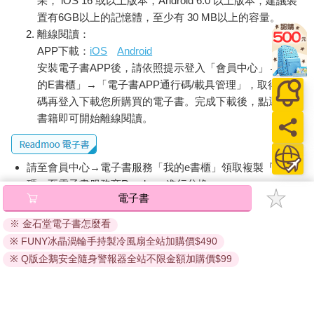
果， iOS 16 或以上版本，Android 6.0 以上版本，建議裝
置有6GB以上的記憶體，至少有 30 MB以上的容量。
離線閱讀：
APP下載：
iOS
Android
安裝電子書APP後，請依照提示登入「會員中心」→「我
的E書櫃」→「電子書APP通行碼/載具管理」，取得通行
碼再登入下載您所購買的電子書。完成下載後，點選任一
書籍即可開始離線閱讀。
請至會員中心→電子書服務「我的e書櫃」領取複製『兌換
碼』至電子書服務商Readmoo進行兌換。
電子書
退換貨須知：
※ 金石堂電子書怎麼看
因版權保護，您在金石堂所購買的電子書僅能以金石堂專屬
※ FUNY冰晶渦輪手持製冷風扇全站加購價$490
的閱讀軟體開啟閱讀，無法以其他閱讀器或直接下載檔案。
依據「消費者保護法」第19條及行政院消費者保護處公告之
※ Q版企鵝安全隨身警報器全站不限金額加購價$99
「通訊交易解除權合理例外情事適用準則」，非以有形媒介
提供之數位內容或一經提供即為完成之線上服務，經消費者
事先同意始提供。（如：電子書、電子雜誌、下載版軟體、