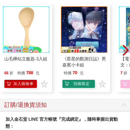
山毛櫸站立飯匙-3入組
《星星的觀測日誌》男
【電
嘉賓小卡組
文：
本搞
788
70
66
折
特價
元
特價
元
7
折
聲】
加入購物車
預購限定
訂購/退換貨須知
加入金石堂 LINE 官方帳號『完成綁定』，隨時掌握出貨動
態：