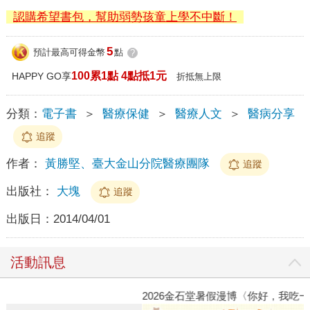
認購希望書包，幫助弱勢孩童上學不中斷！
5
預計最高可得金幣
點
?
100累1點 4點抵1元
HAPPY GO享
折抵無上限
分類：
電子書
＞
醫療保健
＞
醫療人文
＞
醫病分享
追蹤
作者：
黃勝堅、臺大金山分院醫療團隊
追蹤
出版社：
大塊
追蹤
出版日：
2014/04/01
活動訊息
2026金石堂暑假漫博〈你好，我吃一點〉第二波
飢