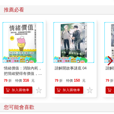
推薦必看
情緒價值：消除內耗，
請解開故事謎底 04
請解
把情緒變得有價值，跟
誰都能自在相處
316
150
79
折
特價
元
79
折
特價
元
79
折
加入購物車
加入購物車
您可能會喜歡