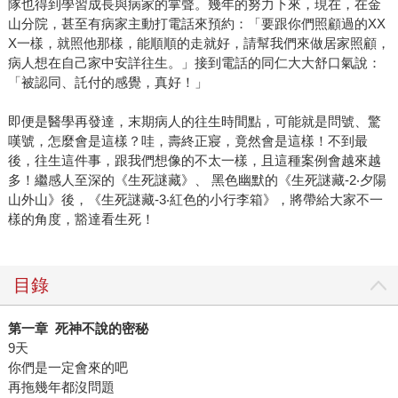
隊也得到學習成長與病家的掌聲。幾年的努力下來，現在，在金
山分院，甚至有病家主動打電話來預約：「要跟你們照顧過的XX
X一樣，就照他那樣，能順順的走就好，請幫我們來做居家照顧，
病人想在自己家中安詳往生。」接到電話的同仁大大舒口氣說：
「被認同、託付的感覺，真好！」
即便是醫學再發達，末期病人的往生時間點，可能就是問號、驚
嘆號，怎麼會是這樣？哇，壽終正寢，竟然會是這樣！不到最
後，往生這件事，跟我們想像的不太一樣，且這種案例會越來越
多！繼感人至深的《生死謎藏》、 黑色幽默的《生死謎藏-2‧夕陽
山外山》後，《生死謎藏-3‧紅色的小行李箱》，將帶給大家不一
樣的角度，豁達看生死！
目錄
第一章 死神不說的密秘
9天
你們是一定會來的吧
再拖幾年都沒問題