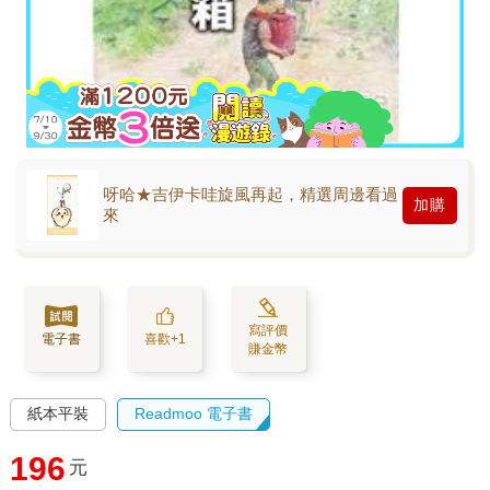
呀哈★吉伊卡哇旋風再起，精選周邊看過
加購
來
寫評價
電子書
喜歡+1
賺金幣
紙本平裝
Readmoo 電子書
196
元