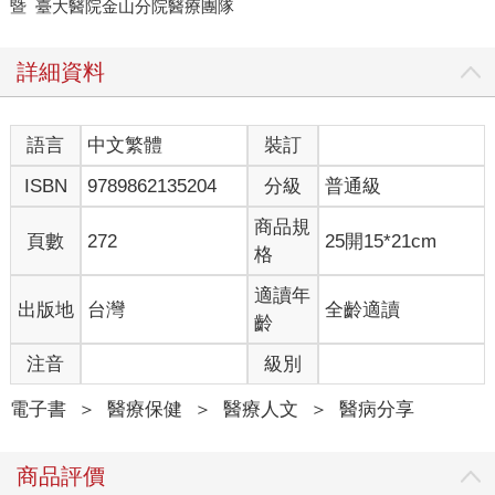
暨 臺大醫院金山分院醫療團隊
詳細資料
語言
中文繁體
裝訂
ISBN
9789862135204
分級
普通級
商品規
頁數
272
25開15*21cm
格
適讀年
出版地
台灣
全齡適讀
齡
注音
級別
電子書
＞
醫療保健
＞
醫療人文
＞
醫病分享
商品評價