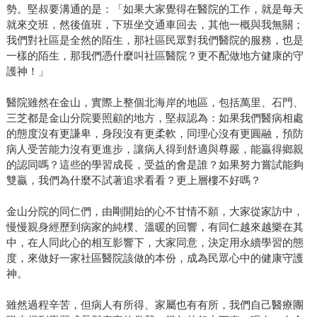
勢。堅叔要溝通的是：「如果大家覺得在醫院的工作，就是每天
就來交班，然後值班，下班坐交通車回去，其他一概與我無關；
我們對社區是全然的陌生，那社區民眾對我們醫院的服務，也是
一樣的陌生，那我們憑什麼叫社區醫院？更不配做地方健康的守
護神！」
醫院雖然在金山，實際上整個北海岸的地區，包括萬里、石門、
三芝都是金山分院要照顧的地方，堅叔認為：如果我們醫病相處
的態度沒有更謙卑，身段沒有更柔軟，同理心沒有更圓融，預防
病人受苦能力沒有更進步，讓病人得到舒適與尊嚴，能贏得鄉親
的認同嗎？這些的學習成長，受益的會是誰？如果努力嘗試能夠
雙贏，我們為什麼不試著追求看看？更上層樓不好嗎？
金山分院的同仁們，由剛開始的心不甘情不願，大家從家訪中，
慢慢親身經歷到病家的純樸、溫暖的回響，有同仁越來越樂在其
中，在人同此心的相互影響下，大家同意，決定用永續學習的態
度，來做好一家社區醫院該做的本份，成為民眾心中的健康守護
神。
雖然過程辛苦，但病人有所得、家屬也有有所，我們自己醫療團