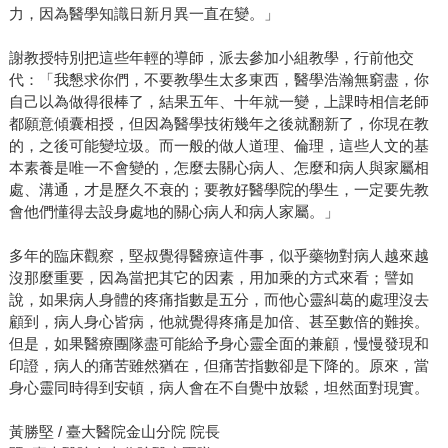
力，因為醫學知識日新月異一直在變。」
謝教授特別把這些年輕的導師，派去參加小組教學，行前他交
代：「我懇求你們，不要教學生太多東西，醫學浩瀚無窮盡，你
自己以為做得很棒了，結果五年、十年就一變，上課時相信老師
都願意傾囊相授，但因為醫學技術幾年之後就翻新了，你現在教
的，之後可能變垃圾。而一般的做人道理、倫理，這些人文的基
本素養是唯一不會變的，怎麼去關心病人、怎麼和病人與家屬相
處、溝通，才是歷久不衰的；要教好醫學院的學生，一定要先教
會他們懂得去設身處地的關心病人和病人家屬。」
多年的臨床觀察，堅叔覺得醫療這件事，似乎藥物對病人越來越
沒那麼重要，因為當把其它的因素，用加乘的方式來看；譬如
說，如果病人身體的疼痛指數是五分，而他心靈糾葛的處理沒去
顧到，病人身心皆病，他就覺得疼痛是加倍、甚至數倍的難挨。
但是，如果醫療團隊盡可能給予身心靈全面的兼顧，慢慢發現和
印證，病人的痛苦雖然猶在，但痛苦指數卻是下降的。原來，當
身心靈同時得到安頓，病人會在不自覺中放鬆，坦然面對現實。
黃勝堅 / 臺大醫院金山分院 院長