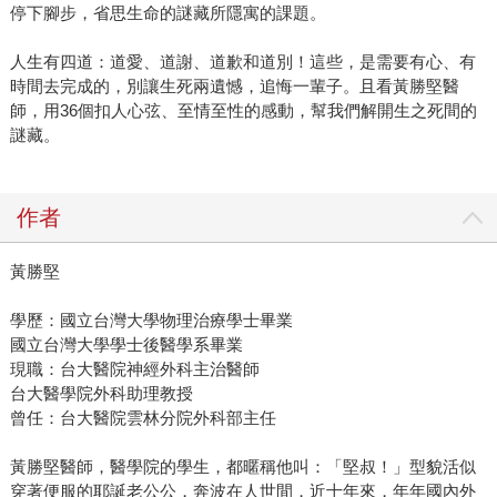
停下腳步，省思生命的謎藏所隱寓的課題。
人生有四道：道愛、道謝、道歉和道別！這些，是需要有心、有
時間去完成的，別讓生死兩遺憾，追悔一輩子。且看黃勝堅醫
師，用36個扣人心弦、至情至性的感動，幫我們解開生之死間的
謎藏。
作者
黃勝堅
學歷：國立台灣大學物理治療學士畢業
國立台灣大學學士後醫學系畢業
現職：台大醫院神經外科主治醫師
台大醫學院外科助理教授
曾任：台大醫院雲林分院外科部主任
黃勝堅醫師，醫學院的學生，都暱稱他叫：「堅叔！」型貌活似
穿著便服的耶誕老公公，奔波在人世間，近十年來，年年國內外