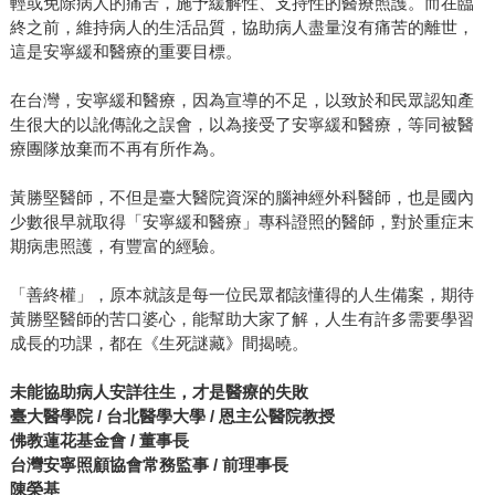
輕或免除病人的痛苦，施予緩解性、支持性的醫療照護。而在臨
終之前，維持病人的生活品質，協助病人盡量沒有痛苦的離世，
這是安寧緩和醫療的重要目標。
在台灣，安寧緩和醫療，因為宣導的不足，以致於和民眾認知產
生很大的以訛傳訛之誤會，以為接受了安寧緩和醫療，等同被醫
療團隊放棄而不再有所作為。
黃勝堅醫師，不但是臺大醫院資深的腦神經外科醫師，也是國內
少數很早就取得「安寧緩和醫療」專科證照的醫師，對於重症末
期病患照護，有豐富的經驗。
「善終權」，原本就該是每一位民眾都該懂得的人生備案，期待
黃勝堅醫師的苦口婆心，能幫助大家了解，人生有許多需要學習
成長的功課，都在《生死謎藏》間揭曉。
未能協助病人安詳往生，才是醫療的失敗
臺大醫學院 / 台北醫學大學 / 恩主公醫院教授
佛教蓮花基金會 / 董事長
台灣安寧照顧協會常務監事 / 前理事長
陳榮基