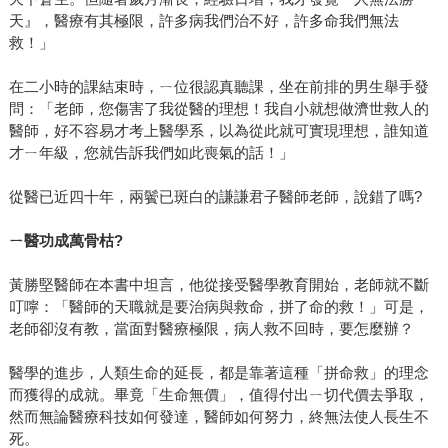
天』，醫療有其極限，許多病我們治不好，許多命我們無法
救！」
在二小時的課結束時，ㄧ位很認真聽課，坐在前排的男生舉手發
問：「老師，您傷害了我從醫的理想！我自小就想做濟世救人的
醫師，好不容易才考上醫學系，以為從此就可實現理想，誰知道
才ㄧ年級，您就告訴我們如此喪氣的話！」
從醫已近四十年，兩鬢已斑白的謙謙君子醫師老師，說錯了嗎?
ㄧ醫功成萬骨枯?
黃勝堅醫師在本書中坦言，他從接受醫學教育開始，老師就不斷
叮嚀：「醫師的天職就是要治病與救命，拼了命的救！」可是，
老師卻沒有教，當面對醫療極限，病人救不回時，要怎麼辦？
醫學的進步，人類生命的延長，都是靠著這種「拼命救」的理念
而獲得的成就。畢竟「生命無價」，值得付出ㄧ切代價去爭取，
然而無論醫療科技如何發達，醫師如何努力，終無法使人長生不
死。