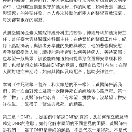
神經科醫師，算是同行。兩人在繼續堅守加護病房搶救病人的使
命中，也到處宣揚並教導加護病房工作的同道，如何善盡「護生
與護死」的神聖任務。本人多次聆聽他們兩人的醫學宣教演講，
每次都有很深的震撼。
黃勝堅醫師是臺大醫院神經外科主治醫師，神經外科加護病房主
任，曾任臺大雲林醫院外科部主任，在他繁忙的醫療工作中，紀
錄下點點滴滴，與讀者分享他的失敗與成功，他的悲傷與安慰，
希望醫療從業人員，讀後能夠學習到如何善待病人、善待家屬；
也希望一般民眾，讀後能夠知道如何提早預立選擇安寧緩和醫
療，也就是預立選擇臨終DNR的意願，保障自己安詳往生；在親
人面對絕症末期時，如何與醫師及時配合，協助安詳往生。
本書《生死謎藏－善終，和大家想的不一樣》，黃醫師告訴我
們，第一次面對死亡及第一次陪伴死亡的經驗與心路歷程。第一
章「拼」，黃醫師有句名言：「有希望，拼救命，沒希望，拼安
詳往生。」道盡了「醫生與救死」的精髓。
第二章「DNR」，從案例中解說DNR的真諦，及如何預立或及時
確定DNR的意願，如何化解家屬間的不同意見的困擾。黃醫師告
訴我們：「簽了DNR是善終的起點，不是代表一定得死、不是代