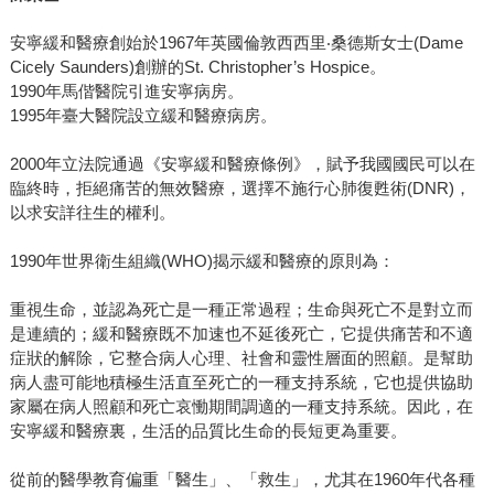
安寧緩和醫療創始於1967年英國倫敦西西里‧桑德斯女士(Dame
Cicely Saunders)創辦的St. Christopher’s Hospice。
1990年馬偕醫院引進安寧病房。
1995年臺大醫院設立緩和醫療病房。
2000年立法院通過《安寧緩和醫療條例》，賦予我國國民可以在
臨終時，拒絕痛苦的無效醫療，選擇不施行心肺復甦術(DNR)，
以求安詳往生的權利。
1990年世界衛生組織(WHO)揭示緩和醫療的原則為：
重視生命，並認為死亡是一種正常過程；生命與死亡不是對立而
是連續的；緩和醫療既不加速也不延後死亡，它提供痛苦和不適
症狀的解除，它整合病人心理、社會和靈性層面的照顧。是幫助
病人盡可能地積極生活直至死亡的一種支持系統，它也提供協助
家屬在病人照顧和死亡哀慟期間調適的一種支持系統。因此，在
安寧緩和醫療裏，生活的品質比生命的長短更為重要。
從前的醫學教育偏重「醫生」、「救生」，尤其在1960年代各種