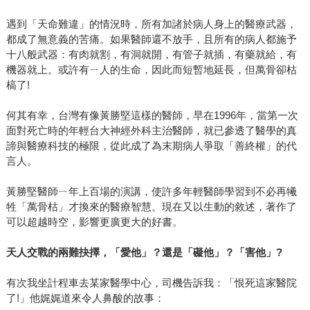
遇到「天命難違」的情況時，所有加諸於病人身上的醫療武器，
都成了無意義的苦痛。如果醫師還不放手，且所有的病人都施予
十八般武器：有肉就割，有洞就開，有管子就插，有藥就給，有
機器就上。或許有ㄧ人的生命，因此而短暫地延長，但萬骨卻枯
槁了!
何其有幸，台灣有像黃勝堅這樣的醫師，早在1996年，當第一次
面對死亡時的年輕台大神經外科主治醫師，就已參透了醫學的真
諦與醫療科技的極限，從此成了為末期病人爭取「善終權」的代
言人。
黃勝堅醫師ㄧ年上百場的演講，使許多年輕醫師學習到不必再犧
牲「萬骨枯」才換來的醫療智慧。現在又以生動的敘述，著作了
可以超越時空，影響更廣更大的好書。
天人交戰的兩難抉擇，「愛他」？還是「礙他」？「害他」?
有次我坐計程車去某家醫學中心，司機告訴我：「恨死這家醫院
了!」他娓娓道來令人鼻酸的故事：