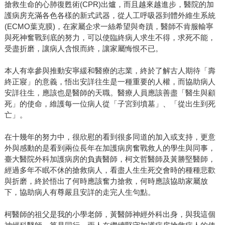
搶救生命的心肺復甦術(CPR)出爐，而且越來越進步，醫院的加
護病房充滿各色各樣的新式武器，從人工呼吸器到體外維生系統
(ECMO葉克膜)，在家屬企求一絲希望與奇蹟，醫師不肯服輸寧
與死神奮戰到底的努力，可以使臨終病人求生不得，求死不能，
受盡折磨，讓病人含恨而終，讓家屬悔恨不已。
本人有幸參與推動安寧緩和醫療的志業，終於了解古人期待「壽
終正寢」的意義，悟出安詳往生是一種重要的人權，而協助病人
安詳往生，應該也是醫師的天職。醫療人員應該善盡「醫生與顧
死」的使命，維護每一位病人從「子宮到墳墓」、「從出生到死
亡」。
在十幾年的努力中，很欣慰的看到很多同道的加入或支持，更意
外與感動的是看到兩位長年在加護病房奮戰救人的學生與同事，
臺大醫院外科加護病房的負責醫師，柯文哲醫師及黃勝堅醫師，
經過多年不眠不休的搶救病人，看盡人生生死交會時的種種悲歡
與折磨，終於悟出了何時應該奮力搶救，何時應該協助家屬放
下，協助病人有尊嚴且安詳的走完人生句點。
柯醫師的祖父是我的小學老師，黃醫師神經外科出身，與我這個