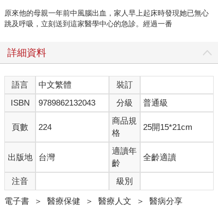
原來他的母親一年前中風腦出血，家人早上起床時發現她已無心
跳及呼吸，立刻送到這家醫學中心的急診。經過一番
詳細資料
語言
中文繁體
裝訂
ISBN
9789862132043
分級
普通級
商品規
頁數
224
25開15*21cm
格
適讀年
出版地
台灣
全齡適讀
齡
注音
級別
電子書
＞
醫療保健
＞
醫療人文
＞
醫病分享