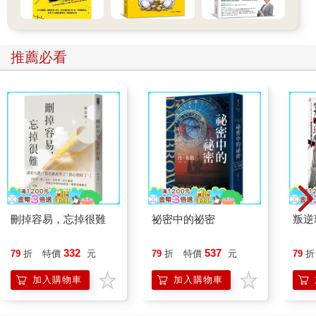
推薦必看
刪掉容易，忘掉很難
祕密中的祕密
叛逆
332
537
79
折
特價
元
79
折
特價
元
79
折
加入購物車
加入購物車