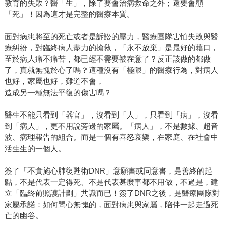
教育的失敗？醫「生」，除了要會治病救命之外；還要會顧
「死」！因為這才是完整的醫療本質。
面對病患將至的死亡或者是訴訟的壓力，醫療團隊害怕失敗與醫
療糾紛，對臨終病人盡力的搶救，「永不放棄」是最好的藉口，
至於病人痛不痛苦，都已經不需要被在意了？反正該做的都做
了，真就無愧於心了嗎？這種沒有「極限」的醫療行為，對病人
也好，家屬也好，難道不會，
造成另一種無法平復的傷害嗎？
醫生不能只看到「器官」，沒看到「人」，只看到「病」，沒看
到「病人」，更不用說旁邊的家屬。「病人」，不是數據、超音
波、病理報告的組合。而是一個有喜怒哀樂，在家庭、在社會中
活生生的一個人。
簽了「不實施心肺復甦術DNR」意願書或同意書，是善終的起
點，不是代表一定得死、不是代表甚麼事都不用做，不過是，建
立「臨終前照護計劃」共識而已！簽了DNR之後，是醫療團隊對
家屬承諾：如何問心無愧的，面對病患與家屬，陪伴一起走過死
亡的幽谷。