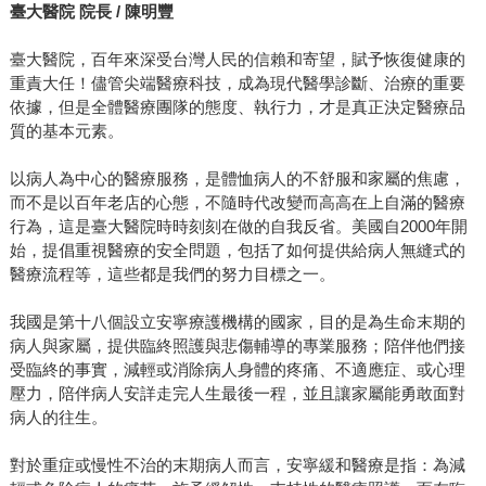
臺大醫院 院長 / 陳明豐
臺大醫院，百年來深受台灣人民的信賴和寄望，賦予恢復健康的
重責大任！儘管尖端醫療科技，成為現代醫學診斷、治療的重要
依據，但是全體醫療團隊的態度、執行力，才是真正決定醫療品
質的基本元素。
以病人為中心的醫療服務，是體恤病人的不舒服和家屬的焦慮，
而不是以百年老店的心態，不隨時代改變而高高在上自滿的醫療
行為，這是臺大醫院時時刻刻在做的自我反省。美國自2000年開
始，提倡重視醫療的安全問題，包括了如何提供給病人無縫式的
醫療流程等，這些都是我們的努力目標之一。
我國是第十八個設立安寧療護機構的國家，目的是為生命末期的
病人與家屬，提供臨終照護與悲傷輔導的專業服務；陪伴他們接
受臨終的事實，減輕或消除病人身體的疼痛、不適應症、或心理
壓力，陪伴病人安詳走完人生最後一程，並且讓家屬能勇敢面對
病人的往生。
對於重症或慢性不治的末期病人而言，安寧緩和醫療是指：為減