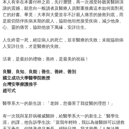
本人有幸在本書付梓之前，先行瀏覽，再一次感受聆聽黃醫師演
講的震撼，願意向一般讀者及醫療人員鄭重推薦這本如何面對死
亡的好書。畢竟：大孝與大愛並非不計親人痛苦的搶救到底，而
是親切陪伴疾病末期的親人，協助他坦然接受疾病，減少他身、
心、靈的痛苦，協助他放下萬緣，安詳往生。
人生終需一死，絕症病人的死亡，並非醫療的失敗；未能協助病
人安詳往生，才是醫療的失敗。
活著，是最好的禮物；善終，是最美的祝福！
良醫、良知、良能；善生、善終、善別
國立成功大學醫學院教授
台灣安寧療護推手
趙可式
醫學系大一的新生說：「老師，您傷害了我從醫的理想！」
有一次我與某肝病權威醫師，給醫學系大一的新生上「醫學生
涯」的課，他告訴學生說:「當我年輕時，我以為做醫師可以拯救
天下蒼生。但隨著歲月漸長，經驗日增，我才發覺『人無法勝