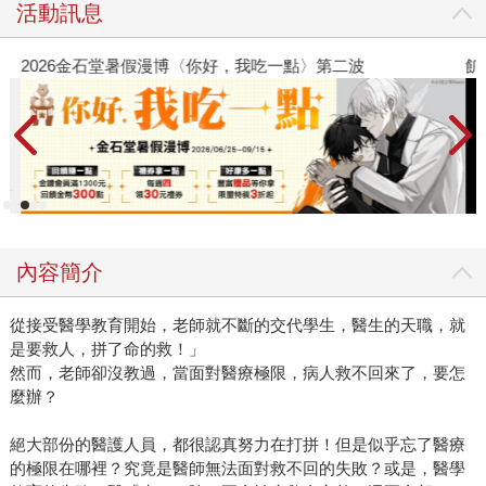
活動訊息
2026金石堂暑假漫博〈你好，我吃一點〉第二波
飢
內容簡介
從接受醫學教育開始，老師就不斷的交代學生，醫生的天職，就
是要救人，拼了命的救！」
然而，老師卻沒教過，當面對醫療極限，病人救不回來了，要怎
麼辦？
絕大部份的醫護人員，都很認真努力在打拼！但是似乎忘了醫療
的極限在哪裡？究竟是醫師無法面對救不回的失敗？或是，醫學