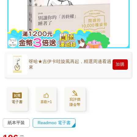
呀哈★吉伊卡哇旋風再起，精選周邊看過
加購
來
寫評價
電子書
喜歡+1
賺金幣
紙本平裝
Readmoo 電子書