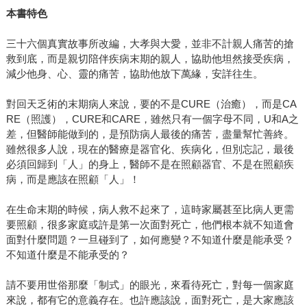
本書特色
三十六個真實故事所改編，大孝與大愛，並非不計親人痛苦的搶
救到底，而是親切陪伴疾病末期的親人，協助他坦然接受疾病，
減少他身、心、靈的痛苦，協助他放下萬緣，安詳往生。
對回天乏術的末期病人來說，要的不是CURE（治癒），而是CA
RE（照護），CURE和CARE，雖然只有一個字母不同，U和A之
差，但醫師能做到的，是預防病人最後的痛苦，盡量幫忙善終。
雖然很多人說，現在的醫療是器官化、疾病化，但別忘記，最後
必須回歸到「人」的身上，醫師不是在照顧器官、不是在照顧疾
病，而是應該在照顧「人」！
在生命末期的時候，病人救不起來了，這時家屬甚至比病人更需
要照顧，很多家庭或許是第一次面對死亡，他們根本就不知道會
面對什麼問題？一旦碰到了，如何應變？不知道什麼是能承受？
不知道什麼是不能承受的？
請不要用世俗那麼「制式」的眼光，來看待死亡，對每一個家庭
來說，都有它的意義存在。也許應該說，面對死亡，是大家應該