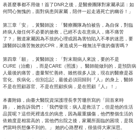
表甚麼事都不用做！簽了DNR之後，是醫療團隊對家屬承諾：如
何問心無愧的，面對病患與家屬，陪伴一起走過死亡的幽谷！」
第三章「安」，黃醫師說：「醫療團隊為怕被告，為自保，對臨
終病人做任何不必要的搶救，已經不去在意病人，痛不痛苦
了？」難道家屬因為不捨的心理或因為害怕陷入不孝的迷思，要
讓醫師以痛苦無效的CPR，來造成另一種無法平復的傷害嗎？
第四章「願」，黃醫師說：「對末期病人來說，要的不是
CURE（治癒），而是CARE（照護）。醫師能做到的，是預防病
人最後的痛苦，盡量幫忙善終。雖然很多人說，現在的醫療是器
官化、疾病化，但別忘記，最後必須回歸到『人』的身上，醫師
不是在照顧器官、不是在照顧疾病，是在照顧『人』！」
本書附錄，由臺大醫院資深護理長李芳珊所寫的「回首來時
路」，她告訴我們：「我們發現：病人是救活了，但是他的生活
品質呢？這些死裡逃生的病患，因為嚴重腦傷，他們整個生活的
依賴度是相當高的，當他們出院之後，家屬所面臨的困境，是我
們當時所想像不到的。」 她的心路歷程，很值得大家深思。