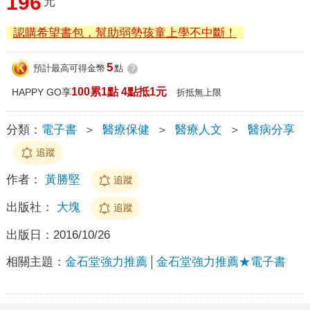
196
元
認購希望書包，幫助弱勢孩童上學不中斷！
5
預計最高可得金幣
點
?
100累1點 4點抵1元
HAPPY GO享
折抵無上限
分類：
電子書
＞
醫療保健
＞
醫療人文
＞
醫病分享
追蹤
作者：
黃勝堅
追蹤
出版社：
大塊
追蹤
出版日：
2016/10/26
相關主題：
金石堂強力推薦
金石堂強力推薦★電子書