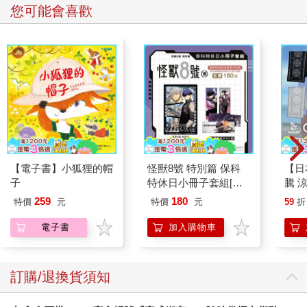
您可能會喜歡
【電子書】小狐狸的帽
怪獸8號 特別篇 保科
【日本
子
特休日小冊子套組[限
騰 
加購]
涼感
259
180
特價
元
特價
元
59
折
巾 
毛巾
電子書
加入購物車
訂購/退換貨須知