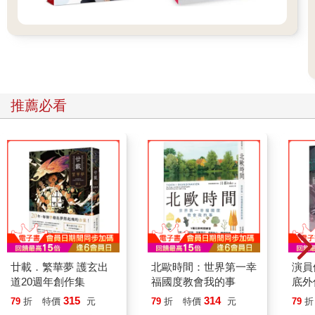
推薦必看
廿載．繁華夢 護玄出
北歐時間：世界第一幸
演員
道20週年創作集
福國度教會我的事
底外
315
314
79
折
特價
元
79
折
特價
元
79
折