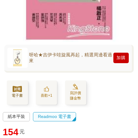
呀哈★吉伊卡哇旋風再起，精選周邊看過
加購
來
寫評價
電子書
喜歡+1
賺金幣
紙本平裝
Readmoo 電子書
154
元