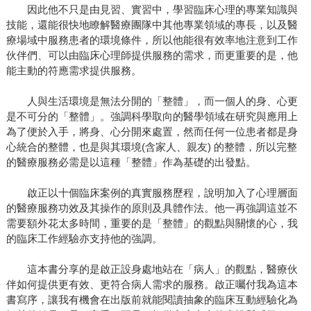
因此他不只是由見習、實習中，學習臨床心理的專業知識與
技能，還能很快地瞭解醫療團隊中其他專業領域的專長，以及醫
療場域中服務患者的環境條件，所以他能很有效率地注意到工作
伙伴們、可以由臨床心理師提供服務的需求，而更重要的是，他
能主動的符應需求提供服務。
人與生活環境是無法分開的「整體」，而一個人的身、心更
是不可分的「整體」。強調科學取向的醫學領域在研究與應用上
為了便於入手，將身、心分開來處置，然而任何一位患者都是身
心統合的整體，也是與其環境(含家人、親友) 的整體，所以完整
的醫療服務必需是以這種「整體」作為基礎的出發點。
啟正以十個臨床案例的真實服務歷程，說明加入了心理層面
的醫療服務功效及其操作的原則及具體作法。他一再強調這並不
需要額外花太多時間，重要的是「整體」的觀點與關懷的心，我
的臨床工作經驗亦支持他的強調。
這本書分享的是啟正設身處地站在「病人」的觀點，醫療伙
伴如何提供更有效、更符合病人需求的服務。啟正囑付我為這本
書寫序，讓我有機會在出版前就能閱讀抽象的臨床互動經驗化為