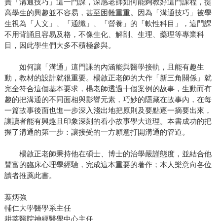
責「溝通技巧」這一門課，深感老師如何能夠教好這門課程，提
高學生的興趣並不容易，甚至困難重重。因為「溝通技巧」被學
生視為「人文」、「通識」、「營養」的「軟性科目」，這門課
不用背誦且容易及格，不像生化、解剖、生理、藥理等專業科
目，因此學生們大多不積極參與。
如何讓「溝通」這門課的內涵能與醫學接軌，且能有趣生
動，教材的設計就很重要。楊啟正老師的大作「新三角關係」就
完全符合這個基本要求，楊老師透過十個案例的故事，生動而有
趣的把溝通的不同面相與影響元素，巧妙的隱藏在故事內，在每
一篇故事後面也進一步深入淺出地把原則及要點逐一摘要出來，
讓讀者能有興趣且印象深刻的看小故事學大道理。本書成功的把
握了溝通的第一步：讓接受的一方願意打開溝通的管道。
楊啟正老師秉持他在碩士、博士的治學嚴謹態度，並結合他
豐富的臨床心理學經驗，完成這本重要的著作；本人樂意向各位
讀者推薦此書。
葉炳強
輔仁大學醫學系主任
耕莘醫院神經醫學中心主任