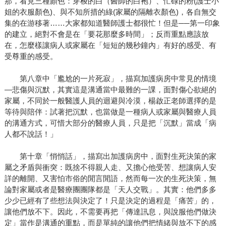
那，看見三種顏色：穿梭的白（醫師的白袍）、忙碌的粉(護士小
姐的衣服顏色)、與不知所措的綠(家屬的隔離衣顏色)，各自無交
集的在游移著……大家都知道醫師護士都很忙！但是──第一印象
的建立，絕對不會是在「要花那麼多時間」；反而重點應該放
在，怎麼樣讓病人或家屬在「短短的幾秒鐘內」有好的感受、有
受尊重的感受。
第八章中「尷尬的一片死寂」，描寫加護病房中常見的情境
—悲傷與沉默，其實這是溝通當中最難的一課，面對傷心欲絕的
家屬，不同於一般醫護人員的迴避與冷漠，楊啟正老師選擇的是
等待與陪伴：試著把沉默，也當做是一種病人或家屬與醫療人員
的溝通方式，可惜大部分的醫療人員，只是把「沉默」當成「病
人都不說話！」
第十章「悄悄話」，描寫出加護病房中，面對生死決策的家
屬之矛盾與衝突：既捨不得親人走、又擔心他受苦、想讓病人安
詳的離開、又害怕市俗的閒言閒語，然而每一次的生死決策，無
論對家屬或者是醫療團團隊都是「天人交戰」。其實：他們多多
少少已經有了些想法與決定了！只是決定的過程是「痛苦」的，
讓他們放不下。因此，不需要再把「傳達訊息，與說服他們做決
定」當作是溝通的重點，而是單純的讓他們把情緒與放不下的感