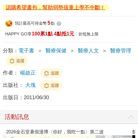
認購希望書包，幫助弱勢孩童上學不中斷！
5
預計最高可得金幣
點
?
100累1點 4點抵1元
HAPPY GO享
折抵無上限
分類：
電子書
＞
醫療保健
＞
醫療人文
＞
醫療管理
追蹤
作者：
楊啟正
追蹤
出版社：
大塊
追蹤
出版日：
2011/06/30
活動訊息
2026金石堂暑假漫博〈你好，我吃一點〉第二波
飢