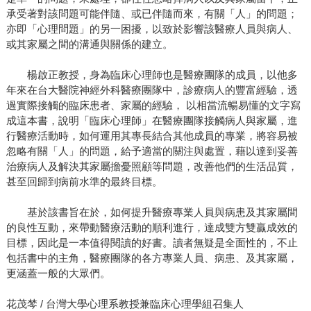
承受著對該問題可能伴隨、或已伴隨而來，有關「人」的問題；
亦即「心理問題」的另一困擾，以致於影響該醫療人員與病人、
或其家屬之間的溝通與關係的建立。
楊啟正教授，身為臨床心理師也是醫療團隊的成員，以他多
年來在台大醫院神經外科醫療團隊中，診療病人的豐富經驗，透
過實際接觸的臨床患者、家屬的經驗， 以相當流暢易懂的文字寫
成這本書，說明「臨床心理師」在醫療團隊接觸病人與家屬，進
行醫療活動時，如何運用其專長結合其他成員的專業，將容易被
忽略有關「人」的問題，給予適當的關注與處置，藉以達到妥善
治療病人及解決其家屬擔憂照顧等問題，改善他們的生活品質，
甚至回歸到病前水準的最終目標。
基於該書旨在於，如何提升醫療專業人員與病患及其家屬間
的良性互動，來帶動醫療活動的順利進行，達成雙方雙贏成效的
目標，因此是一本值得閱讀的好書。讀者無疑是全面性的，不止
包括書中的主角，醫療團隊的各方專業人員、病患、及其家屬，
更涵蓋一般的大眾們。
花茂棽 / 台灣大學心理系教授兼臨床心理學組召集人