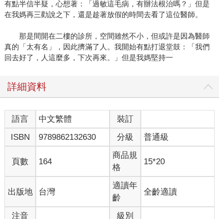
有點半信半疑，心想著：「過敏這毛病，有辦法根治嗎？」但是
在我媽再三勸說之下，還是趁著放假的時間去看了這位醫師。
那是間開在二樓的診所，空間雖然不小，但或許是因為醫師
真的「太有名」，因此擠滿了人。我開始有點打退堂鼓：「我們
回去好了，人這麼多，下次再來。」但是我媽堅持一
詳細資料
語言
中文繁體
裝訂
ISBN
9789862132630
分級
普通級
商品規
頁數
164
15*20
格
適讀年
出版地
台灣
全齡適讀
齡
注音
級別