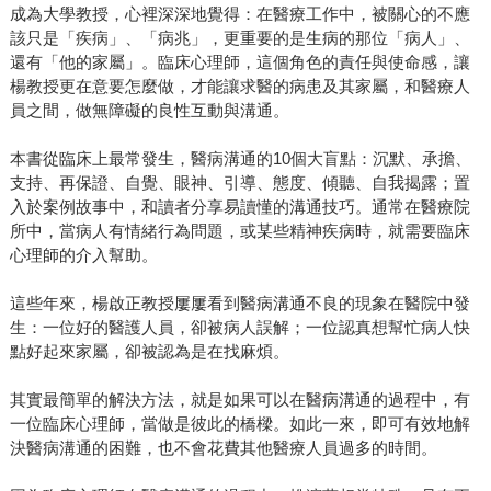
成為大學教授，心裡深深地覺得：在醫療工作中，被關心的不應
該只是「疾病」、「病兆」，更重要的是生病的那位「病人」、
還有「他的家屬」。臨床心理師，這個角色的責任與使命感，讓
楊教授更在意要怎麼做，才能讓求醫的病患及其家屬，和醫療人
員之間，做無障礙的良性互動與溝通。
本書從臨床上最常發生，醫病溝通的10個大盲點：沉默、承擔、
支持、再保證、自覺、眼神、引導、態度、傾聽、自我揭露；置
入於案例故事中，和讀者分享易讀懂的溝通技巧。通常在醫療院
所中，當病人有情緒行為問題，或某些精神疾病時，就需要臨床
心理師的介入幫助。
這些年來，楊啟正教授屢屢看到醫病溝通不良的現象在醫院中發
生：一位好的醫護人員，卻被病人誤解；一位認真想幫忙病人快
點好起來家屬，卻被認為是在找麻煩。
其實最簡單的解決方法，就是如果可以在醫病溝通的過程中，有
一位臨床心理師，當做是彼此的橋樑。如此一來，即可有效地解
決醫病溝通的困難，也不會花費其他醫療人員過多的時間。