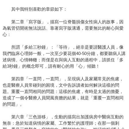
其中我特別喜歡的章節如下：
第二章「寫字版」，描寫一位脊髓損傷女性病人的故事，因
為氣管切開術無法說話、靠著寫字版溝通，需要無比的耐心與愛
心：
所謂「多給三秒鐘」：「等待」，絕非是要請醫護人員，像
我們臨床心理師一般，一次至少要花個40-50分鐘，都要聽病人講
述病情、心情轉轍；而僅是在與病人互動的過程中，請抓住「多
給3秒鐘」的概念即可，請有耐心的用「心」傾聽！
第四章「一直問，一直問」，呈現病人及家屬常見的焦慮，
也是醫療人員常碰到的困境，文中告訴讀者如何解決這樣的問
題。重覆一直問相同的問題：這樣的焦慮，有時是太過的擔憂，
造成了一個令醫療人員聞風喪膽的結果，就是「重覆一直問相同
的問題」。
第六章「三色游移」，生動的描寫出加護病房中醫病互動的
無奈：急於知道病情的家屬、工作繁忙的護理師；在那一個剎