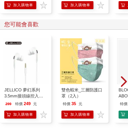
加入購物車
加入購物車
您可能會喜歡
JELLICO 夢幻系列
雙色蝦米_三層防護口
BLO
3.5mm接頭線控入耳
罩（2入）
AB
式耳機 JEE-X12-WT
249
35
特價
元
特價
元
特價
299
加入購物車
加入購物車