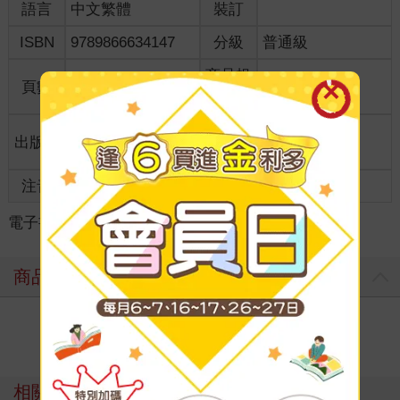
語言
中文繁體
裝訂
ISBN
9789866634147
分級
普通級
商品規
頁數
224
18開17*23cm
格
適讀年
出版地
台灣
全齡適讀
齡
注音
級別
電子書
＞
文學
＞
圖文繪本
＞
華文圖文
商品評價
寫評價
相關主題