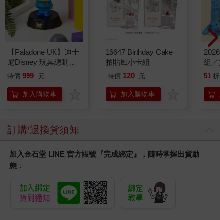
【Paladone UK】迪士
16647 Birthday Cake
20
尼Disney 玩具總動員
拍貼風小卡組
組／
三眼怪造型 ICON小夜
999
120
特價
元
特價
元
51
折
燈
加入購物車
加入購物車
訂購/退換貨須知
加入金石堂 LINE 官方帳號『完成綁定』，隨時掌握出貨動
態：