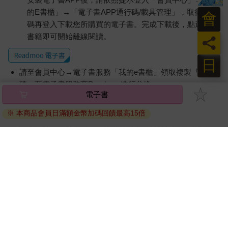
的E書櫃」→「電子書APP通行碼/載具管理」，取得通行
會
碼再登入下載您所購買的電子書。完成下載後，點選任一
書籍即可開始離線閱讀。
員
日
請至會員中心→電子書服務「我的e書櫃」領取複製『兌換
碼』至電子書服務商Readmoo進行兌換。
電子書
退換貨須知：
※ 本商品會員日滿額金幣加碼回饋最高15倍
因版權保護，您在金石堂所購買的電子書僅能以金石堂專屬
的閱讀軟體開啟閱讀，無法以其他閱讀器或直接下載檔案。
依據「消費者保護法」第19條及行政院消費者保護處公告之
「通訊交易解除權合理例外情事適用準則」，非以有形媒介
提供之數位內容或一經提供即為完成之線上服務，經消費者
事先同意始提供。（如：電子書、電子雜誌、下載版軟體、
虛擬商品…等），
不受「網購服務需提供七日鑑賞期」的限
制
。為維護您的權益，建議您先使用「試閱」功能後再付款
購買。