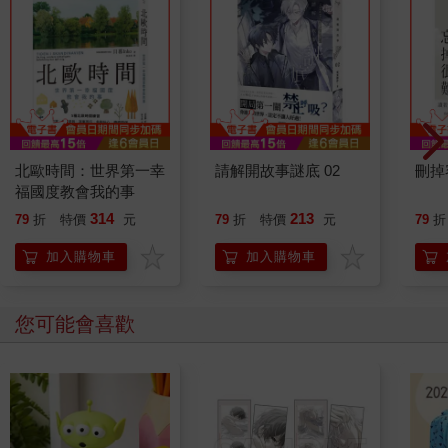
北歐時間：世界第一幸
請解開故事謎底 02
刪掉
福國度教會我的事
314
213
79
折
特價
元
79
折
特價
元
79
折
加入購物車
加入購物車
您可能會喜歡