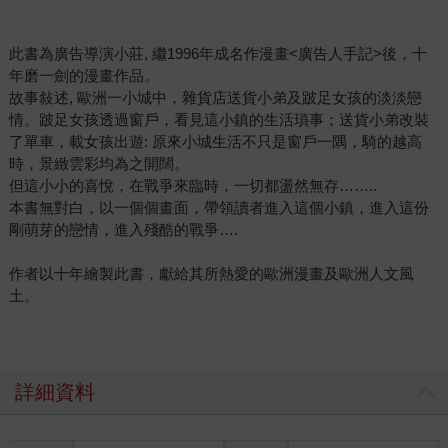
此書為廣告導演小莊, 繼1996年成名作漫畫<廣告人手記>後，十
年磨一劍的漫畫作品。
故事敍述, 歐洲一小城中，雜貨店送貨小弟及跛足女孩的淡淡戀
情。跛足女孩透過窗戶，看見這小鎮的生活瑣事；送貨小弟改裝
了單車，載女孩出遊: 原來小城生活不只是窗戶一隅，騎的越高
時，景緻雲彩均為之開闊。
但這小小的喜悅，在戰爭來臨時，一切都盪然無存……..
本書無對白，以一個個畫面，帶領讀者進入這個小鎮，進入這份
剛萌芽的戀情，進入殘酷的戰爭….
作者以十年繪製此書，獻給其所熱愛的歐洲漫畫及歐洲人文風
土。
詳細資料