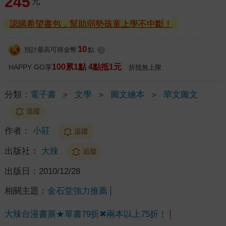
245
元
認購希望書包，幫助弱勢孩童上學不中斷！
10
預計最高可得金幣
點
?
100累1點 4點抵1元
HAPPY GO享
折抵無上限
分類：
電子書
＞
文學
＞
圖文繪本
＞
華文圖文
追蹤
作者：
小莊
追蹤
出版社：
大辣
追蹤
出版日：
2010/12/28
相關主題：
金石堂強力推薦
大辣台漫書展★單書79折✖兩本以上75折！