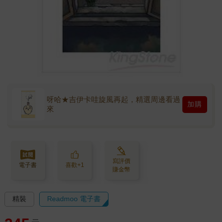
呀哈★吉伊卡哇旋風再起，精選周邊看過
加購
來
寫評價
電子書
喜歡+1
賺金幣
精裝
Readmoo 電子書