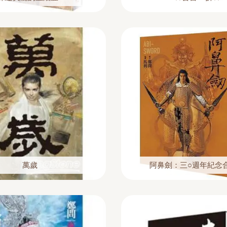
萬歲
阿鼻劍：三○週年紀念