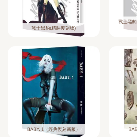
戰士黑豹2
戰士黑豹(精裝復刻版)
BABY. 1（經典復刻新版）
BA