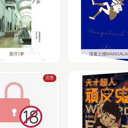
羅浮7夢
漫畫之國MANGALA
完售