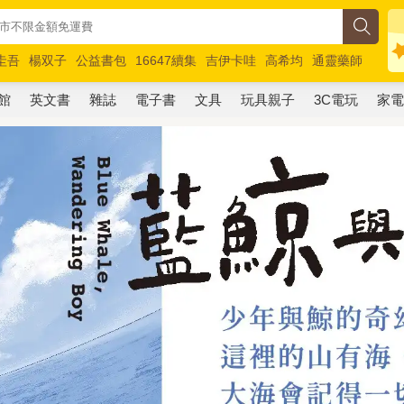
圭吾
楊双子
公益書包
16647續集
吉伊卡哇
高希均
通靈藥師
路邊攤新作
馬斯克
玩具總動員5
超慢跑
館
英文書
雜誌
電子書
文具
玩具親子
3C電玩
家