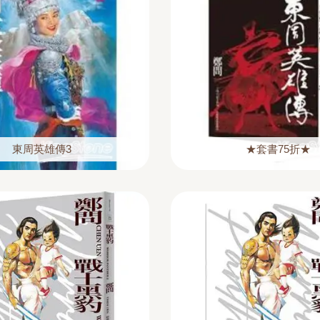
東周英雄傳3
★套書75折★