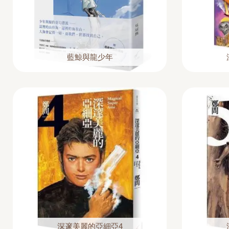
藍鯨與龍少年
深邃美麗的亞細亞4