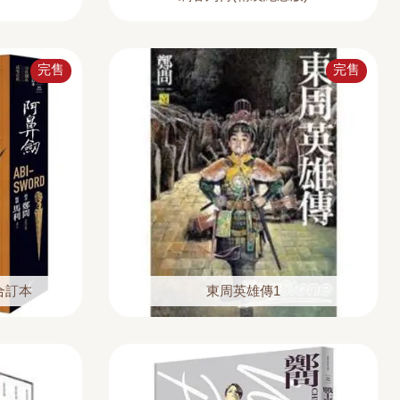
完售
完售
合訂本
東周英雄傳1