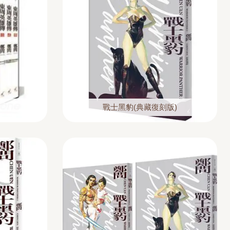
戰士黑豹(典藏復刻版)