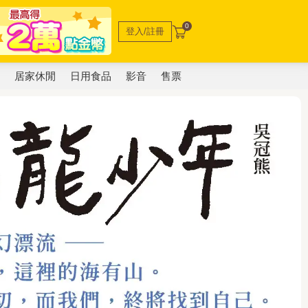
0
登入/註冊
電
居家休閒
日用食品
影音
售票