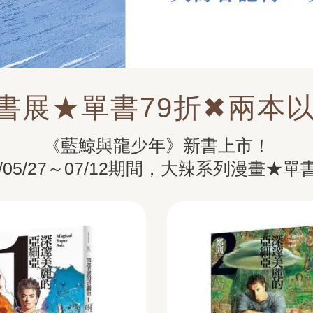
書展★單書79折✖兩本以
《藍鯨與龍少年》新書上市！

/05/27～07/12期間，大辣系列漫畫★單