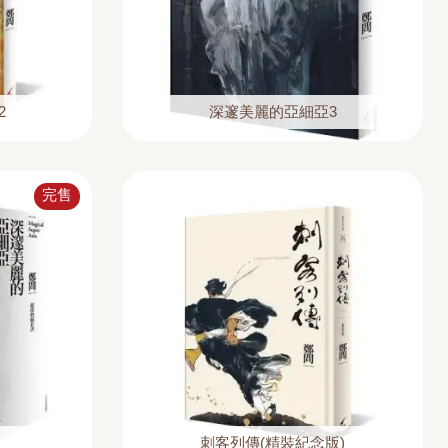
2
深邃美麗的亞細亞3
完售
刺客列傳(精裝紀念版)