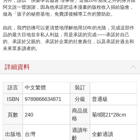
另外，謹以「快樂學習協會 理事長」這個20年朋友之外的身分跟
阿文說一聲謝謝，因為他承諾把這本漫畫的版稅收入捐給協會，
做為「孩子的秘密基地」免費課後輔導工作的贊助款。
由此，我們彷彿可以更清楚地理解他用10年的光陰，完成這部作
品的最大目地並非私人利益，而是承諾的完成――承諾於自己
的、承諾於父親的、承諾於企業的社會責任，以及承諾於過去和
未來眾多讀者的。
詳細資料
語言
中文繁體
裝訂
ISBN
9789866634871
分級
普通級
商品規
頁數
240
菊8開21*28cm
格
適讀年
出版地
台灣
全齡適讀
齡