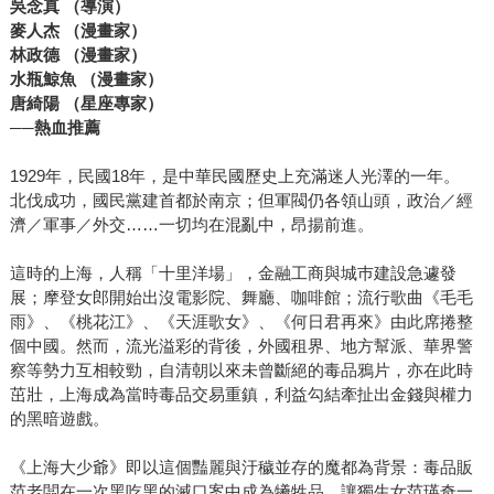
吳念真 （導演）
麥人杰 （漫畫家）
林政德 （漫畫家）
水瓶鯨魚 （漫畫家）
唐綺陽 （星座專家）
──熱血推薦
1929年，民國18年，是中華民國歷史上充滿迷人光澤的一年。
北伐成功，國民黨建首都於南京；但軍閥仍各領山頭，政治／經
濟／軍事／外交……一切均在混亂中，昂揚前進。
這時的上海，人稱「十里洋場」，金融工商與城巿建設急遽發
展；摩登女郎開始出沒電影院、舞廳、咖啡館；流行歌曲《毛毛
雨》、《桃花江》、《天涯歌女》、《何日君再來》由此席捲整
個中國。然而，流光溢彩的背後，外國租界、地方幫派、華界警
察等勢力互相較勁，自清朝以來未曾斷絕的毒品鴉片，亦在此時
茁壯，上海成為當時毒品交易重鎮，利益勾結牽扯出金錢與權力
的黑暗遊戲。
《上海大少爺》即以這個豔麗與汙穢並存的魔都為背景：毒品販
范老闆在一次黑吃黑的滅口案中成為犧牲品，讓獨生女范瑛奇一