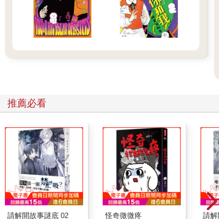
推薦必看
請解開故事謎底 02
怪奇微微疼
請解