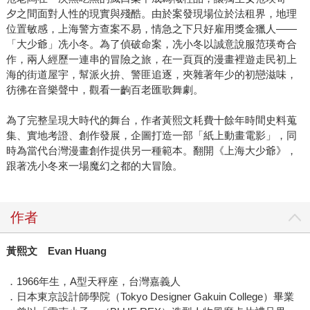
夕之間面對人性的現實與殘酷。由於案發現場位於法租界，地理
位置敏感，上海警方查案不易，情急之下只好雇用獎金獵人——
「大少爺」冼小冬。為了偵破命案，冼小冬以誠意說服范瑛奇合
作，兩人經歷一連串的冒險之旅，在一頁頁的漫畫裡遊走民初上
海的街道屋宇，幫派火拚、警匪追逐，夾雜著年少的初戀滋味，
彷彿在音樂聲中，觀看一齣百老匯歌舞劇。
為了完整呈現大時代的舞台，作者黃熙文耗費十餘年時間史料蒐
集、實地考證、創作發展，企圖打造一部「紙上動畫電影」，同
時為當代台灣漫畫創作提供另一種範本。翻開《上海大少爺》，
跟著冼小冬來一場魔幻之都的大冒險。
作者
黃熙文 Evan Huang
．1966年生，A型天秤座，台灣嘉義人
．日本東京設計師學院（Tokyo Designer Gakuin College）畢業