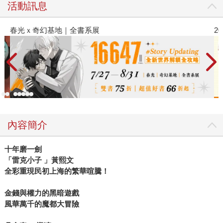
活動訊息
春光ｘ奇幻基地｜全書系展
2
內容簡介
十年磨一劍
「雷克小子 」黃熙文
全彩重現民初上海的繁華喧騰！
金錢與權力的黑暗遊戲
風華萬千的魔都大冒險