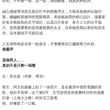
好吧，十年磨一劍，這一點，我很驕傲，我真的夠堅持。
誠心感謝導演吳念真百忙中的推薦序文，大辣高規格的出版印
製，總編輯黃健和的慧眼獨具，美術楊啟巽的精心設計，漫畫家
好友水瓶鯨魚的文字採訪，以及許許多多、各方人士的出手協
力。當然最重要的是我最親愛的太太，沒有她長期以來的包容支
持，這本書就不可能完成。
人生有時候必須有一點貪念，才會鞭策自己繼續努力向前。
推薦序
這個男人……
真的不是只剩一張嘴
文︱吳念真（作家、導演）
那天，阿文在臉書上貼了一張照片，是在書房中面對電腦的背
影，他右手高舉，比了個V字，文字說明是前後費時10年的漫畫
巨著《上海大少爺》終於完工殺青。
他，好像鬆了一口氣。