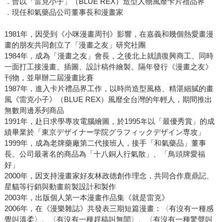
．曾以「雷克小子」（BLUE REX）造型人物風靡卡片禮品界
．現任和氣藥品公司董事長和漫畫家
1981年，因受到《小咪漫畫周刊》影響，在嘉義和幾個熱愛畫漫
畫的朋友共同創立了「漫畫之友」研究社團
1984年，成為「漫畫之友」會長，之後北上就讀復興商工、同時
一面打工接漫畫、插圖、設計稿件繪製。隔年發行《漫畫之友》
刊物，並舉辦二屆漫畫比賽
1987年，進入卡片禮品界工作，以時尚造型風格、精湛細膩的畫
風《雷克小子》（BLUE REX）風靡全台灣的年輕人，期間推出
無數周邊系列商品
1991年，赴日求學專攻電腦繪圖，於1995年以「最優秀賞」的成
績畢業於「東京デザイナー学院グラフィックデザイン専攻」
1999年，成為老牌藥廠第二代接班人，接手「和氣藥品」董事
長。公司最著名的商品為「十八銅人行氣散」、「鳥頭牌愛福
好」
2000年，因支持漫畫家好友林政德創作理念，共同合作鹿鼎記、
星貓等行銷與動畫前製設計和製作
2003年，出版個人第一本漫畫作品集《就是雷克》
2006年，在《漫樂雜誌》共發表三期短篇漫畫：〈有沒有一種感
覺叫溫柔〉、〈有沒有一種趕稿叫無間〉、〈有沒有一種驚聲叫