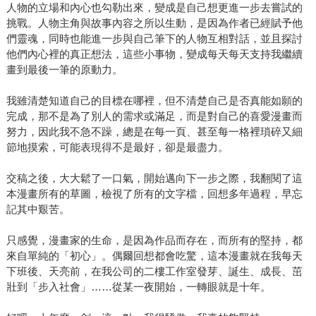
人物的立場和內心也勾勒出來，變成是自己想更進一步去嘗試的
挑戰。人物主角與故事內容之所以生動，是因為作者已經賦予他
們靈魂，同時也能進一步與自己筆下的人物互相對話，並且探討
他們內心裡的真正想法，這些小事物，變成每天每天支持我繼續
畫到最後一筆的原動力。
我雖清楚知道自己的目標在哪裡，但不清楚自己是否真能如願的
完成，那不是為了別人的需求或滿足，而是對自己的喜愛漫畫而
努力，因此我不急不躁，總是在每一頁、甚至每一格裡瑣碎又細
節地摸索，可能表現得不是最好，卻是最盡力。
交稿之後，大大鬆了一口氣，開始邁向下一步之際，我翻閱了這
本漫畫所有的草圖，檢視了所有的文字檔，回想多年過程，早忘
記其中艱苦。
只感覺，漫畫家的生命，是因為作品而存在，而所有的堅持，都
來自單純的「初心」。偶爾回想都會吃驚，這本漫畫就在我每天
下班後、天亮前，在我公司的二樓工作室發芽、誕生、成長、茁
壯到「步入社會」……從某一夜開始，一轉眼就是十年。