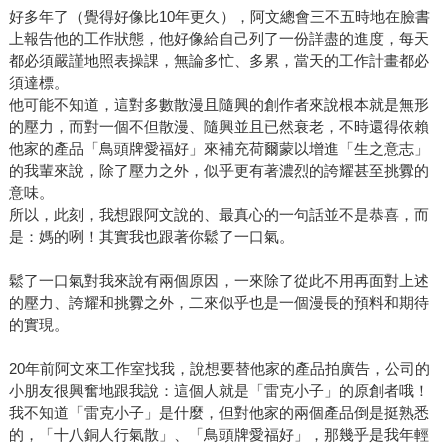
好多年了（覺得好像比10年更久），阿文總會三不五時地在臉書
上報告他的工作狀態，他好像給自己列了一份詳盡的進度，每天
都必須嚴謹地照表操課，無論多忙、多累，當天的工作計畫都必
須達標。
他可能不知道，這對多數散漫且隨興的創作者來說根本就是無形
的壓力，而對一個不但散漫、隨興並且已然衰老，不時還得依賴
他家的產品「鳥頭牌愛福好」來補充荷爾蒙以增進「生之意志」
的我輩來說，除了壓力之外，似乎更有著濃烈的誇耀甚至挑釁的
意味。
所以，此刻，我想跟阿文說的、最真心的一句話並不是恭喜，而
是：媽的咧！其實我也跟著你鬆了一口氣。
鬆了一口氣對我來說有兩個原因，一來除了從此不用再面對上述
的壓力、誇耀和挑釁之外，二來似乎也是一個漫長的預料和期待
的實現。
20年前阿文來工作室找我，說想要替他家的產品拍廣告，公司的
小朋友很興奮地跟我說：這個人就是「雷克小子」的原創者哦！
我不知道「雷克小子」是什麼，但對他家的兩個產品倒是挺熟悉
的，「十八銅人行氣散」、「鳥頭牌愛福好」，那幾乎是我年輕