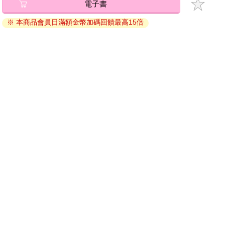
電子書
退換貨須知：
※ 本商品會員日滿額金幣加碼回饋最高15倍
因版權保護，您在金石堂所購買的電子書僅能以金石堂專屬
的閱讀軟體開啟閱讀，無法以其他閱讀器或直接下載檔案。
依據「消費者保護法」第19條及行政院消費者保護處公告之
「通訊交易解除權合理例外情事適用準則」，非以有形媒介
提供之數位內容或一經提供即為完成之線上服務，經消費者
事先同意始提供。（如：電子書、電子雜誌、下載版軟體、
虛擬商品…等），
不受「網購服務需提供七日鑑賞期」的限
制
。為維護您的權益，建議您先使用「試閱」功能後再付款
購買。