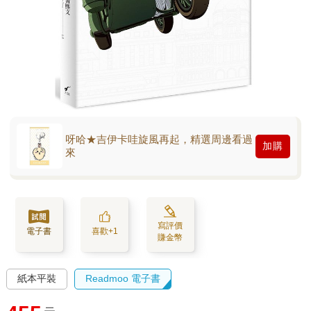
呀哈★吉伊卡哇旋風再起，精選周邊看過
加購
來
寫評價
電子書
喜歡+1
賺金幣
紙本平裝
Readmoo 電子書