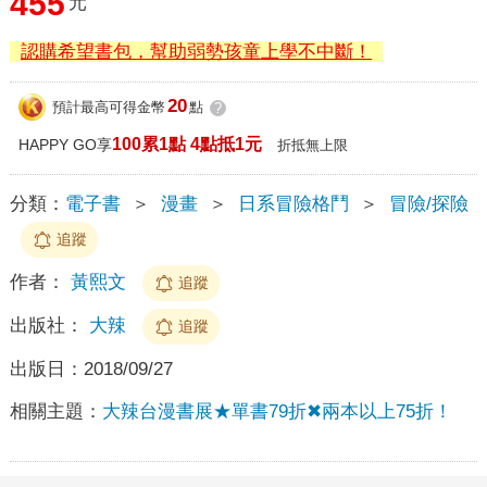
455
元
認購希望書包，幫助弱勢孩童上學不中斷！
20
預計最高可得金幣
點
?
100累1點 4點抵1元
HAPPY GO享
折抵無上限
分類：
電子書
＞
漫畫
＞
日系冒險格鬥
＞
冒險/探險
追蹤
作者：
黃熙文
追蹤
出版社：
大辣
追蹤
出版日：
2018/09/27
相關主題：
大辣台漫書展★單書79折✖兩本以上75折！