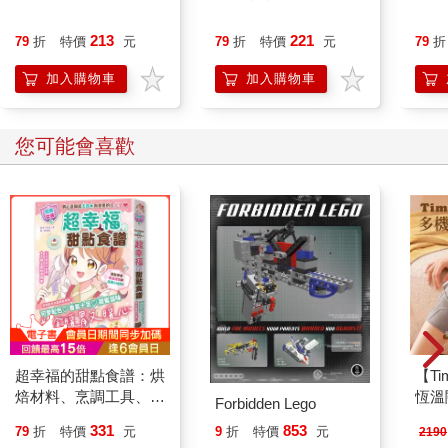
213
221
79
折
特價
元
79
折
特價
元
79
折
加入購物車
加入購物車
您可能會喜歡
超幸福的甜點食譜：烘
【T
焙材料、烹調工具、可
恆溫
Forbidden Lego
愛配色【閃亮女孩6】
肩/
331
853
79
折
特價
元
9
折
特價
元
2190
加熱