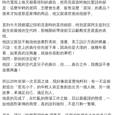
時代電視上每天都看得到的廣告，然而見面當時無比驚訝的卻
是：這麼年輕的老闆，怎麼會生產、販售這麼「資深」的產品？
後來才知道那是家傳的商品，他父親過世後由他接手。
直到今天我都還記得初見面時的某些細節，特別是當阿文提到父
親生前最後的交代時，那種眼眶帶淚卻又以靦覥笑意遮蓋的表
情。
他說父親並不勉強他放棄對美術、漫畫、美工設計方面的興趣，
只說：生意上的責任你先接下來，因為你是大漢的，做幾年看
看，如果真的沒興趣，就做你喜歡的事吧！
我問：那你的決定呢？
他說：父親的交代是兒子的責任，但……責任之外，我應該不會
放棄興趣！
所以20年前第一次見面之後，我好像就直覺地料到：有一天這個
創造出「雷克小子」的年輕人肯定會創造出另一個人物、另一個
故事，來滿足自己、滿足別人。
他真的完成了，在忙亂的商場工作之餘，且以最嚴謹的態度，一
如他面對家傳的商譽，真的說到做到，不是只剩一隻嘴。