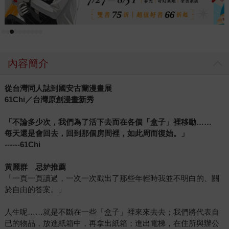
譽金棕櫚獎後，一路橫掃全球影展大獎，獲得導演史蒂芬‧史
匹柏讚譽為「本世紀最偉大的愛情故事」。 當我們站在全球
的高度俯瞰所有的視覺文學作品，會看到許多大相逕庭的表
現形式和故事深度，它可以通俗、可以藝術、可以實驗、可
以娛樂，針對不同的年齡族群可以有完全不同的內容表現。
內容簡介
而這些作品的讀者群主要是成人，而非我們傳統印象中的兒
童青少年。根據眾多歐陸出版社的說法，很多人不看
從台灣同人誌到國安古蘭漫畫展
comic（美式漫畫），但是現在會讀Graphic Novel，帶著一
61Chi
／台灣原創漫畫新秀
種很潮的流行感。你，跟上潮流了嗎？
「不論多少次，我們為了活下去而在各個「盒子」裡移動……
每天還是會回去，回到那個房間裡，如此周而復始。」
------61Chi
黃麗群 忌妒推薦
「一頁一頁讀過，一次一次戳出了那些年輕時我並不明白的、關
於自由的答案。」
人生呢……就是不斷在一些「盒子」裡來來去去；我們將代表自
已的物品，放進紙箱中，再拿出紙箱；進出電梯，在住所與辦公