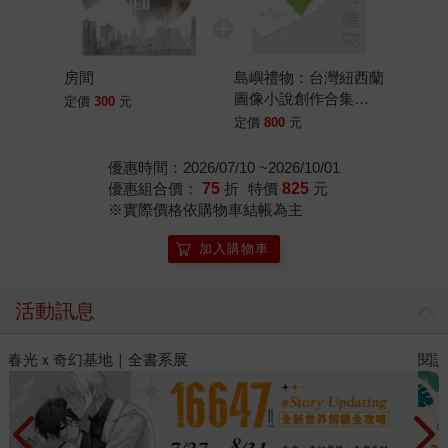
你所關心的主題，具有普遍性情感或特殊體驗張力能夠引起
你的共鳴，並各自有著不同的獨特風格和個性，翻轉、打破
你對圖文作品＝漫畫或繪本的既有分類認知。其內容包含了
房間
島嶼禮物：台灣紐西蘭
大量報導、時事議題、傳記、回憶錄、隨筆、遊記等，國外
圖像小說創作合集
定價
300
元
許多出版品甚至改編為電影作品獲得影展大獎、改編為舞台
（精裝版）
定價
800
元
劇在百老匯上映、作為校園指定教材…… 例如《我很好》，
紀錄了日本都市高中生的生活樣貌。透過岡崎京子清新洗鍊
優惠時間：2026/07/10 ~2026/10/01
優惠組合價：
75
折
特價
825
元
的畫風、紮實而流暢的劇情架構安排，角色關係的錯綜巧妙
※實際價格依購物車結帳為主
地在此清晰呈現。加上作者大膽的提問、反思與富哲學性的
詩意描寫，讓此作品遠超越坊間其他通俗流行的泛泛之作，
加入購物車
除公認為岡崎京子本人生涯最高傑作之外，也是日本漫畫躋
身文學成就高度的指標性作品，廣為讀者、學界、評論家等
活動訊息
所稱頌研究。 又例如《2018740803025》，作者是法國漫畫
家茱莉．馬侯，故事描述十五歲的少女阿黛兒情竇初開，卻
閱讀漫遊錄-2026上半年暢銷榜
飢
因同儕壓力，壓抑著喜歡同性的慾望。直到遇上藍色頭髮的
艾瑪，她的世界徹底改變……書中對所謂的偏見，以及對偏
見的偏見，都用一種包容的溫柔方式去呈現，輕輕淡淡，卻
能直擊內心最柔軟的部分。改編電影於坎城影展獲得最高榮