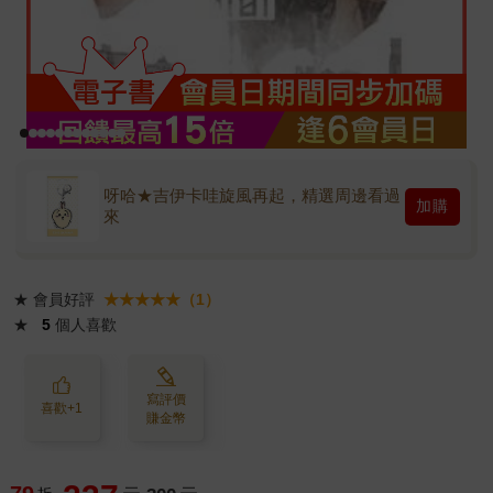
呀哈★吉伊卡哇旋風再起，精選周邊看過
加購
來
★
會員好評
★★★★★（1）
★
5
個人喜歡
寫評價
喜歡+1
賺金幣