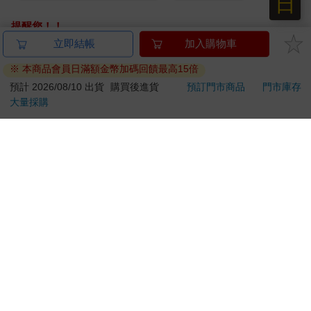
日
提醒您！！
金石堂及銀行均不會請您操作ATM! 如接獲電話要求您前往
立即結帳
加入購物車
ATM提款機，請不要聽從指示，以免受騙上當！
※ 本商品會員日滿額金幣加碼回饋最高15倍
退換貨須知：
預計 2026/08/10 出貨
購買後進貨
預訂門市商品
門市庫存
大量採購
**提醒您，鑑賞期不等於試用期，退回商品須為全新狀態**
依據「消費者保護法」第19條及行政院消費者保護處公告之
「通訊交易解除權合理例外情事適用準則」，以下商品購買
後，除商品本身有瑕疵外，將不提供7天的猶豫期：
易於腐敗、保存期限較短或解約時即將逾期。（如：生
鮮食品）
依消費者要求所為之客製化給付。（客製化商品）
報紙、期刊或雜誌。（含MOOK、外文雜誌）
經消費者拆封之影音商品或電腦軟體。
非以有形媒介提供之數位內容或一經提供即為完成之線
上服務，經消費者事先同意始提供。（如：電子書、電
子雜誌、下載版軟體、虛擬商品…等）
已拆封之個人衛生用品。（如：內衣褲、刮鬍刀、除毛