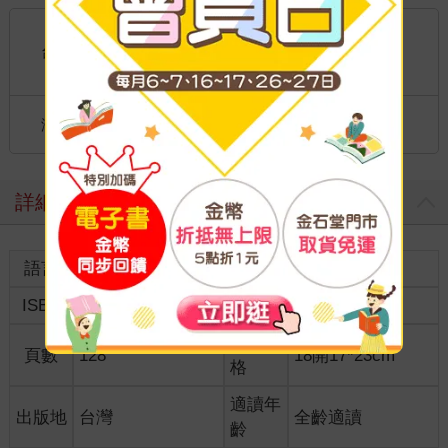
國內宅配：本島、離島
到店取貨：
台灣
不限金額免運費
國際快遞：全球
海外
港澳店取：
詳細資料
語言
中文繁體
裝訂
紙本平裝
ISBN
9789866634383
分級
普通級
商品規
頁數
128
18開17*23cm
格
適讀年
出版地
台灣
全齡適讀
齡