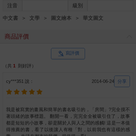
注音
級別
中文書
＞
文學
＞
圖文繪本
＞
華文圖文
商品評價
寫評價
（共
1
則好評）
分享
cy***351 說：
2014-06-24
我是被寫實的畫風和簡單的書名吸引的，「房間」?完全摸不
著頭緒的故事標題。 翻開一看，完完全全被吸引住了，故事
都是短短的小故事，卻是關於人與人之間的感觸! 這是一本值
得推薦的書，看了以後讓人有種「對，以前我也有這樣的感