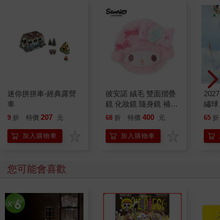
迷你拼拼車-經典露營
彼安諾 絨毛 雙面摺疊
202
車
鏡 化妝鏡 隨身鏡 補妝
繡球
鏡 鏡子 PIANO 三麗鷗
207
400
9
折
特價
元
68
折
特價
元
65
折
Sanrio
加入購物車
加入購物車
您可能會喜歡