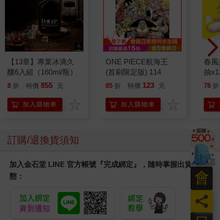
【13章】專業冰滴久
ONE PIECE航海王
春風
釀6入組（160ml/瓶）
(首刷限定版) 114
抽x1
855
123
8
折
特價
元
85
折
特價
元
78
折
加入購物車
加入購物車
訂購/退換貨須知
加入金石堂 LINE 官方帳號『完成綁定』，隨時掌握出貨動
會
態：
員