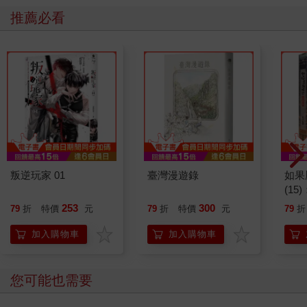
推薦必看
叛逆玩家 01
臺灣漫遊錄
如果
(1
貓漫
253
300
79
折
特價
元
79
折
特價
元
79
折
加入購物車
加入購物車
您可能也需要