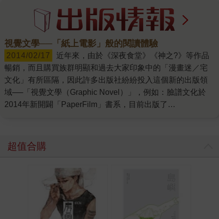
視覺文學──「紙上電影」般的閱讀體驗
2014/02/17
近年來，由於《深夜食堂》《神之?》等作品
暢銷，而且購買族群明顯和過去大家印象中的「漫畫迷／宅
文化」有所區隔，因此許多出版社紛紛投入這個新的出版領
域──「視覺文學（Graphic Novel）」，例如：臉譜文化於
2014年新開闢「PaperFilm」書系，目前出版了
《2018611097058》《2018850041263》等書，期望為讀者
帶來如「紙上電影」般的文學閱讀體驗。 視覺文學是近三十
年來國際上興起的新文類。1980年代，美國重要作家如Art
超值合購
Spiegelman等人脫離主流漫畫風格帶起獨立漫畫新浪潮。
2000年前後，新世代作者接棒陸續創造叫好叫座的代表作，
跳脫漫畫族群帶動主流閱讀市場，並在世界出版業界不景氣
之下逆勢成長。 視覺文學和傳統漫畫迷喜歡的作品其實很不
一樣，他們在書籍設計與行銷包裝上都不那麼像漫畫，甚至
根本不在漫畫通路流通。一般來說，這些視覺文學作品有著