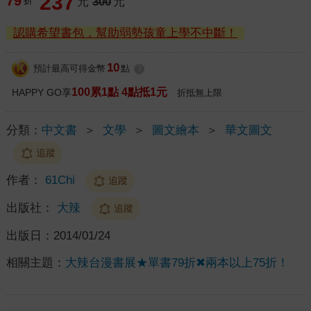
237
79
折
元
300
元
認購希望書包，幫助弱勢孩童上學不中斷！
10
預計最高可得金幣
點
?
100累1點 4點抵1元
HAPPY GO享
折抵無上限
分類：
中文書
＞
文學
＞
圖文繪本
＞
華文圖文
追蹤
作者：
61Chi
追蹤
出版社：
大辣
追蹤
出版日：
2014/01/24
相關主題：
大辣台漫書展★單書79折✖兩本以上75折！