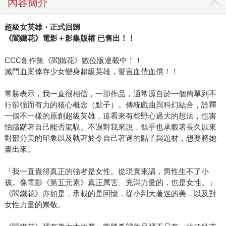
內容簡介
花》已簽下電影與劇集改拍權、售出義大利文版權，近日更
榮獲「原創IP風雲榜TOP IP」第一名，以及入圍金漫獎「年
超級女英雄・正式回歸
度最佳漫畫」。目前作品陸續洽談美、法等多國語言（數
《閻鐵花》電影＋影集版權 已售出！！
位）出版，以及希望透過日本、歐美等策展機會，逐漸打開
台灣漫畫知名度。
CCC創作集《閻鐵花》數位版連載中！！
滅門血案倖存少女變身超級英雄，誓言血債血償！！
常勝表示，我一直很相信，一部作品，通常源自於一個簡單到不
行卻強而有力的核心概念（點子）。傳統戲曲與科幻結合，詮釋
一個不一樣的原創超級英雄，這看來有些野心過大的想法，也害
怕躊躇著自己能否駕馭。不過對我來說，似乎也承載著長久以來
對部分美的印象以及執著於令自己著迷的點子與題材，想要將她
畫出來。
「我一直覺得真正的強者是女性。從現實來講，男性生不了小
孩。像電影《第五元素》真正厲害、充滿力量的，也是女性。」
《閻鐵花》亦如是，承載的是回憶，從小到大著迷的美，以及對
女性力量的崇敬。