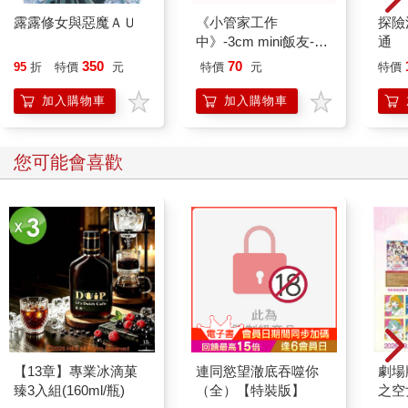
露露修女與惡魔ＡＵ
《小管家工作
探險
中》-3cm mini飯友-A.
通
「孩子眼睛很像少爺」
350
70
95
折
特價
元
特價
元
特價
款
加入購物車
加入購物車
您可能會喜歡
【13章】專業冰滴菓
連同慾望澈底吞噬你
劇場版
臻3入組(160ml/瓶)
（全）【特裝版】
之空