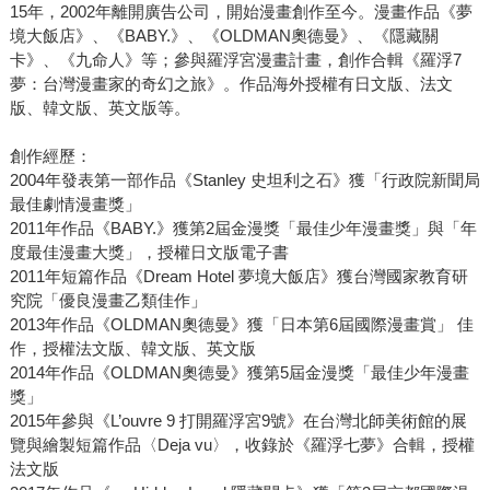
15年，2002年離開廣告公司，開始漫畫創作至今。漫畫作品《夢
境大飯店》、《BABY.》、《OLDMAN奧德曼》、《隱藏關
卡》、《九命人》等；參與羅浮宮漫畫計畫，創作合輯《羅浮7
夢：台灣漫畫家的奇幻之旅》。作品海外授權有日文版、法文
版、韓文版、英文版等。
創作經歷：
2004年發表第一部作品《Stanley 史坦利之石》獲「行政院新聞局
最佳劇情漫畫獎」
2011年作品《BABY.》獲第2屆金漫獎「最佳少年漫畫獎」與「年
度最佳漫畫大獎」，授權日文版電子書
2011年短篇作品《Dream Hotel 夢境大飯店》獲台灣國家教育研
究院「優良漫畫乙類佳作」
2013年作品《OLDMAN奧德曼》獲「日本第6屆國際漫畫賞」 佳
作，授權法文版、韓文版、英文版
2014年作品《OLDMAN奧德曼》獲第5屆金漫獎「最佳少年漫畫
獎」
2015年參與《L’ouvre 9 打開羅浮宮9號》在台灣北師美術館的展
覽與繪製短篇作品〈Deja vu〉，收錄於《羅浮七夢》合輯，授權
法文版