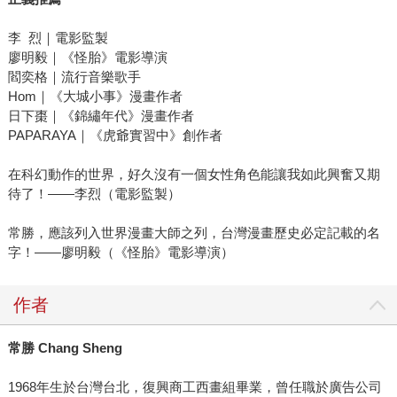
李 烈｜電影監製
廖明毅｜《怪胎》電影導演
閻奕格｜流行音樂歌手
Hom｜《大城小事》漫畫作者
日下棗｜《錦繡年代》漫畫作者
PAPARAYA｜《虎爺實習中》創作者
在科幻動作的世界，好久沒有一個女性角色能讓我如此興奮又期
待了！——李烈（電影監製）
常勝，應該列入世界漫畫大師之列，台灣漫畫歷史必定記載的名
字！——廖明毅（《怪胎》電影導演）
作者
常勝
Chang Sheng
1968年生於台灣台北，復興商工西畫組畢業，曾任職於廣告公司