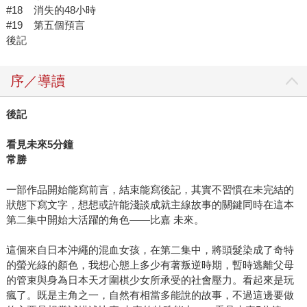
#18 消失的48小時
#19 第五個預言
後記
序／導讀
後記
看見未來
5
分鐘
常勝
一部作品開始能寫前言，結束能寫後記，其實不習慣在未完結的
狀態下寫文字，想想或許能淺談成就主線故事的關鍵同時在這本
第二集中開始大活躍的角色――比嘉 未來。
這個來自日本沖繩的混血女孩，在第二集中，將頭髮染成了奇特
的螢光綠的顏色，我想心態上多少有著叛逆時期，暫時逃離父母
的管束與身為日本天才圍棋少女所承受的社會壓力。看起來是玩
瘋了。既是主角之一，自然有相當多能說的故事，不過這邊要做