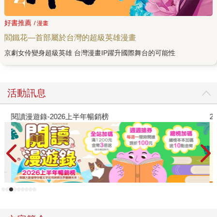
二個出場的英雄也是女性，是一位俏皮可愛的年輕棋士「比
嘉 未來」，她能預見「未來5分鐘」的世界。常勝透露，比嘉
好書推薦
/ 漫畫
未來或許不若閻鐵花善於戰鬥，但是她也可能是最強的，
閻鐵花—首部屬於台灣的超級英雄漫畫
「看得見未來，便能預知，即使沒有攻擊力，也能與鐵花聯
京劇女伶變身超級英雄 台灣漫畫IP躍升國際舞台的可能性
手作戰。」 故事也有起承轉合的安排，常勝表示，如果以三
個篇章來看，第一集稱之為「英雄崛起之章」，三十年前的
閻家京劇團滅門血案，而今日出現容貌與當年前如出一轍
的、自稱閻鐵花的人又是誰？又會揭開什麼隱藏在當初命案
活動訊息
之下的真相呢？ 第二集為「潰敗之章」，序幕將在台北街頭
展開，閻鐵花、比嘉未來力抗芙蘿科技派機械大軍與擁有AI
閱讀漫遊錄-2026上半年暢銷榜
2
思考能力再進化的「十三」，能夠對決到最後嗎？最終集的
「命運之章」，所有的未解之謎，都會有答案。這一集中情
節緊湊，打鬥場面更是激烈，他將腦中最後對決的情境以動
畫的方式呈現出來，就是「高格數動作感」，把28回的分鏡
改成動畫分鏡來處理，精采絕倫，在靜（畫面）與動（武
打）之間，讀者可以把它串成流動的影像，是閱讀漫畫難得
的體驗！ 台灣漫畫IP躍升國際舞台的可能性 常勝是台灣少
數以科幻題材得獎無數的漫畫家，首部超級英雄漫畫《閻鐵