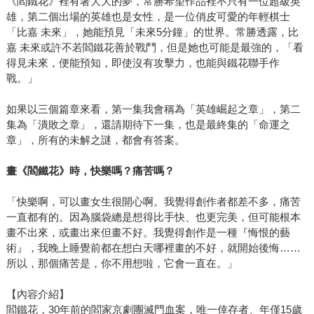
《閻鐵花》裡有著大大的夢，常勝希望作品裡不只有一位超級英
雄，第二個出場的英雄也是女性，是一位俏皮可愛的年輕棋士
「比嘉 未來」，她能預見「未來5分鐘」的世界。常勝透露，比
嘉 未來或許不若閻鐵花善於戰鬥，但是她也可能是最強的，「看
得見未來，便能預知，即使沒有攻擊力，也能與鐵花聯手作
戰。」
如果以三個篇章來看，第一集我會稱為「英雄崛起之章」，第二
集為「潰敗之章」，還請期待下一集，也是最終集的「命運之
章」，所有的未解之謎，都會有答案。
畫《閻鐵花》時，快樂嗎？痛苦嗎？
「快樂啊，可以畫女生很開心啊。我覺得創作者都差不多，痛苦
一直都有的。因為腦袋總是想得比手快、也更完美，但可能根本
畫不出來，或畫出來但畫不好。我覺得創作是一種『悔恨的藝
術』，我晚上睡覺前都在想白天哪裡畫的不好，就開始後悔……
所以，那個痛苦是，你不用想啦，它會一直在。」
【內容介紹】
閻鐵花，30年前的閻家京劇團滅門血案，唯一倖存者、年僅15歲