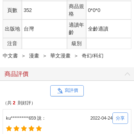
商品規
頁數
352
0*0*0
格
適讀年
出版地
台灣
全齡適讀
齡
注音
級別
中文書
＞
漫畫
＞
華文漫畫
＞
奇幻/科幻
商品評價
寫評價
（共
2
則好評）
分享
ku**********659 說：
2022-04-24