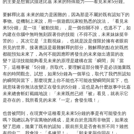
的主要是想嘗試描述比嘉 未來的特殊能力――看見未來5分鐘。
要解釋比嘉 未來的能力是困難的，因為那是不屬於既有認知下的
事物。從機制上來說，用一個遊戲玩家較熟悉的說法，「看見未
來5分鐘」是一項「被動技能」，是一個你關不掉，也逃不了，如
內建在你腦中無時無刻跟著你的技能（不得不說，未來妹妹挺辛
苦的）。其次它是「主觀視線」，也就是說是僅限於擁有者眼前
所見的世界。接著應該是最難解釋的部分，難解釋的點在於既然
都能預知未來了，為何不能因應即將發生的未來做出適當的改
變？這項技能能夠看見未來的原理是建構在當「瞬間」與「當
下」這種事被「5分鐘」所取代，要理解這部分幾乎是必須拋棄既
有的時間觀念。試想，如果5分鐘為一個單位，取代了我們所認知
的瞬間與當下，那麼現實上你不能也不可能改變瞬間與當下，也
就意味著你無法改變正在發生的5分鐘，這也是為什麼故事中比嘉
未來總會斬釘截鐵地說：「未來既然已經『被』看見，就表示它
是存在的，我所看見的未來『一定』會發生哦！」
也曾被問到，在現實中這種看見未來5分鐘的事是有可能發生的
嗎？我總以為宇宙萬物的構成，是來自於意識而非物質，如果改
變了思維，拋棄了既有的認知，眼前所見是否會有所不同？雖然
有些中二，我會說：「多練習！」、「願未來與你同在！」