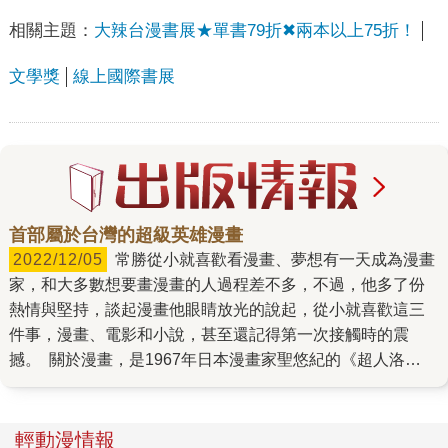
相關主題：
大辣台漫書展★單書79折✖兩本以上75折！
文學獎
線上國際書展
首部屬於台灣的超級英雄漫畫
2022/12/05
常勝從小就喜歡看漫畫、夢想有一天成為漫畫
家，和大多數想要畫漫畫的人過程差不多，不過，他多了份
熱情與堅持，談起漫畫他眼睛放光的說起，從小就喜歡這三
件事，漫畫、電影和小說，甚至還記得第一次接觸時的震
撼。 關於漫畫，是1967年日本漫畫家聖悠紀的《超人洛
克》，以未來科幻為題材，開啟我對漫畫著迷，想要畫，他
的科幻漫畫就是在這時候埋下的種子吧；關於電影，是1976
年動作片名導張徹《八道樓子》電影，中日長城戰役全營僅
輕動漫情報