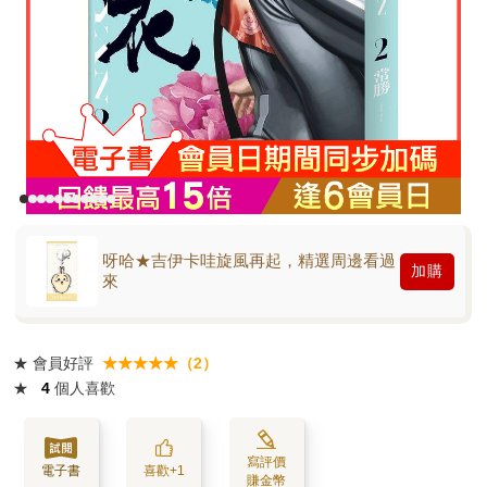
呀哈★吉伊卡哇旋風再起，精選周邊看過
加購
來
★
會員好評
★★★★★（2）
★
4
個人喜歡
寫評價
電子書
喜歡+1
賺金幣