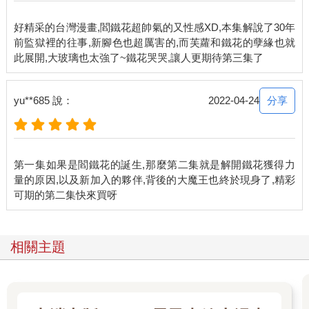
好精采的台灣漫畫,閻鐵花超帥氣的又性感XD,本集解說了30年
前監獄裡的往事,新腳色也超厲害的,而芙蘿和鐵花的孽緣也就
分享
yu**685 說：
2022-04-24
第一集如果是閻鐵花的誕生,那麼第二集就是解開鐵花獲得力
量的原因,以及新加入的夥伴,背後的大魔王也終於現身了,精彩
相關主題