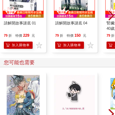
請解開故事謎底 01
請解開故事謎底 04
腎臟
40
就告
229
150
79
折
特價
元
79
折
特價
元
79
折
加入購物車
加入購物車
您可能也需要