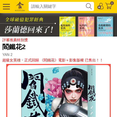
0
評審推薦特別獎
閻鐵花2
YAN 2
超級女英雄・正式回歸 《閻鐵花》電影＋影集版權 已售出！！