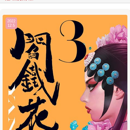
剩7勇士對抗成千上萬的日軍，無名英雄的故事，有俠義、有
場面，讓他震撼；關於小說，六年級時看了第一部長篇小說
是大仲馬《基度山恩仇記》，他抓到了訣竅，只要看過前面
2022
30到50頁，熬過之後就是另外一個世界，引人入勝，很有
12.5
趣，這是一個復仇的故事。 京劇女伶變身超級英雄 一個好
的故事、好的作品，通常會有一個簡單到不行、卻極具張力
的的核心創意， 一開始可能是一句話，他舉例《閻鐵花》這
部作品來說，那句話就是「如果京劇女伶成為超級英雄」，
這是故事的源頭╱核心╱點子。 所有創作的養分，都是來自
小時候看過很多的超級英雄故事，這系列題材超級英雄都是
為了解救國家、城市、人民，是正義的一方，但必定會有絕
對的惡勢力，他們的野心、權力無限擴張，它們是並存的。
所以他運用小時候住眷村的記憶，跟爺爺去聽野台京劇，女
伶的扮相、婉轉嘹亮的唱腔，還有武打場面，印象深刻，這
個點子就一直在他的腦海裡醞釀，想要畫一本「台灣超級英
雄的故事」，那就用京劇的臉孔來變身，就像是超人在電話
亭換裝一樣，於是有了《閻鐵花》的原型構想。 《閻鐵花》
裡有著大大的夢，常勝希望作品裡不只有一位超級英雄，第