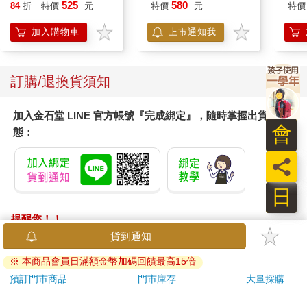
樂部 
525
580
84
折
特價
元
特價
元
特價
Par
加入購物車
上市通知我
訂購/退換貨須知
加入金石堂 LINE 官方帳號『完成綁定』，隨時掌握出貨動
會
態：
員
日
提醒您！！
金石堂及銀行均不會請您操作ATM! 如接獲電話要求您前往
貨到通知
ATM提款機，請不要聽從指示，以免受騙上當！
※ 本商品會員日滿額金幣加碼回饋最高15倍
退換貨須知：
預訂門市商品
門市庫存
大量採購
**提醒您，鑑賞期不等於試用期，退回商品須為全新狀態**