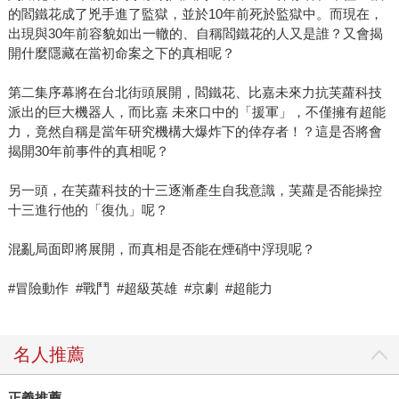
的閻鐵花成了兇手進了監獄，並於10年前死於監獄中。而現在，
出現與30年前容貌如出一轍的、自稱閻鐵花的人又是誰？又會揭
開什麼隱藏在當初命案之下的真相呢？
第二集序幕將在台北街頭展開，閻鐵花、比嘉未來力抗芙蘿科技
派出的巨大機器人，而比嘉 未來口中的「援軍」，不僅擁有超能
力，竟然自稱是當年研究機構大爆炸下的倖存者！？這是否將會
揭開30年前事件的真相呢？
另一頭，在芙蘿科技的十三逐漸產生自我意識，芙蘿是否能操控
十三進行他的「復仇」呢？
混亂局面即將展開，而真相是否能在煙硝中浮現呢？
#冒險動作 #戰鬥 #超級英雄 #京劇 #超能力
名人推薦
正義推薦