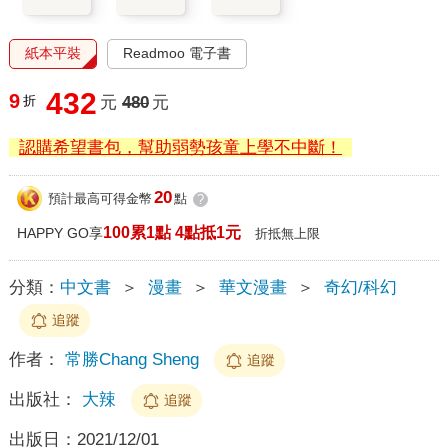
紙本平裝
Readmoo 電子書
432
9
折
元
480
元
認購希望書包，幫助弱勢孩童上學不中斷！
20
預計最高可得金幣
點
?
100累1點 4點抵1元
HAPPY GO享
折抵無上限
分類：
中文書
＞
漫畫
＞
華文漫畫
＞
奇幻/科幻
追蹤
作者：
常勝Chang Sheng
追蹤
出版社：
大辣
追蹤
出版日：
2021/12/01