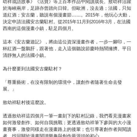
幼祥成語故事》《活寶》等上百本作品中閱讀成長。敖幼祥活躍
於海峽兩岸，足跡亦曾踏向日韓。但歐洲，沒去過；法國，只知
道紅酒；安古蘭，聽說有個漫畫節……。2015年，他玩心大動，
決定申請法國安古蘭駐村。從2015年11月到2016年3月，在法國
西南的這個漫畫小鎮，駐足四個月。
這本《安古蘭遊記》，將由這位資深漫畫作者，一步一腳印，一
杯紅酒一盤鵝肝，跟著他，走入這個聽說節慶時熱鬧擁擠、平日
清靜無人的法國小鎮。
為什麼要到法國安古蘭駐村？
「尊重藝術，在沒有限制的環境中，讓創作者隨著生命去發
展。」
敖幼祥駐村後這麼說。
透過敖幼祥這四個月一筆一畫刻下的駐村記錄，我們看見漫畫家
如何激發創作、如何自我挑戰；更透過敖幼祥筆下參與的大小漫
畫賽事，激發同樣走在漫畫路上的後輩；也引導著創作者與閱讀
者，找回關於漫畫閱讀樂趣與創作最源頭的初心。