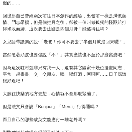
似的……
回憶起自己曾經兩次前往日本創作的經驗，出發前一樣是滿懷熱
情、鬥志昂揚，但是個把月之後，卻被一個叫做孤獨的怪獸給打
得慘敗而歸。這次要去法國是四個月呀！能熬得住嗎？
女兒語帶譏諷的說:「老爸！你可不要去了半個月就溜回來囉！」
當然硬著頭皮也要強說「不！」其實應該也不至於那麼窩囊吧！
因為這次駐村並非只有我一人，還有其它國家十幾位漫畫同志，
平常一起畫畫、交一交朋友、喝一喝紅酒，呵呵呵……日子應該
很好過吧！
大腦往快樂的地方去想，心情就不會那麼緊繃了。
但是法文只會說「Bonjour」「Merci」行得通嗎？
而且自己的那些破英文能應付一堆老外嗎？