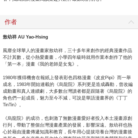
作者
敖幼祥
AU Yao-Hsing
風靡全球華人的漫畫家敖幼祥，三十多年來創作的經典漫畫作品
不計其數，從小熱愛畫畫，小學四年級時就用作業本創作了他的
「第一本」漫畫《我的老師是女鬼》。
1980年獲得機會在報紙上發表彩色四格漫畫《皮皮Pipi》而一舉
成名，1983年開始連載的《烏龍院》系列更是造成轟動，曾改編
成動畫和真人連續劇，大多數台灣讀者都是跟隨著《烏龍院》的
角色們一起成長，魅力至今不減，可說是華語漫畫界的《丁丁
TinTin》。
《烏龍院》的成功，也刺激了無數漫畫愛好者投入本土漫畫原創
行列，帶動了整個台灣漫畫產業的發展，影響深遠。敖幼祥也熱
心於藉由漫畫傳遞知識和教育，長年用心提拔培養台灣的漫畫後