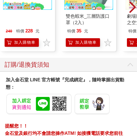
典藏-古美術8月2026第
雙色蝦米_三層防護口
劇場版
405期
罩（2入）
之空
樂部 
228
35
特價
元
特價
元
特價
240
Pa
組
加入購物車
加入購物車
訂購/退換貨須知
加入金石堂 LINE 官方帳號『完成綁定』，隨時掌握出貨動
態：
提醒您！！
金石堂及銀行均不會請您操作ATM! 如接獲電話要求您前往