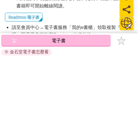
書籍即可開始離線閱讀。
請至會員中心→電子書服務「我的e書櫃」領取複製『兌換
碼』至電子書服務商Readmoo進行兌換。
退換貨須知：
因版權保護，您在金石堂所購買的電子書僅能以金石堂專屬
的閱讀軟體開啟閱讀，無法以其他閱讀器或直接下載檔案。
依據「消費者保護法」第19條及行政院消費者保護處公告之
「通訊交易解除權合理例外情事適用準則」，非以有形媒介
提供之數位內容或一經提供即為完成之線上服務，經消費者
事先同意始提供。（如：電子書、電子雜誌、下載版軟體、
虛擬商品…等），
不受「網購服務需提供七日鑑賞期」的限
制
。為維護您的權益，建議您先使用「試閱」功能後再付款
購買。