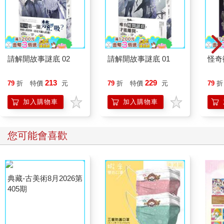
請解開故事謎底 02
請解開故事謎底 01
怪奇
213
229
79
折
特價
元
79
折
特價
元
79
折
加入購物車
加入購物車
您可能會喜歡