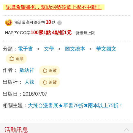
認購希望書包，幫助弱勢孩童上學不中斷！
10
預計最高可得金幣
點
?
100累1點 4點抵1元
HAPPY GO享
折抵無上限
分類：
電子書
＞
文學
＞
圖文繪本
＞
華文圖文
追蹤
作者：
敖幼祥
追蹤
出版社：
大辣
追蹤
出版日：
2016/07/07
相關主題：
大辣台漫書展★單書79折✖兩本以上75折！
活動訊息