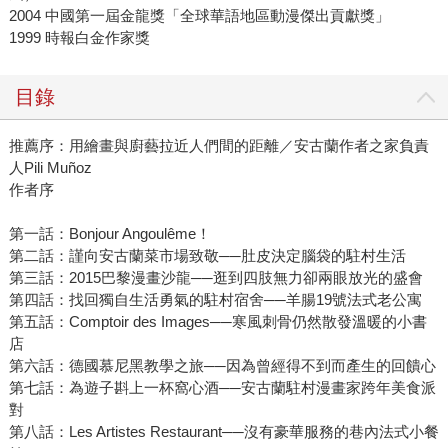
2004 中國第一屆金龍獎「全球華語地區動漫傑出貢獻獎」
1999 時報白金作家獎
目錄
推薦序：用繪畫與廚藝拉近人們間的距離／安古蘭作者之家負責
人Pili Muñoz
作者序
第一話：Bonjour Angoulême！
第二話：謹向安古蘭菜市場致敬──肚皮決定腦袋的駐村生活
第三話：2015巴黎漫畫沙龍──逛到四肢無力卻兩眼放光的盛會
第四話：找回獨自生活勇氣的駐村宿舍──羊腸19號法式老公寓
第五話：Comptoir des Images──寒風刺骨仍然散發溫暖的小書
店
第六話：德國慕尼黑教學之旅──因為曾經得不到而產生的回饋心
第七話：為遊子斟上一杯窩心酒──安古蘭駐村漫畫家跨年美食派
對
第八話：Les Artistes Restaurant──沒有豪華服務的巷內法式小餐