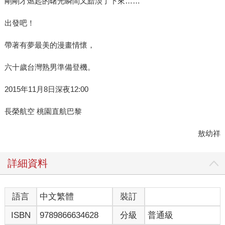
剛剛才燃起的曙光瞬間又黯淡了下來……
出發吧！
帶著有夢最美的漫畫情懷，
六十歲台灣熟男準備登機。
2015年11月8日深夜12:00
長榮航空 桃園直航巴黎
敖幼祥
詳細資料
語言
中文繁體
裝訂
ISBN
9789866634628
分級
普通級