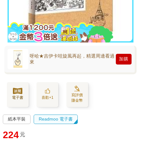
呀哈★吉伊卡哇旋風再起，精選周邊看過
加購
來
寫評價
電子書
喜歡+1
賺金幣
紙本平裝
Readmoo 電子書
224
元