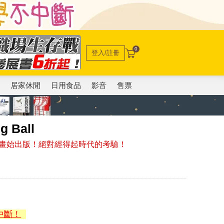
0
登入/註冊
電
居家休閒
日用食品
影音
售票
 Ball
畫始出版！絕對經得起時代的考驗！
中斷！