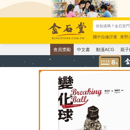
國中自修評量
東野
唯紅花綻放
奧德賽
會員獎勵
中文書
動漫ACG
親子