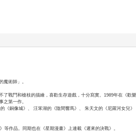
的魔術師」。
不了戰鬥和槍枝的描繪，喜歡生存遊戲，十分寫實。1989年在《歡
事之第一作。
國的《銅像城》、 汪笨湖的《陰間響馬》、 朱天文的《尼羅河女兒
七》等作品。同期也在《星期漫畫》上連載《遲來的決戰》。