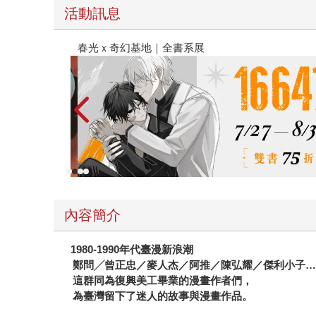
活動訊息
金石堂2026海外優惠：電子書
內容簡介
1980-1990
年代臺漫新浪潮
鄭問╱曾正忠／麥人杰／阿推／陳弘耀／傑利小子
這群同為復興美工畢業的漫畫作者們，
為臺灣留下了迷人的故事與漫畫作品。