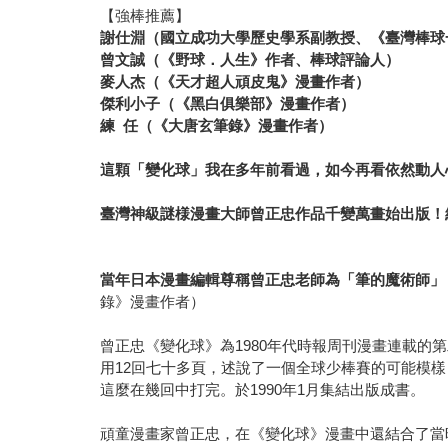
【強棒推薦】
謝仕淵（國立成功大學歷史學系副教授、《臺灣棒球
曾文誠（《野球．人生》作者、棒球評論人）
麥人杰（《天才超人頑皮鬼》漫畫作者）
傑利小子（《黑白俱樂部》漫畫作者）
練 任（《大唐玄筆錄》漫畫作者）
這顆「變化球」我在多年前看過，如今再看依然動人
臺灣神級謎様漫畫大師曾正忠作品千變萬畫始出版！
當年日本漫畫編輯尊稱曾正忠老師為「筆的魔術師」
錄》漫畫作者）
曾正忠《變化球》為1980年代時報周刊漫畫連載的
用12回七十多頁，述說了一個全球少棒賽的可能模
這麼在幾回中打完。於1990年1月集結出版成書。
頑童漫畫家曾正忠，在《變化球》漫畫中還結合了當