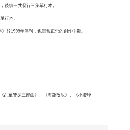
載，後續一共發行三集單行本。
本單行本。
年》於1998年停刊，也讓曾正忠的創作中斷。
《乩童警探三部曲》、《海龍改改》、《小蜜蜂