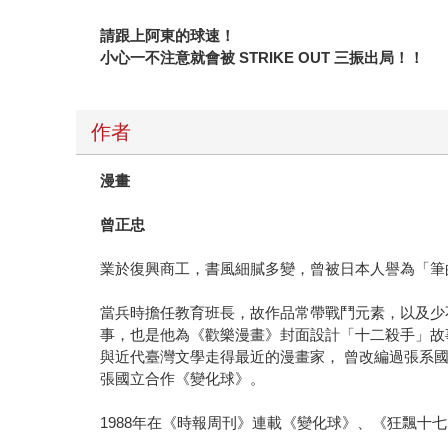
請跟上阿東的球速！
小心一不注意就會被 STRIKE OUT 三振出局！！
作者
漫畫
曾正忠
業於復興商工，書風細膩多變，曾被日本人譽為「筆
當兵時擔任教育班長，故作品常帶戰鬥元素，以及少
事，也是他為《歡樂漫畫》封面設計「十二殺手」故
與近代臺灣文學走得最近的漫畫家， 曾改編過張系
張國立合作《變化球》。
1988年在《時報周刊》連載《變化球》、《狂飄十