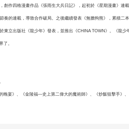
題材，創作四格漫畫作品《張雨生大兵日記》，起初於《星期漫畫》連
應快節奏的連載，導致合作破局。之後繼續發表《無膽狗熊》，累積二
於東立出版社《龍少年》發表，並推出《CHINA TOWN》。《龍少
界了。
。
的晚宴》、《金陵福―史上第二偉大的魔術師》、《炒飯狙擊手》、