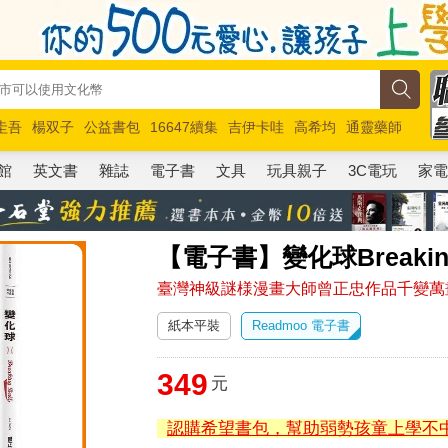
圭吾
楊双子
公益書包
16647續集
吉伊卡哇
高希均
通靈藥師
路邊攤新作
馬斯克
玩具總動員5
超慢跑
館
英文書
雜誌
電子書
文具
玩具親子
3C電玩
家
【電子書】變化球Breaking
臺灣神級謎様漫畫大師曾正忠作品千變萬
紙本平裝
Readmoo 電子書
349
元
認購希望書包，幫助弱勢孩童上學不