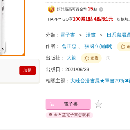
15
預計最高可得金幣
點
?
100累1點 4點抵1元
HAPPY GO享
折抵無
分類：
電子書
＞
漫畫
＞
日系職場
作者：
曾正忠
、
張國立(編劇)
出版社：
大辣
追蹤
?
出版日：
2021/09/28
加購
相關主題：
大辣台漫書展★單書79折✖
電子書
※ 金石堂電子書怎麼看