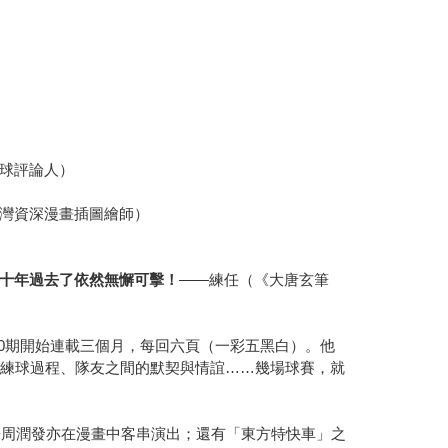
球評論人）
灣資深漫畫插圖繪師）
十年過去了依然無懈可擊！
――練任（《大唐玄筆
20期開始連載三個月，每回六頁（一彩五黑白）。他
的練球過程、隊友之間的默契與情誼……幾場球賽，就
哥周潤發亦在漫畫中客串演出；還有「東方特快車」之