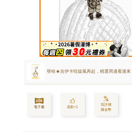
呀哈★吉伊卡哇旋風再起，精選周邊看過來
寫評價
電子書
喜歡+1
賺金幣