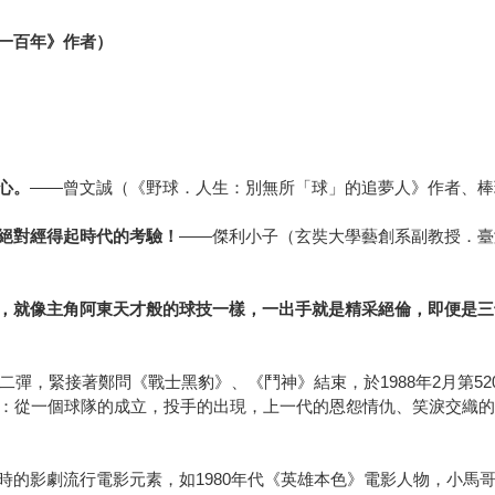
一百年》作者）
心。
——曾文誠（《野球．人生：別無所「球」的追夢人》作者、棒
絕對經得起時代的考驗！
——傑利小子（玄奘大學藝創系副教授．臺
，就像主角阿東天才般的球技一樣，一出手就是精采絕倫，即便是三
第二彈，緊接著鄭問《戰士黑豹》、《鬥神》結束，於1988年2月第5
樣：從一個球隊的成立，投手的出現，上一代的恩怨情仇、笑淚交織
時的影劇流行電影元素，如1980年代《英雄本色》電影人物，小馬