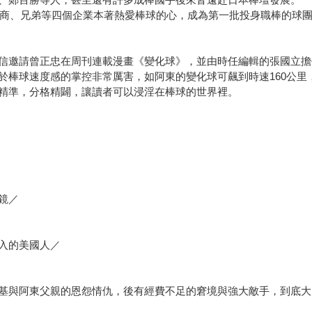
三商、兄弟等四個企業本著熱愛棒球的心，成為第一批投身職棒的球團。
信邀請曾正忠在周刊連載漫畫《變化球》，並由時任編輯的張國立擔
於棒球速度感的掌控非常厲害，如阿東的變化球可飆到時速160公里
精準，分格精闢，讓讀者可以浸淫在棒球的世界裡。
鏡／
入的美國人／
基與阿東父親的恩怨情仇，後有經費不足的窘境與強大敵手，到底大