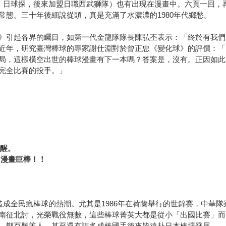
美、日球探，後來加盟日職西武獅隊）也有出現在漫畫中。六頁一回，
態。三十年後細說從頭，真是充滿了水濃濃的1980年代鄉愁。
》引起各界的矚目，如第一代金龍隊隊長陳弘丕表示：「終於有我們
近年，研究臺灣棒球的專家謝仕淵對於曾正忠《變化球》的評價：「
局，這樣橫空出世的棒球漫畫有下一本嗎？答案是，沒有。正因如此，
完全比賽的投手。」
叫醒。
出漫畫巨棒！！
果，造成全民瘋棒球的熱潮。尤其是1986年在荷蘭舉行的世錦賽，中
南征北討，光榮戰役無數，這些棒球菁英大都是從小「出國比賽」而
、鄭百勝等人，甚至還有許多成棒國手後來皆遠赴日本棒壇發展。