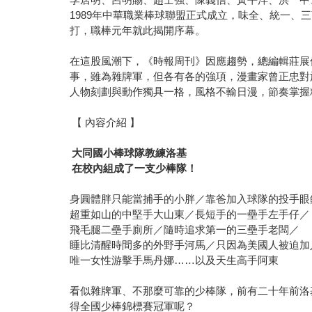
1989年中華職業棒球聯盟正式成立，味全、統一、
打，職棒元年就此揭開序幕。
在這股風潮下，《時報周刊》因應趨勢，總編輯莊展
事，雖為雜牌軍，但各有各的強項，漫畫家曾正忠對
人物刻劃與動作獨具一格，風格不輸日漫，節奏掌握
【 內容介紹 】
大同國小棒球隊教練洛基
在校內組成了一支少棒隊！
身圓體胖只能當捕手的小胖／靠爸加入球隊的投手眼
超重如山的中堅手大山東／長短手的一壘手左手仔／
飛毛腿二壘手廁所／隨時追求第一的三壘手老闆／
睡比清醒時間多的外野手河馬／只因為美國人被迫加
唯一女性游擊手馬丹娜……以及天生高手阿東
看似雜牌軍、不那麼可靠的少棒隊，前有二十年前洛
得全國少棒錦標賽冠軍呢？