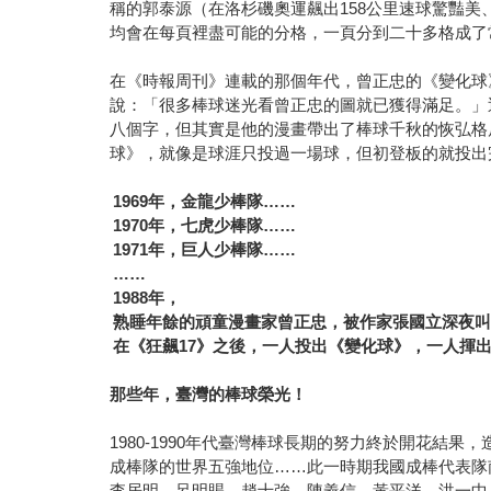
稱的郭泰源（在洛杉磯奧運飆出158公里速球驚豔
均會在每頁裡盡可能的分格，一頁分到二十多格成了常
在《時報周刊》連載的那個年代，曾正忠的《變化球
說：「很多棒球迷光看曾正忠的圖就已獲得滿足。」
八個字，但其實是他的漫畫帶出了棒球千秋的恢弘格
球》，就像是球涯只投過一場球，但初登板的就投出
1969
年，金龍少棒隊……
1970
年，七虎少棒隊……
1971
年，巨人少棒隊……
……
1988
年，
熟睡年餘的頑童漫畫家曾正忠，被作家張國立深夜
在《狂飆17》之後，一人投出《變化球》，一人揮
那些年，臺灣的棒球榮光！
1980-1990年代臺灣棒球長期的努力終於開花結
成棒隊的世界五強地位……此一時期我國成棒代表隊
李居明、呂明賜、趙士強、陳義信、黃平洋、洪一中