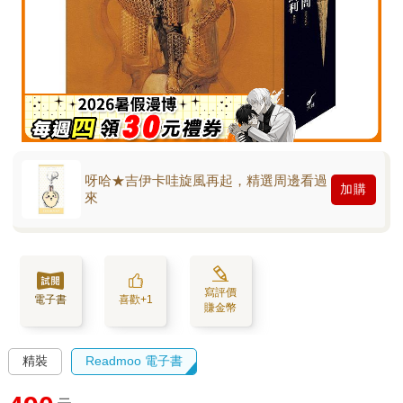
呀哈★吉伊卡哇旋風再起，精選周邊看過
加購
來
寫評價
電子書
喜歡+1
賺金幣
精裝
Readmoo 電子書