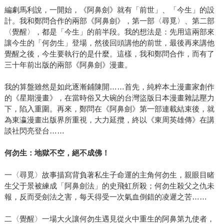
編劇馬利說，一開始，《阿鼻劍》就有「前世」、「今生」的設
計。我和鄭問合作的兩部《阿鼻劍》，第一部〈尋覓〉、第二部
〈覺醒〉，都是「今生」的前半段。我的想法是：先用這兩部來
讓今生的「何勿生」登場，然後回頭講他的前世，最後再來講他
覺醒之後，今生要執行的是什麼。這樣，我和鄭問合作，而有了
三十年前出版的兩部《阿鼻劍》漫畫。
我的算盤雖然是如此逐漸鋪陳開……首先，純粹本土漫畫家創作
的《星期漫畫》，在當時俗又大碗的台灣盜版日本漫畫雜誌壓力
下，陷入重圍。再來，鄭問在《阿鼻劍》第一部連載結束後，就
為東瀛漫畫出版界所重視，大力延攬，終以《東周英雄傳》在講
談社閃亮登台……
何勿生：地獄不空，絕不成佛！
一〈尋覓〉故事描寫背負著私生子命運的主角何勿生，親眼目睹
生父于景被練成「阿鼻劍法」的史飛虹所殺；何勿生殺父之仇未
報，反而受劍法之害，每天得受一次氣血倒錯的凌遲之苦……
二〈覺醒〉一場大火讓何勿生遇見從火中重生的阿鼻第九使者，