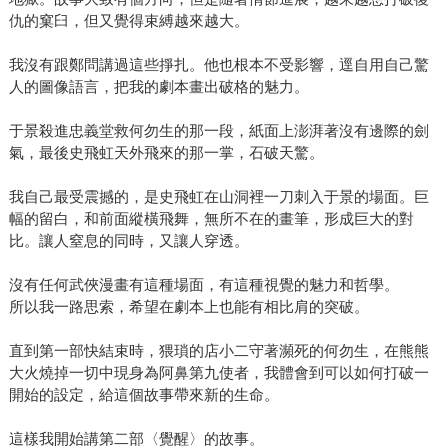
仇的窠臼，但又覺得束縛越來越大。
我沒有跟鄭問講過這些掙扎。他也根本不受影響，逕自用自己驚
人的圖像語言，把我的劇本畫出破格的魅力。
于景殺進忠義堂救何勿生的那一段，紙面上澎湃著沒有邊際的劍
氣，最後史飛虹天外飛來的那一掌，石破天驚。
我自己最受震撼的，是史飛虹在山洞裡一刀刺入于景的場面。巨
幅的留白，和前面縱橫飛舞，無所不在的畫筆，形成巨大的對
比。讓人窒息的同時，又讓人穿透。
沒有任何武俠漫畫有這種場面，有這種視覺的魅力和哲學。
所以我一路思索，希望在劇本上也能有相比肩的突破。
直到第一部快結束時，猥瑣的店小二守著瀕死的何勿生，在熊熊
大火燒掉一切中現身為阿鼻第九使者，我體會到可以如何打破一
開始的設定，給這個故事帶來新的生命。
這樣我開始講第二部〈覺醒〉的故事。