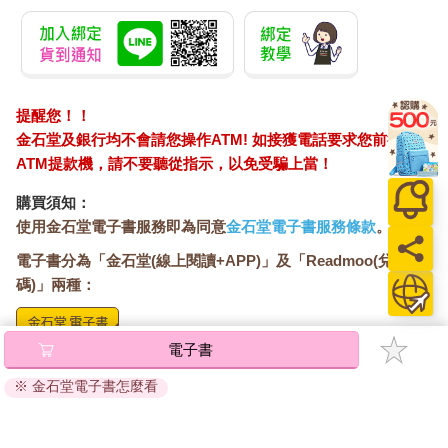
提醒您！！
金石堂及銀行均不會請您操作ATM! 如接獲電話要求您前往
ATM提款機，請不要聽從指示，以免受騙上當！
購買須知：
使用金石堂電子書服務即為同意
金石堂電子書服務條款
。
電子書分為「金石堂(線上閱讀+APP)」及「Readmoo(兌換
碼)」兩種：
電子書
將儲存於會員中心→電子書服務「我的e書櫃」，點選線上
閱讀直接開啟閱讀。
※ 金石堂電子書怎麼看
線上閱讀：
建議使用Chrome、Microsoft Edge 有較佳的線上瀏覽效