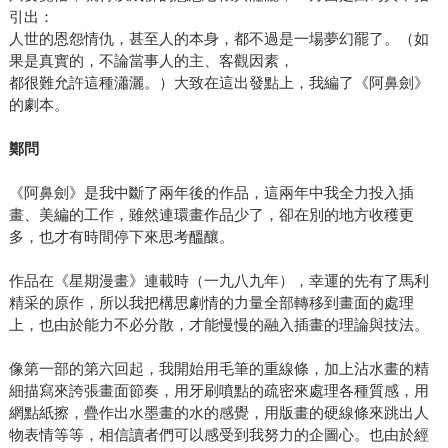
引出：
人世的恩怨情仇，甚至人的本身，都不過是一場夢幻罷了。（如
果是真實的，不論當事人的主、客觀因素，
都很難允許這種瀟灑。）大致在這出發點上，我編了《阿鼻劍》
的劇本。
鄭問
《阿鼻劍》是我中斷了兩年後的作品，這兩年中我全力投入插
畫、美編的工作，雖然連環畫作品少了，卻在別的地方收穫更
多，也才有時間停下來思考醞釀。
作品在《星期漫畫》連載時（一九八九年），幸運的先有了馬利
精采的原作，所以我把構思劇情的力量全部轉移到畫面的處理
上，也由於能力不必分散，才能慢慢的融入插畫的理論與技法。
像第一部的第六回起，我開始用毛筆的重線條，加上沾水畫的精
細描寫來誇張畫面節奏，用牙刷噴點的疏密來處理各種質感，用
網點紙擦，疊作出水墨畫的水的感覺，用版畫的硬線條來跳出人
物表情等等，相信讀者們可以感受到我努力的企圖心。也由於經