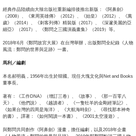
經典作品陸續由大辣出版社重新編排後推出新版：《阿鼻劍》
（2008）、《東周英雄傳》（2012）、《始皇》（2012）、《萬
歲》（2014）、《刺客列傳》精裝版（2017）、《深邃美麗的亞
細亞》（2017）、《鄭問之三國演義畫集》（2019）等。
2018年6月《鄭問故宮大展》在台灣舉辦，出版鄭問全紀錄《人物
風流：鄭問的世界與足跡》一書。
馬利／編劇
本名郝明義，1956年出生於韓國。現任大塊文化與Net and Books
董事長。
著有：《工作DNA》（增訂三卷）、《故事》、《那一百零八
天》、《他們說》、《越讀者》、《一隻牡羊的金剛經筆記》、
《如果台灣的四周是海洋》、《大航海時刻》、《尋找那本神奇
的書》。譯著：《如何閱讀一本書》、《2001太空漫遊》。
與鄭問共同創作《阿鼻劍》漫畫，擔任編劇，以及2018年企畫