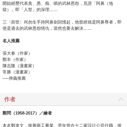
開始經歷代表貪、愚、痴、嗔的武林恩怨，見證「阿鼻（地
獄）」即「人世」的深理……
三〈前世〉何勿生手持阿鼻劍回憶起，他曾經就是阿鼻尊者，即
使是過去的武林恩怨情仇，當然也要去解決……
名人推薦
張大春（作家）
鄭丰（作家）
陳志隆（漫畫家）
常勝（漫畫家）
──俠義推薦
作者
鄭問（
1958-2017
）／繪者
本名鄭進文，復興商工畢業。早年曾在十二家設計公司任職，後