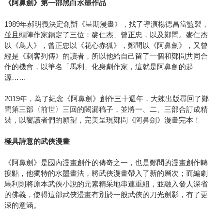
《阿鼻劍》第一部黑白水墨作品
1989年郝明義決定創辦《星期漫畫》，找了導演楊德昌當監製，
並且頭陣作家鎖定了三位：麥仁杰、曾正忠，以及鄭問。麥仁杰
以《鳥人》，曾正忠以《花心赤狐》，鄭問以《阿鼻劍》，又曾
經是《刺客列傳》的讀者，所以他給自己留了一個和鄭問共同合
作的機會，以筆名「馬利」化身劇作家，這就是阿鼻劍的起
源……
2019年，為了紀念《阿鼻劍》創作三十週年，大辣出版尋回了鄭
問第三部〈前世〉三回的闕漏稿子，並將一、二、三部合訂成精
裝，以饗讀者們的願望，完美呈現鄭問《阿鼻劍》漫畫完本！
極具詩意的武俠漫畫
《阿鼻劍》是國內漫畫創作的傳奇之一，也是鄭問的漫畫創作轉
捩點，他獨特的水墨畫法，將武俠漫畫帶入了新的層次；而編劇
馬利則將原本武俠小說的元素精采地串連重組，並融入發人深省
的佛義，使得這部武俠漫畫有別於一般武俠的刀光劍影，有了更
深的意涵。