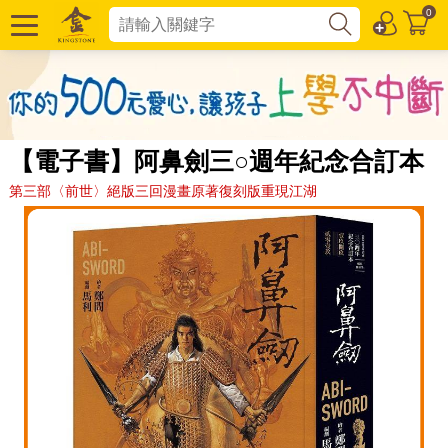
0
【電子書】阿鼻劍三○週年紀念合訂本
第三部〈前世〉絕版三回漫畫原著復刻版重現江湖