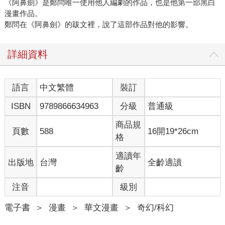
《阿鼻劍》是鄭問唯一使用他人編劇的作品，也是他第一部黑白
漫畫作品。
鄭問在《阿鼻劍》的跋文裡，說了這部作品對他的影響。
詳細資料
語言
中文繁體
裝訂
ISBN
9789866634963
分級
普通級
商品規
頁數
588
16開19*26cm
格
適讀年
出版地
台灣
全齡適讀
齡
注音
級別
電子書
＞
漫畫
＞
華文漫畫
＞
奇幻/科幻