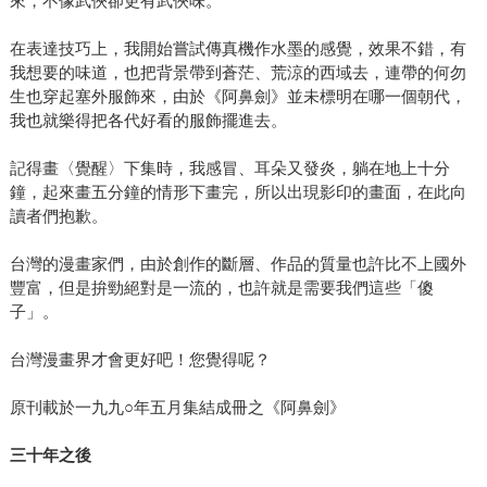
來，不像武俠卻更有武俠味。
在表達技巧上，我開始嘗試傳真機作水墨的感覺，效果不錯，有
我想要的味道，也把背景帶到蒼茫、荒涼的西域去，連帶的何勿
生也穿起塞外服飾來，由於《阿鼻劍》並未標明在哪一個朝代，
我也就樂得把各代好看的服飾擺進去。
記得畫〈覺醒〉下集時，我感冒、耳朵又發炎，躺在地上十分
鐘，起來畫五分鐘的情形下畫完，所以出現影印的畫面，在此向
讀者們抱歉。
台灣的漫畫家們，由於創作的斷層、作品的質量也許比不上國外
豐富，但是拚勁絕對是一流的，也許就是需要我們這些「傻
子」。
台灣漫畫界才會更好吧！您覺得呢？
原刊載於一九九○年五月集結成冊之《阿鼻劍》
三十年之後