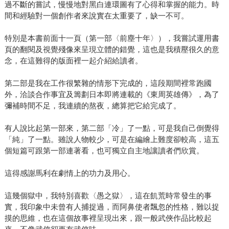
過不斷的嘗試，慢慢地對黑白連環圖有了心得和掌握的能力。時
間和經驗對一個創作者來說實在太重要了，缺一不可。
特別是本書前面十一頁（第一部〈前塵十年〉），我嘗試運用書
頁的翻閱及視覺殘像來呈現立體的錯覺，這也是我積壓很久的意
念，在這難得的版面裡一起介紹給讀者。
第二部是我在工作很繁雜的情形下完成的，這段期間裡常跑國
外，洽談合作事宜及籌劃日本即將連載的《東周英雄傳》，為了
彌補時間不足，我連續的熬夜，總算把它給完成了。
有人說比起第一部來，第二部「冷」了一點，可是我自己倒覺得
「純」了一點。雖說人物較少，可是在編繪上難度卻較高，這五
個短篇可跟第一部連著看，也可獨立自主地讓讀者們欣賞。
這得感謝馬利在劇情上的功力及用心。
這幾個獄中，我特別喜歡〈愚之獄〉，這在飢荒時常發生的事
實，我印象中未曾有人捕捉過，而阿鼻使者飄忽的性格，難以捉
摸的思維，也在這個故事裡呈現出來，跟一般武俠作品比較起