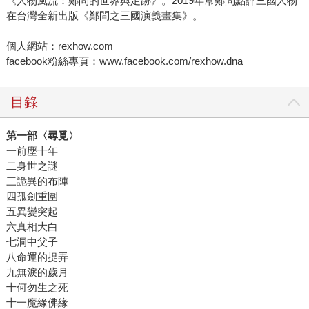
《人物風流：鄭問的世界與足跡》。2019年幫鄭問點評三國人物
在台灣全新出版《鄭問之三國演義畫集》。
個人網站：rexhow.com
facebook粉絲專頁：www.facebook.com/rexhow.dna
目錄
第一部〈尋覓〉
一前塵十年
二身世之謎
三詭異的布陣
四孤劍重圍
五異變突起
六真相大白
七洞中父子
八命運的捉弄
九無淚的歲月
十何勿生之死
十一魔緣佛緣