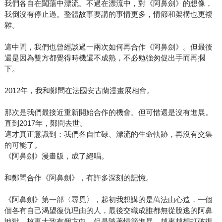
我們各自在闖蕩中漂流。不過在漂流中，對《阿鼻劍》的想像，
我倒沒有停止過。整體故事要講的事情更多，情節和架構也更複
雜。
這中間，我們也曾經談過一兩次如何再合作《阿鼻劍》。但最後
還是因為雙方都覺得時機還不成熟，不必勉強匆促出手而再擱
下。
2012年，我和鄭問在法國安古蘭漫畫展相會。
那次是我們最接近重新開始合作的機會。但可惜還是沒有進展。
直到2017年，鄭問去世。
這才真正意識到：我們各自忙碌、漂流的生命軌跡，再沒有交集
的可能了。
《阿鼻劍》漫畫版，成了絕唱。
和鄭問合作《阿鼻劍》，有許多深刻的記憶。
《阿鼻劍》第一部〈尋覓〉，起初我想講的是萬法由心造，一個
個各有自己渴望復仇理由的人，最後交織成誰都無從脫逃的阿鼻
地獄。故事大致有個方向，但是隨著情節進展，越來越想打破復