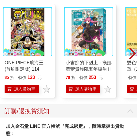
ONE PIECE航海王
小書痴的下剋上：漢娜
雙色
(首刷限定版) 114
蘿蕾貴族院五年級生Ⅱ
罩（
123
253
85
折
特價
元
79
折
特價
元
特價
加入購物車
加入購物車
訂購/退換貨須知
加入金石堂 LINE 官方帳號『完成綁定』，隨時掌握出貨動
態：