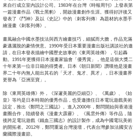
來自行成立室內設計公司。1983年在台灣《時報周刊》上發表第
一篇漫畫作品《戰士黑豹》，開啟漫畫創作生涯。獲得好評後又
發表了《鬥神》及以《史記》中的〈刺客列傳〉為題材的水墨手
繪漫畫《刺客列傳》。
畫風融合中國水墨技法與西方繪畫技巧，細膩而大膽，作品充滿
豪邁灑脫的豪情俠意。1990年受日本重要漫畫出版社講談社的邀
請，在日本發表描繪中國歷史故事的《東周英雄傳》，引起轟
動。1991年更獲得日本漫畫家協會「優秀賞」，他是這個大獎二
十年來第一位非日籍的得獎者。日本《朝日新聞》讚嘆他是漫畫
界二十年內無人能出其右的「天才、鬼才、異才」，日本漫畫界
更譽為「亞洲至寶」。
除《東周英雄傳》外，《深邃美麗的亞細亞》、《萬歲》、《始
皇》等均是日本時期的優秀作品，也受邀擔任日本電玩遊戲美術
設定，推出《鄭問之三國誌》。進入2000年，鄭問開始與香港漫
畫圈合作，陸續發表《漫畫大霹靂》、《風雲外傳》等作品，隨
後跨足電玩遊戲《鐵血三國志》的設計製作，成為中國電玩美術
的開拓者。2012年，鄭問重返台灣漫壇，代表台灣參加法國安古
蘭國際漫畫節。