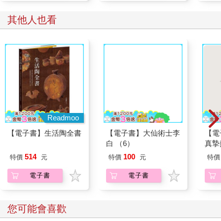
其他人也看
Readmoo
【電子書】生活陶全書
【電子書】大仙術士李
【電
白 （6）
真摯
員帶
514
100
特價
元
特價
元
特價
～(第
電子書
電子書
您可能會喜歡