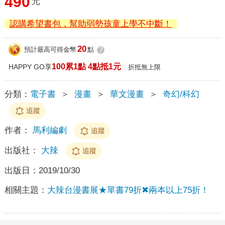
490
元
認購希望書包，幫助弱勢孩童上學不中斷！
20
預計最高可得金幣
點
?
100累1點 4點抵1元
HAPPY GO享
折抵無上限
分類：
電子書
＞
漫畫
＞
華文漫畫
＞
奇幻/科幻
追蹤
作者：
馬利編劇
追蹤
出版社：
大辣
追蹤
出版日：
2019/10/30
相關主題：
大辣台漫書展★單書79折✖兩本以上75折！