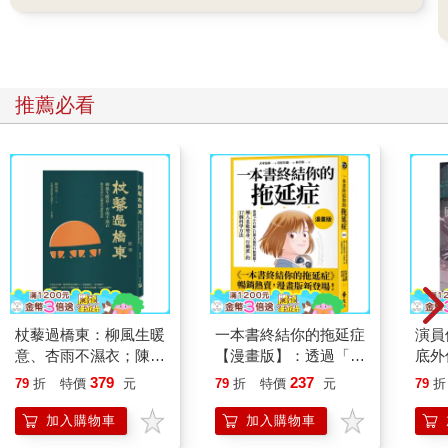
推薦必看
杖藜過橋東：柳風生暖
一本書終結你的拖延症
演員
意、杏雨不濕衣；陳亮
【漫畫版】：透過「小
底外
恭談以心轉境的適齡漫
行動」打開大腦的行動
379
237
79
折
特價
元
79
折
特價
元
79
折
想
開關，懶人也能變身
「行動派」的37個科
加入購物車
加入購物車
學方法