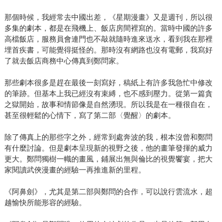
那個時候，我經常去中國出差，《星期漫畫》又是週刊，所以很
多集的劇本，都是在飛機上、飯店房間裡寫的。當時中國的許多
高檔飯店，服務員會連門也不敲就隨時進來送水，看到我在那裡
埋首疾書，可能覺得挺怪的。那時沒有網路也沒有電郵，我寫好
了就去飯店商務中心傳真到鄭問家。
那些劇本很多是趕在最後一刻寫好，稿紙上有許多我急忙中修改
的筆跡。但基本上我已經沒有束縛，也不感到壓力。從第一篇貪
之獄開始，故事和情節像是自然湧現。所以我是在一種很自在，
甚至很輕鬆的心情下，寫了第二部〈覺醒〉的劇本。
除了傳真上的那些字之外，經常到處奔波的我，根本沒曾和鄭問
有什麼討論。但是劇本呈現新的視野之後，他的畫筆發揮的威力
更大。鄭問獨樹一幟的畫風，鋪展出無與倫比的視覺饗宴，把大
家閱讀武俠漫畫的經驗一再推進新的里程。
《阿鼻劍》，尤其是第二部與鄭問的合作，可以說行雲流水，超
越愉快所能形容的經驗。