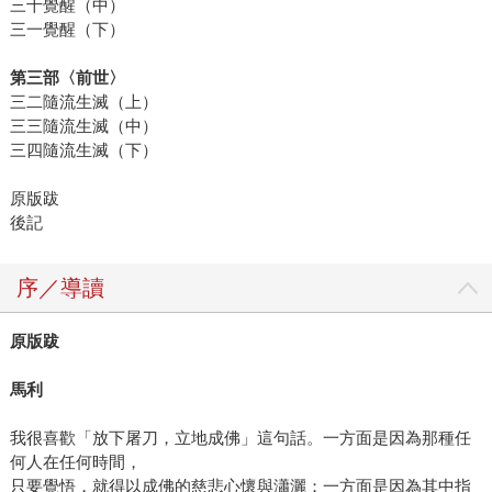
三十覺醒（中）
三一覺醒（下）
第三部〈前世〉
三二隨流生滅（上）
三三隨流生滅（中）
三四隨流生滅（下）
原版跋
後記
序／導讀
原版跋
馬利
我很喜歡「放下屠刀，立地成佛」這句話。一方面是因為那種任
何人在任何時間，
只要覺悟，就得以成佛的慈悲心懷與瀟灑；一方面是因為其中指