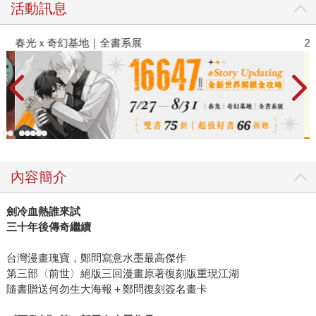
活動訊息
春光ｘ奇幻基地｜全書系展
2
內容簡介
劍冷血熱誰來試
三十年後傳奇繼續
台灣漫畫瑰寶，鄭問寫意水墨最高傑作
第三部〈前世〉絕版三回漫畫原著復刻版重現江湖
隨書贈送何勿生大海報＋鄭問復刻簽名畫卡