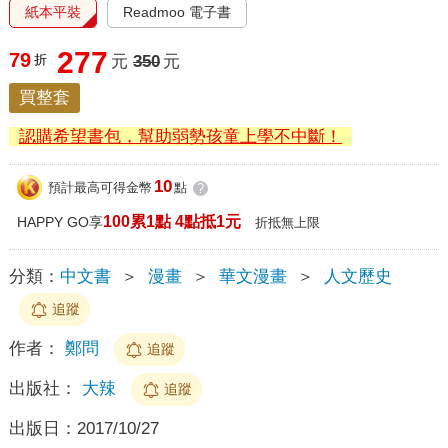
紙本平裝
Readmoo 電子書
277
79
折
元
350
元
買整套
認購希望書包，幫助弱勢孩童上學不中斷！
10
預計最高可得金幣
點
?
100累1點 4點抵1元
HAPPY GO享
折抵無上限
分類：
中文書
＞
漫畫
＞
華文漫畫
＞
人文歷史
追蹤
作者：
鄭問
追蹤
出版社：
大辣
追蹤
出版日：
2017/10/27