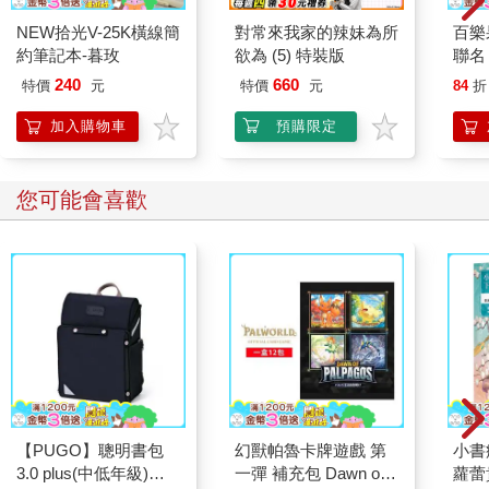
NEW拾光V-25K橫線簡
對常來我家的辣妹為所
百樂果
約筆記本-暮玫
欲為 (5) 特裝版
聯名
240
660
特價
元
特價
元
84
折
加入購物車
預購限定
您可能會喜歡
【PUGO】聰明書包
幻獸帕魯卡牌遊戲 第
小書
3.0 plus(中低年級)酷
一彈 補充包 Dawn of
蘿蕾