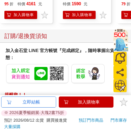
黑 全新進化玩美上市
Palpagos（日文版一
4161
1590
95
折
特價
元
特價
元
79
折
盒）
加入購物車
加入購物車
訂購/退換貨須知
加入金石堂 LINE 官方帳號『完成綁定』，隨時掌握出貨動
態：
提醒您！！
金石堂及銀行均不會請您操作ATM! 如接獲電話要求您前往
立即結帳
加入購物車
ATM提款機，請不要聽從指示，以免受騙上當！
※ 2026夏季暢銷展-大塊2書75折
退換貨須知：
預計 2026/08/12 出貨
購買後進貨
預訂門市商品
門市庫存
大量採購
**提醒您，鑑賞期不等於試用期，退回商品須為全新狀態**