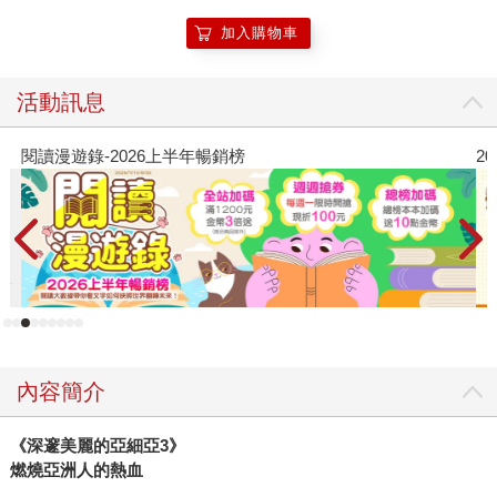
加入購物車
活動訊息
閱讀漫遊錄-2026上半年暢銷榜
2
內容簡介
《深邃美麗的亞細亞3》
燃燒亞洲人的熱血