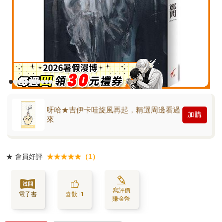
呀哈★吉伊卡哇旋風再起，精選周邊看過
加購
來
★
會員好評
★★★★★（1）
寫評價
電子書
喜歡+1
賺金幣