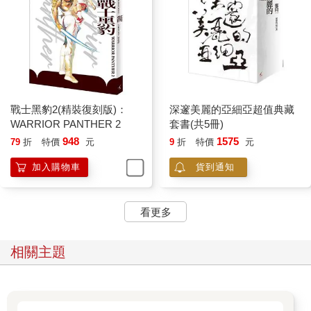
戰士黑豹2(精裝復刻版)：
深邃美麗的亞細亞超值典藏
WARRIOR PANTHER 2
套書(共5冊)
948
1575
79
折
特價
元
9
折
特價
元
加入購物車
貨到通知
看更多
相關主題