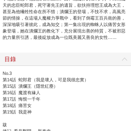
天的忠臣蛇郎君，死守著先王的遺旨，欲扶持理想王成為大王，
甚至為他犧牲性命在所不惜；潰爛王的登場，不忮不求，高風亮
節的情操，在這場人魔權力爭戰中，看到了倒霉王百兵衛的善，
深深地吸引著彼此，成為知交；第一集出現的蜘蛛人以痛苦女形
象登場，她在潰爛王的教化下，充分展現出善的特質，不被邪惡
的力量所引誘，最後綻放成為一位既美麗又善良的女性……
目錄
No.3
第14話 蛇郎君（我是壞人，可是我很忠實）
第15話 潰爛王（隱世紅塵）
第16話 魔渡有緣人
第17話 悔恨一千年
第18話 痛苦女
第19話 我是神
跋