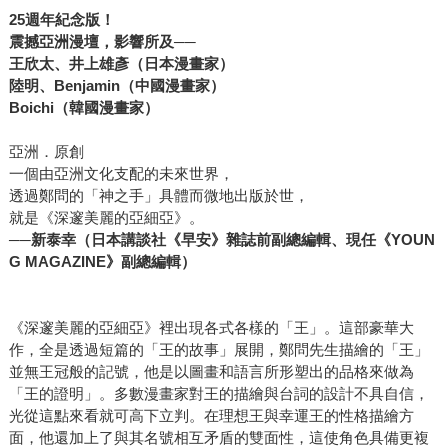
25
週年紀念版！
震撼亞洲漫壇，影響所及──
王欣太、井上雄彥（日本漫畫家）
陸明、Benjamin（中國漫畫家）
Boichi
（韓國漫畫家）
亞洲．原創
一個由亞洲文化支配的未來世界，
透過鄭問的「神之手」具體而微地出版於世，
就是《深邃美麗的亞細亞》。
──新泰幸（日本講談社《早安》雜誌前副總編輯、現任《YOUN
G MAGAZINE》副總編輯）
《深邃美麗的亞細亞》裡出現各式各樣的「王」。這部豪華大
作，全是透過短篇的「王的故事」展開，鄭問先生描繪的「王」
並無王冠般的記號，他是以圖畫和語言所形塑出的品格來做為
「王的證明」。多數漫畫家對王的描繪與台詞的設計不具自信，
光從這點來看就可高下立判。在理想王與幸運王的性格描繪方
面，他還加上了與其名號相互矛盾的雙面性，這使角色具備更複