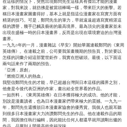
在這樣的情況下，突然出現鄭問先生這樣具有傑出才能的漫畫
家，對我來說，就彷彿是被當頭棒喝一樣，帶來巨大的衝擊。若
稱日本漫畫家圖畫得好，基本上就是指這位漫畫家在寫實方面有
精湛的技巧。可是，鄭問先生的筆力，早就遠遠超過寫實精湛這
樣的讚譽，幾乎已觸及藝術的最高境界。最為頂尖的漫畫家並未
出現在盛極一時的日本漫畫界，反而是出現在環境窘迫的台灣漫
畫界。
一九九○年的一月，漫畫雜誌《早安》開始華麗連載鄭問的《東周
英雄傳》。在連載之前，公司要我策畫幾期的預告頁，對於要以
怎樣的詞彙介紹這部驚世鉅作，我實在想破頭。最後，以下面這
兩句話來作了兩期的預告。
「亞洲．原創」
「燃燒亞洲人的熱血」
我堅信鄭問先生的才能，早已超越台灣與日本這樣的國界之別，
他會是今後代表亞洲的作家，畫出給全世界看的作品。
一如所料，《東周英雄傳》在日本獲得極大的成功。他的才能，
別說是漫畫讀者，也為日本漫畫家們帶來極大的震撼。一九九一
年，鄭問先生還獲頒日本漫畫家協會的優秀賞。我個人也親耳聽
到很多日本漫畫家大力誇讚鄭問先生的作品。他在連載作品的期
間，我因擔任執行編輯，因此能比任何人都還早就拜讀剛出爐的
作品，品嘗到人間最高的幸福況味。