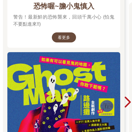
恐怖喔~膽小鬼慎入
警告！最新鮮的恐怖襲來，回頭千萬小心 (怕鬼
不要點進來!!)
看更多