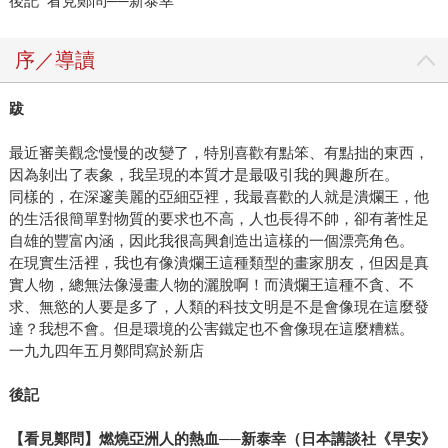
後記 看見鄭問──新泰幸
序／導讀
跋
最近審美觀念慢慢的改變了，特別喜歡有點笨、有點拙的東西，
因為剝出了表象，我呈現的本質才是最吸引我的興趣所在。
同樣的，在深邃美麗的亞細亞裡，我最喜歡的人就是潰爛王，他
的生活很簡單對物質的要求也不高，人也長得不帥，卻有著性足
自雄的豐富內涵，因此我很高興創造出這樣的一個漂亮角色。
在現實生活裡，我也有像潰爛王這種類型的畫家朋友，但因是真
實人物，總無法像漫畫人物的灑脫啊！而潰爛王這種不貪、不
求、無慾的人要是多了，人類的科技文明是不是會像現在這麼發
達？我想不會。但是環境的公害鐵定也不會像現在這麼糟糕。
一九九四年五月鄭問寫於新店
後記
【看見鄭問】燃燒亞洲人的熱血──新泰幸（日本講談社《早安》