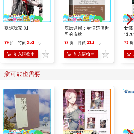
叛逆玩家 01
底層邏輯：看清這個世
廿載
界的底牌
道2
253
316
79
折
特價
元
79
折
特價
元
79
折
加入購物車
加入購物車
您可能也需要