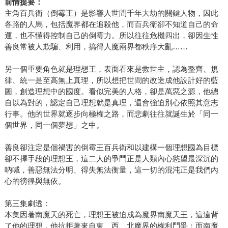
前情提要：
主角百兵衛（倒霉王）是影響人世間千年大劫的關鍵人物，因此
各路的人馬，包括魔界都在追殺他，而百兵衛卻不知道自己的命
運，也不懂得控制自己的倒霉力。所以往往危機四出，卻因生性
善良常被人欺騙、利用，搞得人魔兩界都秩序大亂……
另一個重要角色就是理想王，表面看來是救世主，認為整齊、規
律、統一是至高無上真理，所以想把世間的改造成他設計好的藍
圖，創造理想中的國度。看似完美的人格，卻是萬惡之源，他總
自以為對的，認定自己理想就是真理，還會強迫別心依照其意志
行事。他的世界就逐步向極權之路，而悲劇往往就誕生於「同一
個世界，同一個夢想」之中。
善良卻注定是個禍害的倒霉王百兵衛和以建構一個理想國為目標
卻不擇手段的理想王，這二人的爭鬥正是人類內心慾望最深沉的
吶喊，善惡無法分明、得失無法衡量，這一切的混沌正是我們內
心的徬徨與無依。
第三集劇透：
本集因著南魔天的死亡，理想王被迫成為魔界南魔天王，這違背
了他的理想，他抗拒著來自東、西、北魔界的權利鬥爭；而南魔