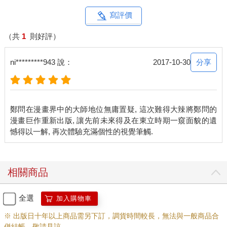
寫評價
（共
1
則好評）
分享
ni*********943 說：
2017-10-30
鄭問在漫畫界中的大師地位無庸置疑, 這次難得大辣將鄭問的
漫畫巨作重新出版, 讓先前未來得及在東立時期一窺面貌的遺
相關商品
全選
加入購物車
※ 出版日十年以上商品需另下訂，調貨時間較長，無法與一般商品合
併結帳，敬請見諒。