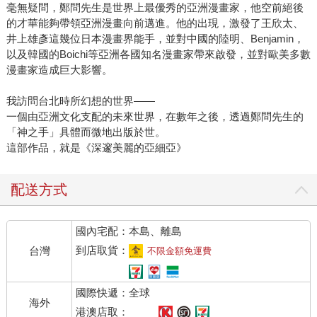
毫無疑問，鄭問先生是世界上最優秀的亞洲漫畫家，他空前絕後
的才華能夠帶領亞洲漫畫向前邁進。他的出現，激發了王欣太、
井上雄彥這幾位日本漫畫界能手，並對中國的陸明、Benjamin，
以及韓國的Boichi等亞洲各國知名漫畫家帶來啟發，並對歐美多數
漫畫家造成巨大影響。
我訪問台北時所幻想的世界――
一個由亞洲文化支配的未來世界，在數年之後，透過鄭問先生的
「神之手」具體而微地出版於世。
這部作品，就是《深邃美麗的亞細亞》
配送方式
國內宅配：本島、離島
到店取貨：
台灣
不限金額免運費
國際快遞：全球
海外
港澳店取：