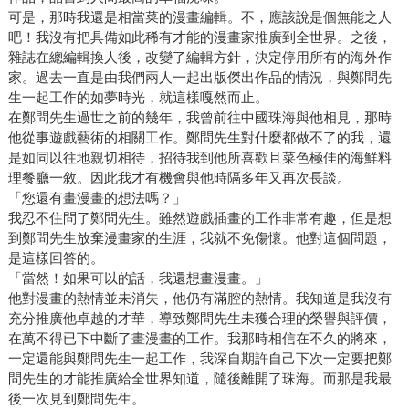
可是，那時我還是相當菜的漫畫編輯。不，應該說是個無能之人
吧！我沒有把具備如此稀有才能的漫畫家推廣到全世界。之後，
雜誌在總編輯換人後，改變了編輯方針，決定停用所有的海外作
家。過去一直是由我們兩人一起出版傑出作品的情況，與鄭問先
生一起工作的如夢時光，就這樣嘎然而止。
在鄭問先生過世之前的幾年，我曾前往中國珠海與他相見，那時
他從事遊戲藝術的相關工作。鄭問先生對什麼都做不了的我，還
是如同以往地親切相待，招待我到他所喜歡且菜色極佳的海鮮料
理餐廳一敘。因此我才有機會與他時隔多年又再次長談。
「您還有畫漫畫的想法嗎？」
我忍不住問了鄭問先生。雖然遊戲插畫的工作非常有趣，但是想
到鄭問先生放棄漫畫家的生涯，我就不免傷懷。他對這個問題，
是這樣回答的。
「當然！如果可以的話，我還想畫漫畫。」
他對漫畫的熱情並未消失，他仍有滿腔的熱情。我知道是我沒有
充分推廣他卓越的才華，導致鄭問先生未獲合理的榮譽與評價，
在萬不得已下中斷了畫漫畫的工作。我那時相信在不久的將來，
一定還能與鄭問先生一起工作，我深自期許自己下次一定要把鄭
問先生的才能推廣給全世界知道，隨後離開了珠海。而那是我最
後一次見到鄭問先生。