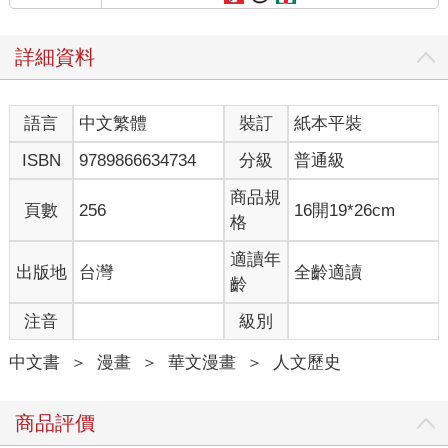
詳細資料
語言
中文繁體
裝訂
紙本平裝
ISBN
9789866634734
分級
普通級
商品規
頁數
256
16開19*26cm
格
適讀年
出版地
台灣
全齡適讀
齡
注音
級別
中文書
＞
漫畫
＞
華文漫畫
＞
人文歷史
商品評價