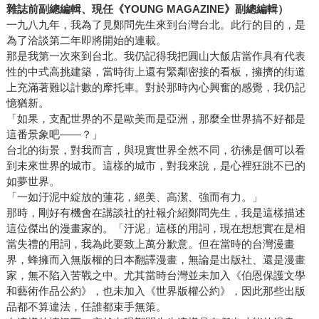
雜誌前副總編輯、現任《YOUNG MAGAZINE》副總編輯）
一九八九年，我為了見鄭問先生來到台灣台北。此行的目的，是
為了洽談第二年即將開始的連載。
那是我第一次來到台北。我仍記得我把圓山大飯店當作具有代表
性的中式高挑建築，當時街上還有緊鄰密接的看板，擁擠的街道
上充滿著難以計數的摩托車。對於那時內心興奮的感覺，我仍記
憶猶新。
「如果，支配世界的不是歐美而是亞洲，那麼全世界搞不好都是
這番景象吧――？」
台北的街景，對我而言，與現實世界全然不同，彷彿是個可以看
到未來世界的城市。這樣的城市，對我來說，是心裡狂跳不已的
如夢世界。
「一如汙泥中綻放的蓮花，絕美、高潔、強而有力。」
那時，剛好有機會在講談社的社報介紹鄭問先生，我是這樣描述
這位傑出的漫畫家的。「汙泥」這樣的用詞，現在想想實在是相
當失禮的用詞，我為此要致上萬分歉意。但在當時的台灣漫畫
界，蜂擁而入無版權的日本翻譯漫畫，無論是出版社、還是漫畫
家，無不陷入苦戰之中。尤其當時台灣並未加入《伯恩保護文學
和藝術作品公約》，也未加入《世界版權公約》，因此那些出版
品都不算違法，任誰都束手無策。