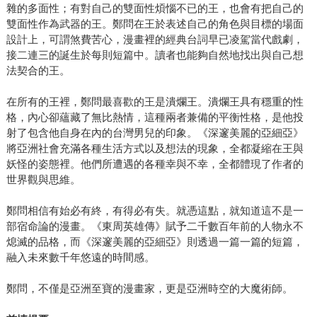
雜的多面性；有對自己的雙面性煩惱不已的王，也會有把自己的
雙面性作為武器的王。鄭問在王於表述自己的角色與目標的場面
設計上，可謂煞費苦心，漫畫裡的經典台詞早已凌駕當代戲劇，
接二連三的誕生於每則短篇中。讀者也能夠自然地找出與自己想
法契合的王。
在所有的王裡，鄭問最喜歡的王是潰爛王。潰爛王具有穩重的性
格，內心卻蘊藏了無比熱情，這種兩者兼備的平衡性格，是他投
射了包含他自身在內的台灣男兒的印象。《深邃美麗的亞細亞》
將亞洲社會充滿各種生活方式以及想法的現象，全都凝縮在王與
妖怪的姿態裡。他們所遭遇的各種幸與不幸，全都體現了作者的
世界觀與思維。
鄭問相信有始必有終，有得必有失。就憑這點，就知道這不是一
部宿命論的漫畫。《東周英雄傳》賦予二千數百年前的人物永不
熄滅的品格，而《深邃美麗的亞細亞》則透過一篇一篇的短篇，
融入未來數千年悠遠的時間感。
鄭問，不僅是亞洲至寶的漫畫家，更是亞洲時空的大魔術師。