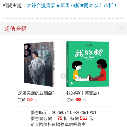
相關主題：
大辣台漫書展★單書79折✖兩本以上75折！
超值合購
深邃美麗的亞細亞3
我的腳(中英雙語)
定價
350
元
定價
400
元
優惠時間：2026/07/10 ~2026/10/01
優惠組合價：
75
折
特價
563
元
※實際價格依購物車結帳為主